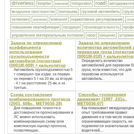
driverless
road
freighter
refrigeration
автодержател
industrial
груз
грузовой автомобиль
воздушное пространство
григорьева
нормативное регулирование
зеликович
компания
значение
опти
повышение квалификации
профе
продукція
производительность
управление материальным потоком
хворі
шищенко
штурма
Задача по определению
Задача по определению
коэффициента
количества автомобилей 
использования
перевозки груза (логистик
грузоподъемности
(0001М-010) + калькулятор
автомобиля (логистика)
Определить количество
(0001М-009) + калькулятор
автомобилей для перевозки 5
Автомобиль грузоподъемностью 5
груза, если известно, что для
т совершил три ездки: за первую
перевозки используется
он перевез 5 т на 20 км, за вторую
автомобиль...
- 4 т на расстояние 25 км, и за
третью...
Схема составления
Способы «успокоения
комбинированного прогноза
движения» (1997, 231с.,
(2001, 608с., MET0030-28)
MET0036-07)
Для повышения точности и
Как показывает международн
достоверности прогнозирования в
опыт требованиям правил
ЛС можно использовать
движения и в том числе знаков
комбинированную схему (или
ограничивающих скорость, не
комплексную оценку) прогноза,
подчиняется значительная ча
позволяющую...
водителей,...