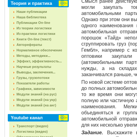
Смысл ранее действую
Теория и практика
могли закупать т
Наши публикации
автомобильными парт
Наша библиотека
Однако при этом они в
Публикации On-line
одного наименования 
Из теории логистики
автомобильная отправк
Из практики логистики
порошок «Тайд» непо
Книги On-line (текст)
сгруппировать груз (п
Авторефераты
Гембл», например с к
Нормативное обеспечение
оптовики закупал
Методы, методики...
Эффект, эффективность...
(автомобильными пар
Научные результаты
нужды, а на склада
Выводы, заключения...
заканчивался раньше, ч
Грузы, грузопотоки
По новой системе опто
Показатели работы
до полных автомобильны
Графики, зависимости
то же время они могут
Модули знаний (на рус)
Модули знаний (на укр)
полную или частичную 
Модули знаний (на анг)
наименования. Мел
объединяться и груп
Youtube канал
автомобильной отправ
для них несколько увел
Транспорт (видео)
Логистика (видео)
Задание.
Выскажите 