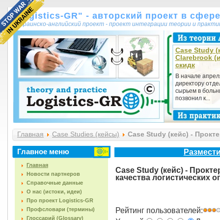
"Logistics-GR" - авторский проект в сфер
украинско-английский проект - проект интеграции теории и практ
Case Study (
Clarebrook 
скидк
В начале апрел
директору отде
сырьем в больн
позвонил к...
Главная
Case Studies (кейсы)
Case Study (кейс) - Прокт
(CS0415-006)
Главное меню
Размести
Главная
Case Study (кейс) - Прокт
Новости партнеров
качества логистических о
Справочные данные
О нас (истоки, идеи)
Про проект Logistics-GR
Профсловари (термины)
Рейтинг пользователей:
Глоссарий (Glossary)