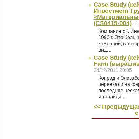
Case Study (кей
Инвестмент Гру
«Материальные
(CS0415-004)
-
1
Компания «Р. Инв
1990 г. Это боль
компаний, в кот
вид…
Case Study (ке
Farm (выращива
24/12/2011 20:05
Конрад и Элизабет
переехали на фер
последние нескол
и традици…
<< Предыдущая
с