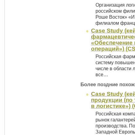
Организация логи
российском фили
Роше Восток» «И
филиалом фран
Case Study (ке
фармацевтичес
«Обеспечение 
операций») (CS
Российская фарм
систему повышени
числе в области л
все…
Более поздние похож
Case Study (ке
продукции (по
в логистике») 
Российская комп
рынок галантере
производства. По
Западной Европ