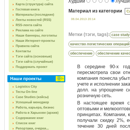
Худший
Лучш
Карта (структура) сайта
Гостевая книга
Материал из категории
C
Материалы (последние)
06.04.2013 20:14
Ленты новостей (RSS)
RSS-лента сайта
Реклама на сайте
Метки (тэги, tags):
case study
Наши баннеры, логотипы
Наши Интернет-проекты
качество логистических операций
Правила сайта
Контакты
обеспечение
обеспечение каче
Тэги сайта (основные)
Тэги сайта (случайные)
В середине 90-х го
Поддержать проект
пересмотрела свои отн
компания понесла убытк
Наши проекты
учете и исполнении зак
Logistics City
долл. на упрощение с
Тесты On-line
розничную сеть.
Case Studies (кейсы)
Успешный менеджер
В настоящее время с
Работа, карьера, бизнес
оптовыми и мелкооптов
Работа в Харькове (архив)
принципах. Компании, 
Содержание книг
получали скидку 2%, е
Список книг
течение 30 дней посл
Репортажи, очерки...