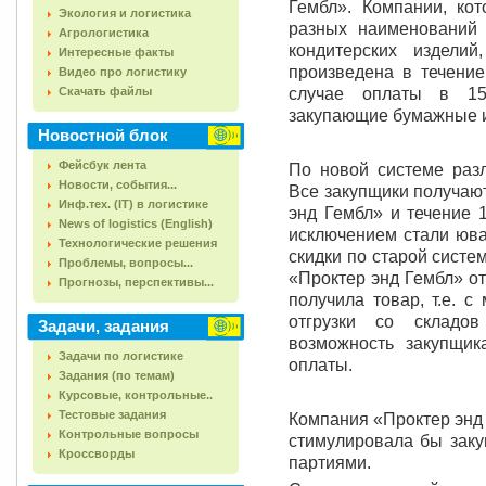
Гембл». Компании, ко
Экология и логистика
разных наименований
Агрологистика
кондитерских издели
Интересные факты
произведена в течение
Видео про логистику
Скачать файлы
случае оплаты в 15
закупающие бумажные и
Новостной блок
Фейсбук лента
По новой системе разл
Новости, события...
Все закупщики получают
Инф.тех. (IT) в логистике
энд Гембл» и течение 
News of logistics (English)
исключением стали юв
Технологические решения
скидки по старой систе
Проблемы, вопросы...
«Проктер энд Гембл» от
Прогнозы, перспективы...
получила товар, т.е. с
отгрузки со складо
Задачи, задания
возможность закупщик
Задачи по логистике
оплаты.
Задания (по темам)
Курсовые, контрольные..
Тестовые задания
Компания «Проктер энд 
Контрольные вопросы
стимулировала бы зак
Кроссворды
партиями.