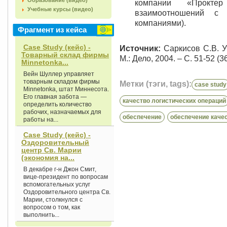
Образование (видео)
компании «Прокт
Учебные курсы (видео)
взаимоотношений с 
компаниями).
Фрагмент из кейса
Case Study (кейс) -
Источник:
Саркисов С.В. Уп
Товарный склад фирмы
М.: Дело, 2004. – С. 51-52 (36
Minnetonka...
Вейн Шуллер управляет
товарным складом фирмы
Метки (тэги, tags):
case study
Minnetonka, штат Миннесота.
Его главная забота —
качество логистических операций
определить количество
рабочих, назначаемых для
обеспечение
обеспечение каче
работы на...
Case Study (кейс) -
Оздоровительный
центр Св. Марии
(экономия на...
В декабре г-н Джон Смит,
вице-президент по вопросам
вспомогательных услуг
Оздоровительного центра Св.
Марии, столкнулся с
вопросом о том, как
выполнить...