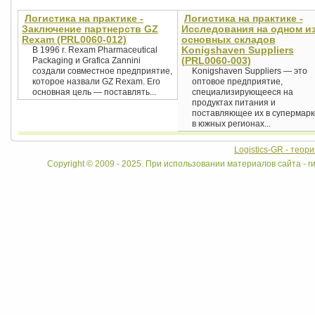
Логистика на практике -
Логистика на практике -
Заключение партнерств GZ
Исследования на одном и
Rexam (PRL0060-012)
основных складов
Konigshaven Suppliers
В 1996 г. Rexam Pharmaceutical
(PRL0060-003)
Packaging и Grafica Zannini
создали совместное предприятие,
Konigshaven Suppliers — это
которое назвали GZ Rexam. Его
оптовое предприятие,
основная цель — поставлять...
специализирующееся на
продуктах питания и
поставляющее их в супермар
в южных регионах...
Logistics-GR - теор
Copyright © 2009 - 2025. При использовании материалов сайта - ги