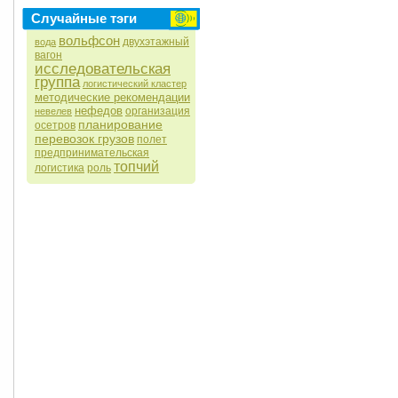
Случайные тэги
вольфсон
двухэтажный
вода
вагон
исследовательская
группа
логистический кластер
методические рекомендации
нефедов
организация
невелев
планирование
осетров
перевозок грузов
полет
предпринимательская
топчий
логистика
роль