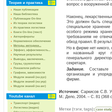
Теория и практика
вопрос о вооруженной ох
Наши публикации
Наша библиотека
Наконец, лекарственны
Публикации On-line
Это должен быть спец
Из теории логистики
специальное хранение 
Из практики логистики
особого режима хран
Книги On-line (текст)
требованиям не отвеча
Авторефераты
Нормативное обеспечение
обход правил. В резуль
Методы, методики...
Но в фирме нет никого,
Эффект, эффективность...
и названный круг п
Научные результаты
генерального директо
Выводы, заключения...
секретаря.
Грузы, грузопотоки
Показатели работы
Задание.
Составьте
Графики, зависимости
организации и упоряд
Модули знаний (на рус)
фирме.
Модули знаний (на укр)
Модули знаний (на анг)
Источник:
Саркисов С.В. Уп
Youtube канал
М.: Дело, 2004. – С. 81 (368 с
Транспорт (видео)
Логистика (видео)
Метки (тэги, tags):
case study