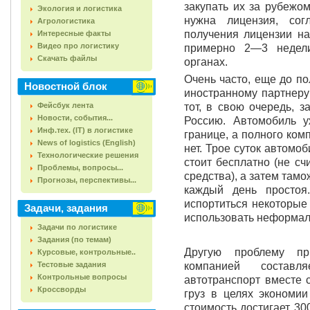
закупать их за рубежом
Экология и логистика
нужна лицензия, сог
Агрологистика
получения лицензии на
Интересные факты
Видео про логистику
примерно 2—3 недел
Скачать файлы
органах.
Очень часто, еще до п
Новостной блок
иностранному партнеру
Фейсбук лента
тот, в свою очередь, з
Новости, события...
Россию. Автомобиль 
Инф.тех. (IT) в логистике
границе, а полного ко
News of logistics (English)
нет. Трое суток автомо
Технологические решения
стоит бесплатно (не сч
Проблемы, вопросы...
средства), а затем там
Прогнозы, перспективы...
каждый день простоя
испортиться некоторые 
Задачи, задания
использовать неформал
Задачи по логистике
Задания (по темам)
Другую проблему пр
Курсовые, контрольные..
Тестовые задания
компанией составл
Контрольные вопросы
автотранспорт вместе 
Кроссворды
груз в целях экономии
стоимость достигает 30