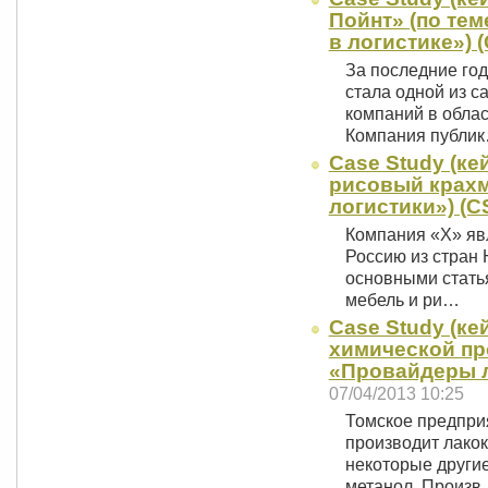
Пойнт» (по те
в логистике») 
За последние го
стала одной из 
компаний в обла
Компания публи
Case Study (ке
рисовый крахм
логистики») (C
Компания «X» яв
Россию из стран 
основными стать
мебель и ри…
Case Study (ке
химической пр
«Провайдеры л
07/04/2013 10:25
Томское предпри
производит лако
некоторые другие
метанол. Произ