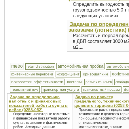
Определить выгодность 
грузоподъемностью 5,0 т 
следующих условиях:...
Задача по определе
заказами (логистика) 
Рассчитать интервал вре
в ДВП составляет 3000 м2
м2....
metro
автомобильная пробка
retail distribution
автомобільн
логістич
кривошапкин
контейнерные перевозки
коэффициент
показатели эффективности
поставки
размах крыльев
свобода
транспортная услуга
транзитный груз
транспортный продукт
фр
Задача по определению
Задача по расчету
валютных и финансовых
предельного, техническог
показателей работы судна в
целевого тарифов (0258-0
рейсе (0258-052)
Произвести расчет предельно
Определить некоторые валютные
технического и целевого тари
и финансовые показатели работы
при общем, пессимистическом
судна в плановом и фактическом
оптимистическом
рейсе. Исходные данные
материалопотоке, а также...