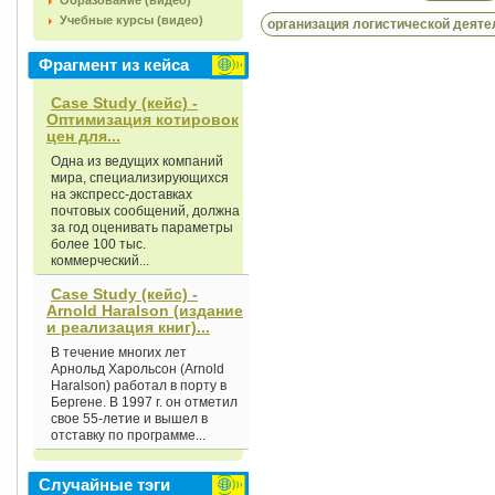
Образование (видео)
Учебные курсы (видео)
организация логистической деяте
Фрагмент из кейса
Case Study (кейс) -
Оптимизация котировок
цен для...
Одна из ведущих компаний
мира, специализирующихся
на экспресс-доставках
почтовых сообщений, должна
за год оценивать параметры
более 100 тыс.
коммерческий...
Case Study (кейс) -
Arnold Haralson (издание
и реализация книг)...
В течение многих лет
Арнольд Харольсон (Arnold
Haralson) работал в порту в
Бергене. В 1997 г. он отметил
свое 55-летие и вышел в
отставку по программе...
Случайные тэги