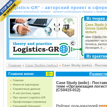
"Logistics-GR" - авторский проект в сфер
украинско-английский проект - проект интеграции теории и практ
Case Study (к
Group (удоб
кельтс
Шин О'Дейд (Se
управляет част
бизнеса, распол
Ирландия, и ...
Главная
Case Studies (кейсы)
Case Study (кейс) - Пост
деятельности в компании») (CS0415-012)
Главное меню
Размести
Главная
Case Study (кейс) - Пост
Новости партнеров
теме «Организация логист
Справочные данные
(CS0415-012)
О нас (истоки, идеи)
Про проект Logistics-GR
Профсловари (термины)
Рейтинг пользователей:
Глоссарий (Glossary)