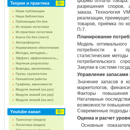
формы оплаты товара. 
Теория и практика
разрешения споров, 
Наши публикации
заказа. Технология VM
Наша библиотека
реализации, преимущест
Публикации On-line
товаров, приёмка по ко
Из теории логистики
П-7.
Из практики логистики
Планирование потребн
Книги On-line (текст)
Авторефераты
Модель оптимального 
Нормативное обеспечение
потребности в пр
Методы, методики...
статистические методы
Эффект, эффективность...
потребительского сп
Научные результаты
Закупки в системе госу
Выводы, заключения...
Грузы, грузопотоки
Управление запасами 
Показатели работы
Значение запасов в к
Графики, зависимости
маркетологов, финанси
Модули знаний (на рус)
Факторы повышения
Модули знаний (на укр)
Негативные последстви
Модули знаний (на анг)
возможности повышения
Современные подходы к
Youtube канал
Оценка и расчет уров
Транспорт (видео)
Основные показатели
Логистика (видео)