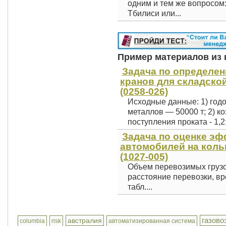
одним и тем же вопросом
Тбилиси или...
Пример материалов из к
Задача по определе
кранов для складско
(0258-026)
Исходные данные: 1) год
металлов — 50000 т; 2) 
поступления проката - 1,2;
Задача по оценке э
автомобилей на кол
(1027-005)
Объем перевозимых грузо
расстояние перевозки, вр
табл....
газово
австралия
columbia
risk
автоматизированная система