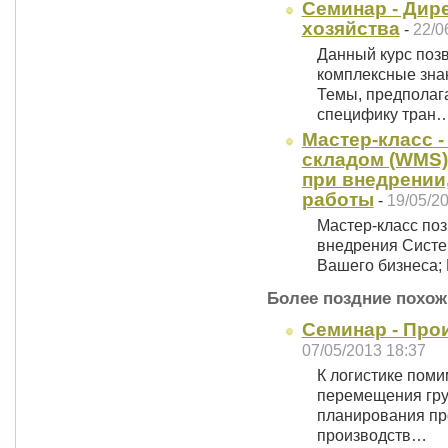
Семинар - Дир
хозяйства
-
22/0
Данный курс поз
комплексные знан
Темы, предполаг
специфику тран
Мастер-класс 
складом (WMS)
при внедрении
работы
-
19/05/2
Мастер-класс по
внедрения Систе
Вашего бизнеса;
Более поздние похож
Семинар - Про
07/05/2013 18:37
К логистике пом
перемещения гру
планирования пр
производств…