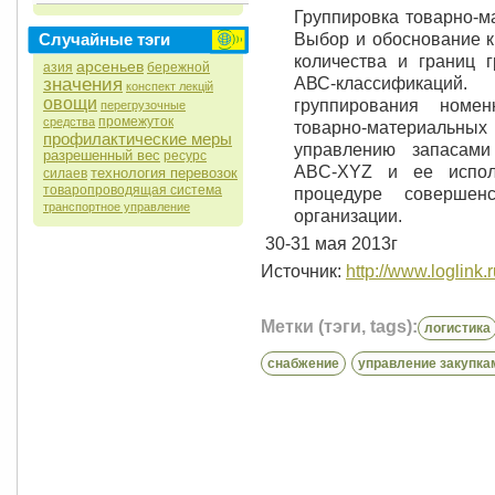
Группировка товарно-м
Случайные тэги
Выбор и обоснование к
количества и границ 
арсеньев
азия
бережной
значения
АВС-классификаций
конспект лекцій
овощи
группирования номе
перегрузочные
промежуток
средства
товарно-материаль
профилактические меры
управлению запасами
разрешенный вес
ресурс
ABC-XYZ и ее испол
технология перевозок
силаев
товаропроводящая система
процедуре совершен
транспортное управление
организации.
30-31 мая 2013г
Источник:
http://www.loglink.r
Метки (тэги, tags):
логистика
снабжение
управление закупка