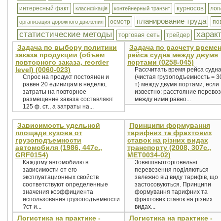
курносов
интересный факт
лог
класифікація
контейнерный транзит
планирование труда
осмотр
по
организация дорожного движения
статистические методы
харак
торговая сеть
трейдер
Задача по выбору политики
Задача по расчету време
заказа продукции (объем
рейса судна между двумя
повторного заказа, reorder
портами (0258-045)
level) (0060-023)
Рассчитать время рейса судн
Спрос на продукт постоянен и
(чистая грузоподъемность = 3
равен 20 единицам в неделю,
т) между двумя портами, если
затраты на повторное
известно: расстояние перевоз
размещение заказа составляют
между ними равно...
125 ф. ст., а затраты на...
Зависимость удельной
Принципи формування
площади кузова от
тарифних та фрахтових
грузоподъемности
ставок на різних видах
автомобиля (1986, 447с.,
транспорту (2008, 307с.,
GRF0154)
MET0034-02)
Каждому автомобилю в
Зовнішньоторговельні
зависимости от его
перевезення поділяються
эксплуатационных свойств
залежно від виду тарифів, що
соответствуют определенные
застосовуються. Принципи
значения коэффициента
формування тарифних та
использования грузоподъемности
фрахтових ставок на різних
?ст и...
видах...
Логистика на практике -
Логистика на практике -