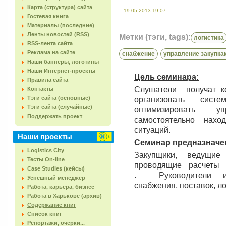
Карта (структура) сайта
19.05.2013 19:07
Гостевая книга
Материалы (последние)
Ленты новостей (RSS)
Метки (тэги, tags):
логистика
RSS-лента сайта
Реклама на сайте
снабжение
управление закупка
Наши баннеры, логотипы
Наши Интернет-проекты
Цель семинара:
Правила сайта
Слушатели получат ко
Контакты
Тэги сайта (основные)
организовать сист
Тэги сайта (случайные)
оптимизировать у
Поддержать проект
самостоятельно нах
ситуаций.
Наши проекты
Семинар предназначен
Logistics City
Закупщики, ведущие
Тесты On-line
проводящие расчеты
Case Studies (кейсы)
. Руководители и
Успешный менеджер
снабжения, поставок, л
Работа, карьера, бизнес
Работа в Харькове (архив)
Содержание книг
Список книг
Репортажи, очерки...