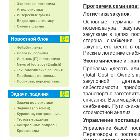
Экология и логистика
Программа семинара:
Агрологистика
Логистика закупок.
Интересные факты
Видео про логистику
Основные термины и
Скачать файлы
номенклатура закуп
закупками в цепях пос
Новостной блок
сторона снабжения. 
закупок, его место в о
Фейсбук лента
Риски в логистике снаб
Новости, события...
Инф.тех. (IT) в логистике
Экономические и тран
News of logistics (English)
Проблема «делать или
Технологические решения
(Total Cost of Ownersh
Проблемы, вопросы...
закупочной деяте
Прогнозы, перспективы...
себестоимости приоб
транспортно-заготовит
Задачи, задания
списания. Взаимодейст
Задачи по логистике
снабжении. Пути сниже
Задания (по темам)
стоимостной анализ.
Курсовые, контрольные..
Тестовые задания
Управление поставщи
Контрольные вопросы
Управление базой пос
Кроссворды
Переговоры с поставщ