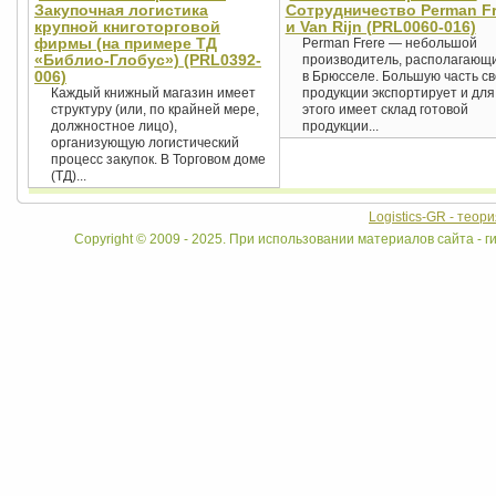
Закупочная логистика
Сотрудничество Perman Fr
крупной книготорговой
и Van Rijn (PRL0060-016)
фирмы (на примере ТД
Perman Frere — небольшой
«Библио-Глобус») (PRL0392-
производитель, располагающ
006)
в Брюсселе. Большую часть с
Каждый книжный магазин имеет
продукции экспортирует и для
структуру (или, по крайней мере,
этого имеет склад готовой
должностное лицо),
продукции...
организующую логистический
процесс закупок. В Торговом доме
(ТД)...
Logistics-GR - теор
Copyright © 2009 - 2025. При использовании материалов сайта - ги