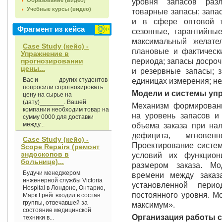
Образование (видео)
уровня запасов раз
Учебные курсы (видео)
товарные запасы; запа
и в сфере оптовой то
Фрагмент из кейса
сезонные, гарантийны
максимальный желате
Case Study (кейс) -
плановые и фактическ
Упражнение в
прогнозировании
периода; запасы досроч
цены...
и резервные запасы; 
Вас и______других студентов
единицах измерения; н
попросили спрогнозировать
Модели и системы упр
цену на сырье на
(дату)_______. Вашей
Механизм формировани
компании необходим товар на
на уровень запасов и 
сумму 0000 для доставки
между...
объема заказа при нал
дефицита, мгновен
Case Study (кейс) -
Проектирование систе
Scope Repairs (ремонт
эндоскопов в
условий их функцион
больнице)...
размером заказа. М
Будучи менеджером
времени между заказ
инженерной службы Victoria
установленной пери
Hospital в Лондоне, Онтарио,
постоянного уровня. М
Марк Грейг входил в состав
группы, отвечавшей за
максимум».
состояние медицинской
Организация работы с
техники в...