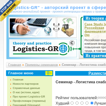
"Logistics-GR" - авторский проект в сфер
украинско-английский проект - проект интеграции теории и практ
Case Study (к
Российская
фармацевтич
(по
Российская фа
компания внедр
повышения про
труда, в том числ
Главная
Примеры семинаров
Семинар - Логистика снаб
Главное меню
Размести
Главная
Семинар - Логистика снаб
Новости партнеров
Справочные данные
О нас (истоки, идеи)
Про проект Logistics-GR
Рейтинг пользователей:
Профсловари (термины)
Худший
Лучш
Глоссарий (Glossary)