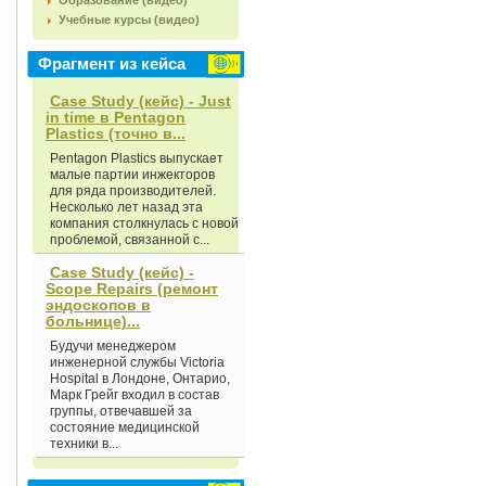
Образование (видео)
Учебные курсы (видео)
Фрагмент из кейса
Case Study (кейс) - Just
in time в Pentagon
Plastics (точно в...
Pentagon Plastics выпускает
малые партии инжекторов
для ряда производителей.
Несколько лет назад эта
компания столкнулась с новой
проблемой, связанной с...
Case Study (кейс) -
Scope Repairs (ремонт
эндоскопов в
больнице)...
Будучи менеджером
инженерной службы Victoria
Hospital в Лондоне, Онтарио,
Марк Грейг входил в состав
группы, отвечавшей за
состояние медицинской
техники в...