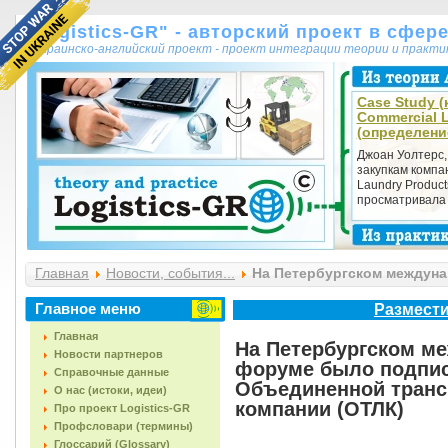
"Logistics-GR" - авторский проект в сфер
украинско-английский проект - проект интеграции теории и практ
Case Study (к
Commercial 
(определени
Джоан Уолтерс,
закупкам компа
Laundry Product
просматривала 
Главная
Новости, события...
На Петербургском междуна
создании Объединенной транспортно-логистической комп
Главное меню
Размести
Главная
На Петербургском м
Новости партнеров
форуме было подпис
Справочные данные
Объединенной транс
О нас (истоки, идеи)
компании (ОТЛК)
Про проект Logistics-GR
Профсловари (термины)
Глоссарий (Glossary)