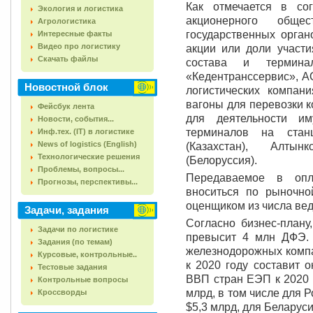
Как отмечается в со
Экология и логистика
акционерного обще
Агрологистика
государственных орган
Интересные факты
Видео про логистику
акции или доли участи
Скачать файлы
состава и термина
«Кедентранссервис», АО
Новостной блок
логистических компан
вагоны для перевозки 
Фейсбук лента
для деятельности им
Новости, события...
терминалов на станц
Инф.тех. (IT) в логистике
News of logistics (English)
(Казахстан), Алтын
Технологические решения
(Белоруссия).
Проблемы, вопросы...
Передаваемое в опл
Прогнозы, перспективы...
вноситься по рыночно
оценщиком из числа ве
Задачи, задания
Согласно бизнес-плану
Задачи по логистике
превысит 4 млн ДФЭ.
Задания (по темам)
железнодорожных компа
Курсовые, контрольные..
к 2020 году составит 
Тестовые задания
ВВП стран ЕЭП к 2020 г
Контрольные вопросы
млрд, в том числе для Р
Кроссворды
$5,3 млрд, для Беларуси