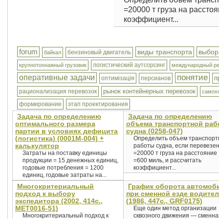
=20000 т груза на расстоя
коэффициент...
forum
виды транспорта
выбор
бензиновый двигатель
байкал
логистический аутсорсинг
крупнотоннажный грузовик
международный р
понятие
оперативные задачи
п
оптимізація
персианов
рынок контейнерных перевозок
рационализация перевозок
самох
формирование
этап проектирования
Задача по определению
Задача по определению
оптимального размера
объема транспортной раб
партии в условиях дефицита
судна (0258-047)
(логистика) (0001М-004) +
Определить объем транспорт
калькулятор
работы судна, если перевезе
Затраты на поставку единицы
=20000 т груза на расстояние
продукции = 15 денежных единиц,
=600 миль, и рассчитать
годовые потребления = 1200
коэффициент...
единиц, годовые затраты на...
Многокритериальный
График оборота автомоб
подход к выбору
при сменной езде водите
экспедитора (2002, 414с.,
(1986, 447с., GRF0175)
MET0016-51)
Еще один метод организации
Многокритериальный подход к
сквозного движения — сменна