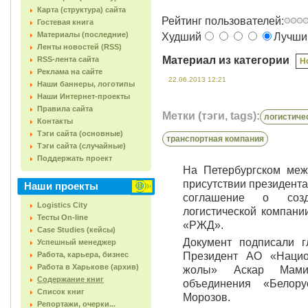
Карта (структура) сайта
Рейтинг пользователей:
Гостевая книга
Материалы (последние)
Худший
Лучш
Ленты новостей (RSS)
Материал из категории
RSS-лента сайта
Н
Реклама на сайте
22.06.2013 12:21
Наши баннеры, логотипы
Наши Интернет-проекты
Правила сайта
Метки (тэги, tags):
логистиче
Контакты
Тэги сайта (основные)
транспортная компания
Тэги сайта (случайные)
Поддержать проект
На Петербургском ме
присутствии президент
Наши проекты
соглашение о созд
Logistics City
логистической компани
Тесты On-line
«РЖД».
Case Studies (кейсы)
Документ подписали 
Успешный менеджер
Работа, карьера, бизнес
Президент АО «Нацио
Работа в Харькове (архив)
жолы» Аскар Мамин
Содержание книг
объединения «Белор
Список книг
Морозов.
Репортажи, очерки...