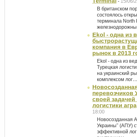
Terminal
-
15/06/2
В британском пор
состоялось откр
терминала North 
железнодорожн
Ekol - одна из
быстрорастуща
компания в Ев
рынок в 2013 г
Ekol - одна из в
Турецкая логисти
на украинский ры
комплексом лог
Новосозданна
перевозчиков 
своей задачей
логистики агр
18:00
Новосозданная А
Украины" (АПУ) с
эффективной лог