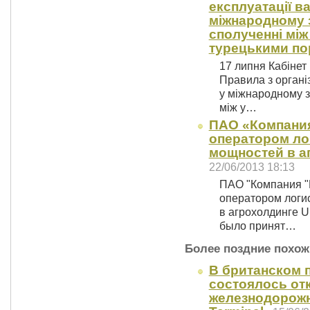
експлуатації в
міжнародному 
сполученні між
турецькими по
17 липня Кабінет 
Правила з організ
у міжнародному 
між у…
ПАО «Компания
оператором ло
мощностей в а
22/06/2013 18:13
ПАО "Компания "
оператором логи
в агрохолдинге U
было принят…
Более поздние похож
В британском п
состоялось от
железнодорожн