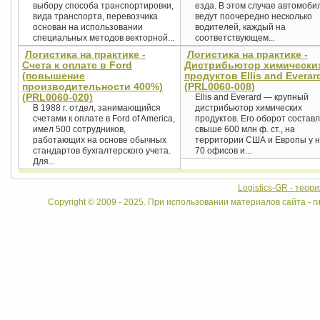
выбору способа транспортировки,
езда. В этом случае автомоби
вида транспорта, перевозчика
ведут поочередно несколько
основан на использовании
водителей, каждый на
специальных методов векторной...
соответствующем...
Логистика на практике -
Логистика на практике -
Счета к оплате в Ford
Дистрибьютор химически
(повышение
продуктов Ellis and Everar
производительности 400%)
(PRL0060-008)
(PRL0060-020)
Ellis and Everard — крупный
В 1988 г. отдел, занимающийся
дистрибьютор химических
счетами к оплате в Ford of America,
продуктов. Его оборот состав
имел 500 сотрудников,
свыше 600 млн ф. ст., на
работающих на основе обычных
территории США и Европы у н
стандартов бухгалтерского учета.
70 офисов и...
Для...
Logistics-GR - теор
Copyright © 2009 - 2025. При использовании материалов сайта - ги