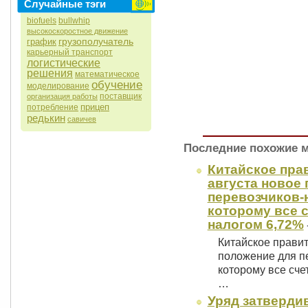
Случайные тэги
biofuels
bullwhip
высокоскоростное движение
грузополучатель
график
карьерный транспорт
логистические
решения
математическое
обучение
моделирование
поставщик
организация работы
прицеп
потребление
редькин
савичев
Последние похожие 
Китайское пра
августа новое
перевозчиков-
которому все с
налогом 6,72%
Китайское правит
положение для п
которому все сче
…
Уряд затвердив