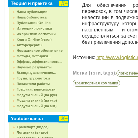
Теория и практика
Для обеспечения ро
перевозок, в том числ
Наши публикации
инвестиции в подвижно
Наша библиотека
Публикации On-line
инфраструктуру, кото
Из теории логистики
накопленным итого
Из практики логистики
осуществляться за сче
Книги On-line (текст)
без привлечения допол
Авторефераты
Нормативное обеспечение
Методы, методики...
Источник:
http://www.logistic.
Эффект, эффективность...
Научные результаты
Метки (тэги, tags):
Выводы, заключения...
логистиче
Грузы, грузопотоки
транспортная компания
Показатели работы
Графики, зависимости
Модули знаний (на рус)
Модули знаний (на укр)
Модули знаний (на анг)
Youtube канал
Транспорт (видео)
Логистика (видео)