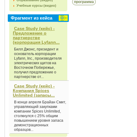
Образование (видео)
программа
Учебные курсы (видео)
Фрагмент из кейса
Case Study (кейс) -
Предложение о
партнерстве
(корпорация Lyfann...
Билл Джонс, президент и
основатель корпорации
Lyfann, Inc., производителя
электрических щитов на
Восточном Побережье,
получил предложение о
партнерстве от...
Case Study (кейс) -
Компания Spices
Unlimited (запасы...
В конце апреля Брайан Смит,
управляющий закупками
компании Spices Unlimited,
столкнулся с 25% общим
повышением уровня запаса
демонстрационных
образцов...