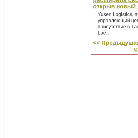
расширила сво
открыв новый 
Yusen Logistics, 
управляющий цеп
присутствие в Та
Lae…
<< Предыдущая
с