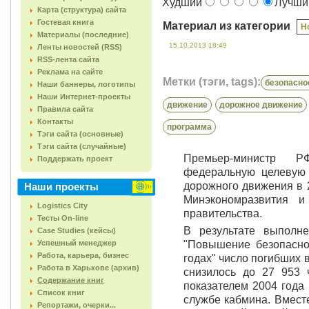
Худший
Лучш
Карта (структура) сайта
Гостевая книга
Материал из категории
Н
Материалы (последние)
15.10.2013 18:49
Ленты новостей (RSS)
RSS-лента сайта
Реклама на сайте
Метки (тэги, tags):
безопасно
Наши баннеры, логотипы
Наши Интернет-проекты
движение
дорожное движение
Правила сайта
Контакты
программа
Тэги сайта (основные)
Тэги сайта (случайные)
Премьер-министр 
Поддержать проект
федеральную целевую
дорожного движения в 
Наши проекты
Минэкономразвития 
Logistics City
правительства.
Тесты On-line
В результате выполн
Case Studies (кейсы)
Успешный менеджер
"Повышение безопасно
Работа, карьера, бизнес
годах" число погибших
Работа в Харькове (архив)
снизилось до 27 953 
Содержание книг
показателем 2004 года 
Список книг
службе кабмина. Вмест
Репортажи, очерки...