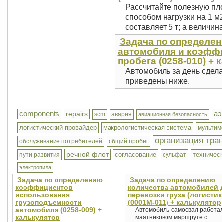
Рассчитайте полезную п
способом нагрузки на 1 м2
составляет 5 т; а величина
Задача по определен
автомобиля и коэфф
пробега (0258-010) + 
Автомобиль за день сдел
приведены ниже.
components
аэ
repairs
scm
авария
авиационная безопасность
логистический провайдер
макрологистическая система
мультим
организация тра
обслуживание потребителей
общий пробег
речной флот
согласование
техничес
пути развития
сульфат
электропила
Задача по определению
Задача по определению
коэффициентов
количества автомобилей 
использования
перевозки груза (логистик
грузоподъемности
(0001М-011) + калькулятор
автомобиля (0258-009) +
Автомобиль-самосвал работа
калькулятор
маятниковом маршруте с