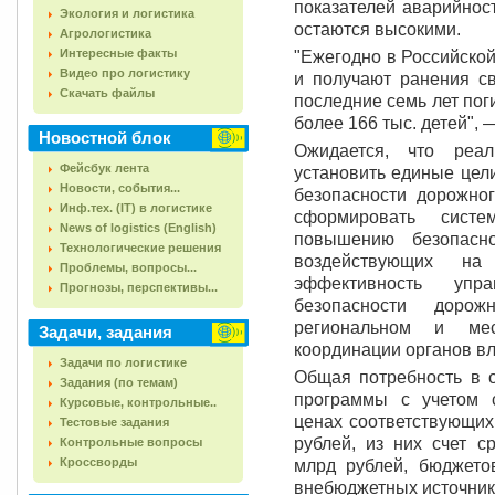
показателей аварийнос
Экология и логистика
остаются высокими.
Агрологистика
Интересные факты
"Ежегодно в Российско
Видео про логистику
и получают ранения св
Скачать файлы
последние семь лет пог
более 166 тыс. детей",
Новостной блок
Ожидается, что реа
Фейсбук лента
установить единые цел
Новости, события...
безопасности дорожно
Инф.тех. (IT) в логистике
сформировать систе
News of logistics (English)
повышению безопасно
Технологические решения
воздействующих на
Проблемы, вопросы...
эффективность упр
Прогнозы, перспективы...
безопасности доро
региональном и мес
Задачи, задания
координации органов вл
Задачи по логистике
Общая потребность в 
Задания (по темам)
программы с учетом 
Курсовые, контрольные..
ценах соответствующих
Тестовые задания
рублей, из них счет с
Контрольные вопросы
Кроссворды
млрд рублей, бюджето
внебюджетных источнико