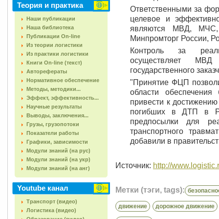
Теория и практика
Ответственными за фор
целевое и эффективн
Наши публикации
Наша библиотека
являются МВД, МЧС, 
Публикации On-line
Минпромторг России, Р
Из теории логистики
Контроль за реал
Из практики логистики
осуществляет МВД
Книги On-line (текст)
государственного заказ
Авторефераты
Нормативное обеспечение
"Принятие ФЦП позволи
Методы, методики...
области обеспечения
Эффект, эффективность...
привести к достижению
Научные результаты
погибших в ДТП в Ро
Выводы, заключения...
предпосылки для ре
Грузы, грузопотоки
транспортного травма
Показатели работы
добавили в правительст
Графики, зависимости
Модули знаний (на рус)
Модули знаний (на укр)
Источник:
http://www.logistic.
Модули знаний (на анг)
Youtube канал
Метки (тэги, tags):
безопасно
Транспорт (видео)
движение
дорожное движение
Логистика (видео)