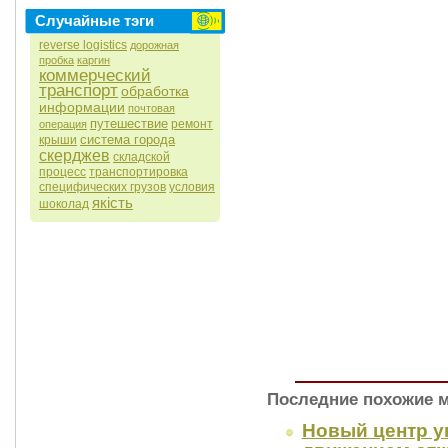
Случайные тэги
reverse logistics
дорожная
пробка
каргин
коммерческий
транспорт
обработка
информации
почтовая
путешествие
ремонт
операция
система города
крыши
скерджев
складской
процесс
транспортировка
специфических грузов
условия
якість
шоколад
Последние похожие 
Новый центр 