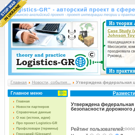
"Logistics-GR" - авторский проект в сфер
украинско-английский проект - проект интеграции теории и практ
Case Study (
Johnson Toy
Находящаяся в 
Миссисипи, ком
праздновала св
Руковод...
Главная
Новости, события...
Утверждена федеральная ц
2013–2020 годах»
Главное меню
Размести
Главная
Утверждена федеральная
Новости партнеров
безопасности дорожного 
Справочные данные
О нас (истоки, идеи)
Про проект Logistics-GR
Профсловари (термины)
Рейтинг пользователей:
Глоссарий (Glossary)