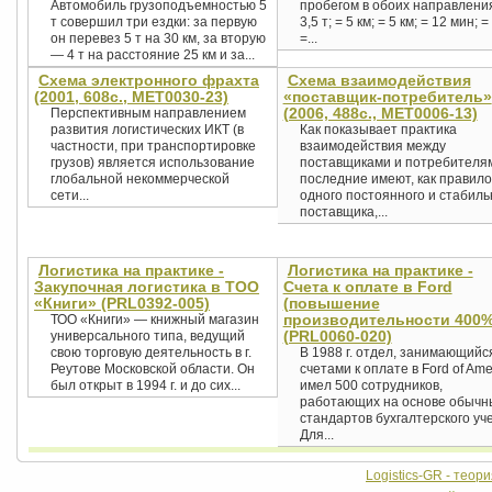
Автомобиль грузоподъемностью 5
пробегом в обоих направления
т совершил три ездки: за первую
3,5 т; = 5 км; = 5 км; = 12 мин; = 
он перевез 5 т на 30 км, за вторую
=...
— 4 т на расстояние 25 км и за...
Схема электронного фрахта
Схема взаимодействия
(2001, 608с., MET0030-23)
«поставщик-потребитель»
(2006, 488с., MET0006-13)
Перспективным направлением
развития логистических ИКТ (в
Как показывает практика
частности, при транспортировке
взаимодействия между
грузов) является использование
поставщиками и потребителя
глобальной некоммерческой
последние имеют, как правило
сети...
одного постоянного и стабиль
поставщика,...
Логистика на практике -
Логистика на практике -
Закупочная логистика в ТОО
Счета к оплате в Ford
«Книги» (PRL0392-005)
(повышение
производительности 400%
ТОО «Книги» — книжный магазин
(PRL0060-020)
универсального типа, ведущий
свою торговую деятельность в г.
В 1988 г. отдел, занимающийс
Реутове Московской области. Он
счетами к оплате в Ford of Ame
был открыт в 1994 г. и до сих...
имел 500 сотрудников,
работающих на основе обычн
стандартов бухгалтерского уче
Для...
Logistics-GR - теор