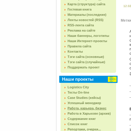
Карта (структура) сайта
12.0
Гостевая книга
Материалы (последние)
Ленты новостей (RSS)
Метки 
RSS-лента сайта
Реклама на сайте
Наши баннеры, логотипы
Наши Интернет-проекты
Правила сайта
Контакты
Тэги сайта (основные)
Тэги сайта (случайные)
Поддержать проект
Наши проекты
Logistics City
Тесты On-line
Case Studies (кейсы)
Успешный менеджер
Работа, карьера, бизнес
Работа в Харькове (архив)
Содержание книг
Список книг
Репортажи, очерки...