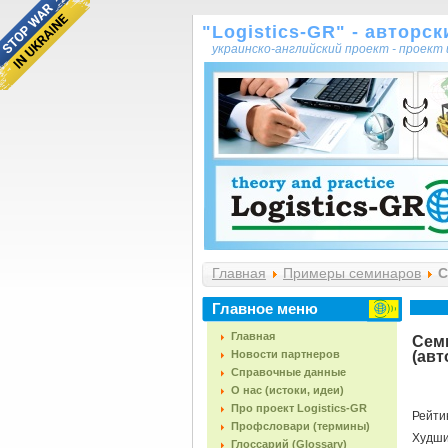
"Logistics-GR" - авторс
украинско-английский проект - проек
Главная
Примеры семинаров
С
Главное меню
Главная
Семи
Новости партнеров
(авт
Справочные данные
О нас (истоки, идеи)
Про проект Logistics-GR
Рейти
Профсловари (термины)
Худш
Глоссарий (Glossary)