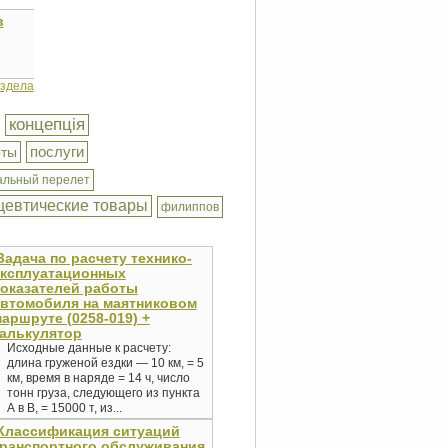
в
аздела
концепція
послуги
оты
альный перелет
евтические товары
филиппов
Задача по расчету технико-
эксплуатационных
оказателей работы
втомобиля на маятниковом
аршруте (0258-019) +
алькулятор
Исходные данные к расчету:
длина груженой ездки — 10 км, = 5
км, время в наряде = 14 ч, число
тонн груза, следующего из пункта
А в B, = 15000 т, из...
Классификация ситуаций
ранспортного обслуживания