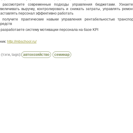
- рассмотрите современные подходы управления бюджетами. Узнаете
увеличивать выручку, контролировать и снижать затраты, управлять ремон
заставлять персонал эффективно работать
- получите практические навыки управления рентабельностью транспо
средств
- разработаете систему мотивации персонала на базе KPI
ник:
http://mbschool.ru/
(тэги, tags):
автохозяйство
семинар