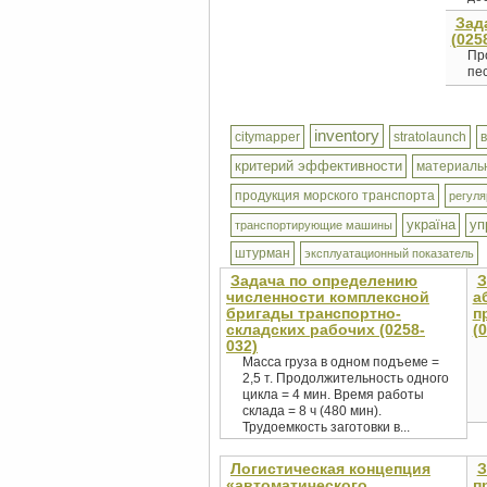
Зад
(025
Пр
пес
inventory
citymapper
stratolaunch
критерий эффективности
материаль
продукция морского транспорта
регуля
україна
уп
транспортирующие машины
штурман
эксплуатационный показатель
Задача по определению
З
численности комплексной
а
бригады транспортно-
п
складских рабочих (0258-
(
032)
Масса груза в одном подъеме =
2,5 т. Продолжительность одного
цикла = 4 мин. Время работы
склада = 8 ч (480 мин).
Трудоемкость заготовки в...
Логистическая концепция
З
«автоматического
п