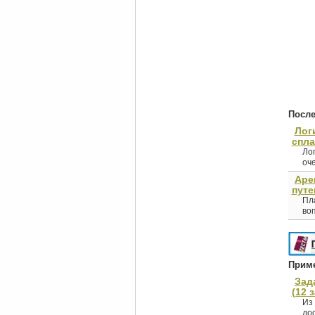
После
Лог
спл
Ло
оче
Аре
путе
Пла
воп
Приме
Зад
(12 
Из
дос