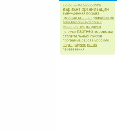
автоперевозчик
trelcor
вариант организации
вынужденная посадка
грузовая станция
дистрибьюция
логистический аутсорсинг
мероприятие
панфилов
партнер
перевозки
петручик
строительных грузов
программа
работа морского
ряузов
порта
схема
перевезення