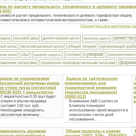
ача по расчету предельного, технического и целевого тарифо
8-041)
оизвести расчет предельного, технического и целевого тарифов при общем,
симистическом и оптимистическом материалопотоке, а также...
Просмотреть все материалы р
качество
водень
грузовой двор
диспетчерский центр
железные дороги
общая теория
организация раб
ный запас
мультимодальный центр
суворов
сбыт
стеллаж
трансконтинент
рная линия
средняя скорость
фармац
равление затратами
управление производственными запасами
адача по определению
Задача по тактическому
бсолютной величины риска
планированию для
ри утере груза (логистика)
транспортной компании
п
0001M-022) + калькулятор
(перевозка пассажиров)
а
(0060-013)
м
С вероятностью 0,35 груз будет
к
утерян и убытки продавца
В компании А&В Coaches из
составят 130 тыс. руб.
Блэкпула планируют
Необходимо определить
использование своей мощности в
абсолютную величину...
показателях «число дней
обслуживания...
ависимость времени
Общие подходы к оценке
ростоя автомобиля в
рисков (2003, 528c., EFK0052-
т