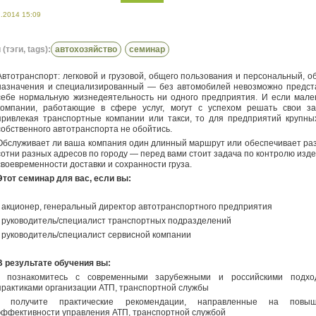
2.2014 15:09
(тэги, tags):
автохозяйство
семинар
Автотранспорт: легковой и грузовой, общего пользования и персональный, о
назначения и специализированный — без автомобилей невозможно предст
себе нормальную жизнедеятельность ни одного предприятия. И если мале
компании, работающие в сфере услуг, могут с успехом решать свои за
привлекая транспортные компании или такси, то для предприятий крупны
собственного автотранспорта не обойтись.
Обслуживает ли ваша компания один длинный маршрут или обеспечивает раз
сотни разных адресов по городу — перед вами стоит задача по контролю изде
своевременности доставки и сохранности груза.
Этот семинар для вас, если вы:
- акционер, генеральный директор автотранспортного предприятия
- руководитель/специалист транспортных подразделений
- руководитель/специалист сервисной компании
В результате обучения вы:
- познакомитесь с современными зарубежными и российскими подхо
практиками организации АТП, транспортной службы
- получите практические рекомендации, направленные на повыш
эффективности управления АТП, транспортной службой