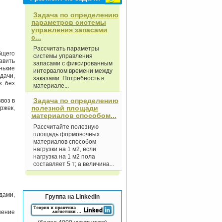
Задача по определению
параметров системы
управления запасами
с...
Рассчитать параметры
бщего
системы управления
авить
запасами с фиксированным
нькие
интервалом времени между
дачи,
заказами. Потребность в
х без
материале...
Задача по определению
воз в
полезной площади
ржек,
материалов способом...
Рассчитайте полезную
площадь формовочных
материалов способом
нагрузки на 1 м2, если
нагрузка на 1 м2 пола
составляет 5 т; а величина...
дами,
Группа на Linkedin
ение