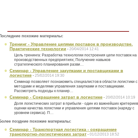
Последние похожие материалы:
Тренинг - Управление цепями поставок в производстве.
Практические технологии
-
20/04/2014 12:41
Цель тренинга: Разработка технологии построения цепи поставок на
производственных предприятиях; Получение навыков
стратегического планирования разви…
Семинар - Управление закупками и поставщиками в
логистике
-
25/02/2014 19:30
Семинар позволяет познакомить специалистов в области логистики с
методами и моделями управления закупками и поставщиками.
Рассмотреть подходы к планир…
Семинар - Сокращение затрат в логистике
-
20/02/2014 10:19
Доля логистических затрат в прибыли - один из важнейших критериев
оценки качества логистики и управления цепями поставок (наряду с
уровнем сервиса). П…
Более поздние похожие материалы:
Семинар - Транспортная логистика - сокращение
транспортно-логистических затрат
-
01/12/2013 18:52