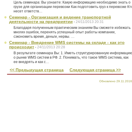
Цель семинара: Вы узнаете: Какую информацию необходимо знать о
грузе для организации перевозки Как подготовить груз к перевозке Кт
несет ответств…
Семинар - Организация и ведение транспортной
деятельности на предприятии
-
24/11/2013 20:31
Благодаря полученным практическим знаниям Вы сможете избежать
многих ошибок, перенять успешный опыт работы компании,
сэкономить время, деньги, нервы. …
Семинар - Внедрение WMS системы на складе - как это
происходит
-
24/11/2013 20:28
В результате семинара Вы: 1. Иметь структурированную информаци
о рынке WMS систем в РФ. 2. Понимать, что такое WMS система, как
ее внедрять и как с…
<< Предыдущая страница
Следующая страница >>
Обновлено 29.11.2016