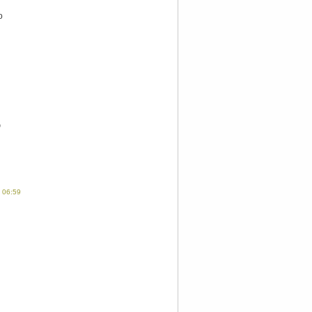
о
ю
 06:59