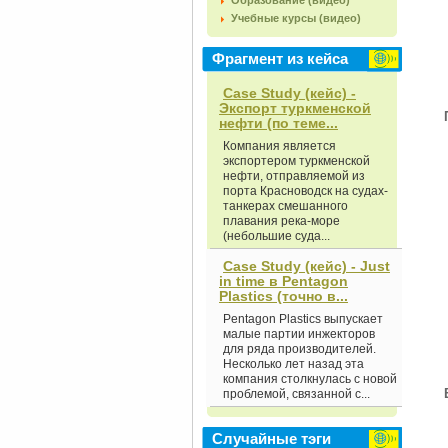
Образование (видео)
Учебные курсы (видео)
Фрагмент из кейса
Case Study (кейс) -
Экспорт туркменской
нефти (по теме...
Компания является
экспортером туркменской
нефти, отправляемой из
порта Красноводск на судах-
танкерах смешанного
плавания река-море
(небольшие суда...
Case Study (кейс) - Just
in time в Pentagon
Plastics (точно в...
Pentagon Plastics выпускает
малые партии инжекторов
для ряда производителей.
Несколько лет назад эта
компания столкнулась с новой
проблемой, связанной с...
Случайные тэги