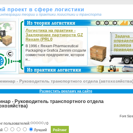
кий проект в сфере логистики
т интеграции теории и практики логистики и транспорта
Логистика на практике -
Заключение партнерств GZ
Зада
Rexam (PRL0
определ
размера
В 1996 г. Rexam Pharmaceutical
приведен
Packaging и Grafica Zannini создали
совместное предприятие, которое
н...
еминар - Руководитель транспортного отдела (автохозяйства
Разместить рекламу на сайте
нар - Руководитель транспортного отдела
охозяйства)
Font Siz
нг пользователей:
/ 0
ий
Лучший