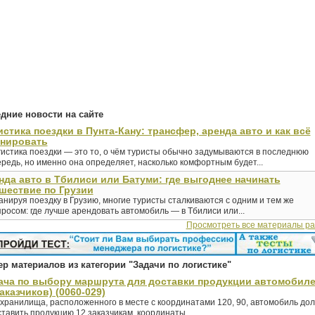
дние новости на сайте
истика поездки в Пунта-Кану: трансфер, аренда авто и как всё
анировать
гистика поездки — это то, о чём туристы обычно задумываются в последнюю
редь, но именно она определяет, насколько комфортным будет...
нда авто в Тбилиси или Батуми: где выгоднее начинать
шествие по Грузии
нируя поездку в Грузию, многие туристы сталкиваются с одним и тем же
росом: где лучше арендовать автомобиль — в Тбилиси или...
Просмотреть все материалы р
р материалов из категории "Задачи по логистике"
ача по выбору маршрута для доставки продукции автомобил
заказчиков) (0060-029)
 хранилища, расположенного в месте с координатами 120, 90, автомобиль до
тавить продукцию 12 заказчикам, координаты...