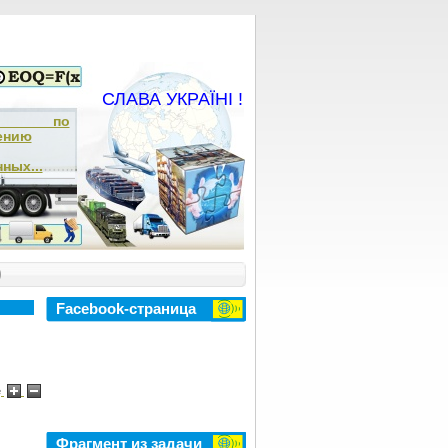
СЛАВА УКРАЇНІ !
ча по
ению
ных...
)
Facebook-страница
e
Фрагмент из задачи