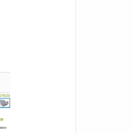
аздела
ем
лжен