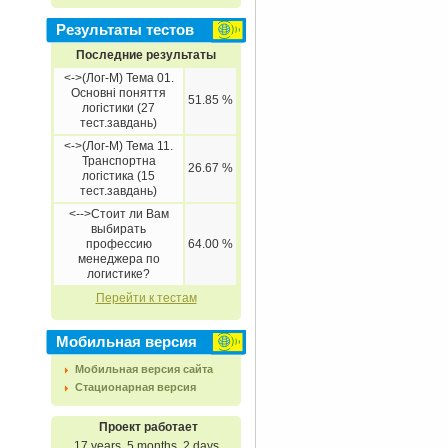
Результаты тестов
Последние результаты
<->(Лог-М) Тема 01.
Основні поняття
51.85 %
логістики (27
тест.завдань)
<->(Лог-М) Тема 11.
Транспортна
26.67 %
логістика (15
тест.завдань)
<-->Стоит ли Вам
выбирать
профессию
64.00 %
менеджера по
логистике?
Перейти к тестам
Мобильная версия
Мобильная версия сайта
Стационарная версия
Проект работает
17 years, 5 months, 2 days.