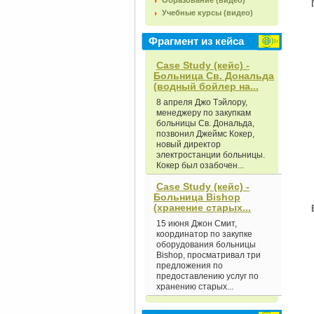
Образование (видео)
Учебные курсы (видео)
Фрагмент из кейса
Case Study (кейс) -
Больница Св. Дональда
(водный бойлер на...
8 апреля Джо Тэйлору,
менеджеру по закупкам
больницы Св. Дональда,
позвонил Джеймс Кокер,
новый директор
электростанции больницы.
Кокер был озабочен...
Case Study (кейс) -
Больница Bishop
(хранение старых...
15 июня Джон Смит,
координатор по закупке
оборудования больницы
Bishop, просматривал три
предложения по
предоставлению услуг по
хранению старых...