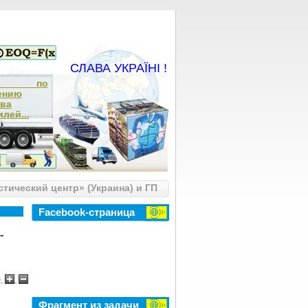
СЛАВА УКРАЇНІ !
ча по
ению
тва
лей...
тический центр» (Украина) и ГП
Facebook-страница
-
e
Фрагмент из задачи