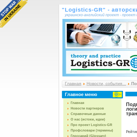
"Logistics-GR" - авторс
украинско-английский проект - проек
Главная
Новости, события...
По
«Белинтертранс - транспортно-ло
Главное меню
Главная
Под
Новости партнеров
логи
тран
Справочные данные
О нас (истоки, идеи)
Про проект Logistics-GR
Профсловари (термины)
Рейти
Глоссарий (Glossary)