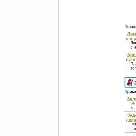
После
Лог
спл
Ло
оче
Аре
путе
Пла
воп
Приме
Зад
За 
хра
Зад
дефи
За
пот