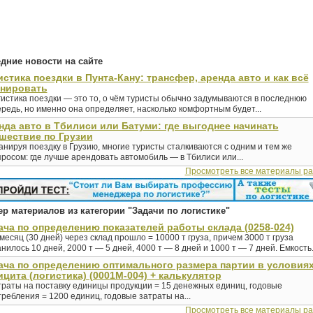
дние новости на сайте
истика поездки в Пунта-Кану: трансфер, аренда авто и как всё
анировать
гистика поездки — это то, о чём туристы обычно задумываются в последнюю
редь, но именно она определяет, насколько комфортным будет...
нда авто в Тбилиси или Батуми: где выгоднее начинать
шествие по Грузии
нируя поездку в Грузию, многие туристы сталкиваются с одним и тем же
росом: где лучше арендовать автомобиль — в Тбилиси или...
Просмотреть все материалы р
р материалов из категории "Задачи по логистике"
ача по определению показателей работы склада (0258-024)
месяц (30 дней) через склад прошло = 10000 т груза, причем 3000 т груза
нилось 10 дней, 2000 т — 5 дней, 4000 т — 8 дней и 1000 т — 7 дней. Емкость.
ача по определению оптимального размера партии в условия
цита (логистика) (0001М-004) + калькулятор
траты на поставку единицы продукции = 15 денежных единиц, годовые
ребления = 1200 единиц, годовые затраты на...
Просмотреть все материалы р