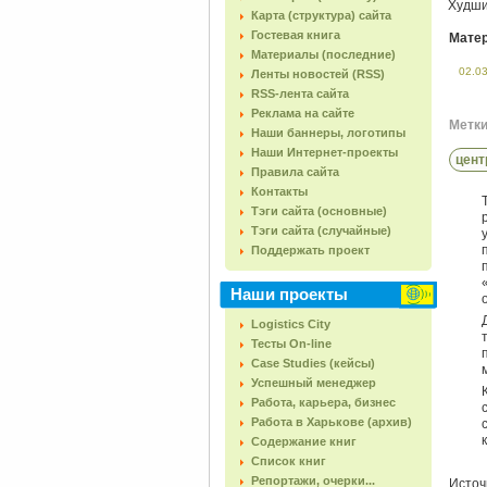
Худш
Карта (структура) сайта
Гостевая книга
Матер
Материалы (последние)
02.0
Ленты новостей (RSS)
RSS-лента сайта
Реклама на сайте
Метки 
Наши баннеры, логотипы
Наши Интернет-проекты
цент
Правила сайта
Контакты
Тэги сайта (основные)
Тэги сайта (случайные)
Поддержать проект
Наши проекты
Logistics City
Тесты On-line
Case Studies (кейсы)
Успешный менеджер
Работа, карьера, бизнес
Работа в Харькове (архив)
Содержание книг
Список книг
Репортажи, очерки...
Источ