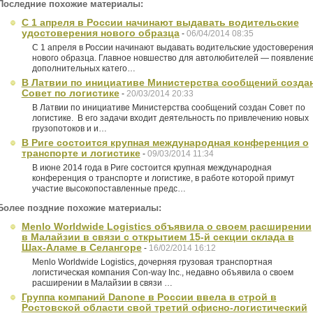
Последние похожие материалы:
С 1 апреля в России начинают выдавать водительские
удостоверения нового образца
-
06/04/2014 08:35
С 1 апреля в России начинают выдавать водительские удостоверени
нового образца. Главное новшество для автолюбителей — появлени
дополнительных катего…
В Латвии по инициативе Министерства сообщений созда
Совет по логистике
-
20/03/2014 20:33
В Латвии по инициативе Министерства сообщений создан Совет по
логистике. В его задачи входит деятельность по привлечению новых
грузопотоков и и…
В Риге состоится крупная международная конференция о
транспорте и логистике
-
09/03/2014 11:34
В июне 2014 года в Риге состоится крупная международная
конференция о транспорте и логистике, в работе которой примут
участие высокопоставленные предс…
Более поздние похожие материалы:
Menlo Worldwide Logistics объявила о своем расширении
в Малайзии в связи с открытием 15-й секции склада в
Шах-Аламе в Селангоре
-
16/02/2014 16:12
Menlo Worldwide Logistics, дочерняя грузовая транспортная
логистическая компания Con-way Inc., недавно объявила о своем
расширении в Малайзии в связи …
Группа компаний Danone в России ввела в строй в
Ростовской области свой третий офисно-логистический