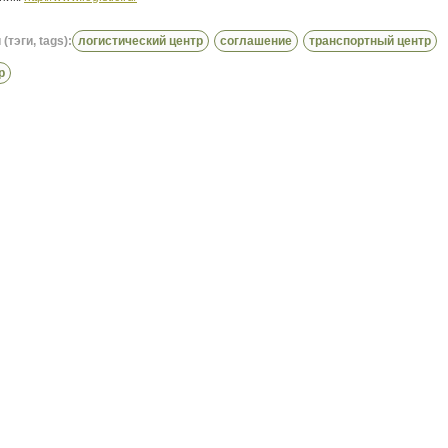
(тэги, tags):
логистический центр
соглашение
транспортный центр
р