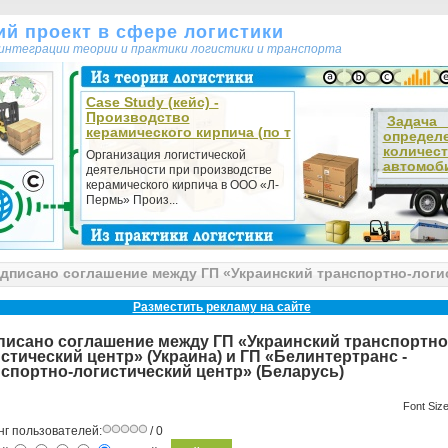
кий проект в сфере логистики
т интеграции теории и практики логистики и транспорта
Case Study (кейс) -
Производство
Зада
керамического кирпича (по т
определ
количес
Организация логистической
автомоби
деятельности при производстве
керамического кирпича в ООО «Л-
Пермь» Произ...
дписано соглашение между ГП «Украинский транспортно-логис
гистический центр» (Беларусь)
Разместить рекламу на сайте
писано соглашение между ГП «Украинский транспортно
стический центр» (Украина) и ГП «Белинтертранс -
спортно-логистический центр» (Беларусь)
Font Siz
нг пользователей:
/ 0