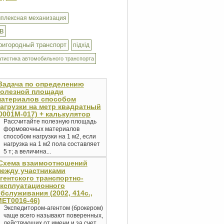
мплексная механизация
в
ригородный транспорт
підхід
атистика автомобильного транспорта
Задача по определению
полезной площади
материалов способом
агрузки на метр квадратный
0001М-017) + калькулятор
Рассчитайте полезную площадь
формовочных материалов
способом нагрузки на 1 м2, если
нагрузка на 1 м2 пола составляет
5 т; а величина...
Схема взаимоотношений
ежду участниками
гентского транспортно-
ксплуатационного
бслуживания (2002, 414с.,
ET0016-46)
Экспедитором-агентом (брокером)
чаще всего называют поверенных,
действующих от имени и за счет