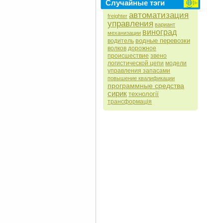
Случайные тэги
автоматизация
freighter
управления
вариант
виноград
механизации
водные перевозки
водитель
волков
дорожное
происшествие
звено
логистической цепи
модели
управления запасами
повышение квалификации
программные средства
сирик
технології
трансформація