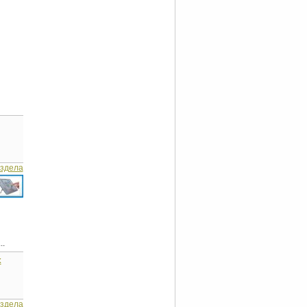
аздела
..
х
аздела