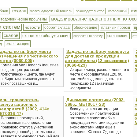
гохман
рбола
ко
железнодорожный тоннель
законодательство
кагарлицкий
моделирование транспортных потоко
етодологические проблемы
х систем
новости
обоснование
п
оборот склада
платный проезд
скалов
складское обслуживание
соглашение
скоростные поезда
ст
д
экологизация
адача по выбору места
Задача по выбору маршрута
азмещения логистического
для доставки продукции
ентра (0060-005)
автомобилем (12 заказчиков)
(0060-029)
н
Компания Van Hendrick Industries
(
создает центральный
Из хранилища, расположенного в
логистический центр, где будут
месте с координатами 120, 90,
собираться комплектующие от
автомобиль должен доставить
трех поставщиков и...
продукцию 12 заказчикам,
координаты...
ипы транспортно-
Динамика логистики (2003,
ксплуатационных
368с., MET0017-23)
м
редприятий (2002, 414с.,
а
Движущая сила интеграции.
ET0016-47)
э
Современный практический
о
Типология предприятий,
потенциал логистики был
M
основанная на определении
предугадан многими ведущими
правового статуса участников
экономистами мира еще в
экспедиционной деятельности,
середине XX века. Однако до...
является основополагающей для