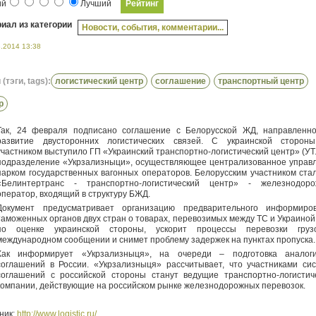
ий
Лучший
иал из категории
Новости, события, комментарии...
3.2014 13:38
(тэги, tags):
логистический центр
соглашение
транспортный центр
р
Так, 24 февраля подписано соглашение с Белорусской ЖД, направленн
развитие двусторонних логистических связей. С украинской сторон
участником выступило ГП «Украинский транспортно-логистический центр» (УТ
подразделение «Укрзализныци», осуществляющее централизованное управ
парком государственных вагонных операторов. Белорусским участником ста
«Белинтертранс - транспортно-логистический центр» - железнодор
оператор, входящий в структуру БЖД.
Документ предусматривает организацию предварительного информиро
таможенных органов двух стран о товарах, перевозимых между ТС и Украиной.
по оценке украинской стороны, ускорит процессы перевозки гру
международном сообщении и снимет проблему задержек на пунктах пропуска
Как информирует «Укрзализныця», на очереди – подготовка аналог
соглашений в России. «Укрзализныця» рассчитывает, что участниками си
соглашений с российской стороны станут ведущие транспортно-логистич
компании, действующие на российском рынке железнодорожных перевозок.
ник:
http://www.logistic.ru/