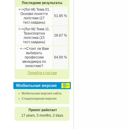
Последние результаты
<->(Лог-М) Тема 01.
Основні поняття
51.85 %
логістики (27
тест.завдань)
<->(Лог-М) Тема 11.
Транспортна
26.67 %
логістика (15
тест.завдань)
<-->Стоит ли Вам
выбирать
профессию
64.00 %
менеджера по
логистике?
Перейти к тестам
Мобильная версия
Мобильная версия сайта
Стационарная версия
Проект работает
17 years, 5 months, 2 days.