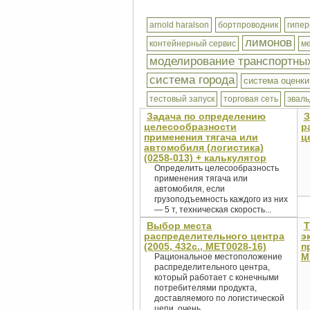
arnold haralson
бортпроводник
гипе
лимонов
контейнерный сервис
м
моделирование транспортны
система города
система оценки
тестовый запуск
торговая сеть
эваль
Задача по определению
З
целесообразности
р
применения тягача или
ц
автомобиля (логистика)
(0258-013) + калькулятор
Определить целесообразность
применения тягача или
автомобиля, если
грузоподъемность каждого из них
— 5 т, техническая скорость...
Выбор места
Т
распределительного центра
э
(2005, 432с., MET0028-16)
п
M
Рациональное местоположение
распределительного центра,
который работает с конечными
потребителями продукта,
доставляемого по логистической
цепи, очень...