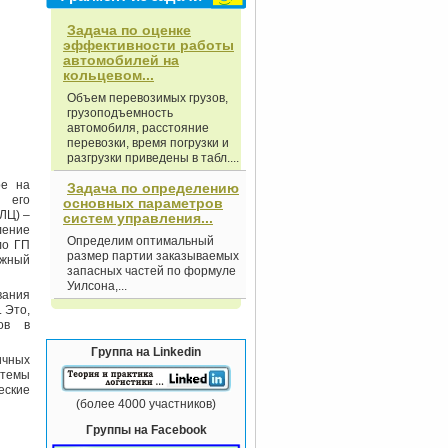
Задача по оценке
эффективности работы
автомобилей на
кольцевом...
Объем перевозимых грузов,
грузоподъемность
автомобиля, расстояние
перевозки, время погрузки и
разгрузки приведены в табл....
ое на
Задача по определению
ы его
основных параметров
ЛЦ) –
систем управления...
ление
Определим оптимальный
ло ГП
размер партии заказываемых
ожный
запасных частей по формуле
Уилсона,...
вания
 Это,
зов в
.
Группа на Linkedin
ичных
стемы
еские
(более 4000 участников)
Группы на Facebook