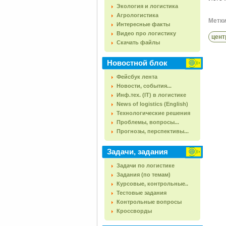
Экология и логистика
Агрологистика
Метки 
Интересные факты
Видео про логистику
цент
Скачать файлы
Новостной блок
Фейсбук лента
Новости, события...
Инф.тех. (IT) в логистике
News of logistics (English)
Технологические решения
Проблемы, вопросы...
Прогнозы, перспективы...
Задачи, задания
Задачи по логистике
Задания (по темам)
Курсовые, контрольные..
Тестовые задания
Контрольные вопросы
Кроссворды