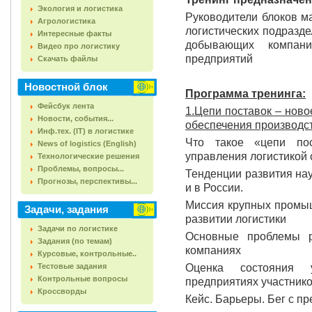
Экология и логистика
Руководители блоков м
Агрологистика
логистических подразд
Интересные факты
добывающих компан
Видео про логистику
предприятий
Скачать файлы
Новостной блок
Программа тренинга:
Фейсбук лента
1.Цепи поставок – нов
Новости, события...
обеспечения производс
Инф.тех. (IT) в логистике
Что такое «цепи пос
News of logistics (English)
управления логистикой
Технологические решения
Проблемы, вопросы...
Тенденции развития на
Прогнозы, перспективы...
и в России.
Миссия крупных промыш
Задачи, задания
развитии логистики
Задачи по логистике
Основные проблемы р
Задания (по темам)
компаниях
Курсовые, контрольные..
Тестовые задания
Оценка состояния 
Контрольные вопросы
предприятиях участнико
Кроссворды
Кейс. Барьеры. Бег с п