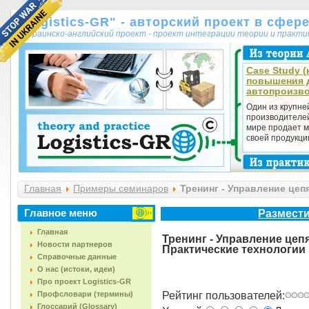
"Logistics-GR" - авторский проект в сфер
украинско-английский проект - проект интеграции теории и практ
Case Study (
повышения 
автопроизв
Один из крупн
производителей
мире продает 
своей продукции 
Главная
Примеры семинаров
Тренинг - Управление цеп
Главное меню
Размести
Главная
Тренинг - Управление цеп
Новости партнеров
Практические технологии
Справочные данные
О нас (истоки, идеи)
Про проект Logistics-GR
Профсловари (термины)
Рейтинг пользователей:
Глоссарий (Glossary)