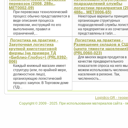
перевозок (2008, 288с.,
подразделений службы
MET0002-09)
логистики предприятия (2
488с., MET0006-65)
При перевозках технологический
процесс обычно представляется в
Некоторые варианты принцип
виде описания процесса
организации структурных
перевозки, инструкций по его
подразделений службы логис
выполнению, правил и
на предприятии и их сочетан
ограничений,...
представлены в табл....
Логистика на практике -
Логистика на практике -
Закупочная логистика
Размещение складов в С
крупной книготорговой
(центр тяжести населения)
фирмы (на примере ТД
(PRL0060-023)
«Библио-Глобус») (PRL0392-
Для многих видов продуктов в
006)
качестве предварительного
Каждый книжный магазин имеет
показателя спроса на него мы
структуру (или, по крайней мере,
можем использовать численно
должностное лицо),
населения в регионе. Так,
организующую логистический
численность...
процесс закупок. В Торговом доме
(ТД)...
Logistics-GR - теор
Copyright © 2009 - 2025. При использовании материалов сайта - ги