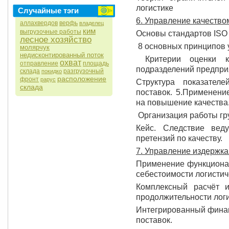
логистике
Случайные тэги
6. Управление качество
аллахвердов
верфь
владелец
ким
выгрузочные работы
Основы стандартов ISO 
лесное хозяйство
8 основных принципов 
молярчук
недисконтированный поток
Критерии оценки кач
охват
отправление
площадь
подразделений предпри
склада
разгрузочный
покидко
расположение
фронт
рарус
Структура показател
склада
поставок. 5.Применени
на повышение качества
Организация работы гр
Кейс. Следствие веду
претензий по качеству.
7. Управление издержк
Применение функционал
себестоимости логистич
Комплексный расчёт 
продолжительности логи
Интегрированный финан
поставок.