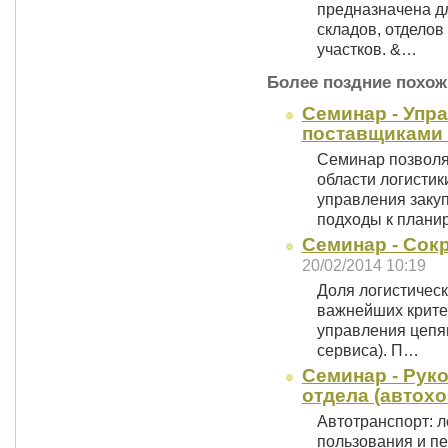
предназначена д
складов, отделов
участков. &…
Более поздние похож
Семинар - Упр
поставщиками 
Семинар позволя
области логистик
управления заку
подходы к план
Семинар - Сокр
20/02/2014 10:19
Доля логистическ
важнейших критер
управления цепя
сервиса). П…
Семинар - Рук
отдела (автохо
Автотранспорт: л
пользования и п