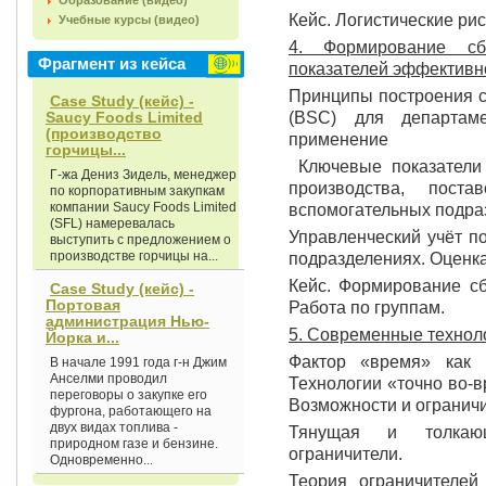
Образование (видео)
Кейс. Логистические рис
Учебные курсы (видео)
4. Формирование сб
Фрагмент из кейса
показателей эффективн
Принципы построения с
Case Study (кейс) -
Saucy Foods Limited
(BSC) для департаме
(производство
применение
горчицы...
Ключевые показатели 
Г-жа Дениз Зидель, менеджер
производства, поста
по корпоративным закупкам
компании Saucy Foods Limited
вспомогательных подраз
(SFL) намеревалась
Управленческий учёт п
выступить с предложением о
производстве горчицы на...
подразделениях. Оценк
Кейс. Формирование сб
Case Study (кейс) -
Портовая
Работа по группам.
администрация Нью-
5. Современные техноло
Йорка и...
Фактор «время» как и
В начале 1991 года г-н Джим
Анселми проводил
Технологии «точно во-в
переговоры о закупке его
Возможности и ограничи
фургона, работающего на
двух видах топлива -
Тянущая и толкаю
природном газе и бензине.
ограничители.
Одновременно...
Теория ограничителей