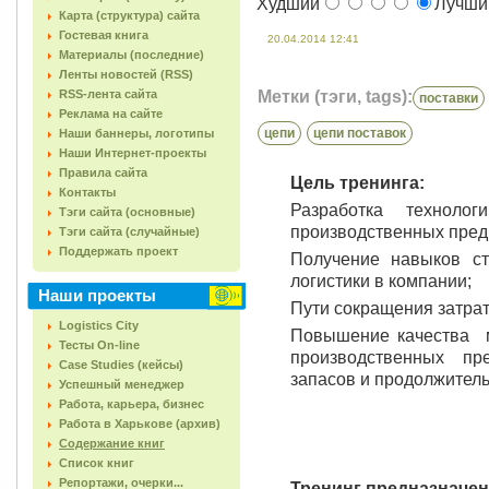
Худший
Лучш
Карта (структура) сайта
Гостевая книга
20.04.2014 12:41
Материалы (последние)
Ленты новостей (RSS)
RSS-лента сайта
Метки (тэги, tags):
поставки
Реклама на сайте
цепи
цепи поставок
Наши баннеры, логотипы
Наши Интернет-проекты
Правила сайта
Цель тренинга:
Контакты
Разработка техноло
Тэги сайта (основные)
производственных пред
Тэги сайта (случайные)
Поддержать проект
Получение навыков ст
логистики в компании;
Наши проекты
Пути сокращения затрат
Logistics City
Повышение качества м
Тесты On-line
производственных пр
Case Studies (кейсы)
запасов и продолжитель
Успешный менеджер
Работа, карьера, бизнес
Работа в Харькове (архив)
Содержание книг
Список книг
Репортажи, очерки...
Тренинг предназначен