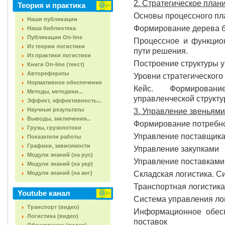
2. Стратегическое план
Теория и практика
Основы процессного п
Наши публикации
Формирование дерева б
Наша библиотека
Публикации On-line
Процессное и функцио
Из теории логистики
пути решения.
Из практики логистики
Построение структуры 
Книги On-line (текст)
Авторефераты
Уровни стратегического
Нормативное обеспечение
Кейс. Формирован
Методы, методики...
управленческой структу
Эффект, эффективность...
Научные результаты
3. Управление звеньями
Выводы, заключения...
Формирование потребно
Грузы, грузопотоки
Управление поставщик
Показатели работы
Графики, зависимости
Управление закупками
Модули знаний (на рус)
Управление поставками
Модули знаний (на укр)
Модули знаний (на анг)
Складская логистика. С
Транспортная логистика
Youtube канал
Система управления ло
Транспорт (видео)
Информационное обес
Логистика (видео)
поставок