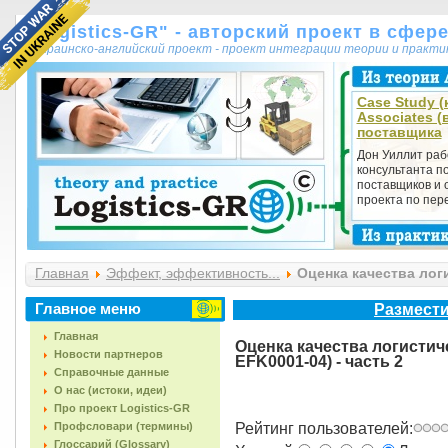
"Logistics-GR" - авторский проект в сфер
украинско-английский проект - проект интеграции теории и практ
Case Study (к
Associates 
поставщика
Дон Уиллит раб
консультанта п
поставщиков и
проекта по пере
Главная
Эффект, эффективность...
Оценка качества логи
Главное меню
Размести
Главная
Оценка качества логистиче
Новости партнеров
EFK0001-04) - часть 2
Справочные данные
О нас (истоки, идеи)
Про проект Logistics-GR
Профсловари (термины)
Рейтинг пользователей:
Глоссарий (Glossary)