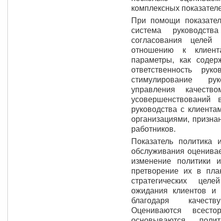
комплексных показателе
При помощи показател
система руководств
согласования целей 
отношению к клиент
параметры, как содер
ответственность рук
стимулирование ру
управления качеств
усовершенствований 
руководства с клиента
организациями, призна
работников.
Показатель политика и
обслуживания оценивае
изменение политики и
претворение их в пла
стратегических цел
ожидания клиентов и 
благодаря качеств
Оцениваются всесто
основываются полит