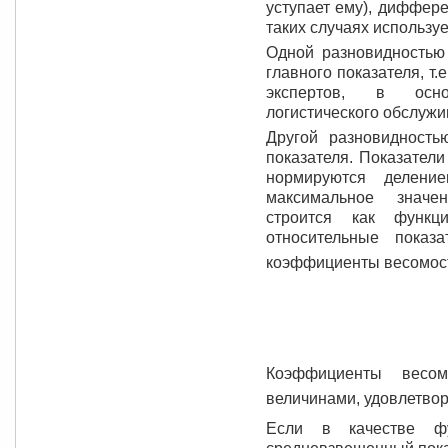
уступает ему), диффере
таких случаях использу
Одной разновидностью 
главного показателя, т.
экспертов, в осно
логистического обслужи
Другой разновидность
показателя. Показатели
нормируются деление
максимальное значе
строится как функц
относительные показ
коэффициенты весомо
Коэффициенты весо
величинами, удовлетво
Если в качестве фу