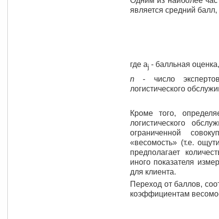
Одним из наиболее час
является средний балл
где a
- балльная оценка
j
n
- число экспертов
логистического обслужи
Кроме того, определя
логистического обслу
ограниченной совоку
«весомость» (т.е. ощут
предполагает количес
иного показателя изме
для клиента.
Переход от баллов, соо
коэффициентам весомос