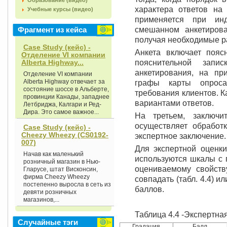
Образование (видео)
характера ответов на
Учебные курсы (видео)
применяется при ин
Фрагмент из кейса
смешанном анкетирова
получая необходимые р
Case Study (кейс) -
Анкета включает пояс
Отделение VI компании
Alberta Highway...
пояснительной запи
анкетирования, на пр
Отделение VI компании
Alberta Highway отвечает за
графы карты опроса
состояние шоссе в Альберте,
требования клиентов. К
провинции Канады, западнее
вариантами ответов.
Летбриджа, Калгари и Ред-
Дира. Это самое важное...
На третьем, заключи
осуществляет обработ
Case Study (кейс) -
Cheezy Wheezy (CS0192-
экспертное заключение.
007)
Для экспертной оценки
Начав как маленький
используются шкалы с 
розничный магазин в Нью-
оцениваемому свойств
Гларусе, штат Висконсин,
фирма Cheezy Wheezy
совпадать (табл. 4.4) ил
постепенно выросла в сеть из
баллов.
девяти розничных
магазинов,...
Таблица 4.4 -Экспертна
Случайные тэги
Градация
Балл