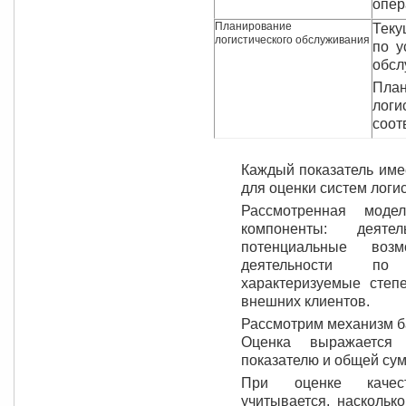
опер
Планирование
Теку
логистического обслуживания
по у
обсл
Пл
лог
соот
Каждый показатель име
для оценки систем логи
Рассмотренная моде
компоненты: деяте
потенциальные воз
деятельности по 
характеризуемые степ
внешних клиентов.
Рассмотрим механизм б
Оценка выражается
показателю и общей су
При оценке качест
учитывается, наскольк