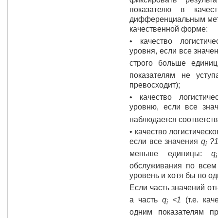
показателю в качес
дифференциальным мето
качественной форме:
• качество логистич
уровня, если все значе
строго больше едини
показателям не усту
превосходит);
• качество логистич
уровню, если все зн
наблюдается соответств
• качество логистическ
если все значения
q
?
i
меньше единицы:
q
i
обслуживания по всем
уровень и хотя бы по од
Если часть значений от
а часть
q
<1
(т.е. кач
i
одним показателям п