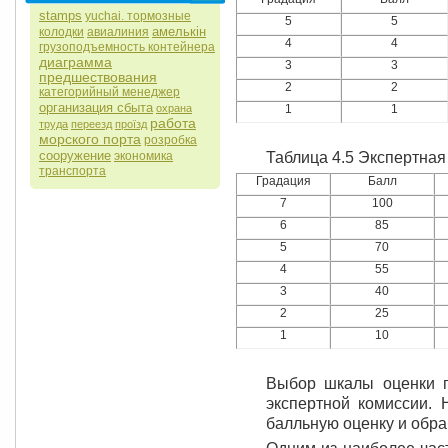
stamps
yuchai. тормозные
5
5
амелькін
колодки
авиалиния
4
4
грузоподъемность контейнера
диаграмма
3
3
предшествования
2
2
категорийный менеджер
организация сбыта
охрана
1
1
работа
труда
переезд
проїзд
морского порта
розробка
сооружение
экономика
Таблица 4.5 Экспертная
транспорта
Градация
Балл
7
100
6
85
5
70
4
55
3
40
2
25
1
10
Выбор шкалы оценки п
экспертной комиссии. 
балльную оценку и обр