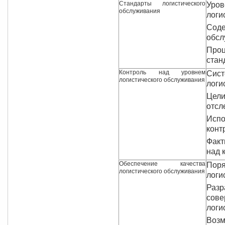
Стандарты логистического
Уро
обслуживания
логи
Сод
обсл
Проц
стан
Контроль над уровнем
Сис
логистического обслуживания
логи
Цели
отсл
Исп
конт
Факт
над 
Обеспечение качества
Пор
логистического обслуживания
логи
Раз
со
логи
Воз