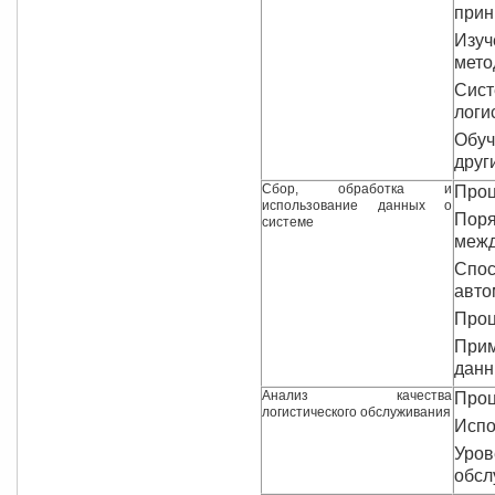
прин
Изуч
мето
Сис
логи
Обуч
друг
Сбор, обработка и
Проц
использование данных о
Поря
системе
межд
Спо
авто
Проц
При
дан
Анализ качества
Проц
логистического обслуживания
Испо
Уров
обсл