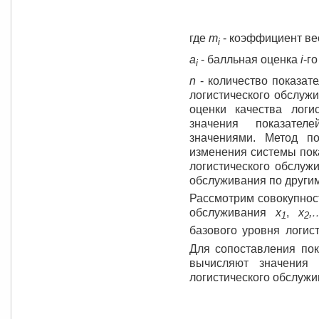
где
m
- коэффициент в
i
a
- балльная оценка
i
-г
i
n
- количество показат
логистического обслуж
оценки качества логи
значения показател
значениями. Метод по
изменения системы пок
логистического обслуж
обслуживания по други
Рассмотрим совокупност
обслуживания
x
,
x
,
1
2
базового уровня логис
Для сопоставления по
вычисляют значения 
логистического обслуж