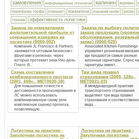
замовлення
калинин
корякин
информационные технологии
показатели
перегрузка торфа
планшет
риски
порожний пробег
эффективность логистики
тоннаж
Задача по определению
Задача по выбору полити
дополнительной прибыли от
заказа продукции (уровен
сокращения издержек на
обслуживания, резервны
логистику (0060-002)
запас) (0060-025)
Компания JL Francisco & Partners
Associated Kitchen Furnishings
занимается оптовым бизнесом с
управляет розничным магазин
фруктами в регионах, через
где продаются самые разные
которые протекает река Рио-дель-
кухонные гарнитуры. Спрос н
Плато. В...
гарнитуры имеет...
Схема составления
Три вида правил
комбинированного прогноза
страхования (2005, 128с.,
(2001, 608с., MET0030-28)
MET0021-03)
Для повышения точности и
В международной практике
достоверности прогнозирования в
транспортного страхования
ЛС можно использовать
выделяют три вида правил
комбинированную схему (или
страхования и соответственно
комплексную оценку) прогноза,
вида...
позволяющую...
Логистика на практике -
Логистика на практике -
Закупочная логистика на
Закупочная логистика