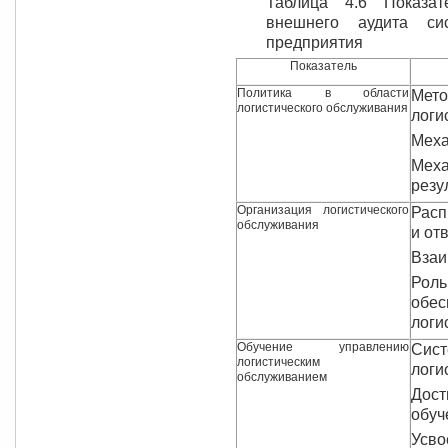
Таблица 4.6 Показат
внешнего аудита сис
предприятия
Показатель
Политика в области
Мет
логистического обслуживания
логи
Меха
Мех
резу
Организация логистического
Расп
обслуживания
и от
Взаи
Рол
обе
логи
Обучение управлению
Сист
логистическим
логи
обслуживанием
Дос
обуч
Усв