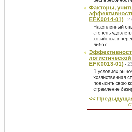
бесперебойност
Факторы, учит
эффективности 
EFK0014-01)
-
27
Накопленный опыт
степень удовлет
хозяйства в пере
либо с…
Эффективност
логистической 
EFK0013-01)
-
23
В условиях рыно
хозяйственная ст
повысить свою к
стремление бази
<< Предыдущая
с