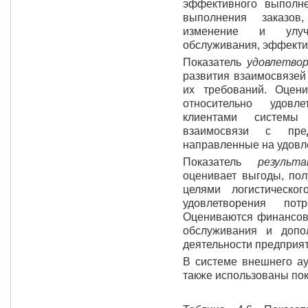
эффективного выполне
выполнения заказов
изменение и улучш
обслуживания, эффекти
Показатель
удовлетво
развития взаимосвязей
их требований. Оцен
относительно удовле
клиентами системы 
взаимосвязи с пред
направленные на удовл
Показатель
результ
оценивает выгоды, по
целями логистическо
удовлетворения пот
Оцениваются финансовы
обслуживания и допол
деятельности предприят
В системе внешнего ау
также использованы пока