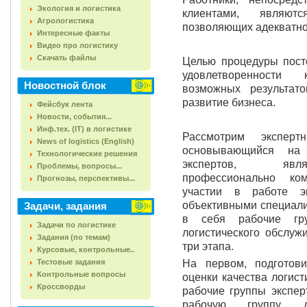
Экология и логистика
клиентами, являю
Агрологистика
позволяющих адекватно
Интересные факты
Видео про логистику
Скачать файлы
Целью процедуры пост
удовлетворенности 
Новостной блок
возможных результат
развитие бизнеса.
Фейсбук лента
Новости, события...
Инф.тех. (IT) в логистике
Рассмотрим эксперт
News of logistics (English)
основывающийся на
Технологические решения
экспертов, явля
Проблемы, вопросы...
профессионально ко
Прогнозы, перспективы...
участии в работе э
объективными специали
Задачи, задания
в себя рабочие гру
Задачи по логистике
логистического обслуж
Задания (по темам)
три этапа.
Курсовые, контрольные..
Тестовые задания
На первом, подготов
Контрольные вопросы
оценки качества логис
Кроссворды
рабочие группы экспер
рабочую группу, д