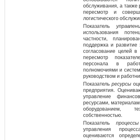
обслуживания, а также 
пересмотр и соверш
логистического обслужи
Показатель
управле
использования потен
частности, планиров
поддержка и развитие 
согласование целей в 
пересмотр показате
персонала в рабо
полномочиями и систем
руководством и работни
Показатель
ресурсы
оц
предприятия. Оцениваю
управление финансо
ресурсами, материалам
оборудованием, т
собственностью.
Показатель
процесс
управления процесс
оцениваются опреде