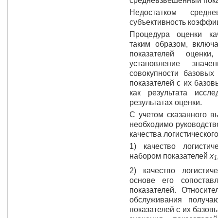
средневзвешенный пока
Недостатком средне
субъективность коэффи
Процедура оценки кач
таким образом, включ
показателей оценки
установление значе
совокупности базовых 
показателей с их базо
как результата иссл
результатах оценки.
С учетом сказанного 
необходимо руководств
качества логистическог
1) качество логистич
набором показателей
x
1
2) качество логистич
основе его сопостав
показателей. Относите
обслуживания получа
показателей с их базо