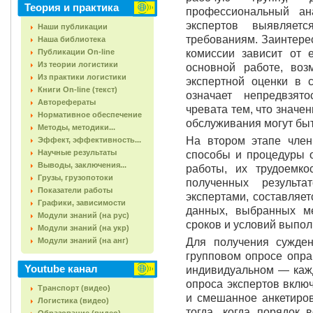
Теория и практика
профессиональный ан
экспертов выявляет
Наши публикации
требованиям. Заинтерес
Наша библиотека
Публикации On-line
комиссии зависит от е
Из теории логистики
основной работе, воз
Из практики логистики
экспертной оценки в с
Книги On-line (текст)
означает непредвзят
Авторефераты
чревата тем, что значе
Нормативное обеспечение
обслуживания могут бы
Методы, методики...
На втором этапе чле
Эффект, эффективность...
Научные результаты
способы и процедуры о
Выводы, заключения...
работы, их трудоемко
Грузы, грузопотоки
полученных результа
Показатели работы
экспертами, составляе
Графики, зависимости
данных, выбранных ме
Модули знаний (на рус)
сроков и условий выпол
Модули знаний (на укр)
Модули знаний (на анг)
Для получения сужден
групповом опросе опра
Youtube канал
индивидуальном — кажд
опроса экспертов вклю
Транспорт (видео)
и смешанное анкетиро
Логистика (видео)
тогда, когда порядок 