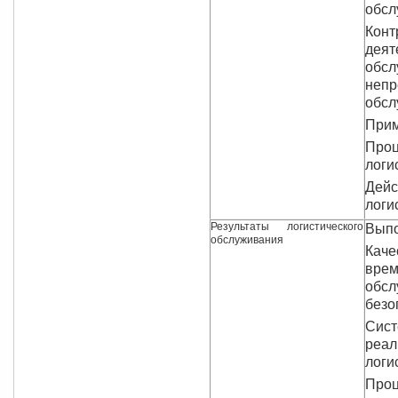
обсл
Кон
дея
обс
непр
обсл
Прим
Про
логи
Дей
логи
Результаты логистического
Выпо
обслуживания
Каче
врем
обс
безо
Сис
ре
логи
Проц