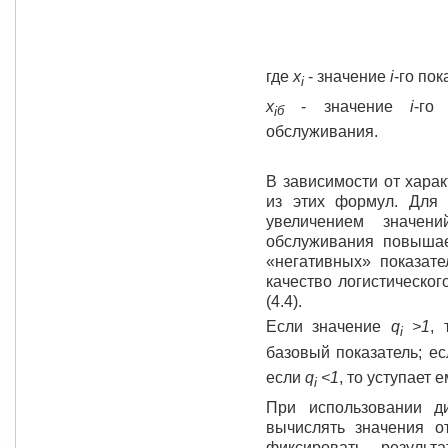
где
x
- значение
i
-го по
i
x
- значение
i
-го
б
i
обслуживания.
В зависимости от хара
из этих формул. Для 
увеличением значени
обслуживания повышает
«негативных» показате
качество логистическо
(4.4).
Если значение
q
>1
,
i
базовый показатель; е
если
q
<1
, то уступает е
i
При использовании д
вычислять значения от
фиксировать резуль