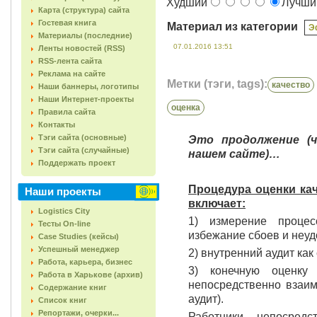
Худший
Лучш
Карта (структура) сайта
Гостевая книга
Материал из категории
Э
Материалы (последние)
07.01.2016 13:51
Ленты новостей (RSS)
RSS-лента сайта
Реклама на сайте
Метки (тэги, tags):
качество
Наши баннеры, логотипы
Наши Интернет-проекты
оценка
Правила сайта
Контакты
Тэги сайта (основные)
Это продолжение (ч
Тэги сайта (случайные)
нашем сайте)…
Поддержать проект
Процедура оценки ка
Наши проекты
включает:
Logistics City
1) измерение процес
Тесты On-line
избежание сбоев и неуд
Case Studies (кейсы)
Успешный менеджер
2) внутренний аудит ка
Работа, карьера, бизнес
3) конечную оценку 
Работа в Харькове (архив)
непосредственно взаи
Содержание книг
аудит).
Список книг
Репортажи, очерки...
Работники, непосред