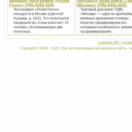
примере типографии «Picket
Торгового дома книги (ТД
Fence» (PRL0392-004)
«Москва» (PRL0392-003)
Типография «Picket Fence»
Торговый дом книги (ТДК)
находится в Москве (Цветной
«Москва» — один из крупней
бульвар, д. 24/2). Это небольшое
книжных магазинов столицы.
предприятие, в нем работает 15
Коротко сформулируем его
человек, обслуживающих две
основные особенности, влия
печатные...
на формирование...
Logistics-GR - теор
Copyright © 2009 - 2025. При использовании материалов сайта - ги