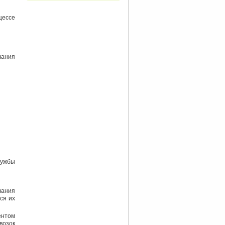
цессе
вания
лужбы
вания
ся их
нтом
возок