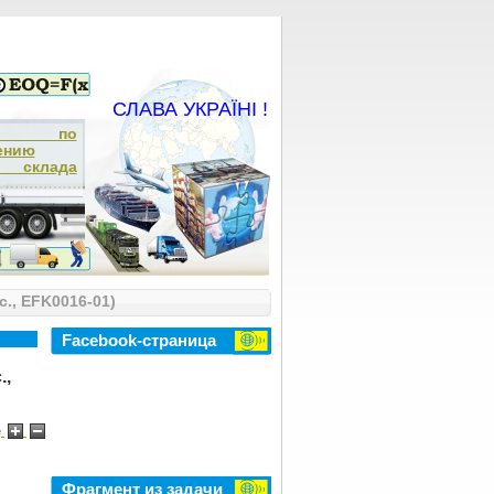
СЛАВА УКРАЇНІ !
ча по
ению
а склада
., EFK0016-01)
Facebook-страница
.,
e
Фрагмент из задачи