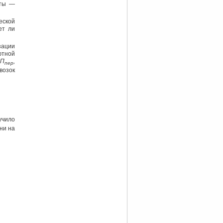
оты —
ской
ет ли
зации
ютной
 П
,
пер
возок
учило
ни на