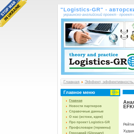
"Logistics-GR" - авторс
украинско-английский проект - проек
Главная
Эффект, эффективность.
Главное меню
Главная
Анал
Новости партнеров
EFK0
Справочные данные
О нас (истоки, идеи)
Про проект Logistics-GR
Рейти
Профсловари (термины)
Худш
Глоссарий (Glossary)