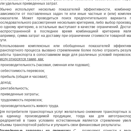
или удельных приведенных затрат.
Обычно используют несколько показателей эффективности, комбини
зависимости от поставленных задач те или иные частные и (или) компле
показатели. Может проводиться поиск предпочтительного варианта 
последовательного рассмотрения нескольких критериев, либо выбор произво
по одному критерию, а остальные выступают в качестве ограничений. Доста
распространенной в последнее время комбинацией критериев явля
например, сумма затрат на доставку при ограничении стоимости товарной ма
пути.
Использование комплексных или обобщенных показателей эффектив
транспортного процесса вызвано стремлением более полно отразить резул
работы транспорта в сопоставимом виде для различных условий перевозок
числу относятся такие, как:
- производительность (часовая, сменная или годовая);
- себестоимость перевозок;
-
прибыль (общая и часовая);
- доход;
-
рентабельность;
- приведенные затраты;
- трудоемкость перевозок;
- производительность живого труда.
Для потребителя транспортных услуг желательно снижение транспортных з
на единицу производимой продукции, тогда как для автотранспо
предприятий в таких условиях естественным является стремление увел
объемы транспортной работы и улучшить свои финансовые результаты.
Приведенные затраты на перевозки
С
позволяют отнести к вел