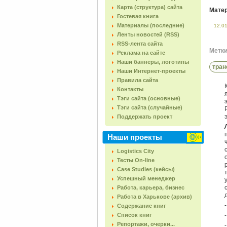
Карта (структура) сайта
Матер
Гостевая книга
Материалы (последние)
12.0
Ленты новостей (RSS)
RSS-лента сайта
Метки 
Реклама на сайте
Наши баннеры, логотипы
тран
Наши Интернет-проекты
Правила сайта
Контакты
Тэги сайта (основные)
Тэги сайта (случайные)
Поддержать проект
Наши проекты
Logistics City
Тесты On-line
Case Studies (кейсы)
Успешный менеджер
Работа, карьера, бизнес
Работа в Харькове (архив)
Содержание книг
Список книг
Репортажи, очерки...