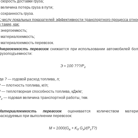
-
скорость доставки груза;
- величина потерь груза в пути;
- сохранность груза.
К числу локальных показателей эффективности транспортного процесса отно
и такие, как:
- энергоемкость;
- материалоемкость;
- материалоемкость перевозок.
Энергоемкость перевозок
снижается при использовании автомобилей бо
грузоподъемности:
Э = 100 ???/Р
г
где
?
— годовой расход топлива, л;
?
— плотность топлива, кг/л;
?
— теплотворная способность топлива, кДж/кг;
Р
—
годовая величина транспортной работы, ткм.
г
Материалоемкость перевозок
оценивается количеством матери
расходуемых при выполнении перевозок:
М = 1000(
G
+
K
G
)/(Р
Т?)
а
д
э
г