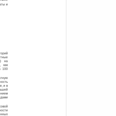
аты и
горий
нтные
л) на
, как
а 100
атную
ность
, и в
ьшей
янием
идами
совой
ости
нных