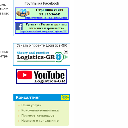
Группы на Facebook
димые
тного
таких
Узнать о проекте
Logistics-GR
льных
етры
Консалтинг
Наши услуги
Консультант-аналитика
Примеры семинаров
Немного о консалтинге