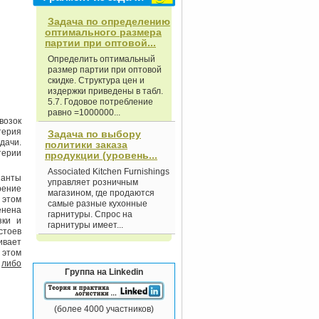
Задача по определению
оптимального размера
партии при оптовой...
Определить оптимальный
размер партии при оптовой
скидке. Структура цен и
издержки приведены в табл.
5.7. Годовое потребление
равно =1000000...
возок
терия
Задача по выбору
дачи.
политики заказа
терии
продукции (уровень...
Associated Kitchen Furnishings
ианты
управляет розничным
рение
магазином, где продаются
 этом
самые разные кухонные
енена
гарнитуры. Спрос на
зки и
гарнитуры имеет...
стоев
ивает
 этом
й
либо
Группа на Linkedin
(более 4000 участников)