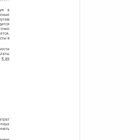
руя в
ксные
путем
дится
точно
ется,
ссы в
ности
ьтаты
.
К их
атрат
ртных
ичить
ичине