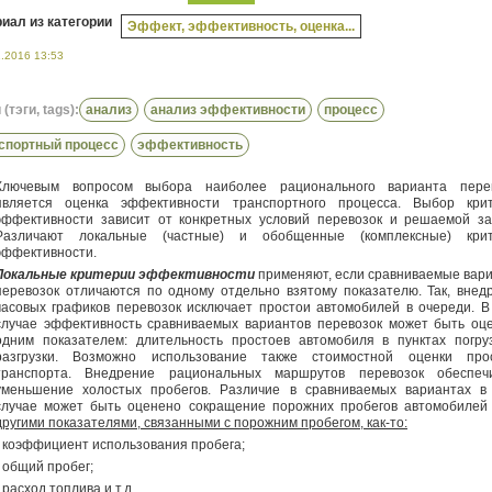
иал из категории
Эффект, эффективность, оценка...
1.2016 13:53
(тэги, tags):
анализ
анализ эффективности
процесс
спортный процесс
эффективность
Ключевым вопросом выбора наиболее рационального варианта пере
является оценка эффективности транспортного процесса. Выбор кри
эффективности зависит от конкретных условий перевозок и решаемой за
Различают локальные (частные) и обобщенные (комплексные) кри
эффективности.
Локальные критерии эффективности
применяют, если сравниваемые вар
перевозок отличаются по одному отдельно взятому показателю. Так, внед
часовых графиков перевозок исключает простои автомобилей в очереди. В
случае эффективность сравниваемых вариантов перевозок может быть оц
одним показателем: длительность простоев автомобиля в пунктах погру
разгрузки. Возможно использование также стоимостной оценки про
транспорта. Внедрение рациональных маршрутов перевозок обеспеч
уменьшение холостых пробегов. Различие в сравниваемых вариантах в
случае может быть оценено сокращение порожних пробегов автомобиле
другими показателями, связанными с порожним пробегом, как-то:
- коэффициент использования пробега;
- общий пробег;
- расход топлива и т.д.