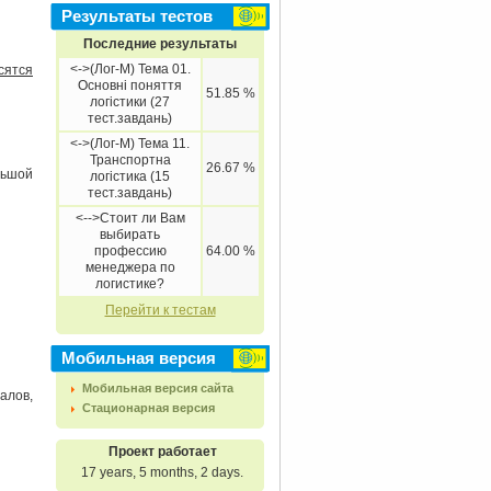
Результаты тестов
Последние результаты
<->(Лог-М) Тема 01.
сятся
Основні поняття
51.85 %
логістики (27
тест.завдань)
<->(Лог-М) Тема 11.
Транспортна
26.67 %
льшой
логістика (15
тест.завдань)
<-->Стоит ли Вам
выбирать
профессию
64.00 %
менеджера по
логистике?
Перейти к тестам
Мобильная версия
Мобильная версия сайта
алов,
Стационарная версия
Проект работает
17 years, 5 months, 2 days.