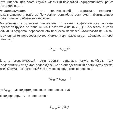
потенциалов. Для этого служит удельный показатель эффективности раб
рентабельность.
Рентабельность
— это обобщающий показатель экономиче
результативности работы. По уровню рентабельности судят, функциониру
предприятие прибыльно и насколько.
Рентабельность грузовых перевозок отражает эффективность органи
перевозок грузов по
отношению к затратам на них (
С
). Носителем абсол
величины эффекта перевозочного процесса является
балансовая прибыль
вырученная от перевозок грузов. Формула для расчета рентабельности пере
имеет вид
R
= П
/C
пер
пер
R
с экономической точки зрения означает, какую прибыль пол
пер
предприятие или другое подразделение за определенный промежуток време
каждый рубль, затраченный для осуществления этих перевозок.
П
=
D
-
C
пер
пер
где
D
— доход предприятия от перевозок, руб.
пер
Доход предприятия от перевозок:
n
D
= ?
d
Q
пер
i
i
i