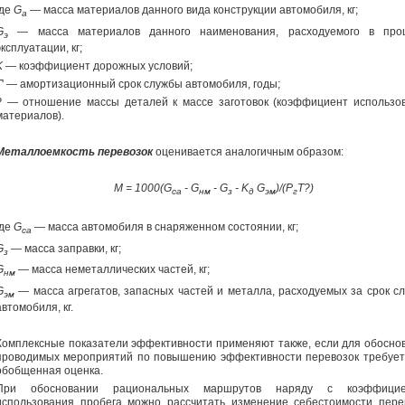
где
G
— масса материалов данного вида конструкции автомобиля, кг;
a
G
— масса материалов данного наименования, расходуемого в про
э
эксплуатации, кг;
K
— коэффициент дорожных условий;
Т
' — амортизационный срок службы автомобиля, годы;
?
— отношение массы деталей к массе заготовок (коэффициент использо
материалов).
Металлоемкость перевозок
оценивается аналогичным образом:
М = 1000(
G
-
G
-
G
-
K
G
)/(Р
Т?)
са
нм
з
д
эм
г
где
G
— масса автомобиля в снаряженном состоянии, кг;
ca
G
— масса заправки, кг;
з
G
— масса неметаллических частей, кг;
нм
G
— масса агрегатов, запасных частей и металла, расходуемых за срок с
эм
автомобиля, кг.
Комплексные показатели эффективности применяют также, если для обосно
проводимых мероприятий по повышению эффективности перевозок требует
обобщенная оценка.
При обосновании рациональных маршрутов наряду с коэффицие
использования пробега можно рассчитать изменение себестоимости пере