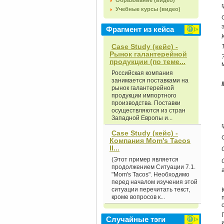
Образование (видео)
Учебные курсы (видео)
Фрагмент из кейса
Case Study (кейс) -
Рынок галантерейной
продукции (по теме...
Российская компания
занимается поставками на
рынок галантерейной
продукции импортного
производства. Поставки
осуществляются из стран
Западной Европы и...
Case Study (кейс) -
Компания Mom's Tacos
II...
(Этот пример является
продолжением Ситуации 7.1.
"Mom's Tacos". Необходимо
перед началом изучения этой
ситуации перечитать текст,
кроме вопросов к...
Случайные тэги