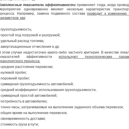
Комплексные показатели эффективности
применяют тогда, когда прово
мероприятия одновременно меняют несколько характеристик транспор
процесса. Например, замена подвижного состава
приводит к изменению 
параметров, как
:
- грузоподъемность;
- простой под погрузкой и разгрузкой;
- удельный расход топлива;
- амортизационные отчисления и др.
В этом случае недостаточно какого-либо частного критерия. В качестве лока
показателей эффективности
используют технологические парам
транспортного процесса:
- среднее расстояние перевозки;
- нулевой пробег;
-
порожний пробег;
- суммарная грузоподъемность автомобилей;
- средний коэффициент использования грузоподъемности;
- суммарный простой автомобилей;
- потребность в автомобилях;
- тонно-часы, затрачиваемые на выполнение заданного объема перевозок;
- общее время на выполнение перевозок;
- своевременность доставки;
-
стоимость груза в пути;