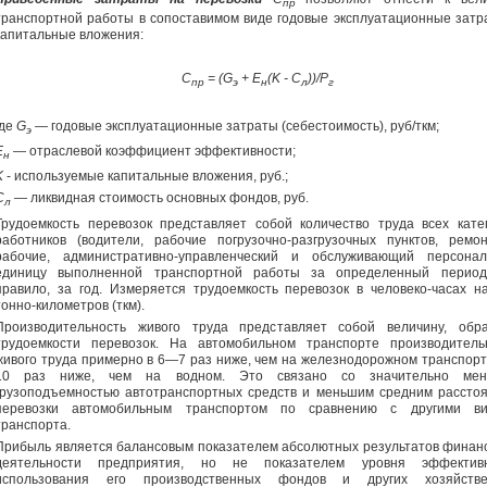
пр
транспортной работы в сопоставимом виде годовые эксплуатационные затр
капитальные вложения:
С
= (
G
+ Е
(
K
- С
))/Р
пр
э
н
л
г
где
G
—
годовые эксплуатационные затраты (себестоимость), руб/ткм;
э
Е
— отраслевой коэффициент эффективности;
н
K
- используемые капитальные вложения, руб.;
С
— ликвидная стоимость основных фондов, руб.
л
Трудоемкость перевозок представляет собой количество труда всех кате
работников (водители, рабочие погрузочно-разгрузочных пунктов, ремо
рабочие, административно-управленческий и обслуживающий персона
единицу выполненной транспортной работы за определенный период
правило, за год. Измеряется трудоемкость перевозок в человеко-часах н
тонно-километров (ткм).
Производительность живого труда представляет собой величину, обр
трудоемкости перевозок. На автомобильном транспорте производитель
живого труда примерно в 6—7 раз ниже, чем на железнодорожном транспорте
10 раз ниже, чем на водном. Это связано со значительно мен
грузоподъемностью автотранспортных средств и меньшим средним рассто
перевозки автомобильным транспортом по сравнению с другими в
транспорта.
Прибыль является балансовым показателем абсолютных результатов финан
деятельности предприятия, но не показателем уровня эффективн
использования его производственных фондов и других хозяйстве