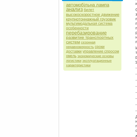
автомобільна лампа
анализ
билет
высокоскоростное движение
крупнотоннажный грузовик
мультимодальная система
особенности
перебазирование
развитие транспортных
систем
сезонная
сроки
неравномерность
доставки
управление спросом
хмель
экономические основы
логистики
эксплуатационные
характеристики