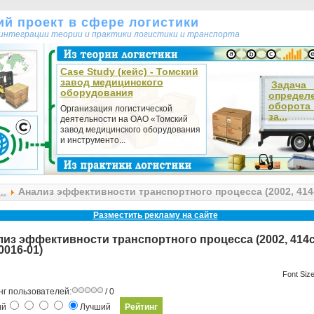
кий проект в сфере логистики
т интеграции теории и практики логистики и транспорта
Case Study (кейс) - Томский
завод медицинского
Зада
оборудования
определ
оборот
Организация логистической
за...
деятельности на ОАО «Томский
завод медицинского оборудования
и инструменто...
..
Анализ эффективности транспортного процесса (2002, 414c
Разместить рекламу на сайте
из эффективности транспортного процесса (2002, 414c
016-01)
Font Siz
нг пользователей:
/ 0
ий
Лучший