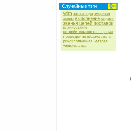
Случайные тэги
wim
автострада
американ
выполнение
аспект
завдання
звенья цепей поставок
планирование
потребительская кооперация
проведение
продажа
ракета
солнечная батарея
ринок
уровень шума