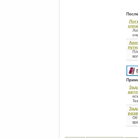
После
Лог
спл
Ло
оче
Аре
путе
Пла
воп
Приме
Зад
авто
исх
Тех
Зад
разв
Об
вре