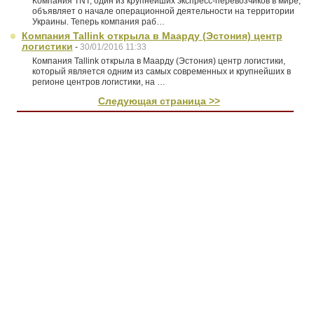
Компания TNT, один из крупнейших экспресс-перевозчиков в мире,
объявляет о начале операционной деятельности на территории
Украины. Теперь компания раб…
Компания Tallink открыла в Маарду (Эстония) центр
логистики
-
30/01/2016 11:33
Компания Tallink открыла в Маарду (Эстония) центр логистики,
который является одним из самых современных и крупнейших в
регионе центров логистики, на …
Следующая страница >>