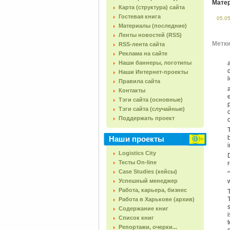
Матер
Карта (структура) сайта
Гостевая книга
05.0
Материалы (последние)
Ленты новостей (RSS)
Метки 
RSS-лента сайта
Реклама на сайте
Наши баннеры, логотипы
Наши Интернет-проекты
l
Правила сайта
Контакты
Тэги сайта (основные)
Тэги сайта (случайные)
Поддержать проект
Наши проекты
i
Logistics City
Тесты On-line
Case Studies (кейсы)
Успешный менеджер
Работа, карьера, бизнес
Работа в Харькове (архив)
Содержание книг
Список книг
Репортажи, очерки...