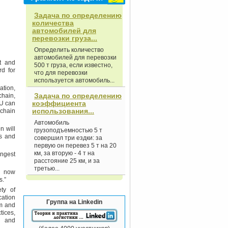
Задача по определению
количества
автомобилей для
перевозки груза...
Определить количество
автомобилей для перевозки
rt and
500 т груза, если известно,
rd for
что для перевозки
используется автомобиль...
ation,
Задача по определению
chain,
коэффициента
AU can
использования...
 chain
Автомобиль
n will
грузоподъемностью 5 т
rs and
совершил три ездки: за
первую он перевез 5 т на 20
км, за вторую - 4 т на
ongest
расстояние 25 км, и за
третью...
nd now
s.”
ty of
cation
Группа на Linkedin
am and
tices,
n and