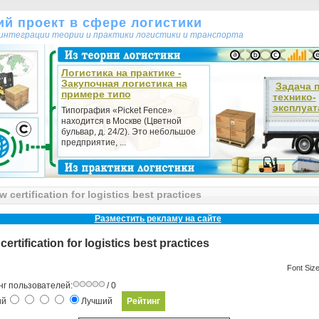
кий проект в сфере логистики
т интеграции теории и практики логистики и транспорта
Логистика на практике -
Закупочная логистика на
Задача 
примере типо
технико-
эксплуат
Типография «Picket Fence»
находится в Москве (Цветной
бульвар, д. 24/2). Это небольшое
предприятие, ...
 certification for logistics best practices
Разместить рекламу на сайте
ertification for logistics best practices
Font Siz
нг пользователей:
/ 0
ий
Лучший