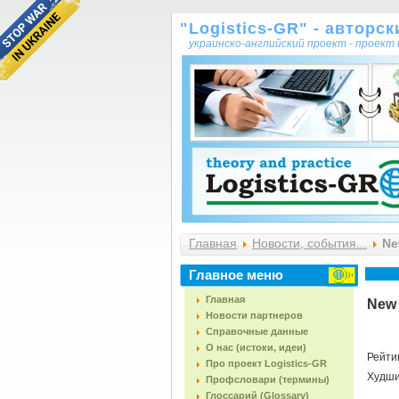
"Logistics-GR" - авторс
украинско-английский проект - проек
Главная
Новости, события...
New
Главное меню
Главная
New c
Новости партнеров
Справочные данные
О нас (истоки, идеи)
Рейти
Про проект Logistics-GR
Худш
Профсловари (термины)
Глоссарий (Glossary)