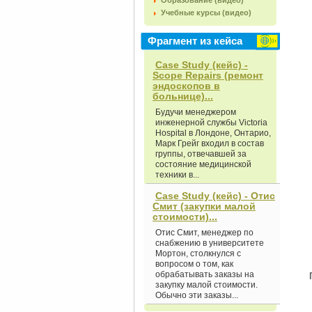
Образование (видео)
Учебные курсы (видео)
Фрагмент из кейса
Case Study (кейс) -
Scope Repairs (ремонт
эндоскопов в
больнице)...
Будучи менеджером
инженерной службы Victoria
Hospital в Лондоне, Онтарио,
Марк Грейг входил в состав
группы, отвечавшей за
состояние медицинской
техники в...
Case Study (кейс) - Отис
Смит (закупки малой
стоимости)...
Отис Смит, менеджер по
снабжению в университете
Мортон, столкнулся с
вопросом о том, как
обрабатывать заказы на
закупку малой стоимости.
Обычно эти заказы...