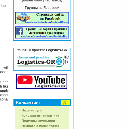
(более 4000 участников)
depth
Группы на Facebook
Узнать о проекте
Logistics-GR
– will
-based
s and
h like
Supply
ional
sional
Консалтинг
Наши услуги
Консультант-аналитика
Примеры семинаров
Немного о консалтинге