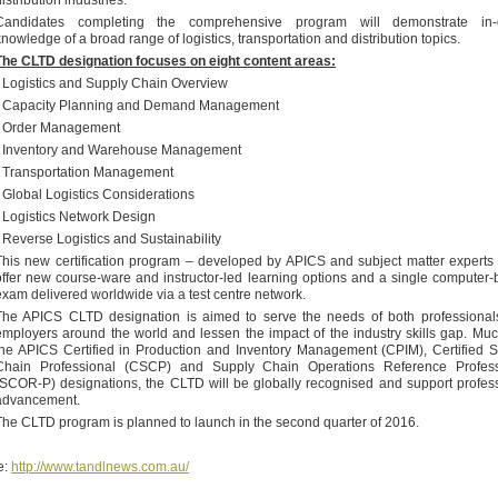
istribution industries.
Candidates completing the comprehensive program will demonstrate in-
knowledge of a broad range of logistics, transportation and distribution topics.
The CLTD designation focuses on eight content areas:
- Logistics and Supply Chain Overview
- Capacity Planning and Demand Management
- Order Management
- Inventory and Warehouse Management
- Transportation Management
- Global Logistics Considerations
- Logistics Network Design
- Reverse Logistics and Sustainability
This new certification program – developed by APICS and subject matter experts 
offer new course-ware and instructor-led learning options and a single computer
exam delivered worldwide via a test centre network.
The APICS CLTD designation is aimed to serve the needs of both professional
employers around the world and lessen the impact of the industry skills gap. Muc
the APICS Certified in Production and Inventory Management (CPIM), Certified 
Chain Professional (CSCP) and Supply Chain Operations Reference Profess
(SCOR-P) designations, the CLTD will be globally recognised and support profes
advancement.
The CLTD program is planned to launch in the second quarter of 2016.
e:
http://www.tandlnews.com.au/