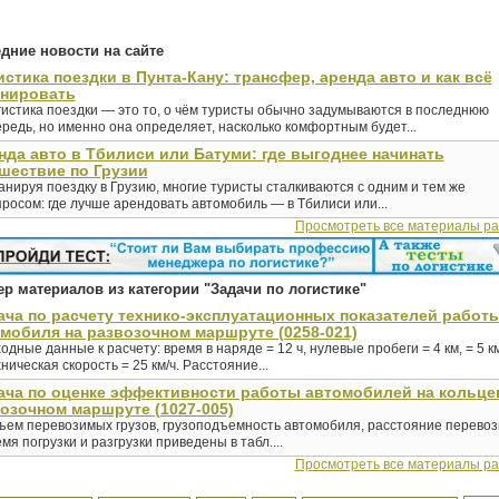
дние новости на сайте
истика поездки в Пунта-Кану: трансфер, аренда авто и как всё
анировать
гистика поездки — это то, о чём туристы обычно задумываются в последнюю
редь, но именно она определяет, насколько комфортным будет...
нда авто в Тбилиси или Батуми: где выгоднее начинать
шествие по Грузии
нируя поездку в Грузию, многие туристы сталкиваются с одним и тем же
росом: где лучше арендовать автомобиль — в Тбилиси или...
Просмотреть все материалы р
р материалов из категории "Задачи по логистике"
ача по расчету технико-эксплуатационных показателей работ
мобиля на развозочном маршруте (0258-021)
одные данные к расчету: время в наряде = 12 ч, нулевые пробеги = 4 км, = 5 км
ническая скорость = 25 км/ч. Расстояние...
ача по оценке эффективности работы автомобилей на кольц
озочном маршруте (1027-005)
ъем перевозимых грузов, грузоподъемность автомобиля, расстояние перевоз
мя погрузки и разгрузки приведены в табл....
Просмотреть все материалы р