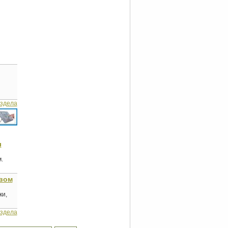
аздела
ы
.
евом
ки,
аздела