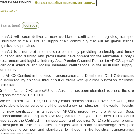
иал из категории
Новости, события, комментарии...
5.2016 15:57
(тэги, tags):
logistics
apicsAU will soon deliver a new worldwide certification in logistics, transpo
distribution to the Australian supply chain community that will set global standa
ogistics best practices.
apicsAU is a non-profit membership community providing leadership and innov
education and training and professional development for the Australian supply 
procurement and logistics industry. As a Premier Channel Partner for APICS, apics
offer cost effective and locally delivered certifications to the Australian supply
community.
The APICS Certified in Logistics, Transportation and Distribution (CLTD) designatio
be delivered by apicsAU throughout
Australia
with qualified Australian facilitato
nstructors.
Dr Pieter Nagel, CEO, apicsAU, said
Australia
has been identified as one of the str
regions for the APICS CLTD.
“We’ve trained over 100,000 supply chain professionals all over the world, a
we‘re able to better serve one of the fastest growing industries in the world – logistic
The new certification is a result of APICS‘s merger with the American Socie
Transportation and Logistics (AST&L) earlier this year. The new CLTD certifi
supersedes the Certified in Transportation and Logistics (CTL) certification progr
is designed to provide logistics managers with a body of knowledge, best prac
technology know-how and standards for those in the logistics, transportatio