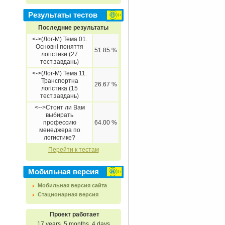
Результаты тестов
Последние результаты
<->(Лог-М) Тема 01.
Основні поняття
51.85 %
логістики (27
тест.завдань)
<->(Лог-М) Тема 11.
Транспортна
26.67 %
логістика (15
тест.завдань)
<-->Стоит ли Вам
выбирать
профессию
64.00 %
менеджера по
логистике?
Перейти к тестам
Мобильная версия
Мобильная версия сайта
Стационарная версия
Проект работает
17 years, 5 months, 4 days.