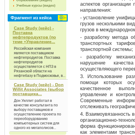
Образование (видео)
аспектов организации 
Учебные курсы (видео)
направления:
Фрагмент из кейса
- установление унифиц
грузов несколькими вид
Case Study (кейс) -
грузов в международном
Поставка
нефтепродуктов (по
- разработку метода о
теме «Управление...
транспортных тариф
Российская компания
транспортной системы;
является поставщиком
- разработку механи
нефтепродуктов. Поставка
нефтепродуктов
нарушение качеств
осуществляется с НПЗ в
осуществляющего перев
Рязанской области на
нефтебазу в Подмосковье, в...
3. Использование ра
помощи которых осу
Case Study (кейс) - Don
качественное выпол
Willit Associates (выбор
поставщика...
управление и контрол
Современные информ
Дон Уиллит работал в
качестве консультанта по
отслеживать географиче
выбору поставщиков и
4. Взаимоувязанность 
осуществлению проекта по
переоборудованию
организационно-техно
компьютерных систем для
форма функционировани
одного из мегаполисов...
как элементами трансп