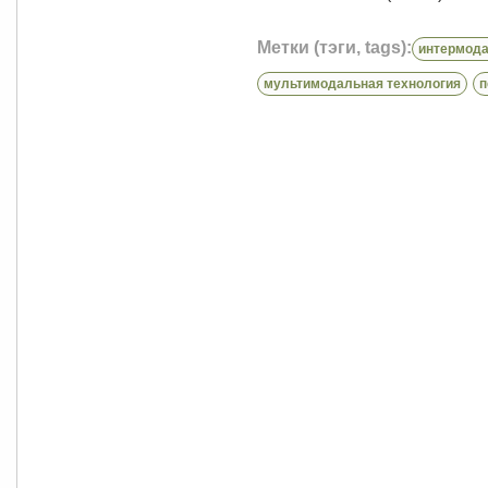
Метки (тэги, tags):
интермода
мультимодальная технология
п