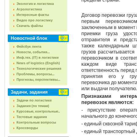
Экология и логистика
Агрологистика
Договор перевозки груз
Интересные факты
Видео про логистику
первым перевозчиком
Скачать файлы
заключенным в момент п
приемки груза удост
Новостной блок
отправителя и предст
также календарным ш
Фейсбук лента
грузов рассчитывается
Новости, события...
перевозчиком в соотве
Инф.тех. (IT) в логистике
News of logistics (English)
каждом виде транс
Технологические решения
ответственность перед 
Проблемы, вопросы...
принятия его у гру
Прогнозы, перспективы...
перевозчика до момент
или выдачи получателю
Задачи, задания
Признаками интер
Задачи по логистике
перевозок являются:
Задания (по темам)
- присутствие опера
Курсовые, контрольные..
начального до конечног
Тестовые задания
Контрольные вопросы
- единый сквозной тариф
Кроссворды
- единый транспортный 