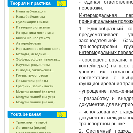
- единая ответственн
Теория и практика
перевозки.
Наши публикации
Интермодальная пе
Наша библиотека
принципиальные полож
Публикации On-line
Из теории логистики
1. Единообразный ко
Из практики логистики
предусматривает 
Книги On-line (текст)
законодательной ба
Авторефераты
транспортировки гр
Нормативное обеспечение
интермодальных перево
Методы, методики...
- совершенствование пр
Эффект, эффективность...
Научные результаты
контейнерах) на всех
Выводы, заключения...
уровня их согласов
Грузы, грузопотоки
соответствии с выб
Показатели работы
функционирования тран
Графики, зависимости
- упрощение таможенны
Модули знаний (на рус)
Модули знаний (на укр)
- разработку и внед
Модули знаний (на анг)
документов для внутриг
- использование стан
Youtube канал
документов междунаро
Транспорт (видео)
транспортном рынке.
Логистика (видео)
2. Системный подход