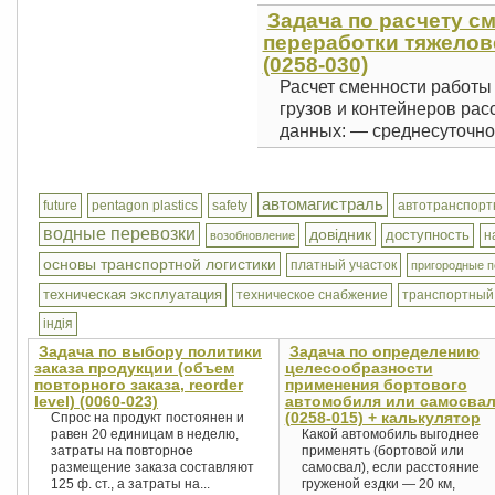
Задача по расчету с
переработки тяжелов
(0258-030)
Расчет сменности работы
грузов и контейнеров ра
данных: — среднесуточно
автомагистраль
future
pentagon plastics
safety
автотранспорт
водные перевозки
довідник
доступность
н
возобновление
основы транспортной логистики
платный участок
пригородные п
техническая эксплуатация
техническое снабжение
транспортный
індія
Задача по выбору политики
Задача по определению
заказа продукции (объем
целесообразности
повторного заказа, reorder
применения бортового
level) (0060-023)
автомобиля или самосва
(0258-015) + калькулятор
Спрос на продукт постоянен и
равен 20 единицам в неделю,
Какой автомобиль выгоднее
затраты на повторное
применять (бортовой или
размещение заказа составляют
самосвал), если расстояние
125 ф. ст., а затраты на...
груженой ездки — 20 км,