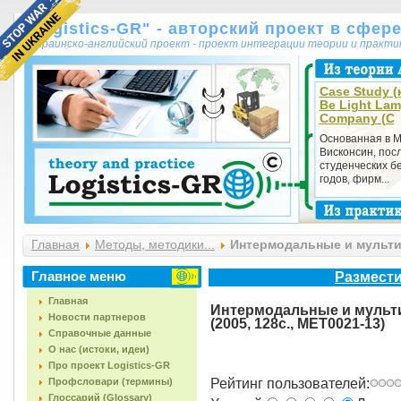
"Logistics-GR" - авторский проект в сфер
украинско-английский проект - проект интеграции теории и практ
Case Study (к
Be Light La
Company (C
Основанная в М
Висконсин, пос
студенческих б
годов, фирм...
Главная
Методы, методики...
Интермодальные и мультим
Главное меню
Размести
Главная
Интермодальные и мульт
Новости партнеров
(2005, 128с., MET0021-13)
Справочные данные
О нас (истоки, идеи)
Про проект Logistics-GR
Профсловари (термины)
Рейтинг пользователей:
Глоссарий (Glossary)