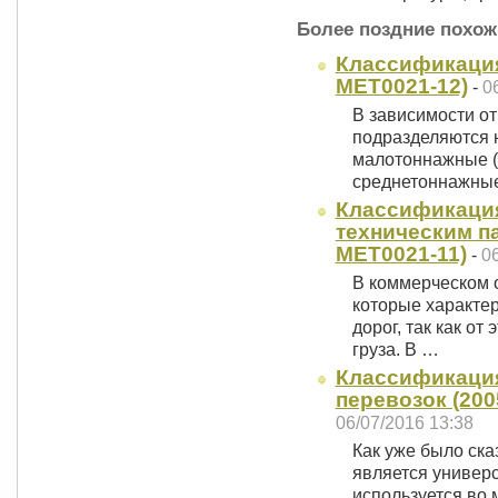
Более поздние похож
Классификация 
MET0021-12)
-
0
В зависимости о
подразделяются 
малотоннажные (м
среднетоннажны
Классификация
техническим па
MET0021-11)
-
0
В коммерческом 
которые ха­ракте
дорог, так как от
груза. В …
Классификаци
перевозок (200
06/07/2016 13:38
Как уже было ска
является универс
используется во 