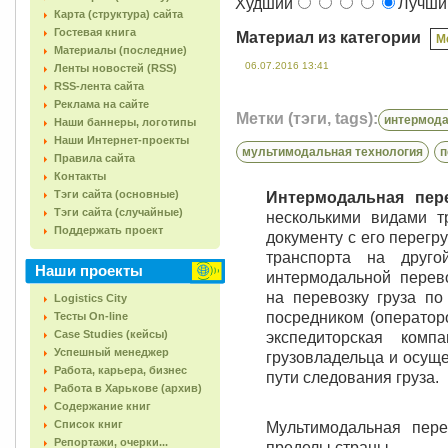
Худший
Лучш
Карта (структура) сайта
Гостевая книга
Материал из категории
М
Материалы (последние)
06.07.2016 13:41
Ленты новостей (RSS)
RSS-лента сайта
Реклама на сайте
Метки (тэги, tags):
интермода
Наши баннеры, логотипы
Наши Интернет-проекты
мультимодальная технология
п
Правила сайта
Контакты
Тэги сайта (основные)
Интермодальная пер
Тэги сайта (случайные)
несколькими видами т
Поддержать проект
документу с его перегр
транспорта на друго
Наши проекты
интермодальной перево
на перевозку груза п
Logistics City
посредником (оператор
Тесты On-line
Case Studies (кейсы)
экспедиторская комп
Успешный менеджер
грузовладельца и осущ
Работа, карьера, бизнес
пути следования груза.
Работа в Харькове (архив)
Содержание книг
Список книг
Мультимодальная пере
Репортажи, очерки...
пределы страны.