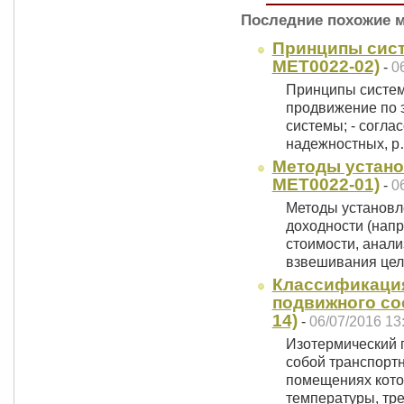
Последние похожие 
Принципы систе
MET0022-02)
-
0
Принципы систем
продвижение по 
системы; - согл
надежностных, 
Методы установ
MET0022-01)
-
0
Методы установл
доходности (напр
стоимости, анали
взвешивания целе
Классификация
подвижного сос
14)
-
06/07/2016 13
Изотермический 
собой транспортн
помещениях кот
температуры, т