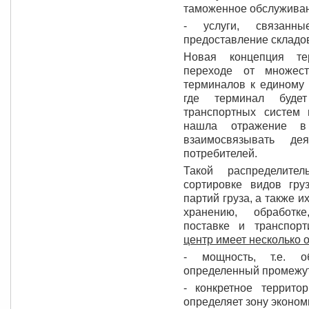
таможенное обслуживани
- услуги, связанны
предоставление складов
Новая концепция те
переходе от множест
терминалов к единому 
где терминал будет
транспортных систем
нашла отражение в 
взаимосвязывать дея
потребителей.
Такой распределите
сортировке видов гру
партий груза, а также 
хранению, обработке
поставке и транспор
центр имеет несколько 
- мощность, т.е. о
определенный промежут
- конкретное террито
определяет зону эконом