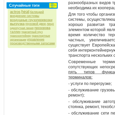
разнообразных видов т
Случайные тэги
необходима их коопера
actros
heat
беляцкий
Для того чтобы органи
внедрение системы
системы, осуществляющ
воздушные грузоперевозки
выгрузка
грузовой двор
лицо
хорошо развитая тра
прозорова
однопутная линия
элементом которой явл
таллин
транзитный груз
время количество тер
трансконтейнер
транспортные
управление
частных, увеличивае
организации
производственными запасами
существует Европейск
себя интерконтейнерну
транспорта нескольких 
Современные терм
сопутствующих непоср
пять типов функци
терминалов:
- услуги по перегрузке;
- обслуживание грузовы
ремонт);
- обслуживание автотр
стоянка, ремонт, техобс
- обслуживание сети п