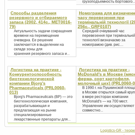
грузоподъемность бортового..
Способы разделения
Номограма для визначенн
резервного и отбираемого
часу перевезення при
запаса (2002, 414с., MET0016-
термінальній технології (2
79)
256с., GRF0107)
Актуальность задачи сокращения
Середній очікуваний час
времени на перемещение
перевезення при термінальні
очевидна. Ее решение
технології визначаємо за
заключается в выделении на
номограмою (див. рис....
складе зоны для
хранения резервного запаса и...
Логистика на практике -
Логистика на практике -
Конкурентоспособность
McDonald's в Москве (мяс
биотехнологической
ферма, сорт картофеля,
компании Bjorg's
молочный цех) (PRL0060-0
Pharmaceuticals (PRL0060-
В 1990 г. на Пушкинской площ
013)
в Москве открылся самый кру
Bjorg's Pharmaceuticals (BP) — это
в мире ресторан компании
биотехнологическая компания,
McDonald's — на 700 мест.
разрабатывающая и
Управление им осуществляют
предлагающая на рынке
совместно...
специализированные
лекарственные препараты для...
Logistics-GR - теор