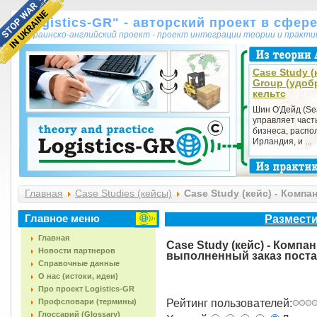
"Logistics-GR" - авторский проект в сфер
украинско-английский проект - проект интеграции теории и практ
Case Study (к
Group (удоб
кельтс
Шин О'Дейд (Se
управляет част
бизнеса, распол
Ирландия, и ...
Главная
Case Studies (кейсы)
Case Study (кейс) - Компа
(CS1087-030)
Главное меню
Размести
Главная
Case Study (кейс) - Компа
Новости партнеров
выполненный заказ поста
Справочные данные
О нас (истоки, идеи)
Про проект Logistics-GR
Профсловари (термины)
Рейтинг пользователей:
Глоссарий (Glossary)