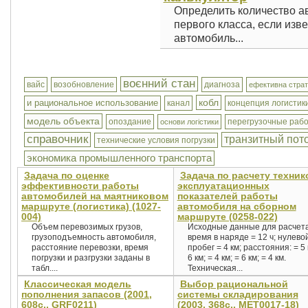
Определить количество ав
первого класса, если изве
автомобиль...
воєнний стан
вайс
возобновление
диагноза
ефективна страт
кобл
и рациональное использование
канал
концепция логистик
модель объекта
опоздание
перегрузочные раб
основи логістики
справочник
транзитный пот
технические условия погрузки
экономика промышленного транспорта
Задача по оценке
Задача по расчету техник
эффективности работы
эксплуатационных
автомобилей на маятниковом
показателей работы
маршруте (логистика) (1027-
автомобиля на сборном
004)
маршруте (0258-022)
Объем перевозимых грузов,
Исходные данные для расчета
грузоподъемность автомобиля,
время в наряде = 12 ч; нулево
расстояние перевозки, время
пробег = 4 км; расстояния: = 5 
погрузки и разгрузки заданы в
6 км; = 4 км; = 6 км; = 4 км.
табл....
Техническая...
Классическая модель
Выбор рациональной
пополнения запасов (2001,
системы складирования
608с., GRF0211)
(2003, 368с., MET0017-18)