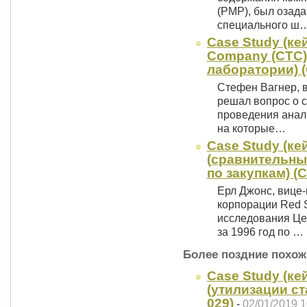
(РМР), был озада
специального ш
Case Study (кей
Company (СТС) 
лаборатории) (
Стефен Вагнер, в
решал вопрос о 
проведения анали
на которые…
Case Study (ке
(сравнительны
по закупкам) (
Ерл Джонс, вице-
корпорации Red S
исследования Цен
за 1996 год по …
Более поздние похож
Case Study (кей
(утилизации ст
029)
-
02/01/2019 1