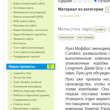
Худший
Лучш
Карта (структура) сайта
Гостевая книга
Материал из категории
C
Материалы (последние)
02.01.2019 10:22
Ленты новостей (RSS)
RSS-лента сайта
Реклама на сайте
Метки (тэги, tags):
candies
Наши баннеры, логотипы
Наши Интернет-проекты
компания
поставщик
Правила сайта
Контакты
Тэги сайта (основные)
Луиз Моффат, менеджер 
Тэги сайта (случайные)
Candies, размышляла о
Поддержать проект
выполненным компани
упаковочные коробки
Наши проекты
Longmore Джим Шоу с м
офис Луиз для обсужде
Logistics City
Тесты On-line
Луиз уже провела нес
Case Studies (кейсы)
производства, чтобы 
Успешный менеджер
этими коробками. Она
Работа, карьера, бизнес
первая поставка комп
Работа в Харькове (архив)
Уговорить отдел маркет
Содержание книг
поставщиков оказалось
Список книг
компания Imperial Pac
Репортажи, очерки...