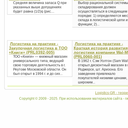
Средняя величина запаса Q при
Выбор рациональной систем
указанных выше допущениях
складирования должен
будет равна (1/2)q (рис....
осуществляться в следующем
порядке: 1) определяются ме
склада в логистической цепи и
функции; 2)...
Логистика на практике -
Логистика на практике -
Закупочная логистика в ТОО
Краткая история развития
«Книги» (PRL0392-005)
логистики компании Wal-M
(PRL0060-001)
ТОО «Книги» — книжный магазин
универсального типа, ведущий
В 1962 г. Сэм Уолтон (Sam Wal
свою торговую деятельность в г.
открыл дисконтный магазин в г
Реутове Московской области. Он
Роджерсе, шт. Аризона. Его
был открыт в 1994 г. и до сих...
заведение привлекало
покупателей низкими ценами,
широким...
Logistics-GR - теор
Copyright © 2009 - 2025. При использовании материалов сайта - ги