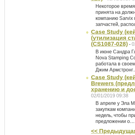
Некоторое время
принята на должн
компанию Sarvix
запчастей, расп
Case Study (ке
(утилизация с
(CS1087-028)
-
0
В июне Сандра Г
Nova Stamping Co
работала в своем
Джим Армстрон
Case Study (кей
Brewers (пред
хранению и дос
02/01/2019 09:38
В апреле у Эла 
закупкам компании
недель, чтобы п
предложении о…
<< Предыдущая