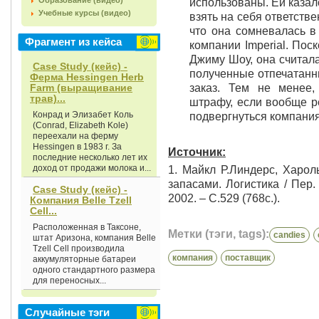
Образование (видео)
использованы. Ей казал
Учебные курсы (видео)
взять на себя ответстве
что она сомневалась в
Фрагмент из кейса
компании Imperial. По
Джиму Шоу, она считал
Case Study (кейс) -
полученные отпечатанн
Ферма Hessingen Herb
Farm (выращивание
заказ. Тем не менее,
трав)...
штрафу, если вообще р
Конрад и Элизабет Коль
подвергнуться компания
(Conrad, Elizabeth Kole)
переехали на ферму
Hessingen в 1983 г. За
Источник:
последние несколько лет их
доход от продажи молока и...
1. Майкл Р.Линдерс, Харо
запасами. Логистика / Пер.
Case Study (кейс) -
2002. – С.529 (768с.).
Компания Belle Tzell
Cell...
Расположенная в Таксоне,
Метки (тэги, tags):
candies
штат Аризона, компания Belle
Tzell Cell производила
компания
поставщик
аккумуляторные батареи
одного стандартного размера
для переносных...
Случайные тэги