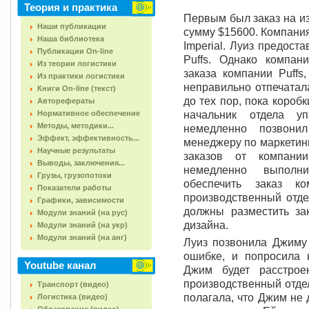
Теория и практика
Первым был заказ на из
Наши публикации
сумму $15600. Компани
Наша библиотека
Imperial. Луиз предос
Публикации On-line
Puffs. Однако компани
Из теории логистики
заказа компании Puffs
Из практики логистики
неправильно отпечатала
Книги On-line (текст)
до тех пор, пока коробк
Авторефераты
Нормативное обеспечение
начальник отдела у
Методы, методики...
немедленно позвони
Эффект, эффективность...
менеджеру по маркетинг
Научные результаты
заказов от компани
Выводы, заключения...
немедленно выполн
Грузы, грузопотоки
обеспечить заказ к
Показатели работы
производственный отде
Графики, зависимости
должны разместить зак
Модули знаний (на рус)
дизайна.
Модули знаний (на укр)
Модули знаний (на анг)
Луиз позвонила Джиму
ошибке, и попросила 
Youtube канал
Джим будет расстрое
производственный отдел
Транспорт (видео)
полагала, что Джим не 
Логистика (видео)