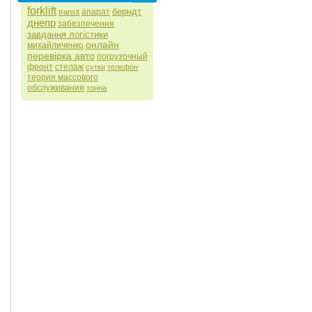
forklift
берндт
апарат
transit
днепр
забезпечення
завдання логістики
онлайн
михайличенко
перевірка авто
погрузочный
фронт
стелаж
сутки
телефон
теория массового
обслуживания
тонна