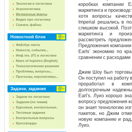
Экология и логистика
коробках компании Ea
Агрологистика
маркетинга и производс
Интересные факты
хотя вопросы качест
Видео про логистику
Imperial решались в п
Скачать файлы
слишком высокой. Поэто
маркетинга и произ
Новостной блок
рассмотреть предложен
Фейсбук лента
Предложения компании 
Новости, события...
Earls' экономию по кр
Инф.тех. (IT) в логистике
сравнении с расходами н
News of logistics (English)
Технологические решения
Проблемы, вопросы...
Джим Шоу был торговы
Прогнозы, перспективы...
Он поступил на работу в
проработал в ком
Задачи, задания
долгосрочным надежны
Earl's. Луиз хорошо з
Задачи по логистике
вопросу предложения ко
Задания (по темам)
он знает технологию из
Курсовые, контрольные..
Тестовые задания
пакетов, но Джим отме
Контрольные вопросы
новую компанию и рад,
Кроссворды
Луиз.