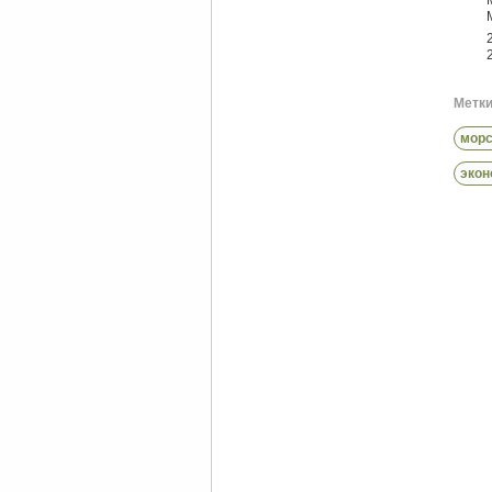
Метки 
морс
экон