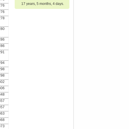
17 years, 5 months, 4 days.
276
276
278
280
286
286
291
294
298
298
302
306
348
357
357
363
368
373