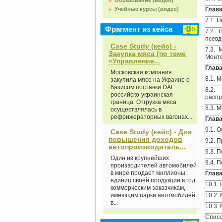
Образование (видео)
Учебные курсы (видео)
Глава
7.1. 
Фрагмент из кейса
7.2. 
псевд
Case Study (кейс) -
7.3. 
Закупка мяса (по теме
Монт
«Управление...
Глава
Московская компания
8.1. 
закупила мясо на Украине с
базисом поставки DAF
8.2.
российско-украинская
расп
граница. Отгрузка мяса
8.3. 
осуществлялась в
рефрижераторных вагонах....
Глава
9.1. 
Case Study (кейс) - Для
повышения доходов
9.2. 
автопроизводитель...
9.3. 
Один из крупнейших
9.4. 
производителей автомобилей
в мире продает миллионы
Глава
единиц своей продукции в год
10.1.
коммерческим заказчикам,
имеющим парки автомобилей
10.2.
в...
10.3.
Списо