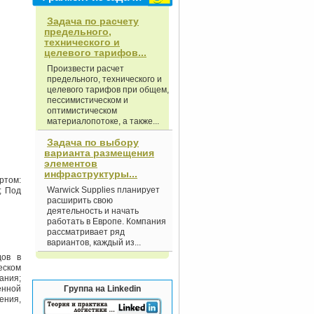
Задача по расчету
предельного,
технического и
целевого тарифов...
Произвести расчет
предельного, технического и
целевого тарифов при общем,
пессимистическом и
оптимистическом
материалопотоке, а также...
Задача по выбору
варианта размещения
элементов
инфраструктуры...
ртом:
Warwick Supplies планирует
а; Под
расширить свою
деятельность и начать
работать в Европе. Компания
рассматривает ряд
вариантов, каждый из...
дов в
еском
ания;
енной
Группа на Linkedin
ения,