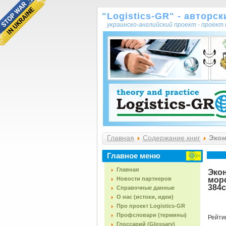
"Logistics-GR" - авторс
украинско-английский проект - проек
Главная
Содержание книг
Экон
Воевудский и др. (1988, 384с.)
Главное меню
Главная
Эко
Новости партнеров
морс
384с
Справочные данные
О нас (истоки, идеи)
Про проект Logistics-GR
Профсловари (термины)
Рейти
Глоссарий (Glossary)