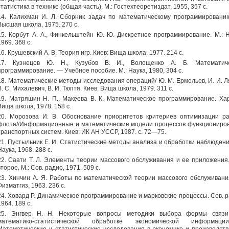
статистика в технике (общая часть). М.: Гостехтеоретиздат, 1955, 357 с.
14. Калихман И. Л. Сборник задач по математическому программированию
Высшая школа, 1975. 270 с.
15. Корбут А. А., Финкельштейн Ю. Ю. Дискретное программирование. М.: Н
1969. 368 с.
16. Крушевский А. В. Теория игр. Киев: Вища школа, 1977. 214 с.
17. Кузнецов Ю. Н., Кузубов В. И., Волощенко А. Б. Математич
программирование. — Учебное пособие. М.: Наука, 1980, 304 с.
18. Математические методы исследования операций/ Ю. М. Ермольев, И. И. Л
В. С. Михалевич, В. И. Тюптя. Киев: Вища школа, 1979. 311 с.
19. Матряшин Н. П., Макеева В. К. Математическое программирование. Хар
Вища школа, 1978. 158 с.
20. Морозова И. В. Обоснование приоритетов критериев оптимизации р
флота//Информационные и математические модели процессов функциониро
транспортных систем. Киев: ИК АН УССР, 1987. с. 72—75.
21. Пустыльник Е. И. Статистические методы анализа и обработки наблюдений
Наука, 1968. 288 с.
22. Саати Т. Л. Элементы теории массового обслуживания и ее приложения.
второе. М.: Сов. радио, 1971. 509 с.
23. Xинчин А. Я. Работы по математической теории массового обслуживания
Физматгиз, 1963. 236 с.
24. Xовард Р. Динамическое программирование и марковские процессы. Сов. р
1964. 189 с.
25. Энгвер Н. Н. Некоторые вопросы методики выбора формы связ
математико-статистической обработке экономической информаци