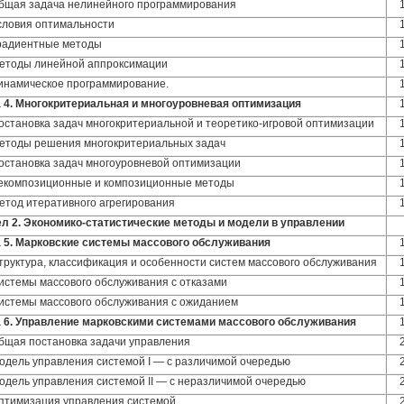
Общая задача нелинейного программирования
Условия оптимальности
Градиентные методы
Методы линейной аппроксимации
Динамическое программирование.
 4. Многокритериальная и многоуровневая оптимизация
Постановка задач многокритериальной и теоретико-игровой оптимизации
Методы решения многокритериальных задач
Постановка задач многоуровневой оптимизации
Декомпозиционные и композиционные методы
Метод итеративного агрегирования
л 2
.
Экономико-статистические методы и модели в управлении
 5. Марковские системы массового обслуживания
Структура, классификация и особенности систем массового обслуживания
Системы массового обслуживания с отказами
Системы массового обслуживания с ожиданием
 6. Управление марковскими системами массового обслуживания
Общая постановка задачи управления
Модель управления системой I — с различимой очередью
Модель управления системой II — с неразличимой очередью
Оптимизация управления системой