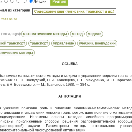
ий
Лучший
иал из категории
Содержание книг (логистика, транспорт и др.)
4.2019 06:30
(тэги, tags):
математические методы
метод
модели
кой транспорт
транспорт
управление
учебник. воевудский
омические методы
ССЫЛКА
Экономико-математические методы и модели в управлении морским транспо
Учебник / Е. Н. Воевудский, Н. А. Коневцева, Г. С. Махуренко, И. П. Тарасов
ред. Е Н. Воевудского. — М.: Транспорт, 1988. — 384 с.
АННОТАЦИЯ
В учебнике показана роль и значение экономико-математических мето
организации и управлении морским транспортом, дано понятие о математич
моделировании. Изложены основы методов линейного программиров
описаны приближенные способы решения распределительной (обобщ
транспортной) задачи. Рассмотрены методы оптимального управл
многокритериальной многоуровневой оптимизации.