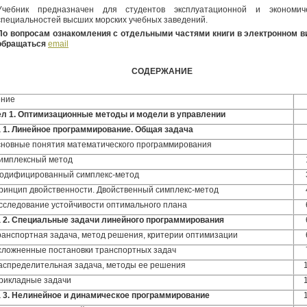
Учебник предназначен для студентов эксплуатационной и экономич
специальностей высших морских учебных заведений.
По вопросам ознакомления с отдельными частями книги в электронном в
обращаться
email
СОДЕРЖАНИЕ
ение
л 1
.
Оптимизационные методы и модели в управлении
 1. Линейное программирование. Общая задача
сновные понятия математического программирования
Симплексный метод
Модифицированный симплекс-метод
Принцип двойственности. Двойственный симплекс-метод
Исследование устойчивости оптимального плана
 2. Специальные задачи линейного программирования
Транспортная задача, метод решения, критерии оптимизации
Усложненные постановки транспортных задач
Распределительная задача, методы ее решения
Прикладные задачи
 3. Нелинейное и динамическое программирование