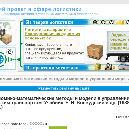
кий проект в сфере логистики
т интеграции теории и практики логистики и транспорта
Логистика на практике -
Исследования на одном из
Зада
основных ск
определ
размера
Konigshaven Suppliers — это
приведен
оптовое предприятие,
специализирующееся на продуктах
питания и поставляю...
омико-математические методы и модели в управлении морским
Разместить рекламу на сайте
номико-математические методы и модели в управлени
ким транспортом. Учебник. Е. Н. Воевудский и др. (1988
.)
Font Siz
нг пользователей:
/ 0