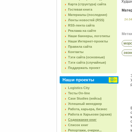
Худш
Карта (структура) сайта
Гостевая книга
Матер
Материалы (последние)
24.0
Ленты новостей (RSS)
RSS-лента сайта
Реклама на сайте
Метки 
Наши баннеры, логотипы
Наши Интернет-проекты
морс
Правила сайта
Контакты
экон
Тэги сайта (основные)
Тэги сайта (случайные)
Поддержать проект
Наши проекты
Logistics City
Тесты On-line
Case Studies (кейсы)
Успешный менеджер
Работа, карьера, бизнес
Работа в Харькове (архив)
Содержание книг
Список книг
Репортажи, очерки...