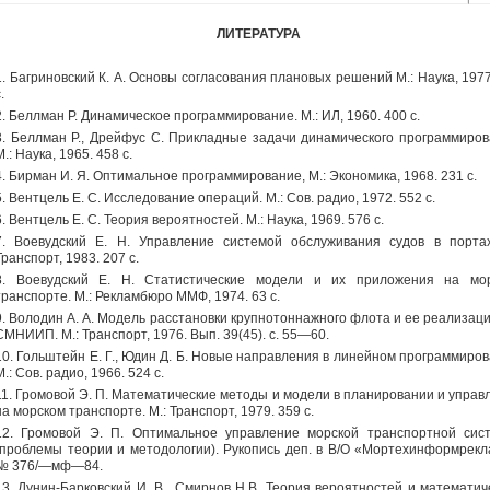
ЛИТЕРАТУРА
1. Багриновский К. А. Основы согласования плановых решений М.: Наука, 1977
.
2. Беллман Р. Динамическое программирование. М.: ИЛ, 1960. 400 с.
3. Беллман Р., Дрейфус С. Прикладные задачи динамического программиров
М.: Наука, 1965. 458 с.
4. Бирман И. Я. Оптимальное программирование, М.: Экономика, 1968. 231 с.
5. Вентцель Е. С. Исследование операций. М.: Сов. радио, 1972. 552 с.
6. Вентцель Е. С. Теория вероятностей. М.: Наука, 1969. 576 с.
7. Воевудский Е. Н. Управление системой обслуживания судов в портах
Транспорт, 1983. 207 с.
8. Воевудский Е. Н. Статистические модели и их приложения на мо
транспорте. М.: Рекламбюро ММФ, 1974. 63 с.
9. Володин А. А. Модель расстановки крупнотоннажного флота и ее реализация
СМНИИП. М.: Транспорт, 1976. Вып. 39(45). с. 55—60.
10. Гольштейн Е. Г., Юдин Д. Б. Новые направления в линейном программиров
М.: Сов. радио, 1966. 524 с.
11. Громовой Э. П. Математические методы и модели в планировании и управ
на морском транспорте. М.: Транспорт, 1979. 359 с.
12. Громовой Э. П. Оптимальное управление морской транспортной сис
(проблемы теории и методологии). Рукопись деп. в В/О «Мортехинформрекл
№ 376/—мф—84.
13. Дунин-Барковский И. В., Смирнов Н.В. Теория вероятностей и математич