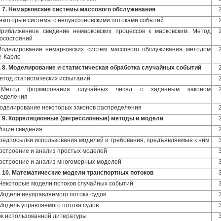
 7. Немарковские системы массового обслуживания
Некоторые системы с непуассоновскими потоками событий
Приближенное сведение немарковских процессов к марковским. Метод
осостояний
Моделирование немарковских систем массового обслуживания методом
е-Карло
 8. Моделирование и статистическая обработка случайных событий
Метод статистических испытаний
 Метод формирования случайных чисел с заданным законом
ределения
Моделирование некоторых законов распределения
 9. Корреляционные (регрессионные) методы и модели
Общие сведения
Предпосылки использования моделей и требования, предъявляемые к ним
Построение и анализ простых моделей
Построение и анализ многомерных моделей
 10. Математические модели транспортных потоков
 Некоторые модели потоков случайных событий
 Модели неуправляемого потока судов
 Модель управляемого потока судов
к использованной литературы