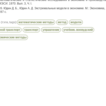
Математические и статистические исследования в экономике и производстве
МЭСИ. 1970. Вып. 3, Ч. I.
26. Юдин Д. Б., Юдин А. Д. Экстремальные модели в экономике. М.: Экономика,
287 с.
(тэги, tags):
математические методы
метод
модели
кой транспорт
транспорт
управление
учебник. воевудский
омические методы