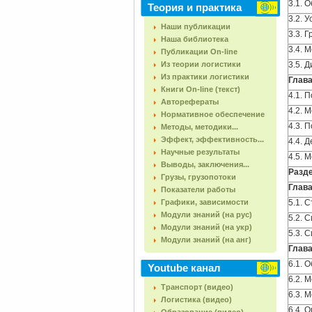
3.1. 
Теория и практика
3.2. 
Наши публикации
3.3. 
Наша библиотека
3.4. 
Публикации On-line
Из теории логистики
3.5. 
Из практики логистики
Глава
Книги On-line (текст)
4.1. 
Авторефераты
4.2. 
Нормативное обеспечение
4.3. 
Методы, методики...
Эффект, эффективность...
4.4. 
Научные результаты
4.5. 
Выводы, заключения...
Разде
Грузы, грузопотоки
Глава
Показатели работы
Графики, зависимости
5.1. 
Модули знаний (на рус)
5.2. 
Модули знаний (на укр)
5.3. 
Модули знаний (на анг)
Глава
6.1. 
Youtube канал
6.2. 
Транспорт (видео)
6.3. 
Логистика (видео)
6.4. 