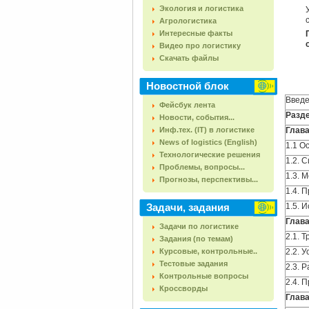
Экология и логистика
Агрологистика
Интересные факты
Видео про логистику
Скачать файлы
Новостной блок
Введ
Фейсбук лента
Разде
Новости, события...
Инф.тех. (IT) в логистике
Глава
News of logistics (English)
1.1 О
Технологические решения
1.2. 
Проблемы, вопросы...
1.3. 
Прогнозы, перспективы...
1.4. 
Задачи, задания
1.5. 
Глава
Задачи по логистике
2.1. 
Задания (по темам)
Курсовые, контрольные..
2.2. 
Тестовые задания
2.3. 
Контрольные вопросы
2.4. 
Кроссворды
Глава