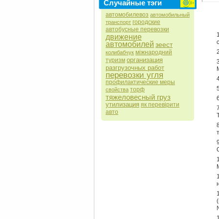
Случайные тэги
автомобилевоз
автомобильный
городские
транспорт
автобусные перевозки
движение
с
автомобилей
зеест
міжнародний
колибабчук
организация
туризм
разгрузочных работ
перевозки угля
профилактические меры
торф
свойства
тяжеловесный груз
утилизация
як перевірити
авто