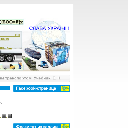
СЛАВА УКРАЇНІ !
ча по
ению
ных...
 транспортом. Учебник. Е. Н.
Facebook-страница
и
,
e
Фрагмент из задачи