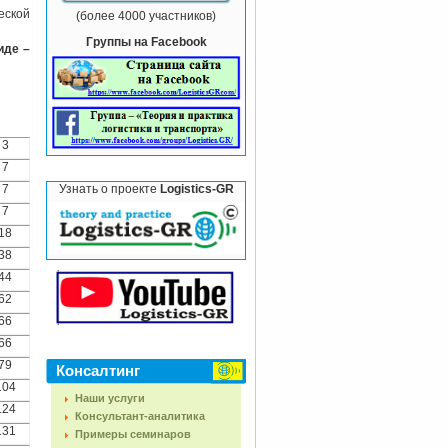
еской
(более 4000 участников)
Группы на Facebook
иде –
3
7
7
Узнать о проекте
Logistics-GR
7
18
38
44
62
66
66
79
Консалтинг
104
Наши услуги
124
Консультант-аналитика
131
Примеры семинаров