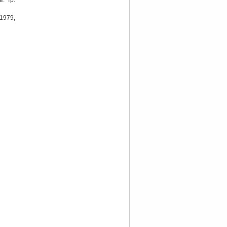
: Тр.
 1979,