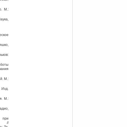
. М.:
аука,
еское
яшко,
ьков:
аботы
вания
. М.:
 Изд.
. М.:
адио,
и при
и //