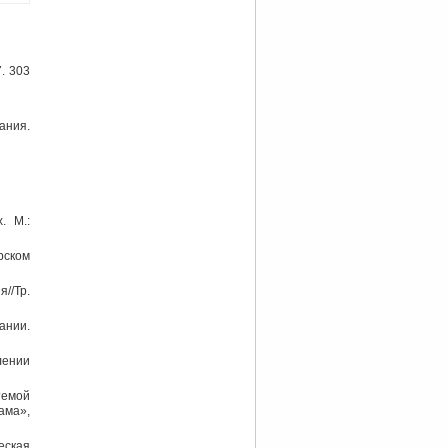
. 303
ания.
. М.:
рском
//Тр.
ании.
лении
темой
ама»,
еская