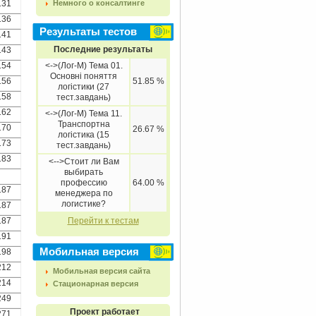
131
Немного о консалтинге
136
Результаты тестов
141
Последние результаты
143
154
<->(Лог-М) Тема 01.
Основні поняття
156
51.85 %
логістики (27
158
тест.завдань)
162
<->(Лог-М) Тема 11.
Транспортна
170
26.67 %
логістика (15
173
тест.завдань)
183
<-->Стоит ли Вам
выбирать
профессию
64.00 %
187
менеджера по
логистике?
187
187
Перейти к тестам
191
Мобильная версия
198
212
Мобильная версия сайта
214
Стационарная версия
249
Проект работает
271