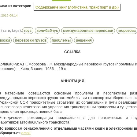
иал из категории
Содержание книг (логистика, транспорт и др.)
7.2019 09:14
(тэги, tags):
груз
колибабчук
международные перевозки
морозова
возки
перевозки грузов
проблемы
решения
ССЫЛКА
Колибабчук А.П., Морозова Т.Ф. Международные перевозки грузов (проблемы и
решения). – Киев, Знание, 1986. – 19 с.
АННОТАЦИЯ
В материале освещаются основные проблемы и перспективы разв
международных перевозок грузов автомобильным транспортом общего назна
Украинской ССР, приоритетные стратегии их организации и пути реализаци
основе совершенствования управления транспортным процессом и существе
укрепления производственной базы.
Методические рекомендации предназначены для практических и на
работников автомобильного транспорта.
По вопросам ознакомления с отдельными частями книги в электронном в
обращаться
email