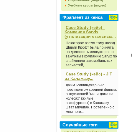
Образование (видео)
Учебные курсы (видео)
Фрагмент из кейса
Case Study (кейс) -
Компания Sarvix
(утилизации стальных...
Некоторое время тому назад
Ширли Крофт была принята
на должность менеджера по
закупкам в компанию Sarvix по
снабжению автомобильных
запчастей,...
Case Study (кейс) - JIT
из Каламазу...
Джим Бэллинджер был
президентом средней фирмы,
выпускавшей "мини-дома на
колесах" (жилые
автофургоны) в Каламазу,
штат Мичиган. Постепенно с
местного...
Случайные тэги