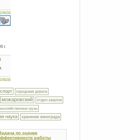
аздела
5 г.
ы
.
аздела
нспорт
городская дорога
можаровский
отдел закупок
кохозяйственные грузы
ая наука
хранение винограда
Задача по оценке
эффективности работы