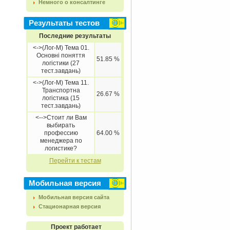
Немного о консалтинге
Результаты тестов
Последние результаты
<->(Лог-М) Тема 01.
Основні поняття
51.85 %
логістики (27
тест.завдань)
<->(Лог-М) Тема 11.
Транспортна
26.67 %
логістика (15
тест.завдань)
<-->Стоит ли Вам
выбирать
профессию
64.00 %
менеджера по
логистике?
Перейти к тестам
Мобильная версия
Мобильная версия сайта
Стационарная версия
Проект работает