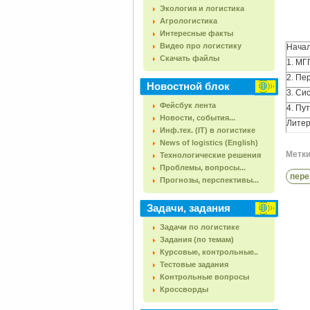
Экология и логистика
Агрологистика
Интересные факты
Видео про логистику
Нача
Скачать файлы
1. МГ
2. Пе
Новостной блок
3. Си
Фейсбук лента
4. Пу
Новости, события...
Литер
Инф.тех. (IT) в логистике
News of logistics (English)
Метки 
Технологические решения
Проблемы, вопросы...
пере
Прогнозы, перспективы...
Задачи, задания
Задачи по логистике
Задания (по темам)
Курсовые, контрольные..
Тестовые задания
Контрольные вопросы
Кроссворды