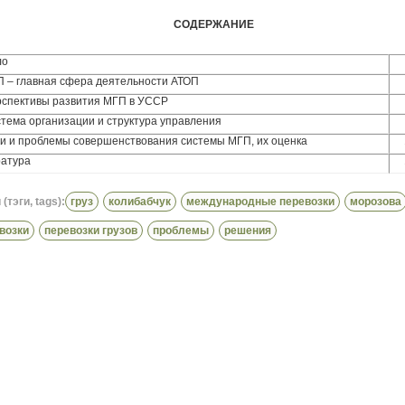
СОДЕРЖАНИЕ
ло
П – главная сфера деятельности АТОП
рспективы развития МГП в УССР
стема организации и структура управления
ти и проблемы совершенствования системы МГП, их оценка
атура
(тэги, tags):
груз
колибабчук
международные перевозки
морозова
возки
перевозки грузов
проблемы
решения