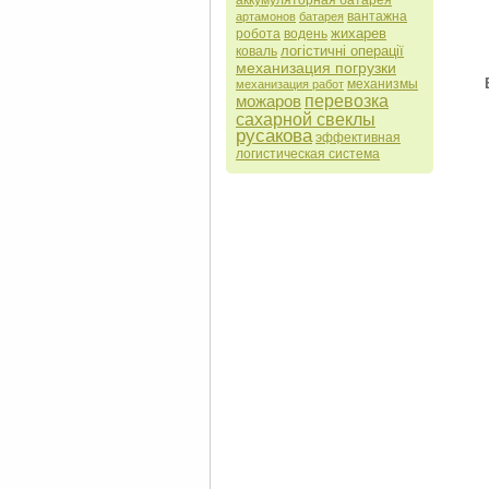
аккумуляторная батарея
вантажна
артамонов
батарея
жихарев
робота
водень
логістичні операції
коваль
механизация погрузки
механизмы
механизация работ
можаров
перевозка
сахарной свеклы
русакова
эффективная
логистическая система