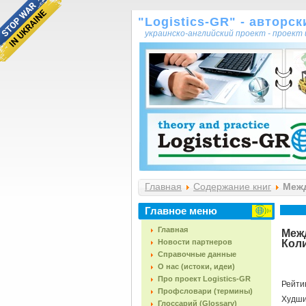
"Logistics-GR" - авторс
украинско-английский проект - проек
Главная
Содержание книг
Межд
(1986, 19с.)
Главное меню
Главная
Межд
Новости партнеров
Коли
Справочные данные
О нас (истоки, идеи)
Про проект Logistics-GR
Рейти
Профсловари (термины)
Худш
Глоссарий (Glossary)