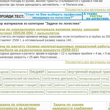
нируя поездку в Грузию, многие туристы сталкиваются с одним и тем же
росом: где лучше арендовать автомобиль — в Тбилиси или...
Просмотреть все материалы р
р материалов из категории "Задачи по логистике"
ача по определению интервала времени между заказами
истика) (0001М-006) + калькулятор
считать интервал времени между заказами, если потребность в трубах за 200
тавляет 2500 т, а оптимальный размер заказа 140...
ача по расчету технико-эксплуатационных показателей работ
мобиля на развозочном маршруте (0258-021)
одные данные к расчету: время в наряде = 12 ч, нулевые пробеги = 4 км, = 5 км
ническая скорость = 25 км/ч. Расстояние...
Просмотреть все материалы р
бюджет
внутренний водный тра
паром
бесплатно
вагонопоток
логістична діяльність
коммерческий автомобиль
международный поезд
я
припортовая станция
простой
рейтинг
рентабельный объем
сельс
транспортн
справочник железнодорожника
транспортная безопасность
адача по определению
Задача по оценке
оходности на активы
надежности снабжения