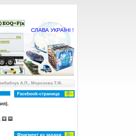
СЛАВА УКРАЇНІ !
ча по
ению
ия...
ибабчук А.П., Морозова Т.Ф.
Facebook-страница
ия).
e
Фрагмент из задачи