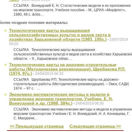
ССЫЛКА Воевудский Е. Н. Статистические модели и их приложения
на морском транспорте. Учебное пособие. - М., ЦРИА «Морфлот»,
1980, 48 с. &nbs…
Более поздние похожие материалы:
Технологические карты выращивания
сельскохозяйственных культур и видов скота в
хозяйствах Харьковской области (1983, 195с.)
-
23/07/2019
09:20
ССЫЛКА Технологические карты выращивания
сельскохозяйственных культур и видов скота в хозяйствах Харьковско
области. – Х., Харьковское облас…
Технологические карты на дорожно-строительные
работы (Методические рекомендации). Щербакова Р.П.
(1974, 97с.)
-
24/04/2019 06:33
ССЫЛКА Щербакова Р.П. Технологические карты на дорожно-
строительные работы (Методические рекомендации). – Омск, САДИ,
1974. – 97 с. …
Экономико-математические методы и модели в
управлении морским транспортом. Учебник. Е. Н.
Воевудский и др. (1988, 384с.)
-
24/04/2019 06:30
ССЫЛКА Экономико-математические методы и модели в управлени
морским транспортом: Учебник / Е. Н. Воевудский, Н. А. Коневцева, Г.
С. Махуренк…
<< Предыдущая страница
Следующая страница >>