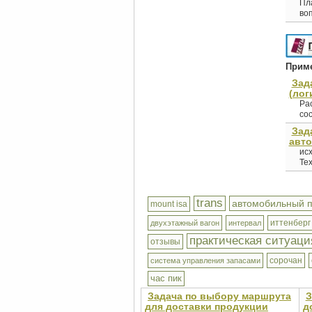
Пла
воп
Приме
Зад
(лог
Рас
сос
Зад
авто
исх
Тех
trans
автомобильный 
mount isa
иттенберг
двухэтажный вагон
интервал
практическая ситуаци
отзывы
сорочан
система управления запасами
час пик
Задача по выбору маршрута
З
для доставки продукции
д