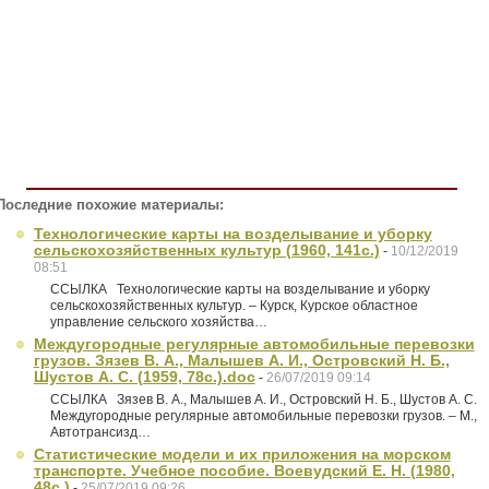
Последние похожие материалы:
Технологические карты на возделывание и уборку
сельскохозяйственных культур (1960, 141с.)
-
10/12/2019
08:51
ССЫЛКА Технологические карты на возделывание и уборку
сельскохозяйственных культур. – Курск, Курское областное
управление сельского хозяйства…
Междугородные регулярные автомобильные перевозки
грузов. Зязев В. А., Малышев А. И., Островский Н. Б.,
Шустов А. С. (1959, 78с.).doc
-
26/07/2019 09:14
ССЫЛКА Зязев В. А., Малышев А. И., Островский Н. Б., Шустов А. С.
Междугородные регулярные автомобильные перевозки грузов. – М.,
Автотрансизд…
Статистические модели и их приложения на морском
транспорте. Учебное пособие. Воевудский Е. Н. (1980,
48с.)
-
25/07/2019 09:26