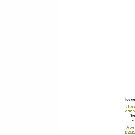
После
Лог
спл
Ло
оче
Аре
путе