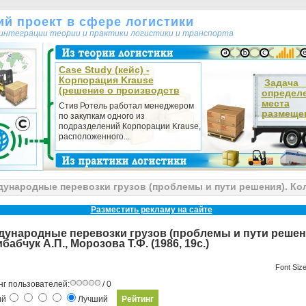
кий проект в сфере логистики
т интеграции теории и практики логистики и транспорта
Case Study (кейс) -
Корпорация Krause
Зада
(решение о производств
определ
места
Стив Ротель работал менеджером
размещен
по закупкам одного из
подразделений Корпорации Krause,
расположенного...
ународные перевозки грузов (проблемы и пути решения). Кол
Разместить рекламу на сайте
ународные перевозки грузов (проблемы и пути решен
бабчук А.П., Морозова Т.Ф. (1986, 19с.)
Font Siz
нг пользователей:
/ 0
ий
Лучший