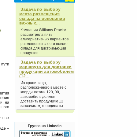
Задача по выбору
места размещения
склада на основании
важных...
Компания Williams-Practar
рассмотрела пять
альтернативных вариантов
размещения своего нового
склада для дистрибьюции
продуктов....
Задача по выбору
 пути
маршрута для доставки
продукции автомобилем
(12...
Из хранилища,
расположенного в месте с
координатами 120, 90,
ития
автомобиль должен
чения
доставить продукцию 12
и, на
заказчикам, координаты...
нного
учных
Группа на Linkedin
иде –