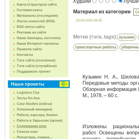
Худший
Лучш
Карта (структура) сайта
Гостевая книга
Материал из категории
С
Материалы (последние)
29.04.2020 08:30
Ленты новостей (RSS)
RSS-лента сайта
Реклама на сайте
Метки (тэги, tags):
кузьмин
Наши баннеры, логотипы
Наши Интернет-проекты
транспортные работы
уборочны
Правила сайта
Контакты
Тэги сайта (основные)
Тэги сайта (случайные)
Поддержать проект
Кузьмин Н. А., Шилова
Передовые методы орга
Наши проекты
Обзорная информация 
Logistics City
М., 1978. – 60 с.
Тесты On-line
Case Studies (кейсы)
Успешный менеджер
Работа, карьера, бизнес
Работа в Харькове (архив)
Изложены рациональ
Содержание книг
Список книг
работ. Освещены вопро
Репортажи, очерки...
расчета потребности