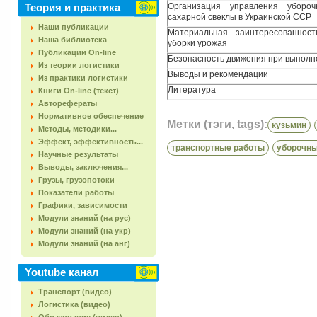
Теория и практика
Организация управления убороч
сахарной свеклы в Украинской ССР
Наши публикации
Материальная заинтересованнос
Наша библиотека
уборки урожая
Публикации On-line
Безопасность движения при выполн
Из теории логистики
Выводы и рекомендации
Из практики логистики
Литература
Книги On-line (текст)
Авторефераты
Нормативное обеспечение
Метки (тэги, tags):
кузьмин
Методы, методики...
Эффект, эффективность...
транспортные работы
уборочны
Научные результаты
Выводы, заключения...
Грузы, грузопотоки
Показатели работы
Графики, зависимости
Модули знаний (на рус)
Модули знаний (на укр)
Модули знаний (на анг)
Youtube канал
Транспорт (видео)
Логистика (видео)