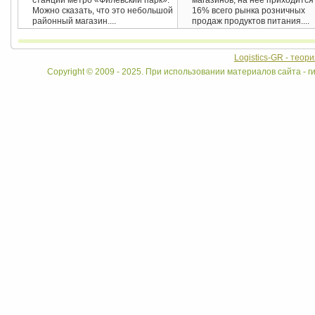
станции метро «Филевский парк».
магазинов; на нее приходится
Можно сказать, что это небольшой
16% всего рынка розничных
районный магазин....
продаж продуктов питания....
Logistics-GR - теор
Copyright © 2009 - 2025. При использовании материалов сайта - ги