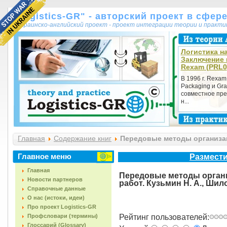
"Logistics-GR" - авторский проект в сфер
украинско-английский проект - проект интеграции теории и практ
Логистика на
Заключение 
Rexam (PRL0
В 1996 г. Rexam
Packaging и Gra
совместное пре
н...
Главная
Содержание книг
Передовые методы организаци
(1978, 60с.)
Главное меню
Размести
Главная
Передовые методы орган
Новости партнеров
работ. Кузьмин Н. А., Шилов
Справочные данные
О нас (истоки, идеи)
Про проект Logistics-GR
Профсловари (термины)
Рейтинг пользователей:
Глоссарий (Glossary)