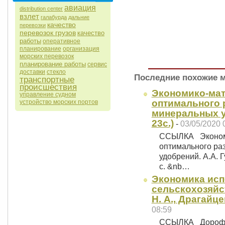
авиация
distribution center
взлет
галабурда
дальние
качество
перевозки
перевозок грузов
качество
работы
оперативное
планирование
организация
морских перевозок
планирование работы
сервис
доставки
стекло
Последние похожие 
транспортные
происшествия
Экономико-мат
управление судном
оптимального 
устройство морских портов
минеральных уд
23с.)
-
03/05/2020 
ССЫЛКА Экономи
оптимального ра
удобрений. А.А. 
с. &nb…
Экономика ис
сельскохозяй
Н. А., Драгайцев
08:59
ССЫЛКА Дорофеев