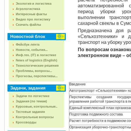
Экология и логистика
автоматизированной 
Агрологистика
период уборки уро
Интересные факты
выполнении транспор
Видео про логистику
сахарной свеклы в Сумс
Скачать файлы
Предназначена доя р
Новостной блок
«Сельхозтехники» и 
транспорт на уборку ур
Фейсбук лента
По вопросам ознаком
Новости, события...
электронном виде – 
Инф.тех. (IT) в логистике
News of logistics (English)
Технологические решения
Проблемы, вопросы...
Прогнозы, перспективы...
Введение
Задачи, задания
Автотранспорт «Сельхозтехники» н
Задачи по логистике
Перспективы создания государ
Задания (по темам)
управления работой транспорта в п
Курсовые, контрольные..
Единый комплексный план организа
Тестовые задания
Подготовка подвижного состава
Контрольные вопросы
Расчет потребности в подвижном со
Кроссворды
Организация уборочно-транспортны