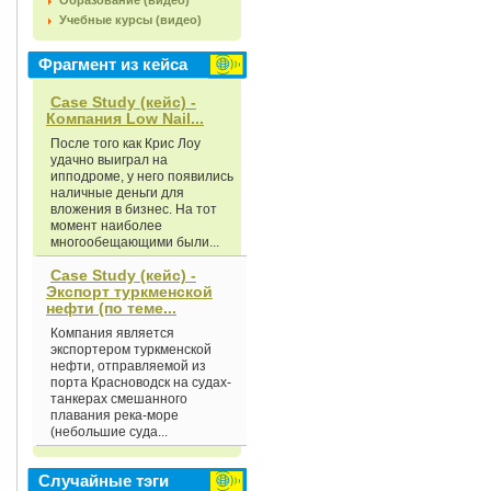
Образование (видео)
Учебные курсы (видео)
Фрагмент из кейса
Case Study (кейс) -
Компания Low Nail...
После того как Крис Лоу
удачно выиграл на
ипподроме, у него появились
наличные деньги для
вложения в бизнес. На тот
момент наиболее
многообещающими были...
Case Study (кейс) -
Экспорт туркменской
нефти (по теме...
Компания является
экспортером туркменской
нефти, отправляемой из
порта Красноводск на судах-
танкерах смешанного
плавания река-море
(небольшие суда...
Случайные тэги