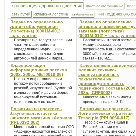
организация дорожного движения
пере
пакетное обслуживание
тип подвижного с
сеть путей
складська логістика
стабильность
Задача по определению
Задача по определению
уровня обслуживания
интервала времени между
(логистика) (0001М-001) +
заказами (логистика)
калькулятор
(0001М-012) + калькулятор
Предприятие торгует запасными
Рассчитать интервал времени
частями к автомобилям
между заказами, если
определенной марки. Общий
потребность в ДВП составляе
список запасных частей для
3000 м2, а оптимальный разм
автомобилей данной марки...
заказа - 110 м2....
Классификация
Качественные зависимос
информационных потоков
влияния технико-
(2002, 200с., MET0019-06)
эксплуатационных
показателей на
Назовем информационным
производительность
потоком поток сообщений в
подвижного состава (2008
речевой, документной (бумажной
288с., GRF0002)
и электронной) и другой форме,
генерируемый исходным
Качественные зависимости
материальным потоком...
приведены на рис. 3.11.
Логистика на практике -
Логистика на практике -
Закупочная логистика
Логистическая стратегия
книжного магазина «Адонис»
Tesco pic (PRL0060-017)
(PRL0392-002)
Tesco pic — крупнейшая в
Московский книжный магазин ООО
Великобритании сеть
«Адонис» находится недалеко от
супермаркетов, имеющая 700