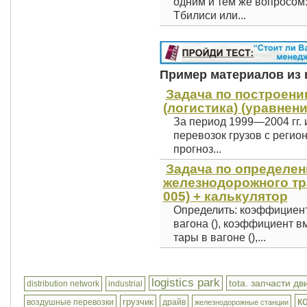
одним и тем же вопросом
Тбилиси или...
Пример материалов из к
Задача по построени
(логистика) (уравнени
За период 1999—2004 гг.
перевозок грузов с регион
прогноз...
Задача по определен
железнодорожного тра
005) + калькулятор
Определить: коэффициент
вагона (), коэффициент в
тары в вагоне (),...
logistics park
tota. запчасти дв
distribution network
industrial
к
грузчик
воздушные перевозки
драйв
железнодорожные станции