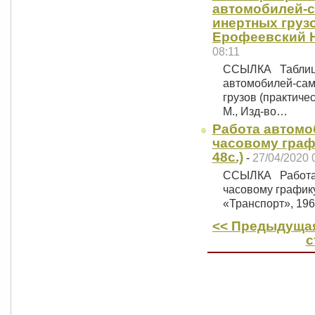
автомобилей-с
инертных грузо
Ерофеевский Н. 
08:11
ССЫЛКА Таблицы
автомобилей-сам
грузов (практиче
М., Изд-во…
Работа автомо
часовому графи
48с.)
-
27/04/2020 
ССЫЛКА Работа 
часовому графику
«Транспорт», 19
<< Предыдущая
с