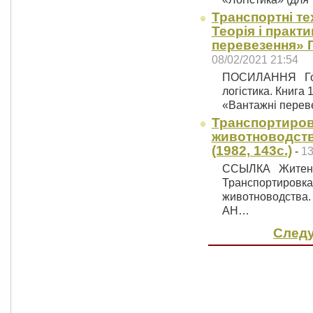
Транспортні тех
Теорія і практ
перевезення» Г
08/02/2021 21:54
ПОСИЛАННЯ Горяї
логістика. Книга 
«Вантажні перев
Транспортиров
животноводства
(1982, 143с.)
-
13
ССЫЛКА Житенко 
Транспортировка 
животноводства. 
АН…
Следу