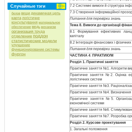
Случайные тэги
7.2 Системні вимоги й структура інф
7.3 Створення інформаційної прозор
вещи
динамичная цепь
белов
карта
логістичне
Питання для перевірки знань
консультування
материальное
Тема 8.
Вимоги до організації фіна
медь
обеспечение
механизм
организация труда
8.1 Формування ефективних ланцю
поддон
отделение
капіталу
статистические модели
8.2 Інтеграція фінансових і фізични
улучшение
Питання для перевірки знань
функционирование системы
фургон
ЧАСТИНА 4
.
ПРАКТИКУМ
Розділ 1. Практичні заняття
Практичне заняття №1. Алгоритм ви
Практичне заняття №2. Оцінка еф
логістичних систем
Практичне заняття №3. Раціоналізац
Практичне заняття №4. Визначення 
Практичне заняття №5. Організац
економічної системи
Практичне заняття №6. Стимулюван
Практичне заняття №7. Розробка орг
Розділ 2.
Курсове проектування
1. Загальні положення