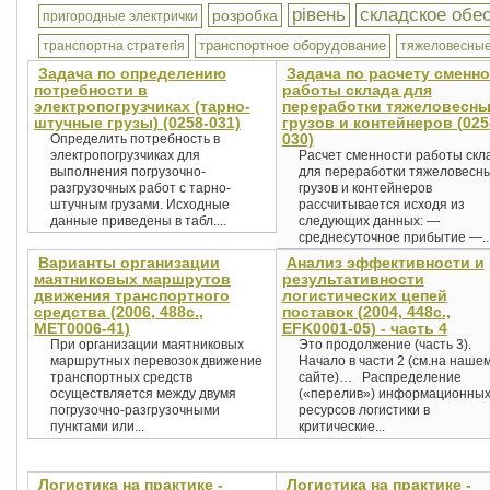
рівень
складское обе
розробка
пригородные электрички
транспортное оборудование
транспортна стратегія
тяжеловесные
Задача по определению
Задача по расчету сменн
потребности в
работы склада для
электропогрузчиках (тарно-
переработки тяжеловесн
штучные грузы) (0258-031)
грузов и контейнеров (025
030)
Определить потребность в
электропогрузчиках для
Расчет сменности работы скл
выполнения погрузочно-
для переработки тяжеловесн
разгрузочных работ с тарно-
грузов и контейнеров
штучным грузами. Исходные
рассчитывается исходя из
данные приведены в табл....
следующих данных: —
среднесуточное прибытие —..
Варианты организации
Анализ эффективности и
маятниковых маршрутов
результативности
движения транспортного
логистических цепей
средства (2006, 488с.,
поставок (2004, 448c.,
MET0006-41)
EFK0001-05) - часть 4
При организации маятниковых
Это продолжение (часть 3).
маршрутных перевозок движение
Начало в части 2 (см.на наше
транспортных средств
сайте)… Распределение
осуществляется между двумя
(«перелив») информационны
погрузочно-разгрузочными
ресурсов логистики в
пунктами или...
критические...
Логистика на практике -
Логистика на практике -