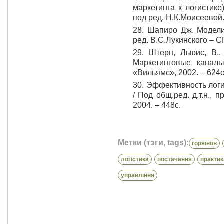
маркетинга к логистике
под ред. Н.К.Моисеевой.
28. Шапиро Дж. Модели
ред. В.С.Лукинского – С
29. Штерн, Льюис, В.,
Маркетинговые каналы
«Вильямс», 2002. – 624с
30. Эффективность логи
/ Под общ.ред. д.т.н., 
2004. – 448с.
Метки (тэги, tags):
горяїнов
логістика
постачання
практик
управління