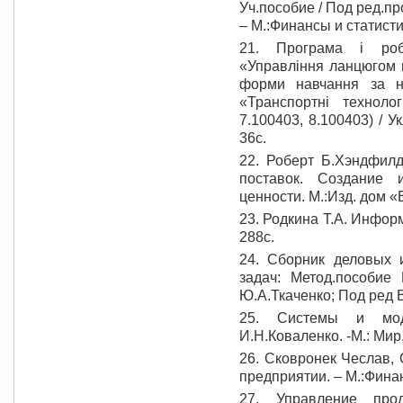
Уч.пособие / Под ред.п
– М.:Финансы и статистик
21. Програма і роб
«Управління ланцюгом п
форми навчання за н
«Транспортні технолог
7.100403, 8.100403) / У
36с.
22. Роберт Б.Хэндфилд
поставок. Создание 
ценности. М.:Изд. дом «
23. Родкина Т.А. Информ
288с.
2
4
. Сборник деловых и
задач: Метод.пособие 
Ю.А.Ткаченко; Под ред В
25. Системы и моде
И.Н.Коваленко. -М.: Мир,
2
6
. Сковронек Чеслав,
предприятии. – М.:Финан
27. Управление про