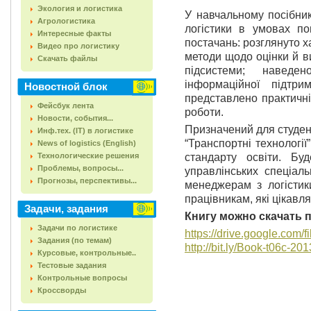
Экология и логистика
У навчальному посібник
Агрологистика
логістики в умовах п
Интересные факты
постачань: розглянуто х
Видео про логистику
методи щодо оцінки й в
Скачать файлы
підсистеми; наведе
інформаційної підтри
Новостной блок
представлено практичні
Фейсбук лента
роботи.
Новости, события...
Призначений для студент
Инф.тех. (IT) в логистике
“Транспортні технології
News of logistics (English)
Технологические решения
стандарту освіти. Бу
Проблемы, вопросы...
управлінських спеціаль
Прогнозы, перспективы...
менеджерам з логісти
працівникам, які цікавл
Задачи, задания
Книгу можно скачать 
Задачи по логистике
https://drive.google.co
Задания (по темам)
http://bit.ly/Book-t06c-20
Курсовые, контрольные..
Тестовые задания
Контрольные вопросы
Кроссворды