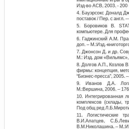
Изд-во АСВ, 2003. - 200 
4. Бауэрсокс Доналд Дж
поставок / Пер. с англ.
5. Боровиков В. STA
компьютере. Для профес
6. Гаджинский А.М. Прак
доп. – М.:Изд.-книготор
7. Джонсон Д. и др. Сов
М.: Изд. дом «Вильямс»,
8. Долгов А.П., Козлов 
фирмы: концепция, мето
“Бизнес-пресса”, 2005. –
9. Иванов Д.А. Логи
М.:Вершина, 2006. – 176
10. Интегрированная л
комплексов (склады, т
Под общ ред Л.Б.Миротин
11. Логистические тр
В.И.Апатцев, С.Б.Ле
В.М.Николашина. – М.:Из