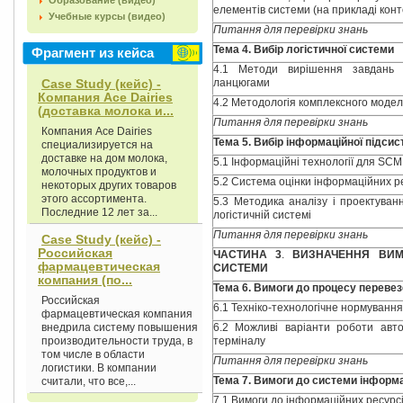
Образование (видео)
елементів системи (на прикладі кон
Учебные курсы (видео)
Питання для перевірки знань
Тема 4.
Вибір логістичної системи
Фрагмент из кейса
4.1 Методи вирішення завдань п
Case Study (кейс) -
ланцюгами
Компания Асе Dairies
4.2 Методологія комплексного модел
(доставка молока и...
Питання для перевірки знань
Компания Асе Dairies
Тема 5.
Вибір інформаційної підси
специализируется на
доставке на дом молока,
5.1 Інформаційні технології для SCM
молочных продуктов и
5.2 Система оцінки інформаційних р
некоторых других товаров
этого ассортимента.
5.3 Методика аналізу і проектуван
Последние 12 лет за...
логістичній системі
Питання для перевірки знань
Case Study (кейс) -
Российская
ЧАСТИНА 3
.
ВИЗНАЧЕННЯ ВИМ
фармацевтическая
СИСТЕМИ
компания (по...
Тема 6.
Вимоги до процесу переве
Российская
6.1 Техніко-технологічне нормуванн
фармацевтическая компания
внедрила систему повышения
6.2 Можливі варіанти роботи авто
производительности труда, в
терміналу
том числе в области
Питання для перевірки знань
логистики. В компании
Тема 7.
Вимоги до системи інформа
считали, что все,...
7.1 Вимоги до інформаційних ресурс