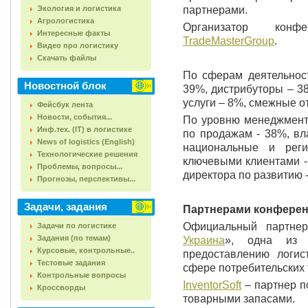
Экология и логистика
партнерами.
Агрологистика
Организатор кон
Интересные факты
TradeMasterGroup
.
Видео про логистику
Скачать файлы
По сферам деятельност
Новостной блок
39%, дистрибуторы – 3
услуги – 8%, смежные о
Фейсбук лента
Новости, события...
По уровню менеджмента
Инф.тех. (IT) в логистике
по продажам - 38%, вл
News of logistics (English)
национальные и рег
Технологические решения
ключевыми клиентами - 
Проблемы, вопросы...
директора по развитию -
Прогнозы, перспективы...
Задачи, задания
Партнерами конференци
Официальный партне
Задачи по логистике
Задания (по темам)
Украина
», одна из 
Курсовые, контрольные..
предоставлению логис
Тестовые задания
сфере потребительских 
Контрольные вопросы
InventorSoft
– партнер п
Кроссворды
товарными запасами.