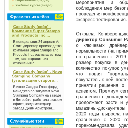
Образование (видео)
мероприятия и обр
Учебные курсы (видео)
соблюдения мер безопа
проведения конференци
Фрагмент из кейса
экспресс-тестирования.
Case Study (кейс) -
Компания Super Stamps
Открыла Конференц
and Products Inc....
директор Consumer Pa
В понедельник 24 апреля Ал
о ключевых драйвер
Смит, директор производства
компании Super Stamps and
нормальности (на прим
Products Inc., размышлял над
по сравнению с 2019
тем, как сохранить их
размер покупки в де
отношения с...
количество покупок ум
Case Study (кейс) - Nova
что новая "нормаль
Stamping Company
покупатель к ней пост
(утилизация старого...
принятии решения о 
В июне Сандра Глассфорд,
аспектом. Премиум сег
менеджер по закупкам Nova
Stamping Company на заводе
сравнению с допандем
в Детройте, работала в своем
продолжают расти и у
офисе, когда менеджер
магазины-дискаунтеры.
завода Джим Армстронг...
2020 годы выросла н
сравнению с 2020 г
Случайные тэги
порекомендовала уд