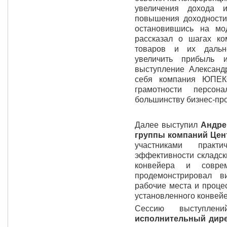
увеличения дохода и
повышения доходност
остановившись на мод
рассказал о шагах к
товаров и их дальн
увеличить прибыль и
выступление Александ
себя компания ЮПЕКО
грамотности персо
большинству бизнес-пр
Далее выступил
Андре
группы компаний Цен
участниками прак
эффективности складск
конвейера и совре
продемонстрировал в
рабочие места и проце
установленного конвей
Сессию выступле
исполнительный дир