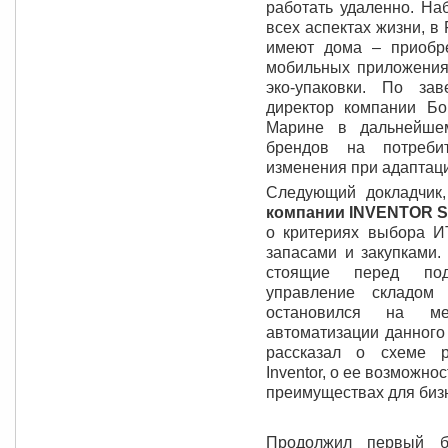
работать удаленно. На
всех аспектах жизни, в
имеют дома – приобре
мобильных приложениях
эко-упаковки. По за
директор компании Б
Марине в дальнейшем
брендов на потреби
изменения при адаптац
Следующий докладчик
компании INVENTOR S
о критериях выбора И
запасами и закупками.
стоящие перед подр
управление складом
остановился на м
автоматизации данного
рассказал о схеме р
Inventor, о ее возможно
преимуществах для биз
Продолжил первый 