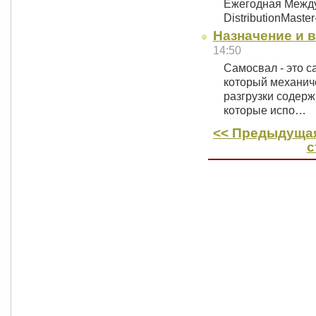
Ежегодная Межд
DistributionMaste
Назначение и 
14:50
Самосвал - это с
который механич
разгрузки содерж
которые испо…
<< Предыдущая
с