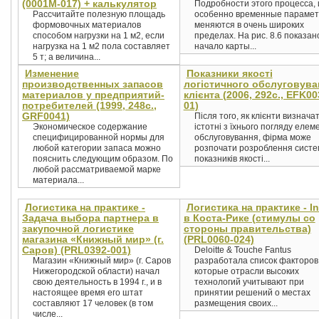
(0001М-017) + калькулятор
Подробности этого процесса, 
Рассчитайте полезную площадь
особенно временные параме
формовочных материалов
меняются в очень широких
способом нагрузки на 1 м2, если
пределах. На рис. 8.6 показан
нагрузка на 1 м2 пола составляет
начало карты...
5 т; а величина...
Изменение
Показники якості
производственных запасов
логістичного обслуговува
материалов у предприятий-
клієнта (2006, 292c., EFK00
потребителей (1999, 248с.,
01)
GRF0041)
Після того, як клієнти визнача
Экономическое содержание
істотні з їхнього погляду елем
специфицированной нормы для
обслуговування, фірма може
любой категории запаса можно
розпочати розроблення систе
пояснить следующим образом. По
показників якості...
любой рассматриваемой марке
материала...
Логистика на практике -
Логистика на практике - In
Задача выбора партнера в
в Коста-Рике (стимулы со
закупочной логистике
стороны правительства)
магазина «Книжный мир» (г.
(PRL0060-024)
Саров) (PRL0392-001)
Deloitte & Touche Fantus
Магазин «Книжный мир» (г. Саров
разработала список факторов
Нижегородской области) начал
которые отрасли высоких
свою деятельность в 1994 г., и в
технологий учитывают при
настоящее время его штат
принятии решений о местах
составляют 17 человек (в том
размещения своих...
числе...