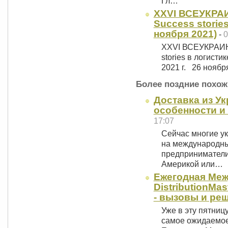
Гл…
ХХVI ВСЕУКРА
Success stories
ноября 2021)
-
0
ХХVI ВСЕУКРАИ
stories в логисти
2021 г. 26 ноябр
Более поздние похож
Доставка из У
особенности и
17:07
Сейчас многие у
на международный
предприниматели
Америкой или…
Ежегодная Ме
DistributionMa
- вызовы и ре
Уже в эту пятниц
самое ожидаемое