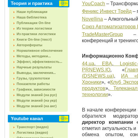
Теория и практика
YouCoach
– Трансформ
Феникс Инвест Трейд
– 
Наши публикации
Наша библиотека
Novellina
– Алкогольный
Публикации On-line
Союз Автоматизаторов 
Из теории логистики
TradeMasterGroup
– пр
Из практики логистики
Книги On-line (текст)
конференций и тренинго
Авторефераты
Нормативное обеспечение
Информационно Конф
Методы, методики...
Эффект, эффективность...
44.ua
,
EBA
,
Logisti
Научные результаты
PRNEWS.IO
, «
Глав
Выводы, заключения...
(DSNEWS.ua)
,
ИА «И
Грузы, грузопотоки
Хроники
», «
Клуб Экспо
Показатели работы
продуктов
»,
Телекана
Графики, зависимости
технологии
».
Модули знаний (на рус)
Модули знаний (на укр)
Модули знаний (на анг)
В начале конференции 
обратился модерато
Youtube канал
директор компании 
Транспорт (видео)
отметил актуальность 
Логистика (видео)
обмена опытом, озн