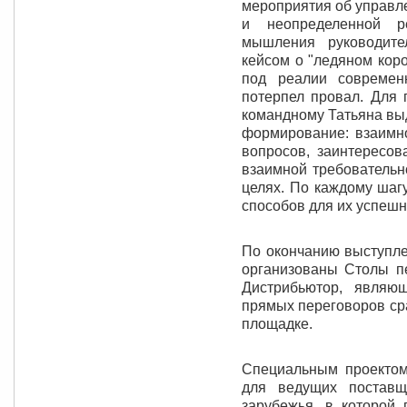
мероприятия об управл
и неопределенной р
мышления руководите
кейсом о "ледяном кор
под реалии современ
потерпел провал. Для 
командному Татьяна вы
формирование: взаимно
вопросов, заинтересов
взаимной требовательн
целях. По каждому шаг
способов для их успешн
По окончанию выступле
организованы Столы п
Дистрибьютор, являю
прямых переговоров ср
площадке.
Специальным проектом
для ведущих поставщ
зарубежья, в которо