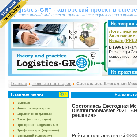
"Logistics-GR" - авторский проект в сфер
украинско-английский проект - проект интеграции теории и практ
Логистика на
Заключение 
Rexam (PRL0
В 1996 г. Rexam
Packaging и Gra
совместное пре
н...
Главная
Новости партнеров
Состоялась Ежегодная Межд
вызовы и решения»
Главное меню
Размести
Главная
Состоялась Ежегодная М
Новости партнеров
DistributionMaster-2021 -
Справочные данные
решения»
О нас (истоки, идеи)
Про проект Logistics-GR
Профсловари (термины)
Рейтинг пользователей:
Глоссарий (Glossary)