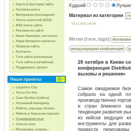
Карта (структура) сайта
Худший
Лучш
Гостевая книга
Материалы (последние)
Материал из категории
Н
Ленты новостей (RSS)
03.11.2021 08:39
RSS-лента сайта
Реклама на сайте
Наши баннеры, логотипы
Метки (тэги, tags):
distributi
Наши Интернет-проекты
Правила сайта
международная конференция
р
Контакты
Тэги сайта (основные)
29 октября в Киеве 
Тэги сайта (случайные)
Поддержать проект
конференция Distribut
вызовы и решения»
Наши проекты
Logistics City
Самое ожидаемое бизн
Тесты On-line
собрало на одной пл
Case Studies (кейсы)
производственно-торго
Успешный менеджер
и стран ближнего за
Работа, карьера, бизнес
тенденции развития ры
Работа в Харькове (архив)
из кейсов ведущих к
Содержание книг
инструменты для разви
Список книг
провести переговор
Репортажи, очерки...