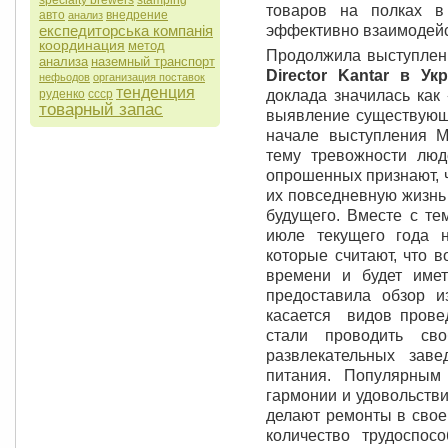
specialty brewers
stamping
товаров на полках в
авто
внедрение
анализ
експедиторська компанія
эффективно взаимодейс
координация
метод
Продолжила выступлен
анализа
наземный транспорт
Director Kantar в У
нефьодов
организация поставок
тенденция
руденко
ссср
доклада значилась как
товарный запас
выявление существующи
начале выступления М
тему тревожности лю
опрошенных признают, ч
их повседневную жизнь 
будущего. Вместе с те
июле текущего года 
которые считают, что 
времени и будет имет
предоставила обзор и
касается видов прове
стали проводить с
развлекательных зав
питания. Популярным
гармонии и удовольств
делают ремонты в свое
количество трудоспос