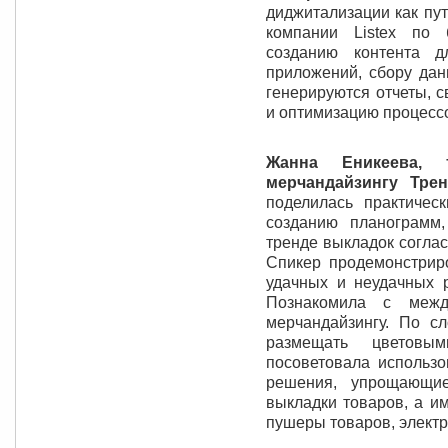
диджитализации как пут
компании Listex по 
созданию контента 
приложений, сбору дан
генерируются отчеты, 
и оптимизацию процессо
Жанна Еникеева, 
мерчандайзингу Трен
поделилась практиче
созданию планограмм
тренде выкладок соглас
Спикер продемонстрир
удачных и неудачных 
Познакомила с меж
мерчандайзингу. По с
размещать цветовы
посоветовала использо
решения, упрощающие
выкладки товаров, а им
пушеры товаров, электр