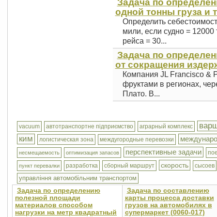
Задача по определен
одной тонны груза и 
Определить себестоимость
мили, если судно = 12000 
рейса = 30...
Задача по определе
от сокращения издерж
Компания JL Francisco & 
фруктами в регионах, чер
Плато. В...
вар
vacuum
автотранспортне підприємство
аграрный комплекс
ким
междунаро
логистическая зона
междугородные перевозки
перспективные задачи
по
несмещаемость
оптимизация запасов
скорость
разработка
сборный маршрут
сысоев
пункт перевалки
управління автомобільним транспортом
Задача по определению
Задача по составлению
полезной площади
карты процесса доставки
материалов способом
грузов на автомобилях в
нагрузки на метр квадратный
супермаркет (0060-017)