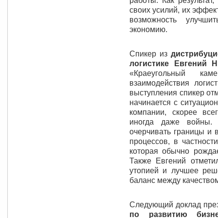
работы. Как результат
своих усилий, их эффек
возможность улучши
экономию.
Спикер из
дистрибуци
логистике Евгений 
«Краеугольный кам
взаимодействия логист
выступления спикер отм
начинается с ситуацио
компании, скорее все
иногда даже войны.
очерчивать границы и 
процессов, в частност
которая обычно рождае
Также Евгений отметил
утопией и лучшее ре
баланс между качеством
Следующий доклад пре
по развитию бизне