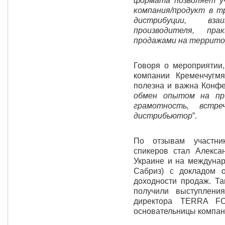
формата позволяет у
компания/продукт в 
дистрибуции, вз
производителя, пр
продажами на террито
Говоря о мероприятии,
компании Кременчугм
полезна и важна Конфер
обмен опытом на при
грамотность, встр
дистрибьютор
”.
По отзывам участни
спикеров стал Алекса
Украине и на междун
Сабриз) с докладом 
доходности продаж. Т
получили выступлени
директора TERRA F
основательницы компан