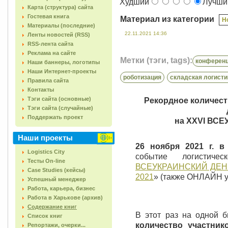
Худший
Лучш
Карта (структура) сайта
Гостевая книга
Материал из категории
Н
Материалы (последние)
22.11.2021 14:36
Ленты новостей (RSS)
RSS-лента сайта
Реклама на сайте
Метки (тэги, tags):
конферен
Наши баннеры, логотипы
Наши Интернет-проекты
роботизация
складская логисти
Правила сайта
Контакты
Тэги сайта (основные)
Рекордное количест
Тэги сайта (случайные)
Поддержать проект
на ХХVI ВС
Наши проекты
26 ноября 2021 г. в 
Logistics City
событие логисти
Тесты On-line
ВСЕУКРАИНСКИЙ ДЕНЬ Л
Case Studies (кейсы)
2021
» (также ОНЛАЙН у
Успешный менеджер
Работа, карьера, бизнес
Работа в Харькове (архив)
Содержание книг
В этот раз на одной 
Список книг
количество участнико
Репортажи, очерки...