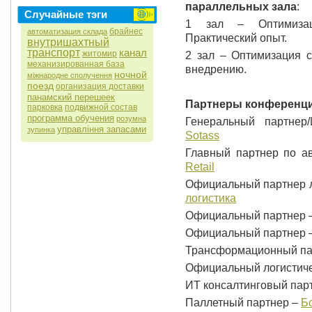
параллельных зала
:
Случайные тэги
1 зал – Оптимизаци
брайнес
автоматизация склада
Практический опыт.
внутришахтный
транспорт
канал
житомир
2 зал – Оптимизация с
механизированная база
внедрению.
ночной
міжнародне сполучення
поезд
организация доставки
панамский перешеек
Партнеры конференци
парковка
подвижной состав
программа обучения
розумна
Генеральный партнер
управління запасами
зупинка
Sotass
Главный партнер по ав
Retail
Официальный партнер л
логистика
Официальный партнер 
Официальный партнер 
Трансформационный па
Официальный логистиче
ИТ консалтинговый пар
Паллетный партнер –
Б