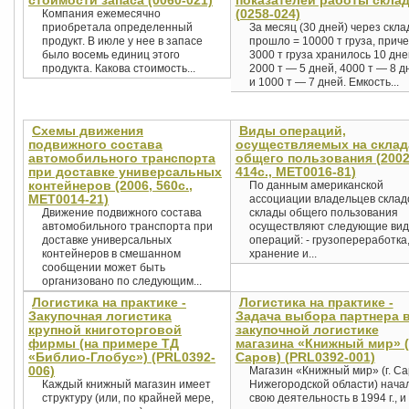
стоимости запаса (0060-021)
показателей работы скла
(0258-024)
Компания ежемесячно
приобретала определенный
За месяц (30 дней) через скла
продукт. В июле у нее в запасе
прошло = 10000 т груза, прич
было восемь единиц этого
3000 т груза хранилось 10 дне
продукта. Какова стоимость...
2000 т — 5 дней, 4000 т — 8 д
и 1000 т — 7 дней. Емкость...
Схемы движения
Виды операций,
подвижного состава
осуществляемых на склад
автомобильного транспорта
общего пользования (2002
при доставке универсальных
414с., MET0016-81)
контейнеров (2006, 560с.,
По данным американской
MET0014-21)
ассоциации владельцев склад
Движение подвижного состава
склады общего пользования
автомобильного транспорта при
осуществляют следующие ви
доставке универсальных
операций: - грузопереработка
контейнеров в смешанном
хранение и...
сообщении может быть
организовано по следующим...
Логистика на практике -
Логистика на практике -
Закупочная логистика
Задача выбора партнера 
крупной книготорговой
закупочной логистике
фирмы (на примере ТД
магазина «Книжный мир» (
«Библио-Глобус») (PRL0392-
Саров) (PRL0392-001)
006)
Магазин «Книжный мир» (г. Са
Каждый книжный магазин имеет
Нижегородской области) нача
структуру (или, по крайней мере,
свою деятельность в 1994 г., и 