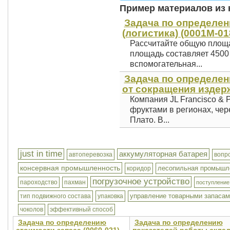
Пример материалов из к
Задача по определе
(логистика) (0001М-01
Рассчитайте общую площа
площадь составляет 4500 
вспомогательная...
Задача по определе
от сокращения издерж
Компания JL Francisco & 
фруктами в регионах, чер
Плато. В...
just in time
аккумуляторная батарея
автоперевозка
вопр
консервная промышленность
лесопильная промышл
коридор
погрузочное устройство
пароходство
пахман
поступление
управление товарными запаса
тип подвижного состава
упаковка
чоколов
эффективный способ
Задача по определению
Задача по определению