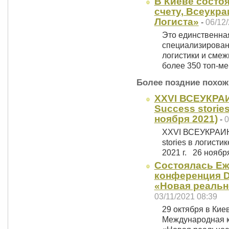
В Киеве состоя
счету, Всеукр
Логиста»
-
06/12
Это единственна
специализирован
логистики и смеж
более 350 топ-
Более поздние похож
ХХVI ВСЕУКРА
Success stories
ноября 2021)
-
0
ХХVI ВСЕУКРАИ
stories в логисти
2021 г. 26 ноябр
Состоялась Еж
конференция Di
«Новая реальн
03/11/2021 08:39
29 октября в Кие
Международная ко