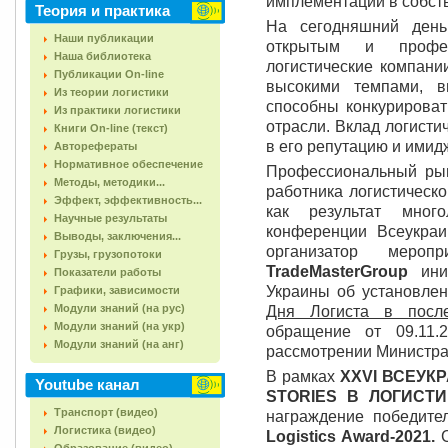
имплементации в собст
Теория и практика
На сегодняшний день
Наши публикации
открытым и профес
Наша библиотека
логистические компани
Публикации On-line
высокими темпами, 
Из теории логистики
способны конкурироват
Из практики логистики
отрасли. Вклад логисти
Книги On-line (текст)
в его репутацию и имид
Авторефераты
Нормативное обеспечение
Профессиональный рын
Методы, методики...
работника логистическ
Эффект, эффективность...
как результат мног
Научные результаты
конференции Всеукраи
Выводы, заключения...
организатор мер
Грузы, грузопотоки
TradeMasterGroup
иниц
Показатели работы
Украины об установле
Графики, зависимости
Модули знаний (на рус)
Дня Логиста в посл
Модули знаний (на укр)
обращение от 09.11.
Модули знаний (на анг)
рассмотрении Министра
В рамках
ХХVI ВСЕУК
Youtube канал
STORIES В ЛОГИСТИ
Транспорт (видео)
награждение победит
Логистика (видео)
Logistics Award-2021.