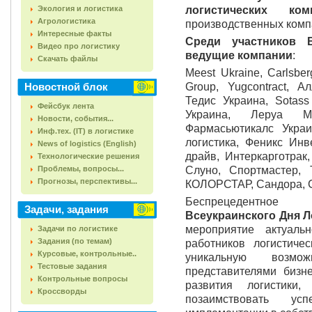
Экология и логистика
логистических ко
Агрологистика
производственных комп
Интересные факты
Среди участников В
Видео про логистику
ведущие компании
:
Скачать файлы
Meest Ukraine, Carlsbe
Новостной блок
Group, Yugcontract, А
Тедис Украина, Sotass
Фейсбук лента
Украина, Леруа Ма
Новости, события...
Фармасьютикалс Укра
Инф.тех. (IT) в логистике
логистика, Феникс Инв
News of logistics (English)
драйв, Интеркарготрак
Технологические решения
Проблемы, вопросы...
Слуно, Спортмастер,
Прогнозы, перспективы...
КОЛОРСТАР, Сандора, С
Беспрецедентное
Задачи, задания
Всеукраинского Дня Л
мероприятие актуал
Задачи по логистике
Задания (по темам)
работников логистиче
Курсовые, контрольные..
уникальную возм
Тестовые задания
представителями бизне
Контрольные вопросы
развития логистики,
Кроссворды
позаимствовать у