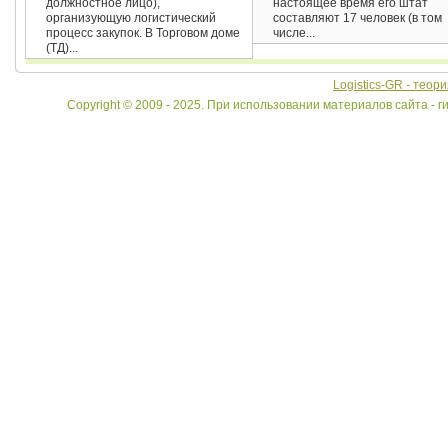
должностное лицо),
настоящее время его штат
организующую логистический
составляют 17 человек (в том
процесс закупок. В Торговом доме
числе...
(ТД)...
Logistics-GR - теор
Copyright © 2009 - 2025. При использовании материалов сайта - ги