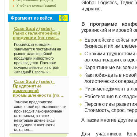
Образование (видео)
Global Logistics, Теди
Учебные курсы (видео)
и другие.
Фрагмент из кейса
В программе конфе
Case Study (кейс) -
украинский и мировой о
Рынок галантерейной
продукции (по теме...
Европейские кейсы по
Российская компания
бизнеса и их имплемен
занимается поставками на
С какими трудностями
рынок галантерейной
продукции импортного
автоматизации складск
производства. Поставки
Карантинные вызовы и
осуществляются из стран
Западной Европы и...
Как побеждать в ново
логистических операци
Case Study (кейс) -
Предприятие
Риск-менеджмент в ло
химической
промышленности (по...
Роботизация в складск
Томское предприятие
Перспективы развития
химической промышленности
Стоимость, спрос, тер
производит лакокрасочные
материалы, а также
А также многие другие 
некоторые другие виды
продукции, в частности
метанол....
Для участников Кон