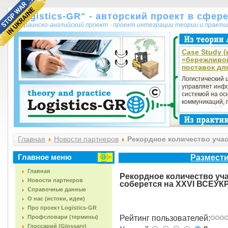
"Logistics-GR" - авторский проект в сфер
украинско-английский проект - проект интеграции теории и практ
Case Study (
«бережливо
поставок дл
Логистический 
управляет инф
системой на ос
коммуникаций, п
Главная
Новости партнеров
Рекордное количество учас
ДНЕ ЛОГИСТА
Главное меню
Размести
Главная
Рекордное количество уча
Новости партнеров
соберется на ХХVI ВСЕ
Справочные данные
О нас (истоки, идеи)
Про проект Logistics-GR
Профсловари (термины)
Рейтинг пользователей:
Глоссарий (Glossary)