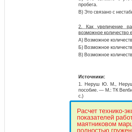
пробега.
В) Это связано с неста
2. Как увеличение р
возможное количество е
А) Возможное количеств
Б) Возможное количеств
В) Возможное количеств
Источники:
1.
Неруш Ю. М., Неруш
пособие. — М.: ТК Велби
с.)
Расчет технико-э
показателей рабо
маятниковом марш
полностью груже