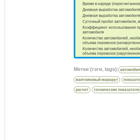
Время в наряде (пересчитанное)
Дневная выработка автомобиля (
Дневная выработка автомобиля 
Cуточный пробег автомобиля, к
Коэффициент использования пр
автомобиля
Количество автомобилей, необ
объема перевозок (неокругленн
Количество автомобилей, необ
объема перевозок (округленное)
Метки (тэги, tags):
автомоби
маятниковый маршрут
показат
расчет
технические показатели