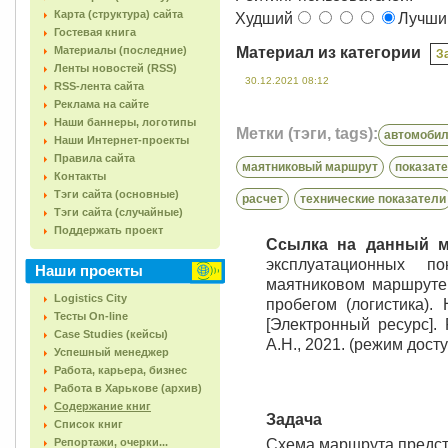
Карта (структура) сайта
Худший
Лучш
Гостевая книга
Материалы (последние)
Материал из категории
З
Ленты новостей (RSS)
30.12.2021 08:12
RSS-лента сайта
Реклама на сайте
Наши баннеры, логотипы
Метки (тэги, tags):
автомоби
Наши Интернет-проекты
Правила сайта
маятниковый маршрут
показат
Контакты
Тэги сайта (основные)
расчет
технические показатели
Тэги сайта (случайные)
Поддержать проект
Ссылка на данный 
эксплуатационных п
Наши проекты
маятниковом маршруте
Logistics City
пробегом (логистика).
Тесты On-line
[Электронный ресурс].
Case Studies (кейсы)
А.Н., 2021. (режим дост
Успешный менеджер
Работа, карьера, бизнес
Работа в Харькове (архив)
Содержание книг
Задача
Список книг
Репортажи, очерки...
Схема маршрута предста