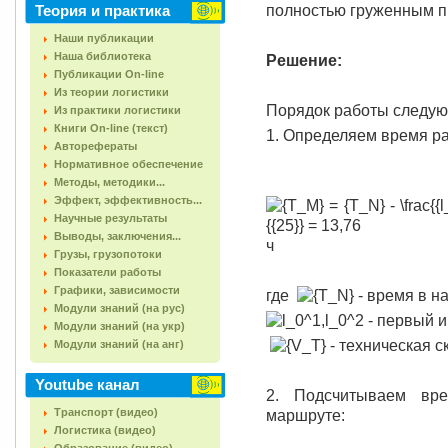
Теория и практика
полностью груженным 
Наши публикации
Наша библиотека
Решение:
Публикации On-line
Из теории логистики
Порядок работы следу
Из практики логистики
Книги On-line (текст)
1. Определяем время р
Авторефераты
Нормативное обеспечение
Методы, методики...
Эффект, эффективность...
Научные результаты
Выводы, заключения...
ч
Грузы, грузопотоки
Показатели работы
Графики, зависимости
где
- время в на
Модули знаний (на рус)
- первый и
Модули знаний (на укр)
- техническая с
Модули знаний (на анг)
Youtube канал
2. Подсчитываем вр
Транспорт (видео)
маршруте:
Логистика (видео)