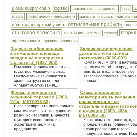
global supply chain
logistic
б
transportation management
база
коваль
логистический менеджмент
навчальний
математична модель
оптимальная прибыль
общетранспортный узлел
перев
сбытовая логистика
теория
состояние система
стеллаж
эффективность функционирования
Задача по обоснованию
Задача по определению
оптимальной площади
доходности на активы
складов на предприятии
(логистика) (0060-001)
(логистика) (1027-003)
Компания J. Mitchell в настоя
Под заявкой понимаем партию
время имеет объем продаж 1
груза, поступающую на склад.
млн. ф. ст. в год, а уровень ее
Обслуживание заключается в
запасов составляет 25% объ
хранении груза на складе.
продаж....
Аппарат обслуживания...
Формы предприятий
Схема проведения
розничной торговли (2002,
мониторинга выполнения
414с., MET0016-62)
плана поставок по
отдельным видам готово
Было предпринято много попыток
продукции (2006, 488с.,
систематизировать предприятия
MET0006-50)
розничной торговли. В качестве
критериев использовались
Как показывает практика, одн
ассортимент, величина
определения выполнения об
предприятия,...
плана реализа­ции готовой
продукции недостаточно. Поэ