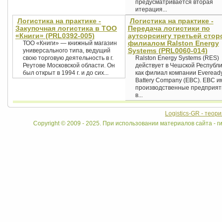
предусматривается вторая
итерация...
Логистика на практике -
Логистика на практике -
Закупочная логистика в ТОО
Передача логистики по
«Книги» (PRL0392-005)
аутсорсингу третьей стор
филиалом Ralston Energy
ТОО «Книги» — книжный магазин
Systems (PRL0060-014)
универсального типа, ведущий
свою торговую деятельность в г.
Ralston Energy Systems (RES)
Реутове Московской области. Он
действует в Чешской Республ
был открыт в 1994 г. и до сих...
как филиал компании Everead
Battery Company (EBC). EBC и
производственные предприят
в...
Logistics-GR - теор
Copyright © 2009 - 2025. При использовании материалов сайта - ги