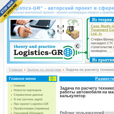
"Logistics-GR" - авторский проект в сфер
украинско-английский проект - проект интеграции теории и практ
Case Study (
Treatment C
Ltd. (с
Стефен Вагнер,
президент СТС 
строительстве 
проведени...
Главная
Задачи по логистике
Задача по расчету техник
маршруте (0258-018) + калькулятор
Главное меню
Размести
Главная
Задача по расчету техник
Новости партнеров
работы автомобиля на мая
Справочные данные
калькулятор
О нас (истоки, идеи)
Про проект Logistics-GR
Профсловари (термины)
Рейтинг пользователей:
Глоссарий (Glossary)