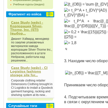
Образование (видео)
Учебные курсы (видео)
Фрагмент из кейса
Case Study (кейс) -
Корпорация Silver-
Thorne, Inc. (STI)
(выбор...
Джанет Хэйвард, менеджер
по закупке упаковочных
материалов завода
ч
корпорации Silver-Thorne Inc.,
расположенного в штате
Небраска, работала над
решением...
3. Находим число оборо
Case Study (кейс) - CI
Logistics fashions
storage site for...
Corporate clothing retailer
Dimensions Clothing brought in
Принимаем число обор
CI Logistics to install a Quodeck
garment hanging, racking and
shelving system at its new...
4. Подсчитываем время
в связи с округлением ч
Случайные тэги