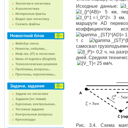
Экология и логистика
Исходные данные:
Агрологистика
= 5 км, п
Интересные факты
= 3 км
Видео про логистику
маршруте AD перев
Скачать файлы
коэффициентом ис
= 1
Новостной блок
т с
Фейсбук лента
самосвал грузоподъем
Новости, события...
= 0,2 ч, на раз
Инф.тех. (IT) в логистике
дней. Средняя техничес
News of logistics (English)
= 25 км/ч.
Технологические решения
Проблемы, вопросы...
Прогнозы, перспективы...
Задачи, задания
Задачи по логистике
Задания (по темам)
Курсовые, контрольные..
Тестовые задания
Контрольные вопросы
Кроссворды
Рис. 3.4. Схема мая