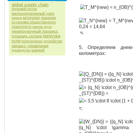
global supply chain
грузовой поток
железнодорожный узел
категория
лощинин
задачи
остановка общественного
транспорта
партия груза
перегрузочный процесс
ч.
погрузка
площадь склада
угля
погрузочное устройство
процесс управления
5. Определяем днев
шанхай
руководство
километрах:
т;