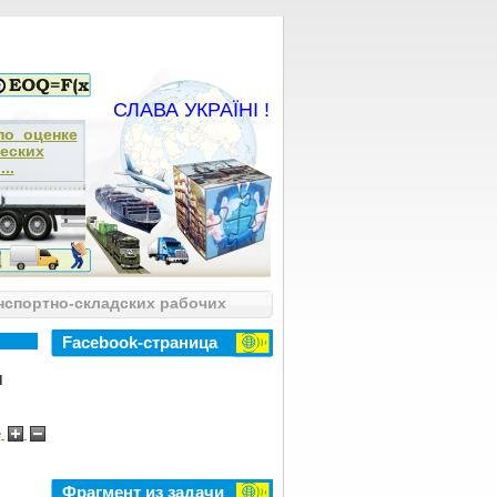
СЛАВА УКРАЇНІ !
по оценке
еских
..
нспортно-складских рабочих
Facebook-страница
ы
e
Фрагмент из задачи