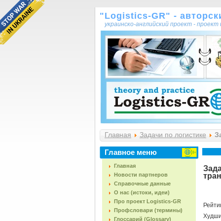
"Logistics-GR" - авторс
украинско-английский проект - проек
Главная
Задачи по логистике
За
(0258-032)
Главное меню
Главная
Зад
Новости партнеров
тран
Справочные данные
О нас (истоки, идеи)
Про проект Logistics-GR
Рейти
Профсловари (термины)
Худш
Глоссарий (Glossary)