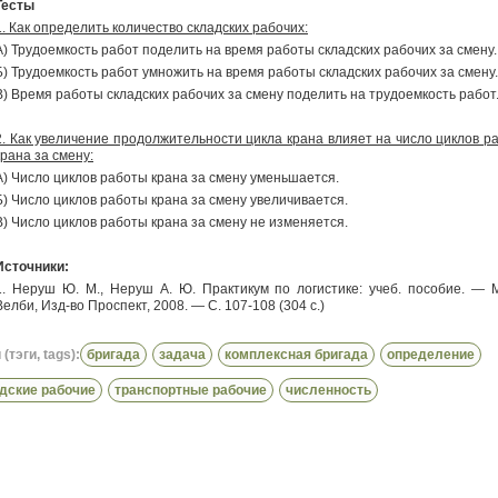
Тесты
1. Как определить количество складских рабочих:
А) Трудоемкость работ поделить на время работы складских рабочих за смену.
Б) Трудоемкость работ умножить на время работы складских рабочих за смену.
В) Время работы складских рабочих за смену поделить на трудоемкость работ
2. Как увеличение продолжительности цикла крана влияет на число циклов р
крана за смену:
А) Число циклов работы крана за смену уменьшается.
Б) Число циклов работы крана за смену увеличивается.
В) Число циклов работы крана за смену не изменяется.
Источники:
.
Неруш Ю. М., Неруш А. Ю. Практикум по логистике: учеб. пособие. — М
Велби, Изд-во Проспект, 2008. — С. 107-108 (304 с.)
(тэги, tags):
бригада
задача
комплексная бригада
определение
дские рабочие
транспортные рабочие
численность