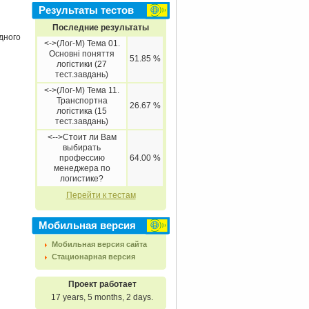
Результаты тестов
Последние результаты
дного
<->(Лог-М) Тема 01.
Основні поняття
51.85 %
логістики (27
тест.завдань)
<->(Лог-М) Тема 11.
Транспортна
26.67 %
логістика (15
тест.завдань)
<-->Стоит ли Вам
выбирать
профессию
64.00 %
менеджера по
логистике?
Перейти к тестам
Мобильная версия
Мобильная версия сайта
Стационарная версия
Проект работает
17 years, 5 months, 2 days.