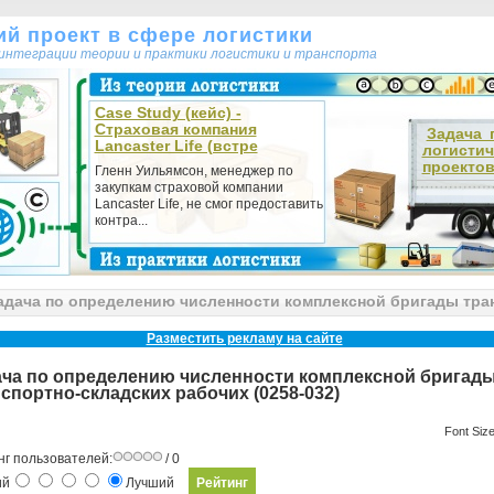
кий проект в сфере логистики
т интеграции теории и практики логистики и транспорта
Case Study (кейс) -
Страховая компания
Задача 
Lancaster Life (встре
логистич
проектов.
Гленн Уильямсон, менеджер по
закупкам страховой компании
Lancaster Life, не смог предоставить
контра...
дача по определению численности комплексной бригады тра
Разместить рекламу на сайте
ача по определению численности комплексной бригад
спортно-складских рабочих (0258-032)
Font Siz
нг пользователей:
/ 0
ий
Лучший