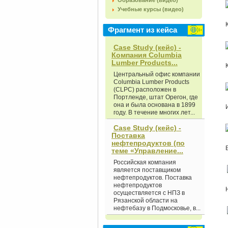
Образование (видео)
Учебные курсы (видео)
Фрагмент из кейса
Case Study (кейс) -
Компания Columbia
Lumber Products...
Центральный офис компании
Columbia Lumber Products
(CLPC) расположен в
Портленде, штат Орегон, где
она и была основана в 1899
году. В течение многих лет...
Case Study (кейс) -
Поставка
нефтепродуктов (по
теме «Управление...
Российская компания
является поставщиком
нефтепродуктов. Поставка
нефтепродуктов
осуществляется с НПЗ в
Рязанской области на
нефтебазу в Подмосковье, в...