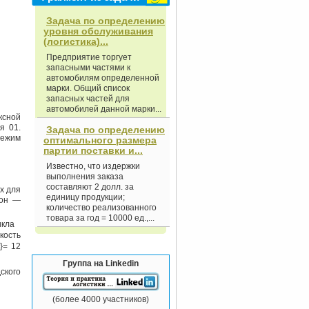
Задача по определению
уровня обслуживания
(логистика)...
Предприятие торгует
запасными частями к
автомобилям определенной
марки. Общий список
запасных частей для
автомобилей данной марки...
ксной
я 01.
Задача по определению
режим
оптимального размера
партии поставки и...
Известно, что издержки
выполнения заказа
составляют 2 долл. за
х для
единицу продукции;
гон —
количество реализованного
товара за год = 10000 ед.,...
цикла
кость
= 12
Группа на Linkedin
ского
(более 4000 участников)