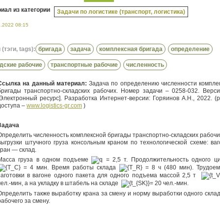
иал из категории
Задачи по логистике (транспорт, логистика)
1.2022 08:15
(тэги, tags):
бригада
задача
комплексная бригада
определение
дские рабочие
транспортные рабочие
численность
Ссылка на данный материал:
Задача по определению численности компле
бригады транспортно-складских рабочих. Номер задачи – 0258-032. Верси
[Электронный ресурс]. Разработка Интернет-версии: Горяинов А.Н., 2022. (
доступа –
www
.
logistics
-
gr
.
com
)
Задача
Определить численность комплексной бригады транспортно-складских рабочи
выгрузки штучного груза консольным краном по технологической схеме: ва
кран — склад.
Масса груза в одном подъеме
= 2,5 т. Продолжительность одного 
= 4 мин. Время работы склада
= 8 ч (480 мин). Трудоем
заготовки в вагоне одного пакета для одного подъема массой 2,5 т
чел.-мин, а на укладку в штабель на складе
= 20 чел.-мин.
Определить также выработку крана за смену и норму выработки одного склад
рабочего за смену.