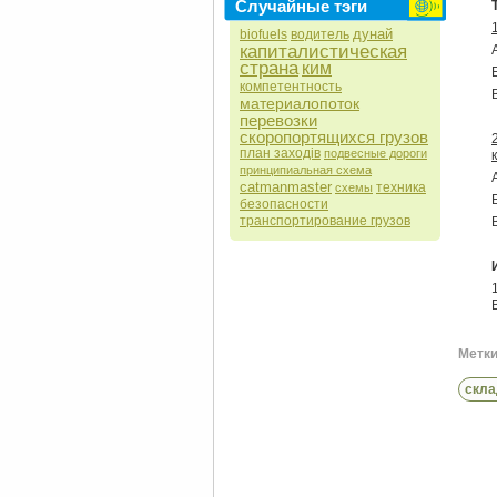
Случайные тэги
дунай
biofuels
водитель
капиталистическая
страна
ким
компетентность
материалопоток
перевозки
скоропортящихся грузов
план заходів
подвесные дороги
принципиальная схема
сatmanmaster
техника
схемы
безопасности
транспортирование грузов
1
Метки 
скла