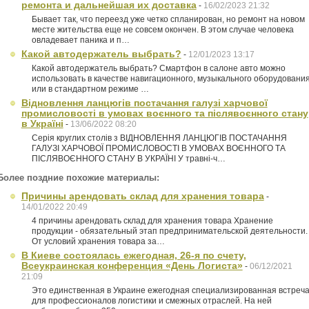
ремонта и дальнейшая их доставка
-
16/02/2023 21:32
Бывает так, что переезд уже четко спланирован, но ремонт на новом
месте жительства еще не совсем окончен. В этом случае человека
овладевает паника и п…
Какой автодержатель выбрать?
-
12/01/2023 13:17
Какой автодержатель выбрать? Смартфон в салоне авто можно
использовать в качестве навигационного, музыкального оборудовани
или в стандартном режиме …
Відновлення ланцюгів постачання галузі харчової
промисловості в умовах воєнного та післявоєнного стану
в Україні
-
13/06/2022 08:20
Серія круглих столів з ВІДНОВЛЕННЯ ЛАНЦЮГІВ ПОСТАЧАННЯ
ГАЛУЗІ ХАРЧОВОЇ ПРОМИСЛОВОСТІ В УМОВАХ ВОЄННОГО ТА
ПІСЛЯВОЄННОГО СТАНУ В УКРАЇНІ У травні-ч…
Более поздние похожие материалы:
Причины арендовать склад для хранения товара
-
14/01/2022 20:49
4 причины арендовать склад для хранения товара Хранение
продукции - обязательный этап предпринимательской деятельности.
От условий хранения товара за…
В Киеве состоялась ежегодная, 26-я по счету,
Всеукраинская конференция «День Логиста»
-
06/12/2021
21:09
Это единственная в Украине ежегодная специализированная встреч
для профессионалов логистики и смежных отраслей. На ней