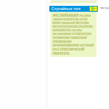
Метки 
Случайные тэги
дистрибьюция
доставка
количество ездок
товаров
корея
методика
лещинский
методологические проблемы
переработка
система
судовладелец
регулирования
телематика
территория
управление
складированием
штучный
электрический
груз
двигатель