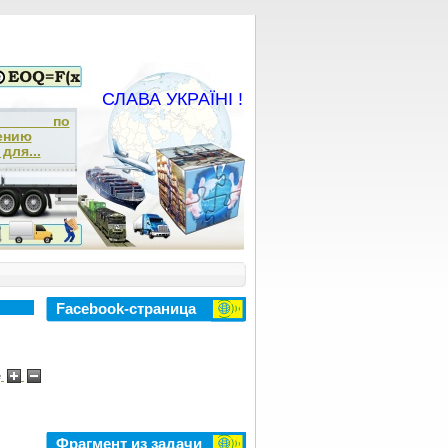
СЛАВА УКРАЇНІ !
ча по
ению
для...
Facebook-страница
e
Фрагмент из задачи