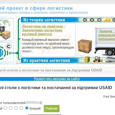
кий проект в сфере логистики
т интеграции теории и практики логистики и транспорта
Логистика на практике -
Закупочная логистика
Зада
крупной книгото
определ
площади 
Каждый книжный магазин имеет
структуру (или, по крайней мере,
должностное лицо), организующую
логист...
глі столи з логістики та постачання за підтримки USAID
Разместить рекламу на сайте
лі столи з логістики та постачання за підтримки USAID
Font Siz
нг пользователей:
/ 0
ий
Лучший