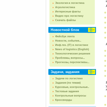
Экология и логистика
Агрологистика
Интересные факты
Видео про логистику
Скачать файлы
Новостной блок
Фейсбук лента
Новости, события...
Инф.тех. (IT) в логистике
News of logistics (English)
Технологические решения
Проблемы, вопросы...
Прогнозы, перспективы...
Задачи, задания
Задачи по логистике
Задания (по темам)
Курсовые, контрольные..
Тестовые задания
Контрольные вопросы
Кроссворды