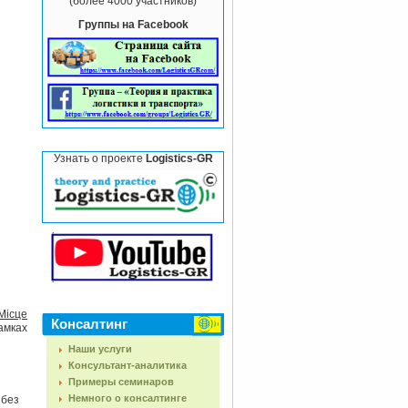
(более 4000 участников)
Группы на Facebook
Узнать о проекте
Logistics-GR
Місце
Консалтинг
рамках
Наши услуги
Консультант-аналитика
Примеры семинаров
Немного о консалтинге
 без