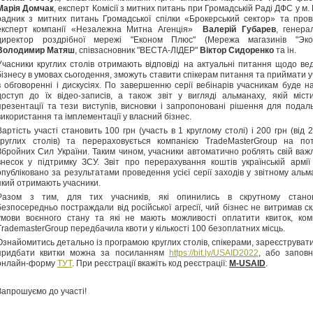
Марія Домчак
, експерт Комісії з митних питань при Громадській Раді ДФС у м. 
радник з митних питань Громадської спілки «Брокерський сектор» та пров
експерт компанії «Незалежна Митна Агенція»
Валерій Губарев
, генера
директор роздрібної мережі "Економ Плюс" (Мережа магазинів "Эко
Володимир Матяш
, співзасновник "ВЕСТА-ЛІДЕР"
Віктор Сидоренко
та ін.
Учасники круглих столів отримають відповіді на актуальні питання щодо ве
бізнесу в умовах сьогодення, зможуть ставити спікерам питання та приймати у
в обговоренні і дискусіях. По завершенню серії вебінарів учасникам буде н
доступ до їх відео-записів, а також звіт у вигляді альманаху, якій міст
презентації та тези виступів, висновки і запропоновані рішення для подал
використання та імплементації у власний бізнес.
Вартість участі становить 100 грн (участь в 1 круглому столі) і 200 грн (від 
круглих столів) та перераховується компанією TradeMasterGroup на по
Збройних Сил України. Таким чином, учасники автоматично роблять свій важ
внесок у підтримку ЗСУ. Звіт про перерахування коштів українській армії
опубліковано за результатами проведення усієї серії заходів у звітному альм
який отримають учасники.
Разом з тим, для тих учасників, які опинились в скрутному стано
безпосередньо постраждали від російської агресії, чий бізнес не витримав ск
умови воєнного стану та які не мають можливості оплатити квиток, ком
TrademasterGroup передбачила квоти у кількості 100 безоплатних місць.
Ознайомитись детально із програмою круглих столів, спікерами, зареєструвати
придбати квитки можна за посиланням
https://bit.ly/USAID2022
, або запов
онлайн-форму
ТУТ
. При реєстрації вкажіть код реєстрації:
M-USAID
.
Запрошуємо до участі!