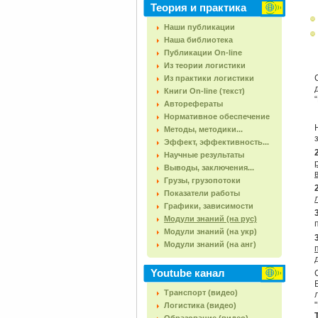
Теория и практика
Наши публикации
Наша библиотека
Публикации On-line
Из теории логистики
Из практики логистики
Книги On-line (текст)
Авторефераты
Нормативное обеспечение
Методы, методики...
Эффект, эффективность...
Научные результаты
Выводы, заключения...
Грузы, грузопотоки
Показатели работы
Графики, зависимости
Модули знаний (на рус)
Модули знаний (на укр)
Модули знаний (на анг)
Youtube канал
Транспорт (видео)
Логистика (видео)