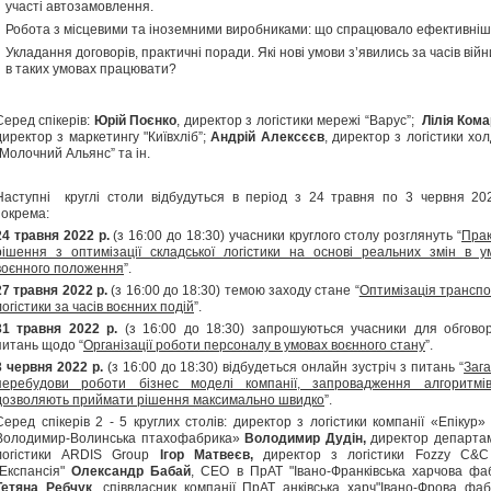
участі автозамовлення.
Робота з місцевими та іноземними виробниками: що спрацювало ефективні
Укладання договорів, практичні поради. Які нові умови з’явились за часів війни
в таких умовах працювати?
Серед спікерів:
Юрій Поєнко
, директор з логістики мережі “Варус”;
Лілія Ком
директор з маркетингу "Київхліб”;
Андрій Алексєєв
, директор з логістики хо
“Молочний Альянс” та ін.
Наступні круглі столи відбудуться в період з 24 травня по 3 червня 202
зокрема:
24
травня 2022 р.
(з 16:00 до 18:30) учасники круглого столу розглянуть “
Прак
рішення з оптимізації складської логістики на основі реальних змін в у
воєнного положення
”.
27
травня 2022 р.
(з 16:00 до 18:30) темою заходу стане “
Оптимізація транспо
логістики за часів воєнних подій
”.
31
травня 2022 р.
(з 16:00 до 18:30) запрошуються учасники для обгово
питань щодо “
Організації роботи персоналу в умовах воєнного стану
”.
3
червня 2022 р.
(з 16:00 до 18:30) відбудеться онлайн зустріч з питань “
Зага
перебудови роботи бізнес моделі компанії, запровадження алгоритмів
дозволяють приймати рішення максимально швидко
”.
Серед спікерів 2 - 5 круглих столів: директор з логістики компанії «Епікур»
Володимир-Волинська птахофабрика»
Володимир Дудін,
директор департа
логістики ARDIS Group
Ігор Матвеєв,
директор з логістики Fozzy C&
"Експансія"
Олександр Бабай
, СЕО в ПрАТ "Івано-Франківська харчова фа
Тетяна Ребчук
, співвласник компанії ПрАТ анківська харч"Івано-Фрова фаб