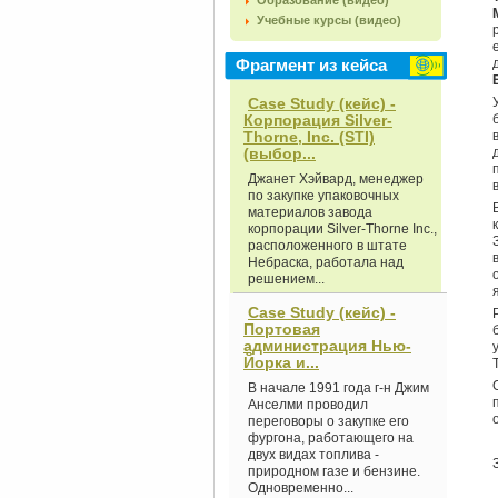
Образование (видео)
Учебные курсы (видео)
Фрагмент из кейса
Case Study (кейс) -
Корпорация Silver-
Thorne, Inc. (STI)
(выбор...
Джанет Хэйвард, менеджер
по закупке упаковочных
материалов завода
корпорации Silver-Thorne Inc.,
расположенного в штате
Небраска, работала над
решением...
Case Study (кейс) -
Портовая
администрация Нью-
Йорка и...
В начале 1991 года г-н Джим
Анселми проводил
переговоры о закупке его
фургона, работающего на
двух видах топлива -
природном газе и бензине.
Одновременно...