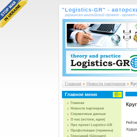
"Logistics-GR" - авторс
украинско-английский проект - проек
Главная
Новости партнеров
Кру
Главное меню
Главная
Круг
Новости партнеров
Справочные данные
О нас (истоки, идеи)
Рейти
Про проект Logistics-GR
Худш
Профсловари (термины)
Глоссарий (Glossary)