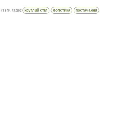
(тэги, tags):
круглий стіл
логістика
постачання