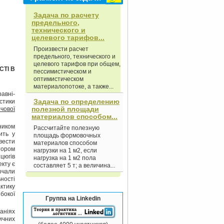
Задача по расчету
предельного,
технического и
целевого тарифов...
Произвести расчет
предельного, технического и
целевого тарифов при общем,
ТІ В
пессимистическом и
оптимистическом
материалопотоке, а также...
авні-
Задача по определению
істики
полезной площади
чової
материалов способом...
вником
Рассчитайте полезную
ить у
площадь формовочных
вести
материалов способом
тором
нагрузки на 1 м2, если
цюгів
нагрузка на 1 м2 пола
кту є
составляет 5 т; а величина...
очали
ності
ктику
ибокої
Группа на Linkedin
аніях
ичних