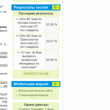
ше?
Результаты тестов
 і як
Последние результаты
<->(Лог-М) Тема 01.
Основні поняття
51.85 %
логістики (27
арова
,
тест.завдань)
лдингу
<->(Лог-М) Тема 11.
Транспортна
26.67 %
логістика (15
2 р.,
тест.завдань)
<-->Стоит ли Вам
тичні
выбирать
мовах
профессию
64.00 %
менеджера по
ртної
логистике?
Перейти к тестам
рення
льної
Мобильная версия
, які
Мобильная версия сайта
 ПрАТ
Стационарная версия
менту
C ТОВ
Проект работает
брика
рика"
17 years, 5 months, 1 days.