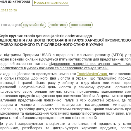
иал из категории
Новости партнеров
5.2022 20:58
(тэги, tags):
круглий стіл
логістика
постачання
Серія круглих столів для спеціалістів логістики щодо
ВІДНОВЛЕННЯ ЛАНЦЮГІВ ПОСТАЧАННЯ ГАЛУЗІ ХАРЧОВОЇ ПРОМИСЛОВОС
УМОВАХ ВОЄННОГО ТА ПІСЛЯВОЄННОГО СТАНУ В УКРАЇНІ
За підтримки Програми USAID з аграрного і сільського розвитку (АГРО) у тр
червні в режимі онлайн відбудуться п’ять круглих столів для представників лог
щодо обговорення питань
відновлення ланцюгів постачання галузі хар
промисловості в умовах воєнного та післявоєнного стану в Україні
.
Заходи ініційовано та проводяться компанією
TradeMasterGroup
, яка є засно
та організатором щорічного Дня Логіста в Україні, що традиційно проход
листопаді і травні. Цього разу у зв'язку з відсутністю можливості про
травневий Всеукраїнський День Логіста у звичному форматі, організа
підготовлено серію онлайн круглих столів, присвячених відновленню лан
постачання продуктів харчування для населення України. Зокрема, метою прое
залучення представників логістичної галузі з усіх областей України, де п
працювати ланцюги поставки і планується налагодження життєдіяль
населення, до обміну досвідом з логістами-експертами, країни яких мають пра
відновлення та налагодження логістичних ланцюгів постачання після війни, гл
кризи та які займались впровадженням новітніх технологій.
До участі запрошуються спеціалісти з логістики, які працюють у комп
виробниках, ритейлерах та дистрибуторах харчових продуктів, логіст