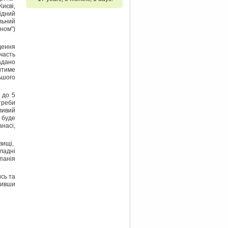
Києві,
ідний
льний
ном")
дення
часть
адано
итиме
ьшого
2 до 5
треби
ливий
 буде
анасі,
вищі,
ладні
панія
сь та
нивши