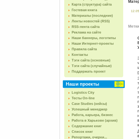
Матер
Карта (структура) сайта
Гостевая книга
12.0
Материалы (последние)
Ленты новостей (RSS)
Метки 
RSS-лента сайта
Реклама на сайте
Наши баннеры, логотипы
Наши Интернет-проекты
Правила сайта
Контакты
Тэги сайта (основные)
Тэги сайта (случайные)
Поддержать проект
Наши проекты
Logistics City
Тесты On-line
Case Studies (кейсы)
Успешный менеджер
Работа, карьера, бизнес
Работа в Харькове (архив)
Содержание книг
Список книг
Репортажи, очерки...