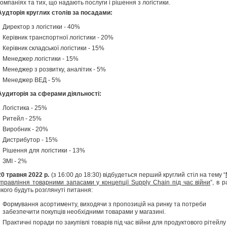
компаніях та тих, що надають послуги і рішення з логістики.
Аудторія круглих столів за посадами:
Директор з логістики - 40%
Керівник транспортної логістики - 20%
Керівник складської логістики - 15%
Менеджер логістики - 15%
Менеджер з розвитку, аналітик - 5%
Менеджер ВЕД - 5%
Аудиторія за сферами діяльності:
Логістика - 25%
Ритейл - 25%
Виробник - 20%
Дистрибутор - 15%
Рішення для логістики - 13%
ЗМІ - 2%
20
травня 2022 р.
(з 16:00 до 18:30) відбудеться перший круглий стіл на тему “
управління товарними запасами у концепції Supply Chain під час війни
”, в 
якого будуть розглянуті питання:
Формування асортименту, виходячи з пропозицій на ринку та потреби
забезпечити покупців необхідними товарами у магазині.
Практичні поради по закупівлі товарів під час війни для продуктового рітейлу