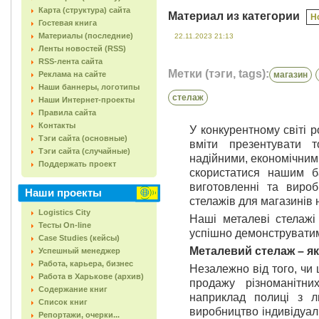
Карта (структура) сайта
Материал из категории
Н
Гостевая книга
Материалы (последние)
22.11.2023 21:13
Ленты новостей (RSS)
RSS-лента сайта
Метки (тэги, tags):
Реклама на сайте
магазин
Наши баннеры, логотипы
стелаж
Наши Интернет-проекты
Правила сайта
Контакты
У конкурентному світі 
Тэги сайта (основные)
вміти презентувати т
Тэги сайта (случайные)
надійними, економічни
Поддержать проект
скористатися нашим ба
виготовленні та вироб
Наши проекты
стелажів для магазинів
Logistics City
Наші металеві стелажі 
Тесты On-line
успішно демонструвати
Case Studies (кейсы)
Металевий стелаж – як
Успешный менеджер
Работа, карьера, бизнес
Незалежно від того, чи 
Работа в Харькове (архив)
продажу різноманітни
Содержание книг
наприклад полиці з л
Список книг
виробництво індивідуал
Репортажи, очерки...