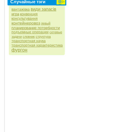
Случайные тэги
види запасів
вантажівка
игра
конвенция
консультування
контейнеровоз
левый
планирование потребности
подъемные операции
сетевые
задачи
словник
структура
транспортная наука
транспортная характеристика
фургон