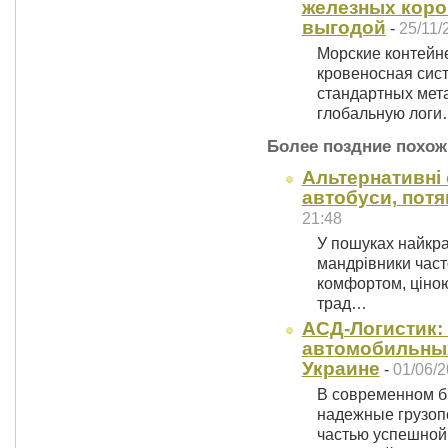
железных коро
выгодой
-
25/11/
Морские контейне
кровеносная сист
стандартных мет
глобальную лог
Более поздние похож
Альтернативні
автобуси, потяг
21:48
У пошуках найкр
мандрівники част
комфортом, ціною 
трад…
АСД-Логистик:
автомобильных
Украине
-
01/06/2
В современном б
надежные грузоп
частью успешной 