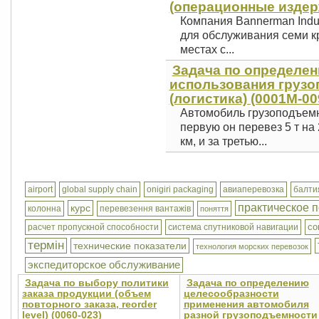
(операционные издерж
Компания Bannerman Indu
для обслуживания семи к
местах с...
Задача по определе
использования груз
(логистика) (0001М-00
Автомобиль грузоподъемно
первую он перевез 5 т на 
км, и за третью...
airport
global supply chain
onigiri packaging
авиаперевозка
балти
практическое 
курс
колонна
перевезення вантажів
поняття
со
расчет пропускной способности
система спутниковой навигации
термін
технические показатели
технология морских перевозок
экспедиторское обслуживание
Задача по выбору политики
Задача по определению
заказа продукции (объем
целесообразности
повторного заказа, reorder
применения автомобиля
level) (0060-023)
разной грузоподъемности