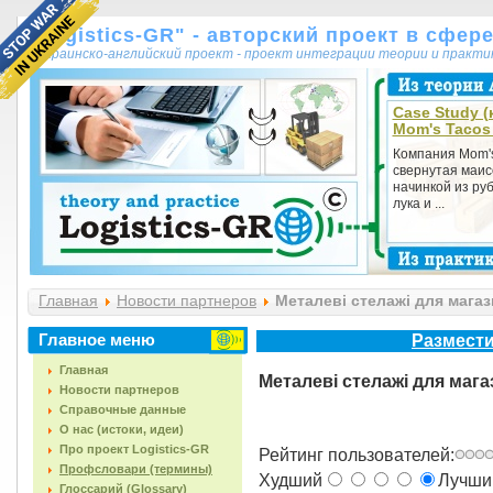
"Logistics-GR" - авторский проект в сфер
украинско-английский проект - проект интеграции теории и практ
Case Study (
Mom's Tacos 
Компания Mom's
свернутая маис
начинкой из руб
лука и ...
Главная
Новости партнеров
Металеві стелажі для магаз
Главное меню
Размести
Главная
Металеві стелажі для мага
Новости партнеров
Справочные данные
О нас (истоки, идеи)
Про проект Logistics-GR
Рейтинг пользователей:
Профсловари (термины)
Худший
Лучш
Глоссарий (Glossary)