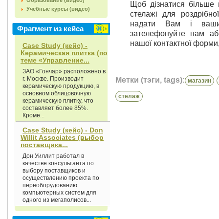
Образование (видео)
Щоб дізнатися більше 
Учебные курсы (видео)
стелажі для роздрібно
надати Вам і вашим
Фрагмент из кейса
зателефонуйте нам аб
нашої контактної форми,
Case Study (кейс) -
Керамическая плитка (по
теме «Управление...
ЗАО «Гончар» расположено в
г. Москве. Производит
Метки (тэги, tags):
магазин
керамическую продукцию, в
основном облицовочную
стелаж
керамическую плитку, что
составляет более 85%.
Кроме...
Case Study (кейс) - Don
Willit Associates (выбор
поставщика...
Дон Уиллит работал в
качестве консультанта по
выбору поставщиков и
осуществлению проекта по
переоборудованию
компьютерных систем для
одного из мегаполисов...