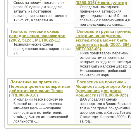
(0258-016) + калькулятор
Спрос на продукт постоянен и
равен 20 единицам в неделю,
Определить выгодность
затраты на повторное
применения автомобиля
размещение заказа составляют
грузоподъемностью 5,0 т по
125 ф. ст., а затраты на...
сравнению с автомобилем 4,0 
при следующих условиях:...
Технологические схемы
Основные группы причин,
передвижения пассажиров
которые на водителя-
(2002, 512с., MET0022-11)
экспедитора может быть
наложен штраф (2007, 384с
Технологические схемы
MET0033-06)
передвижения пассажиров на рис.
2.8.
Ниже представлен перечень
основных групп причин, за
которые на водителя-экспеди
может быть наложен штраф. 1
Невыполнение требований
санитарных норм...
Логистика на практике -
Логистика на практике -
Перевод целей в конкретные
Мощность аэропорта Хит
действия компании Tesco
(улучшения для роста
(PRL0060-010)
мощности) (PRL0060-025)
У компании Tesco в основу ее
ВАА управляет семью
базовой стратегии положена
аэропортами в Великобритани
ключевая цель — «создание
том числе тремя лондонскими
ценности для потребителей,
аэропортами: в Хитроу, Гетуик
чтобы добиться их пожизненной
Станстеде. К апрелю 2000 г. 
лояльности»....
за год...