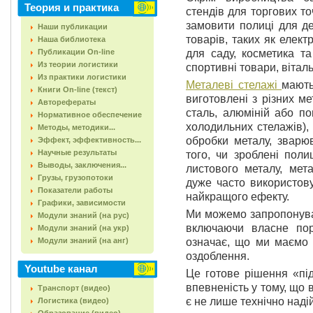
Теория и практика
стендів для торгових т
замовити полиці для де
Наши публикации
товарів, таких як елект
Наша библиотека
Публикации On-line
для саду, косметика та
Из теории логистики
спортивні товари, віталь
Из практики логистики
Металеві стелажі
мають
Книги On-line (текст)
виготовлені з різних ме
Авторефераты
сталь, алюміній або п
Нормативное обеспечение
холодильних стелажів),
Методы, методики...
обробки металу, зварю
Эффект, эффективность...
Научные результаты
того, чи зроблені поли
Выводы, заключения...
листового металу, мет
Грузы, грузопотоки
дуже часто використову
Показатели работы
найкращого ефекту.
Графики, зависимости
Ми можемо запропонуват
Модули знаний (на рус)
включаючи власне по
Модули знаний (на укр)
Модули знаний (на анг)
означає, що ми маємо 
оздоблення.
Youtube канал
Це готове рішення «пі
впевненість у тому, що
Транспорт (видео)
є не лише технічно над
Логистика (видео)