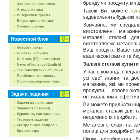
бренду чи продукту, ми
Экология и логистика
Агрологистика
Також Ви можете
куп
Интересные факты
задовольнять будь-які п
Видео про логистику
Звичайно, ми спеціал
Скачать файлы
виготовленні магази
металеві стелажі дл
Новостной блок
виготовляємо металеві с
Фейсбук лента
Ваш продукт, Ваше тор
Новости, события...
ваші часові рамки та бю
Инф.тех. (IT) в логистике
Залізні стелажі купити
News of logistics (English)
Технологические решения
У нас є команда спеціалі
Проблемы, вопросы...
усі свої знання та до
Прогнозы, перспективы...
магазинів, які ми прое
продукти, доповнюю
Задачи, задания
оптимальними, ефективні
Задачи по логистике
Ви можете придбати шир
Задания (по темам)
металеві стелажі для г
Курсовые, контрольные..
неодмінно їх придбати.
Тестовые задания
Металеві стелажі на з
Контрольные вопросы
полиці для роздрібної то
Кроссворды
Окрім виробництва ба