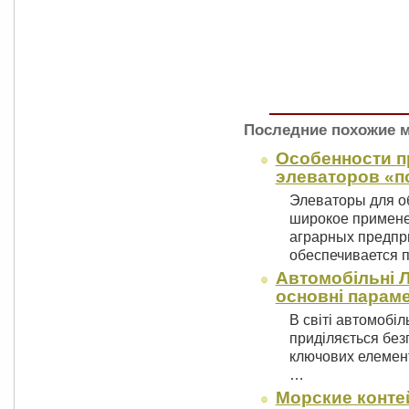
Последние похожие 
Особенности п
элеваторов «п
Элеваторы для о
широкое примене
аграрных предпр
обеспечивается
Автомобільні Л
основні парам
В світі автомобіл
приділяється безп
ключових елемент
…
Морские конте