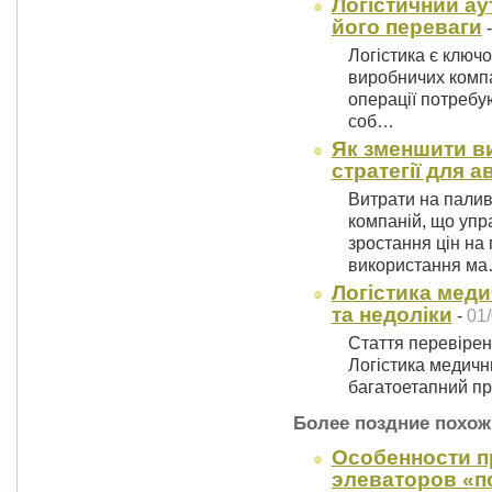
Логістичний ау
його переваги
Логістика є ключ
виробничих компа
операції потребу
соб…
Як зменшити в
стратегії для 
Витрати на палив
компаній, що упр
зростання цін на
використання м
Логістика меди
та недоліки
-
01/
Стаття перевіре
Логістика медичн
багатоетапний пр
Более поздние похож
Особенности п
элеваторов «п