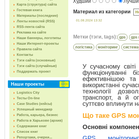
Худший
Лучш
Карта (структура) сайта
Гостевая книга
Материал из категории
Н
Материалы (последние)
01.08.2024 13:32
Ленты новостей (RSS)
RSS-лента сайта
Реклама на сайте
Метки (тэги, tags):
gps
gps 
Наши баннеры, логотипы
Наши Интернет-проекты
логістика
моніторинг
система
Правила сайта
Контакты
Тэги сайта (основные)
У сучасному світі
Тэги сайта (случайные)
функціонуванні б
Поддержать проект
ефективнішою та
Наши проекты
використанні сучас
технології дозв
Logistics City
транспорт, а й о
Тесты On-line
суттєво вплинути н
Case Studies (кейсы)
Успешный менеджер
Що таке GPS мо
Работа, карьера, бизнес
Работа в Харькове (архив)
Основні компонен
Содержание книг
Список книг
GPS моніторинг
Репортажи, очерки...