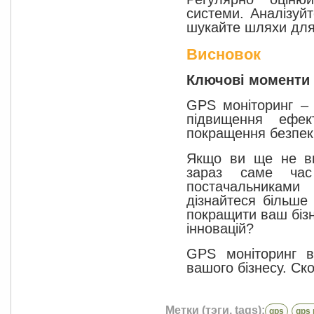
системи. Аналізуй
шукайте шляхи для
Висновок
Ключові моменти
GPS моніторинг –
підвищення ефек
покращення безпек
Якщо ви ще не ви
зараз саме час
постачальниками 
дізнайтеся більше
покращити ваш бізн
інновацій?
GPS моніторинг в
вашого бізнесу. Ск
Метки (тэги, tags):
gps
gps 