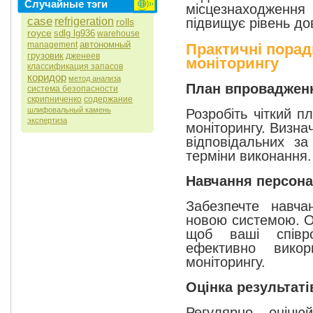
Случайные тэги
місцезнаходження 
case
підвищує рівень дов
refrigeration
rolls
royce
sdlg lg936
warehouse
автономный
management
Практичні пора
грузовик
дженеев
моніторингу
классификация запасов
коридор
метод анализа
План впроваджен
система безопасности
скрипниченко
содержание
шлифовальный камень
Розробіть чіткий 
экспертиза
моніторингу. Визна
відповідальних за 
терміни виконання.
Навчання персон
Забезпечте навч
новою системою. Ор
щоб ваші співро
ефективно викор
моніторингу.
Оцінка результаті
Регулярно оціню