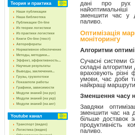
дані про рух 
Теория и практика
найоптимальніш
Наши публикации
зменшити час у д
Наша библиотека
паливо.
Публикации On-line
Из теории логистики
Оптимізація ма
Из практики логистики
моніторингу
Книги On-line (текст)
Авторефераты
Алгоритми оптимі
Нормативное обеспечение
Методы, методики...
Сучасні системи G
Эффект, эффективность...
складні алгоритми 
Научные результаты
Выводы, заключения...
враховують різні ф
Грузы, грузопотоки
умови, час доби т
Показатели работы
найкращі маршрути
Графики, зависимости
Модули знаний (на рус)
Зменшення часу н
Модули знаний (на укр)
Модули знаний (на анг)
Завдяки оптиміза
зменшити час на д
Youtube канал
більше доставок 
продуктивність к
Транспорт (видео)
паливо.
Логистика (видео)