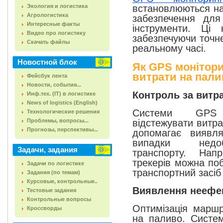
встановлюються на
Экология и логистика
Агрологистика
забезпечення для
Интересные факты
інструменти. Ці
Видео про логистику
забезпечуючи точне
Скачать файлы
реальному часі.
Новостной блок
Як GPS монітори
витрати на пал
Фейсбук лента
Новости, события...
Контроль за витр
Инф.тех. (IT) в логистике
News of logistics (English)
Системи GPS 
Технологические решения
Проблемы, вопросы...
відстежувати витра
Прогнозы, перспективы...
допомагає виявл
випадки недоб
Задачи, задания
транспорту. На
трекерів можна поб
Задачи по логистике
транспортний засіб
Задания (по темам)
Курсовые, контрольные..
Виявлення неефе
Тестовые задания
Контрольные вопросы
Оптимізація маршр
Кроссворды
на паливо. Систе