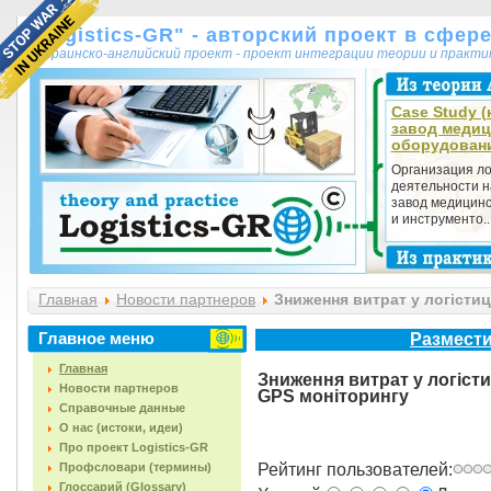
"Logistics-GR" - авторский проект в сфер
украинско-английский проект - проект интеграции теории и практ
Case Study (
завод медиц
оборудован
Организация ло
деятельности н
завод медицинс
и инструменто..
Главная
Новости партнеров
Зниження витрат у логістиц
Главное меню
Размести
Главная
Зниження витрат у логіст
Новости партнеров
GPS моніторингу
Справочные данные
О нас (истоки, идеи)
Про проект Logistics-GR
Профсловари (термины)
Рейтинг пользователей:
Глоссарий (Glossary)