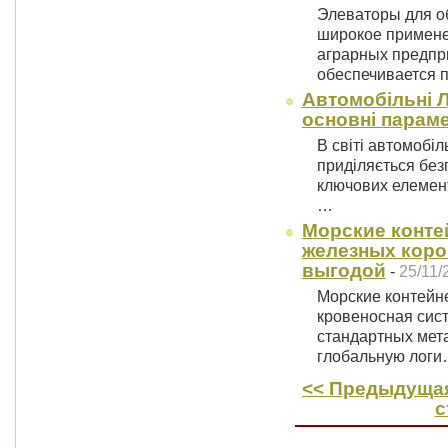
Элеваторы для о
широкое примене
аграрных предпр
обеспечивается
Автомобільні Л
основні парам
В світі автомобіл
приділяється безп
ключових елемент
…
Морские конте
железных коро
выгодой
-
25/11/
Морские контейне
кровеносная сист
стандартных мет
глобальную лог
<< Предыдущая
с