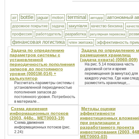
bottle
terminal
автономный а
jaguar
air
motion
автодор
закупівля
дорожное покрытие
задача
качество бензина
качеств
разработка
профессия
работодатель
розви
регулярная перевозка
финансовая логистика
эффективность при
член экипажа
Задача по определению
Задача по определению м
параметров системы с
размещения хранилищ
установленной
(задача охвата) (0060-009)
периодичностью пополнения
На рис. 5.14 показана часть
запасов до постоянного
дорожной сети и время
уровня (0001М-014) +
перемещения (в минутах) для
калькулятор
каждого участка. Где нам след
Рассчитать параметры системы с
разместить хранилище,...
установленной периодичностью
пополнения запасов до
постоянного уровня. Потребность
в материале...
Схема движения
Методы оценки
информационных потоков
эффективности
(2003, 448с., MET0003-19)
инвестиционных вложени
при реализации и
Схема движения
разработанного проекта
информационных потоков (рис.
инвестирования (2003, 448
2.24):
MET0003-03)