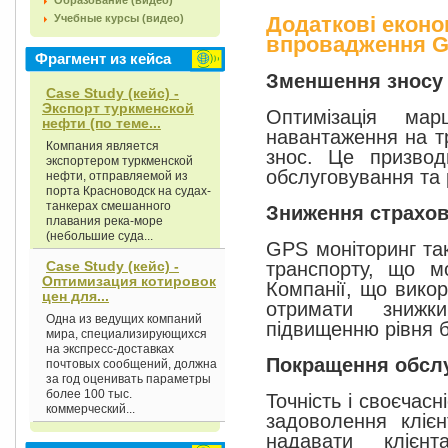
Образование (видео)
Додаткові еконо
Учебные курсы (видео)
впровадження G
Фрагмент из кейса
Зменшення зносу 
Case Study (кейс) -
Экспорт туркменской
Оптимізація мар
нефти (по теме...
навантаження на тр
Компания является
знос. Це призво
экспортером туркменской
обслуговування та 
нефти, отправляемой из
порта Красноводск на судах-
танкерах смешанного
Зниження страхов
плавания река-море
(небольшие суда...
GPS моніторинг та
транспорту, що м
Case Study (кейс) -
Оптимизация котировок
Компанії, що викор
цен для...
отримати знижк
Одна из ведущих компаний
підвищенню рівня б
мира, специализирующихся
на экспресс-доставках
Покращення обслу
почтовых сообщений, должна
за год оценивать параметры
более 100 тыс.
Точність і своєчас
коммерческий...
задоволення кліє
надавати клієн