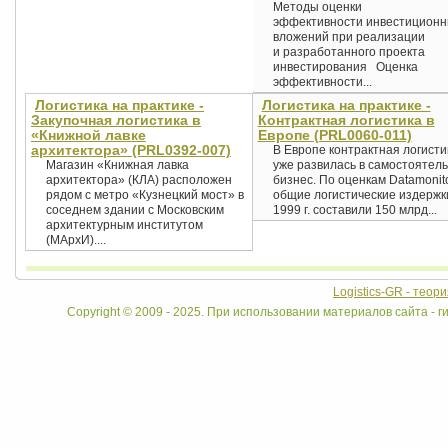
Методы оценки
эффективности инвестицион
вложений при реализации
и разработанного проекта
инвестирования Оценка
эффективности...
Логистика на практике -
Логистика на практике -
Закупочная логистика в
Контрактная логистика в
«Книжной лавке
Европе (PRL0060-011)
архитектора» (PRL0392-007)
В Европе контрактная логисти
Магазин «Книжная лавка
уже развилась в самостоятел
архитектора» (КЛА) расположен
бизнес. По оценкам Datamonito
рядом с метро «Кузнецкий мост» в
общие логистические издержк
соседнем здании с Московским
1999 г. составили 150 млрд...
архитектурным институтом
(МАрхИ)....
Logistics-GR - теор
Copyright © 2009 - 2025. При использовании материалов сайта - ги