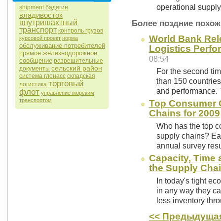
operational supply
shipment
бадягин
владивосток
внутришахтный
Более поздние похож
транспорт
контроль грузов
World Bank Rel
курсовой проект
норма
обслуживание потребителей
Logistics Perf
прямое железнодорожное
08:54
сообщение
разрешительные
сельский район
документы
For the second ti
система глонасс
складская
than 150 countries 
торговый
логистика
and performance. 
флот
управление морским
транспортом
Top Consumer G
Chains for 2009
Who has the top c
supply chains? Ea
annual survey res
Capacity, Time a
the Supply Cha
In today's tight eco
in any way they ca
less inventory th
<< Предыдущая