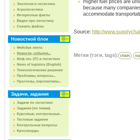
Higher fuel prices are unli
Экология и логистика
because many companies h
Агрологистика
accommodate transportati
Интересные факты
Видео про логистику
Скачать файлы
Source:
http://www.supplycha
Новостной блок
Фейсбук лента
Новости, события...
Метки (тэги, tags):
chain
su
Инф.тех. (IT) в логистике
News of logistics (English)
Технологические решения
Проблемы, вопросы...
Прогнозы, перспективы...
Задачи, задания
Задачи по логистике
Задания (по темам)
Курсовые, контрольные..
Тестовые задания
Контрольные вопросы
Кроссворды