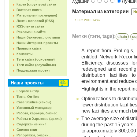
Худший
Лучш
Карта (структура) сайта
Гостевая книга
Материал из категории
Ne
Материалы (последние)
10.02.2010 14:42
Ленты новостей (RSS)
RSS-лента сайта
Реклама на сайте
Метки (тэги, tags):
chain
su
Наши баннеры, логотипы
Наши Интернет-проекты
Правила сайта
A report from ProLogis, a 
Контакты
entitled Network Reconfi
Тэги сайта (основные)
Efficiency, discusses 
Тэги сайта (случайные)
redesigned and reconfigu
Поддержать проект
distribution facilitie
environment and reduce ov
Наши проекты
Highlights in the report in
Logistics City
Тесты On-line
Optimizations to distribu
Case Studies (кейсы)
fewer distribution facilit
Успешный менеджер
new facilities are much bi
Работа, карьера, бизнес
The average size of distri
Работа в Харькове (архив)
during the past 15 years 
Содержание книг
Список книг
to approximately 300,000 
Репортажи, очерки...