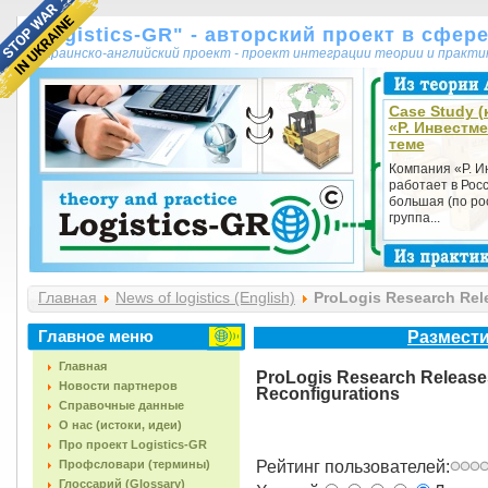
"Logistics-GR" - авторский проект в сфер
украинско-английский проект - проект интеграции теории и практ
Case Study (
«Р. Инвестме
теме
Компания «Р. И
работает в Росс
большая (по ро
группа...
Главная
News of logistics (English)
ProLogis Research Rel
Главное меню
Размести
Главная
ProLogis Research Release
Новости партнеров
Reconfigurations
Справочные данные
О нас (истоки, идеи)
Про проект Logistics-GR
Профсловари (термины)
Рейтинг пользователей:
Глоссарий (Glossary)