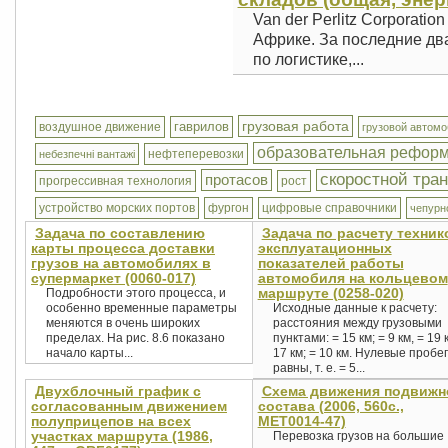
Van der Perlitz Corporati
Африке. За последние дв
по логистике,...
грузовая работа
гаврилов
воздушное движение
грузовой автом
образовательная рефор
нефтеперевозки
небезпечні вантажі
скоростной тра
протасов
прогрессивная технология
рост
устройство морских портов
фургон
цифровые справочники
чепурн
Задача по составлению
Задача по расчету техник
карты процесса доставки
эксплуатационных
грузов на автомобилях в
показателей работы
супермаркет (0060-017)
автомобиля на кольцевом
маршруте (0258-020)
Подробности этого процесса, и
особенно временные параметры
Исходные данные к расчету:
меняются в очень широких
расстояния между грузовыми
пределах. На рис. 8.6 показано
пунктами: = 15 км; = 9 км, = 19 
начало карты...
17 км; = 10 км. Нулевые пробе
равны, т. е. = 5...
Двухблочный график с
Схема движения подвижн
согласованным движением
состава (2006, 560с.,
полуприцепов на всех
MET0014-47)
участках маршрута (1986,
Перевозка грузов на большие