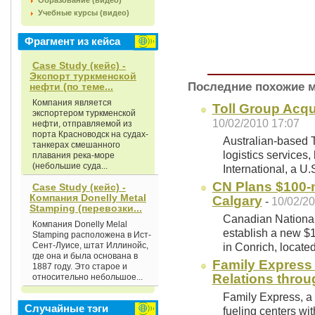
Образование (видео)
Учебные курсы (видео)
Фрагмент из кейса
Case Study (кейс) -
Экспорт туркменской
Последние похожие 
нефти (по теме...
Компания является
Toll Group Acqu
экспортером туркменской
10/02/2010 17:07
нефти, отправляемой из
порта Красноводск на судах-
Australian-based T
танкерах смешанного
logistics services
плавания река-море
(небольшие суда...
International, a U
CN Plans $100-m
Case Study (кейс) -
Компания Donelly Metal
Calgary
-
10/02/20
Stamping (перевозки...
Canadian Nationa
Компания Donelly Melal
establish a new $
Stamping расположена в Ист-
Сент-Луисе, штат Иллинойс,
in Conrich, locat
где она и была основана в
Family Express
1887 году. Это старое и
Relations thro
относительно небольшое...
Family Express, a
Случайные тэги
fueling centers wit