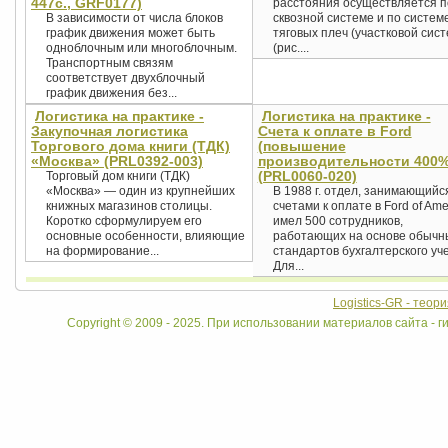
447с., GRF0177)
расстояния осуществляется п
В зависимости от числа блоков
сквозной системе и по систем
график движения может быть
тяговых плеч (участковой сист
одноблочным или многоблочным.
(рис....
Транспортным связям
соответствует двухблочный
график движения без...
Логистика на практике -
Логистика на практике -
Закупочная логистика
Счета к оплате в Ford
Торгового дома книги (ТДК)
(повышение
«Москва» (PRL0392-003)
производительности 400%
(PRL0060-020)
Торговый дом книги (ТДК)
«Москва» — один из крупнейших
В 1988 г. отдел, занимающийс
книжных магазинов столицы.
счетами к оплате в Ford of Ame
Коротко сформулируем его
имел 500 сотрудников,
основные особенности, влияющие
работающих на основе обычн
на формирование...
стандартов бухгалтерского уче
Для...
Logistics-GR - теор
Copyright © 2009 - 2025. При использовании материалов сайта - ги