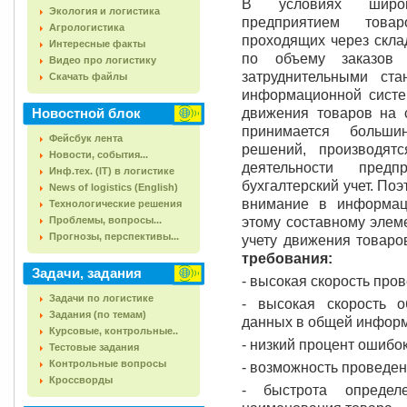
В условиях широк
Экология и логистика
предприятием това
Агрологистика
проходящих через скла
Интересные факты
по объему заказов 
Видео про логистику
затруднительными ст
Скачать файлы
информационной систе
Новостной блок
движения товаров на с
принимается больши
Фейсбук лента
решений, производят
Новости, события...
деятельности пред
Инф.тех. (IT) в логистике
бухгалтерский учет. По
News of logistics (English)
внимание в информац
Технологические решения
Проблемы, вопросы...
этому составному элеме
Прогнозы, перспективы...
учету движения товаро
требования:
Задачи, задания
- высокая скорость про
Задачи по логистике
- высокая скорость 
Задания (по темам)
данных в общей информ
Курсовые, контрольные..
- низкий процент ошибо
Тестовые задания
Контрольные вопросы
- возможность проведе
Кроссворды
- быстрота определ