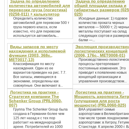
Задача по определению
Задача по определению
количества автомобилей для
общей площади склада и
перевозки груза (логистика)
габаритных размеров (025
(0258-011) + калькулятор
025)
Определить количество
Исходные данные: 1) годовое
автомобилей для перевозки 500 т
количество проката черных
груза первого класса, если
металлов — 50000 т; 2) черны
известно, что для перевозки
металлы поступают на склад
используется автомобиль...
следующих сортов и размеров:
балки —...
Виды запасов по месту
Эволюция производствен
нахождения и исполняемой
логистических концепций
функции (2003, 368с.,
(2006, 176с., MET0008-01)
MET0017-13)
Производственно-логистическ
Классификация по месту
процессы претерпевают
нахождения. Один из ее
постоянные изменения. Это
вариантов приведен на рис. 7.7.
приводит к появлению новых
Все запасы, имеющиеся в
концепций организации и
экономике, определены как
управления производством...
совокупные. Они включают в...
Логистика на практике -
Логистика на практике -
Стратегия компании The
Мощность аэропорта Хит
Schenker Group (PRL0060-
(улучшения для роста
007)
мощности) (PRL0060-025)
Группа The Schenker Group была
ВАА управляет семью
создана в Германии более чем
аэропортами в Великобритани
125 лет назад и с тех пор
том числе тремя лондонскими
работает на международной
аэропортами: в Хитроу, Гетуик
арене. Потребителей из 1000
Станстеде. К апрелю 2000 г. 