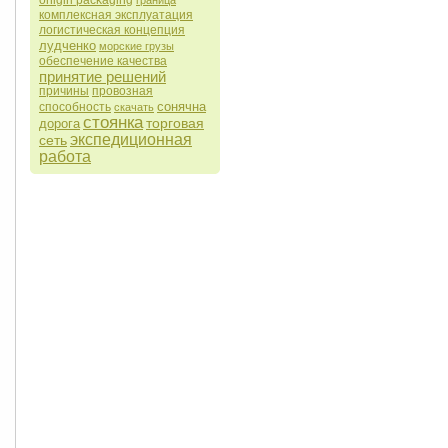
onigiri packaging
граница
комплексная эксплуатация
логистическая концепция
лудченко
морские грузы
обеспечение качества
принятие решений
причины
провозная
сонячна
способность
скачать
стоянка
торговая
дорога
экспедиционная
сеть
работа