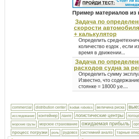
Пример материалов из к
Задача по определе
скорости автомобиля 
+ калькулятор
Определить среднетехнич
количество ездок , если и
время в движении...
Задача по определе
расходов судна за рей
Определить сумму эксплу
Известно, что содержание с
стоянке = 18000 у.е....
вые
commercial
distribution center
величина риска
kodiak robotics
логистические центры
контейнер
ланге
логоц
исследование
ожидаемая прибыль
морское страхование
ор
морские грузы
процесс погрузки
рудовоз
системний аналіз
тарные опе
роль