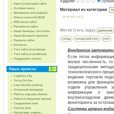
Худший
Лучш
Карта (структура) сайта
Гостевая книга
Материал из категории
М
Материалы (последние)
26.06.2011 15:12
Ленты новостей (RSS)
RSS-лента сайта
Реклама на сайте
Метки (тэги, tags):
движение
Наши баннеры, логотипы
Наши Интернет-проекты
склад
складской учет
учет
Правила сайта
Контакты
Тэги сайта (основные)
Внедрение автомати
Тэги сайта (случайные)
Если поток информации
Поддержать проект
малую численность, т
традиционными метода
Наши проекты
технологического проце
Logistics City
ведении торговли под
Тесты On-line
возможна для функцион
Case Studies (кейсы)
отделе управления 
Успешный менеджер
информации о зак
Работа, карьера, бизнес
внутрискладском дви
Работа в Харькове (архив)
мониторинга за остатка
Содержание книг
Список книг
Система штрих-коди
Репортажи, очерки...