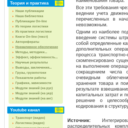
наименования товара.
Теория и практика
Все эти требования чр
Наши публикации
ведении учета движени
Наша библиотека
перечисленных в нач
Публикации On-line
невозможным.
Из теории логистики
Одним из наиболее по
Из практики логистики
Книги On-line (текст)
введение системы штри
Авторефераты
собой определенные ка
Нормативное обеспечение
дополнительных операц
Методы, методики...
процесса транспортно-
Эффект, эффективность...
скомпенсировано сущ
Научные результаты
на выполнение операци
Выводы, заключения...
сокращением числа о
Грузы, грузопотоки
очевидным облегчен
Показатели работы
хранения товара и пои
Графики, зависимости
Модули знаний (на рус)
результате взвешивани
Модули знаний (на укр)
капитальных затрат и 
Модули знаний (на анг)
решение о целесооб
кодирования в структур
Youtube канал
Транспорт (видео)
Источник:
Интегрирова
Логистика (видео)
распределительных компл