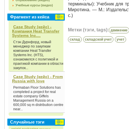
Образование (видео)
терминалы): Учебник для тр
Учебные курсы (видео)
Миротина. — М.: Издательс
с.)
Фрагмент из кейса
Case Study (кейс) -
Метки (тэги, tags):
движение
Компания Heat Transfer
Systems Inc....
склад
складской учет
учет
Стэн Дурнфорд, новый
менеджер по закупкам
компании Heat Transfer
Systems Inc. (HTS),
ознакомился с политикой и
практикой компании в области
закупок...
Case Study (кейс) - From
Russia with love
Permaban Floor Solutions has
completed a project for real
estate company Giffels
Management Russia on a
600,000 sq m distribution centre
near...
Случайные тэги