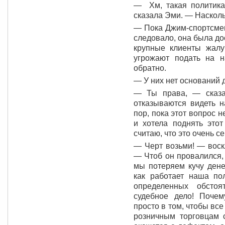
— Хм, такая политика
сказала Эми. — Наскол
— Пока Джим-спортсмен
следовало, она была до
крупные клиенты жалу
угрожают подать на 
обратно.
— У них нет оснований 
— Ты права, — сказа
отказываются видеть н
пор, пока этот вопрос 
и хотела поднять это
считаю, что это очень с
— Черт возьми! — воскл
— Чтоб он провалился, 
мы потеряем кучу дене
как работает наша по
определенных обстоя
судебное дело! Поче
просто в том, чтобы вс
розничным торговцам с