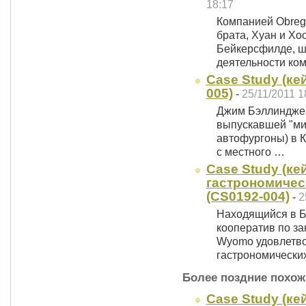
18:17
Компанией Obrego
брата, Хуан и Хо
Бейкерсфилде, ш
деятельности ко
Case Study (кей
005)
-
25/11/2011 1
Джим Бэллинджер
выпускавшей "ми
автофургоны) в К
с местного …
Case Study (ке
гастрономиче
(CS0192-004)
-
2
Находящийся в Б
кооператив по за
Wyomo удовлетво
гастрономически
Более поздние похож
Case Study (ке