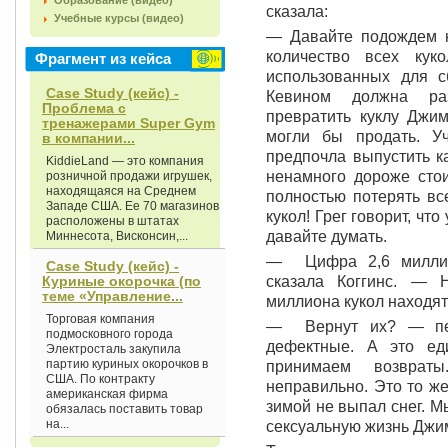
Образование (видео)
сказала:
Учебные курсы (видео)
— Давайте подождем н
количество всех кук
Фрагмент из кейса
использованных для с
Case Study (кейс) -
Кевином должна раз
Проблема с
превратить куклу Джим
тренажерами Super Gym
могли бы продать. У
в компании...
предпочла выпустить к
KiddieLand — это компания
ненамного дороже сто
розничной продажи игрушек,
находящаяся на Среднем
полностью потерять вс
Западе США. Ее 70 магазинов
кукол! Грег говорит, что
расположены в штатах
да­вайте думать.
Миннесота, Висконсин,...
— Цифра 2,6 миллио
Case Study (кейс) -
Куриные окорочка (по
сказала Коггинс. — 
теме «Управление...
миллиона кукол находятс
Торговая компания
— Вернут их? — пе
подмосковного города
дефектные. А это ед
Электросталь закупила
партию куриных окорочков в
принимаем возвраты
США. По контракту
неправильно. Это то же
американская фирма
зимой не выпал снег. М
обязалась поставить товар
на...
сексуальную жизнь Джим