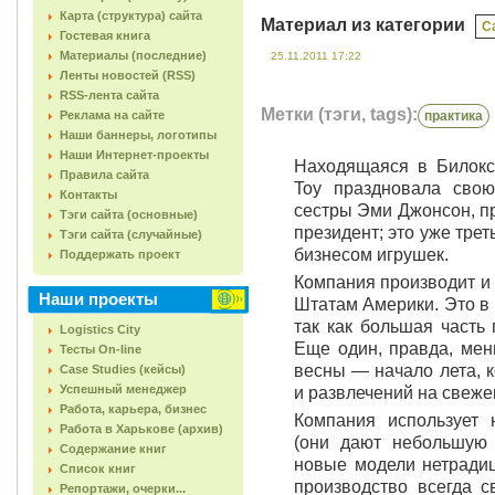
Карта (структура) сайта
Материал из категории
C
Гостевая книга
Материалы (последние)
25.11.2011 17:22
Ленты новостей (RSS)
RSS-лента сайта
Метки (тэги, tags):
Реклама на сайте
практика
Наши баннеры, логотипы
Наши Интернет-проекты
Находящаяся в Билокс
Правила сайта
Toy праздновала сво
Контакты
сестры Эми Джонсон, п
Тэги сайта (основные)
президент; это уже тре
Тэги сайта (случайные)
бизнесом игрушек.
Поддержать проект
Компания производит и
Наши проекты
Штатам Америки. Это в 
так как большая часть
Logistics City
Еще один, правда, мен
Тесты On-line
весны — начало лета, 
Case Studies (кейсы)
Успешный менеджер
и развлечений на свеже
Работа, карьера, бизнес
Компания использует 
Работа в Харькове (архив)
(они дают небольшую 
Содержание книг
новые модели нетрадиц
Список книг
производство всегда с
Репортажи, очерки...