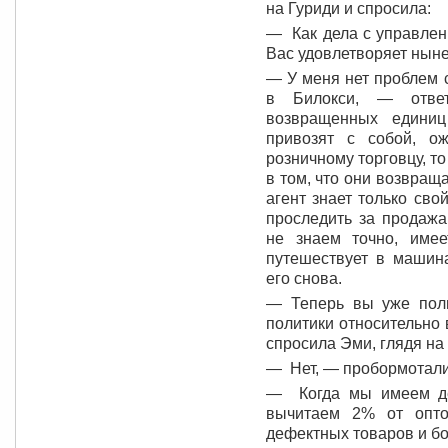
на Гуриди и спросила:
— Как дела с управлен
Вас удовлетворяет нын
— У меня нет проблем 
в Билокси, — отве
возвращенных единиц
привозят с собой, о
розничному торговцу, то
в том, что они возвращ
агент знает только сво
проследить за продажам
не знаем точно, имее
путешествует в машина
его снова.
— Теперь вы уже пол
политики относительно 
спросила Эми, глядя на
— Нет, — пробормотали 
— Когда мы имеем де
вычитаем 2% от опто
дефектных товаров и бо