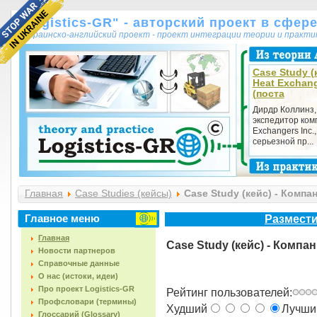
"Logistics-GR" - авторский проект в сфер
украинско-английский проект - проект интеграции теории и практ
Case Study (к
Heat Exchang
(поста
Дирдр Коллинз,
экспедитор ком
Exchangers Inc.
серьезной пр...
Главная
Case Studies (кейсы)
Case Study (кейс) - Компа
Главное меню
Размести
Главная
Case Study (кейс) - Компа
Новости партнеров
Справочные данные
О нас (истоки, идеи)
Про проект Logistics-GR
Рейтинг пользователей:
Профсловари (термины)
Худший
Лучш
Глоссарий (Glossary)