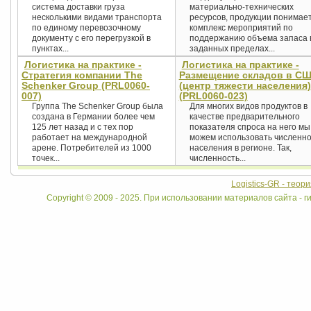
система доставки груза
материально-технических
несколькими видами транспорта
ресурсов, продукции понимае
по единому перевозочному
комплекс мероприятий по
документу с его перегрузкой в
поддержанию объема запаса 
пунктах...
заданных пределах...
Логистика на практике -
Логистика на практике -
Стратегия компании The
Размещение складов в С
Schenker Group (PRL0060-
(центр тяжести населения)
007)
(PRL0060-023)
Группа The Schenker Group была
Для многих видов продуктов в
создана в Германии более чем
качестве предварительного
125 лет назад и с тех пор
показателя спроса на него мы
работает на международной
можем использовать численно
арене. Потребителей из 1000
населения в регионе. Так,
точек...
численность...
Logistics-GR - теор
Copyright © 2009 - 2025. При использовании материалов сайта - ги