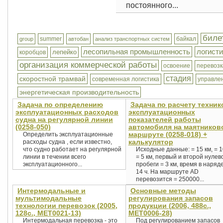
постоянного...
биле
summer
байкал
group
автобан
анализ транспортных систем
лесопильная промышленность
логисти
лепейко
коробцов
организация коммерческой работы
освоение
перевозк
стадия
скоростной трамвай
современная логистика
управле
энергетическая производительность
Задача по определению
Задача по расчету техник
эксплуатационных расходов
эксплуатационных
судна на регулярной линии
показателей работы
(0258-050)
автомобиля на маятников
маршруте (0258-018) +
Определить эксплуатационные
калькулятор
расходы судна , если известно,
что судно работает на регулярной
Исходные данные: = 15 км, = 1
линии в течении всего
= 5 км, первый и второй нулев
эксплуатационного...
пробеги = 3 км, время в наряде
14 ч. На маршруте AD
перевозится = 250000...
Интермодальные и
Основные методы
мультимодальные
регулирования запасов
технологии перевозок (2005,
продукции (2006, 488с.,
128с., MET0021-13)
MET0006-28)
Интермодальная перевозка - это
Под регулированием запасов