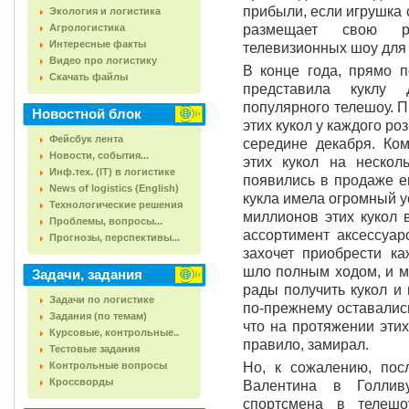
прибыли, если игрушка 
Экология и логистика
Агрологистика
размещает свою р
Интересные факты
телевизионных шоу для 
Видео про логистику
В конце года, прямо 
Скачать файлы
представила куклу
популярного телешоу. П
Новостной блок
этих кукол у каждого р
Фейсбук лента
середине декабря. Ко
Новости, события...
этих кукол на неско
Инф.тех. (IT) в логистике
появились в продаже е
News of logistics (English)
кукла имела огромный у
Технологические решения
миллионов этих кукол 
Проблемы, вопросы...
ассортимент аксессуар
Прогнозы, перспективы...
захочет приобрести ка
шло полным ходом, и м
Задачи, задания
рады получить кукол и 
Задачи по логистике
по-прежнему оставались
Задания (по темам)
что на протяжении этих
Курсовые, контрольные..
правило, замирал.
Тестовые задания
Контрольные вопросы
Но, к сожалению, пос
Кроссворды
Валентина в Голлив
спортсмена в телешо