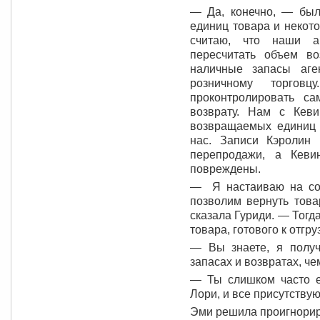
— Да, конечно, — был
единиц товара и некото
считаю, что наши а
пересчитать объем в
наличные запасы аге
розничному торго
проконтролировать с
возврату. Нам с Кеви
возвращаемых единиц 
нас. Записи Кэролин 
перепродажи, а Кеви
повреждены.
— Я настаиваю на сог
позволим вернуть тов
сказала Гуриди. — Тогда
товара, готового к отгру
— Вы знаете, я полу
запасах и возвратах, ч
— Ты слишком часто е
Лори, и все присутству
Эми решила проигнорир