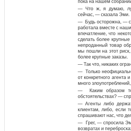
пока на нашем собрании
— Что ж, я думаю, л
сейчас, — сказала Эми.
— Будь осторожна, — с
работала вместе с наши
впечатление, что неко
сделать более крупные
непроданный товар обр
мы пошли на этот риск
более крупные заказы.
— Так что, никаких огр
— Только неофициальны
от конкретного агента 
много злоупотреблений, 
— Каким образом то
обстоятельствах? — сп
— Агенты либо держа
клиентам, либо, если т
спрашивают нас, что дел
— Грег, — спросила Эм
возвратах и переброска