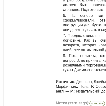
и распространить сред
должен быть напеча
странице. Подготовьте т
6. На основе той 
сформулировали, от
инструкции для бухгалт
они должны делать в сл
7. Предположим, вы —
логистике. Как вы счи
возврата, которая нра
наиболее оптимальной д
8. Пока политика, ко
вопрос 3, не принята, 
розничными торговцами
куклы Джима-спортсме
Источник:
Джонсон, Джеймс,
Мерфи- мл., Поль, Р. Совре
англ. — М.: Издательский дом
Метки (тэги, tags):
практика