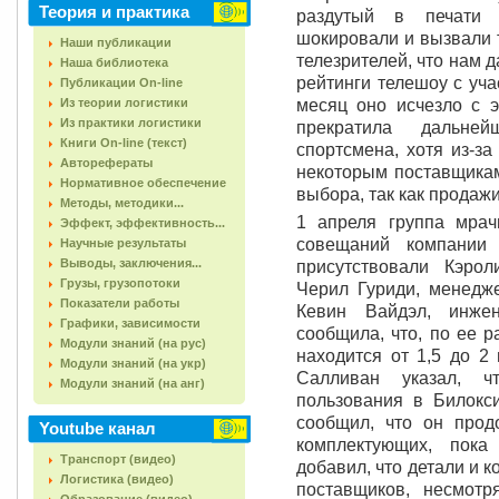
Теория и практика
раздутый в печати с
шокировали и вызвали 
Наши публикации
телезрителей, что нам 
Наша библиотека
рейтинги телешоу с уча
Публикации On-line
Из теории логистики
месяц оно исчезло с э
Из практики логистики
прекратила дальне
Книги On-line (текст)
спортсмена, хотя из-за
Авторефераты
некоторым поставщикам
Нормативное обеспечение
выбора, так как продаж
Методы, методики...
1 апреля группа мра
Эффект, эффективность...
совещаний компании
Научные результаты
Выводы, заключения...
присутствовали Кэро
Грузы, грузопотоки
Черил Гуриди, менедже
Показатели работы
Кевин Вайдэл, инжен
Графики, зависимости
сообщила, что, по ее р
Модули знаний (на рус)
находится от 1,5 до 2
Модули знаний (на укр)
Салливан указал, ч
Модули знаний (на анг)
пользования в Билокс
сообщил, что он прод
Youtube канал
комплектующих, пока
Транспорт (видео)
добавил, что детали и 
Логистика (видео)
поставщиков, несмот