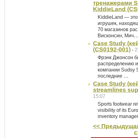
тренажерами S
KiddieLand (CS
KiddieLand — эт
игрушек, находя
70 магазинов ра
Висконсин, Мич
Case Study (ке
(CS0192-001)
-
2
Фрэнк Джонсон б
распределению и
компании Sudsy S
последние …
Case Study (кейс
streamlines su
15:07
Sports footwear re
visibility of its E
inventory managem
<< Предыдущая
с