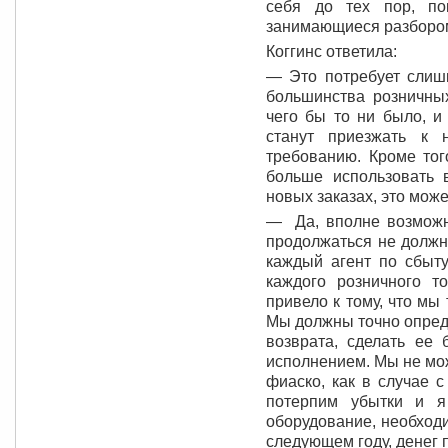
себя до тех пор, по
занимающиеся разбором
Коггинс ответила:
— Это потребует слишк
большинства розничны
чего бы то ни было, и
станут приезжать к
требованию. Кроме тог
больше использовать 
новых заказах, это може
— Да, вполне возможн
продолжаться не должн
каждый агент по сбыту
каждого розничного т
привело к тому, что мы 
Мы должны точно опред
возврата, сделать ее 
исполнением. Мы не мо
фиаско, как в случае 
потерпим убытки и я
оборудование, необход
следующем году, денег п