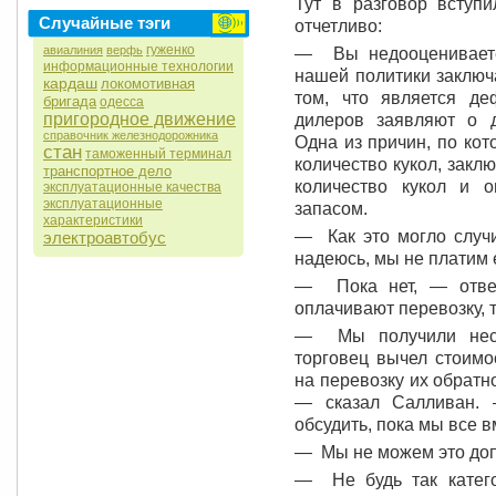
Тут в разговор вступ
Случайные тэги
отчетливо:
гуженко
авиалиния
верфь
— Вы недооцениваете
информационные технологии
нашей политики заключ
кардаш
локомотивная
том, что является д
бригада
одесса
пригородное движение
дилеров заявляют о д
справочник железнодорожника
Одна из причин, по кот
стан
таможенный терминал
количество кукол, закл
транспортное дело
количество кукол и 
эксплуатационные качества
эксплуатационные
запасом.
характеристики
— Как это могло случ
электроавтобус
надеюсь, мы не платим е
— Пока нет, — ответ
оплачивают перевозку, т
— Мы получили неско
торговец вычел стоимо
на перевозку их обратн
— сказал Салливан. 
обсудить, пока мы все в
— Мы не можем это доп
— Не будь так катег