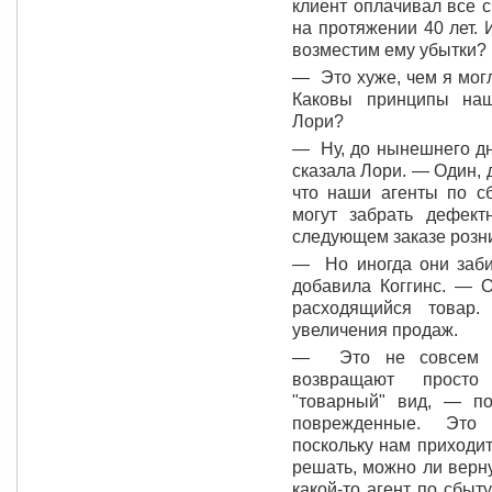
клиент оплачивал все с
на протяжении 40 лет. 
возместим ему убытки?
— Это хуже, чем я мог
Каковы принципы наш
Лори?
— Ну, до нынешнего дня
сказала Лори. — Один, 
что наши агенты по с
могут забрать дефект
следующем заказе розни
— Но иногда они заби
добавила Коггинс. — О
расходящийся товар
увеличения продаж.
— Это не совсем т
возвращают просто
"товарный" вид, — п
поврежденные. Это 
поскольку нам приходи
решать, можно ли верну
какой-то агент по сбы