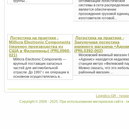
группы...
оптимизации логистической
системы в сети распределени
является обеспечение
прохождения грузовой единиц
изготовителя готовой...
Логистика на практике -
Логистика на практике -
Millicra Electronic Components
Закупочная логистика
(перенос производства из
книжного магазина «Адон
США в Филиппины) (PRL0060-
(PRL0392-002)
021)
Московский книжный магазин
Millicra Electronic Components —
«Адонис» находится недалеко
крупный поставщик запасных
станции метро «Филевский па
частей для автомобильной
Можно сказать, что это небол
отрасли. До 1997 г. ее операции в
районный магазин....
основном осуществлялись в...
Logistics-GR - теор
Copyright © 2009 - 2025. При использовании материалов сайта - ги