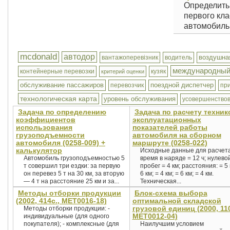
Определить 
первого кла
автомобиль.
mcdonald
автодор
воздушна
вантажоперевізник
водитель
международный
контейнерные перевозки
кузяк
критерий оценки
обслуживание пассажиров
поездной диспетчер
перевозчик
пр
технологическая карта
уровень обслуживания
усовершенство
Задача по определению
Задача по расчету техник
коэффициентов
эксплуатационных
использования
показателей работы
грузоподъемности
автомобиля на сборном
автомобиля (0258-009) +
маршруте (0258-022)
калькулятор
Исходные данные для расчета
Автомобиль грузоподъемностью 5
время в наряде = 12 ч; нулево
т совершил три ездки: за первую
пробег = 4 км; расстояния: = 5 
он перевез 5 т на 30 км, за вторую
6 км; = 4 км; = 6 км; = 4 км.
— 4 т на расстояние 25 км и за...
Техническая...
Методы отборки продукции
Блок-схема выбора
(2002, 414с., MET0016-18)
оптимальной складской
грузовой единиц (2000, 110
Методы отборки продукции: -
MET0012-04)
индивидуальные (для одного
покупателя); - комплексные (для
Наилучшим условием