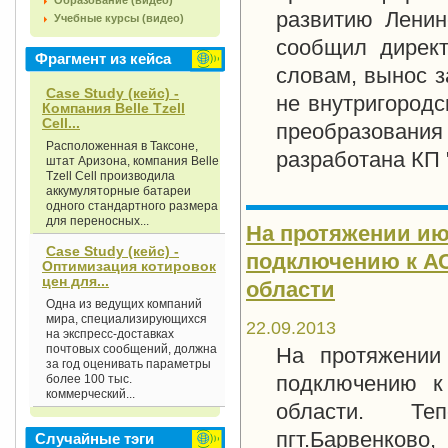
Образование (видео)
развитию Ленин
Учебные курсы (видео)
сообщил директ
Фрагмент из кейса
словам, вынос 
Case Study (кейс) -
не внутригородс
Компания Belle Tzell
Cell...
преобразовани
Расположенная в Таксоне,
разработана КП 
штат Аризона, компания Belle
Tzell Cell производила
аккумуляторные батареи
одного стандартного размера
для переносных...
На протяжении ию
Case Study (кейс) -
подключению к АС
Оптимизация котировок
цен для...
области
Одна из ведущих компаний
мира, специализирующихся
22.09.2013
на экспресс-доставках
почтовых сообщений, должна
На протяжении
за год оценивать параметры
подключению к
более 100 тыс.
коммерческий...
области. Теп
пгт.Барвенково,
Случайные тэги