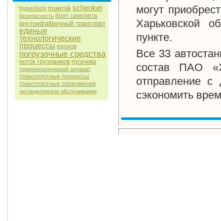
schenker
могут приобрес
maersk
hyperloop
борт самолета
безопасность
Харьковской о
внутрифабричный транспорт
единые
пункте.
технологические
процессы
ерохов
Все 33 автостан
погрузочные средства
поток грузовиков
пугачева
состав ПАО «Х
терминологический аппарат
транспортные процессы
отправление с 
транспортные сооружения
экспедиторское обслуживание
сэкономить врем