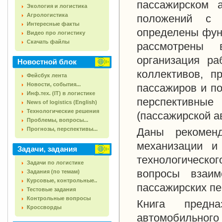
пассажирском 
Экология и логистика
Агрологистика
положений с у
Интересные факты
определены функ
Видео про логистику
Скачать файлы
рассмотрены 
организация р
Новостной блок
коллективов, 
Фейсбук лента
Новости, события...
пассажиров и по
Инф.тех. (IT) в логистике
перспективны
News of logistics (English)
Технологические решения
(пассажирской а
Проблемы, вопросы...
Прогнозы, перспективы...
Даны рекоменд
механизации и
Задачи, задания
технологическ
Задачи по логистике
вопросы взаим
Задания (по темам)
Курсовые, контрольные..
пассажирских пе
Тестовые задания
Контрольные вопросы
Книга предна
Кроссворды
автомобильного 