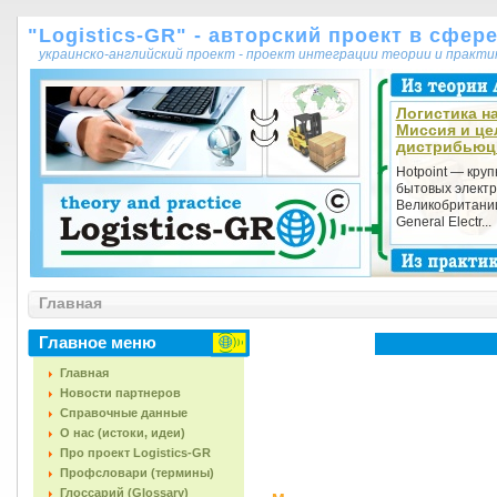
"Logistics-GR" - авторский проект в сфер
украинско-английский проект - проект интеграции теории и практ
Логистика на
Миссия и це
дистрибьюци
Hotpoint — кру
бытовых электр
Великобритани
General Electr...
Главная
Главное меню
Главная
Новости партнеров
Справочные данные
О нас (истоки, идеи)
Про проект Logistics-GR
Профсловари (термины)
Глоссарий (Glossary)