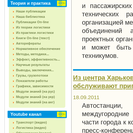
Теория и практика
и пассажирских
Наши публикации
технических р
Наша библиотека
организацией ме
Публикации On-line
Из теории логистики
объединений а
Из практики логистики
проектных орган
Книги On-line (текст)
Авторефераты
и может быть 
Нормативное обеспечение
техникумов.
Методы, методики...
Эффект, эффективность...
Научные результаты
Выводы, заключения...
Грузы, грузопотоки
Из центра Харько
Показатели работы
обслуживают при
Графики, зависимости
Модули знаний (на рус)
18.09.2011
Модули знаний (на укр)
Модули знаний (на анг)
Автостанции
междугородние
Youtube канал
части города к 
Транспорт (видео)
Логистика (видео)
пресс-конферен