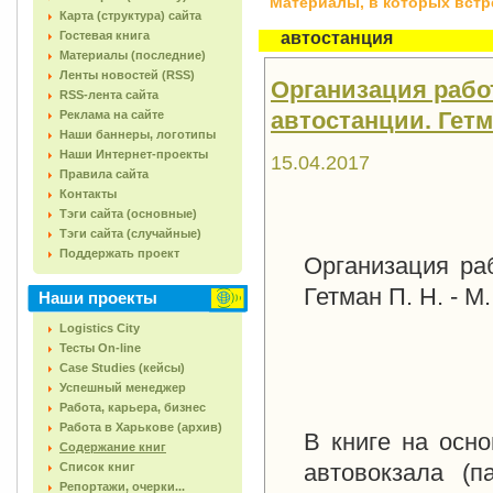
Материалы, в которых встреч
Карта (структура) сайта
Гостевая книга
автостанция
Материалы (последние)
Ленты новостей (RSS)
Организация рабо
RSS-лента сайта
автостанции. Гетма
Реклама на сайте
Наши баннеры, логотипы
Наши Интернет-проекты
15.04.2017
Правила сайта
Контакты
Тэги сайта (основные)
Тэги сайта (случайные)
Поддержать проект
Организация ра
Гетман П. Н. - М.
Наши проекты
Logistics City
Тесты On-line
Case Studies (кейсы)
Успешный менеджер
Работа, карьера, бизнес
Работа в Харькове (архив)
В книге на осно
Содержание книг
автовокзала (п
Список книг
Репортажи, очерки...