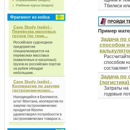
Образование (видео)
Тбилиси или
Учебные курсы (видео)
Фрагмент из кейса
Case Study (кейс) -
Пример матер
Перевозка массовых
грузов (по теме...
Задача по
Российское судоходное
способом н
предприятие
калькулято
специализируется на
перевозках массовых
Рассчитайт
(навалочных и насыпных)
способом на
грузов из российских портов
составляет 5
за рубеж обладая
небольшим...
Задача по
Case Study (кейс) -
(логистика)
Кооператив по закупке
Затраты на 
гастрономических...
годовые пот
Находящийся в Биллингсе,
штат Монтана, кооператив по
закупке гастрономических
продуктов Wyomo
удовлетворял потребности в
гастрономических товарах и...