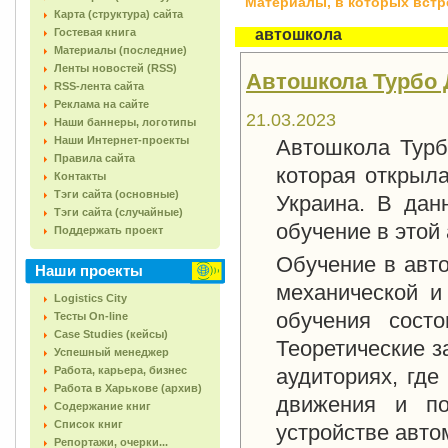
Материалы, в которых встреч
Карта (структура) сайта
Гостевая книга
автошкола
Материалы (последние)
Ленты новостей (RSS)
Автошкола Турбо 
RSS-лента сайта
Реклама на сайте
21.03.2023
Наши баннеры, логотипы
Наши Интернет-проекты
Автошкола Турб
Правила сайта
которая открыл
Контакты
Тэги сайта (основные)
Украина. В дан
Тэги сайта (случайные)
обучение в этой
Поддержать проект
Обучение в авт
Наши проекты
механической и
Logistics City
обучения состо
Тесты On-line
Case Studies (кейсы)
Теоретические з
Успешный менеджер
Работа, карьера, бизнес
аудиториях, гд
Работа в Харькове (архив)
движения и по
Содержание книг
Список книг
устройстве авто
Репортажи, очерки...