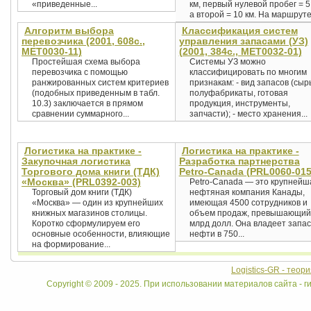
«приведенные...
км, первый нулевой пробег = 5
а второй = 10 км. На маршруте.
Алгоритм выбора
Классификация систем
перевозчика (2001, 608с.,
управления запасами (УЗ)
MET0030-11)
(2001, 384с., MET0032-01)
Простейшая схема выбора
Системы УЗ можно
перевозчика с помощью
классифицировать по многим
ранжированных систем критериев
признакам: - вид запасов (сыр
(подобных приведенным в табл.
полуфабрикаты, готовая
10.3) заключается в прямом
продукция, инструменты,
сравнении суммарного...
запчасти); - место хранения...
Логистика на практике -
Логистика на практике -
Закупочная логистика
Разработка партнерства
Торгового дома книги (ТДК)
Petro-Canada (PRL0060-015
«Москва» (PRL0392-003)
Petro-Canada — это крупнейш
Торговый дом книги (ТДК)
нефтяная компания Канады,
«Москва» — один из крупнейших
имеющая 4500 сотрудников и
книжных магазинов столицы.
объем продаж, превышающий
Коротко сформулируем его
млрд долл. Она владеет запа
основные особенности, влияющие
нефти в 750...
на формирование...
Logistics-GR - теор
Copyright © 2009 - 2025. При использовании материалов сайта - ги