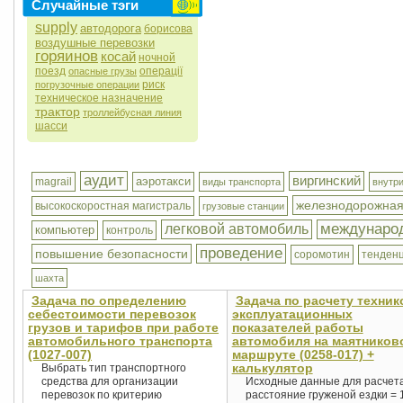
Случайные тэги
supply
автодорога
борисова
воздушные перевозки
горяинов
косай
ночной
поезд
операції
опасные грузы
риск
погрузочные операции
техническое назначение
трактор
троллейбусная линия
шасси
аудит
виргинский
аэротакси
magrail
виды транспорта
внутр
железнодорожная
высокоскоростная магистраль
грузовые станции
международ
легковой автомобиль
компьютер
контроль
проведение
повышение безопасности
соромотин
тенден
шахта
Задача по определению
Задача по расчету техник
себестоимости перевозок
эксплуатационных
грузов и тарифов при работе
показателей работы
автомобильного транспорта
автомобиля на маятников
(1027-007)
маршруте (0258-017) +
калькулятор
Выбрать тип транспортного
средства для организации
Исходные данные для расчета
перевозок по критерию
расстояние груженой ездки = 