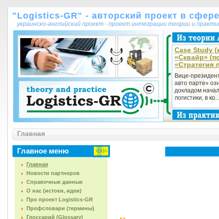
"Logistics-GR" - авторский проект в сфер
украинско-английский проект - проект интеграции теории и практ
Case Study (
«Сквайр» (п
«Стратегия 
Вице-президен
авто парте» оз
докладом начал
логистики, в ко..
Главная
Главное меню
Главная
Новости партнеров
Справочные данные
О нас (истоки, идеи)
Про проект Logistics-GR
Профсловари (термины)
Глоссарий (Glossary)