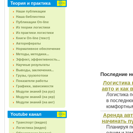
Теория и практика
Наши публикации
Наша библиотека
Публикации On-line
Из теории логистики
Из практики логистики
Книги On-line (текст)
Авторефераты
Нормативное обеспечение
Методы, методики...
Эффект, эффективность...
Научные результаты
Выводы, заключения...
Последние но
Грузы, грузопотоки
Показатели работы
Логистика 
Графики, зависимости
авто и как 
Модули знаний (на рус)
Логистика п
Модули знаний (на укр)
в последнюю
Модули знаний (на анг)
комфортным 
Youtube канал
Аренда авт
начинать п
Транспорт (видео)
Планируя по
Логистика (видео)
одним и тем