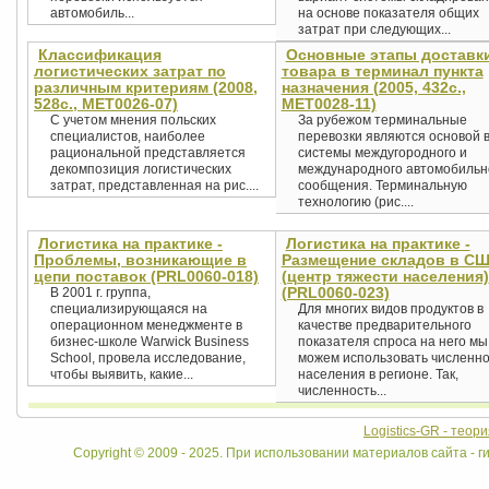
автомобиль...
на основе показателя общих
затрат при следующих...
Классификация
Основные этапы доставк
логистических затрат по
товара в терминал пункта
различным критериям (2008,
назначения (2005, 432с.,
528с., MET0026-07)
MET0028-11)
С учетом мнения польских
За рубежом терминальные
специалистов, наиболее
перевозки являются основой 
рациональной представляется
системы междугородного и
декомпозиция логистических
международного автомобильн
затрат, представленная на рис....
сообщения. Терминальную
технологию (рис....
Логистика на практике -
Логистика на практике -
Проблемы, возникающие в
Размещение складов в С
цепи поставок (PRL0060-018)
(центр тяжести населения)
(PRL0060-023)
В 2001 г. группа,
специализирующаяся на
Для многих видов продуктов в
операционном менеджменте в
качестве предварительного
бизнес-школе Warwick Business
показателя спроса на него мы
School, провела исследование,
можем использовать численно
чтобы выявить, какие...
населения в регионе. Так,
численность...
Logistics-GR - теор
Copyright © 2009 - 2025. При использовании материалов сайта - ги