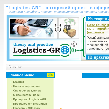
"Logistics-GR" - авторский проект в сфер
украинско-английский проект - проект интеграции теории и практ
Case Study (
галантерейн
(по теме «
Российская ком
поставками на 
галантерейной 
импортного прои
Главная
Главное меню
Главная
Новости партнеров
Справочные данные
О нас (истоки, идеи)
Про проект Logistics-GR
Профсловари (термины)
Глоссарий (Glossary)