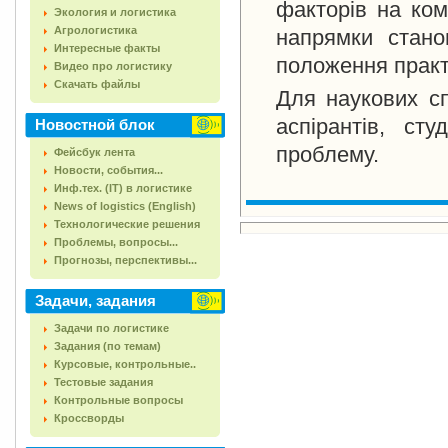
факторів на ком
Экология и логистика
Агрологистика
напрямки стано
Интересные факты
положення практ
Видео про логистику
Скачать файлы
Для наукових сп
аспірантів, сту
Новостной блок
проблему.
Фейсбук лента
Новости, события...
Инф.тех. (IT) в логистике
News of logistics (English)
Технологические решения
Проблемы, вопросы...
Прогнозы, перспективы...
Задачи, задания
Задачи по логистике
Задания (по темам)
Курсовые, контрольные..
Тестовые задания
Контрольные вопросы
Кроссворды