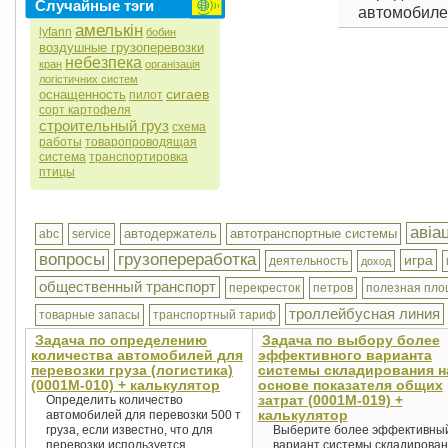
Случайные тэги
автомобилей
амелькін
lyfann
бобин
воздушные грузоперевозки
небезпека
кран
організація
логістичних систем
сигаев
оснащенность
пилот
сорт картофеля
строительный груз
схема
работы
товаропроводящая
система
транспортировка
птицы
авіа
автодержатель
автотранспортные системы
abc
service
вопросы
грузопереработка
игра
деятельность
доход
общественный транспорт
перекресток
петров
полезная пло
троллейбусная линия
товарные запасы
транспортный тариф
Задача по определению
Задача по выбору более
количества автомобилей для
эффективного варианта
перевозки груза (логистика)
системы складирования н
(0001М-010) + калькулятор
основе показателя общих
затрат (0001М-019) +
Определить количество
калькулятор
автомобилей для перевозки 500 т
груза, если известно, что для
Выберите более эффективны
перевозки используется
вариант системы складирова