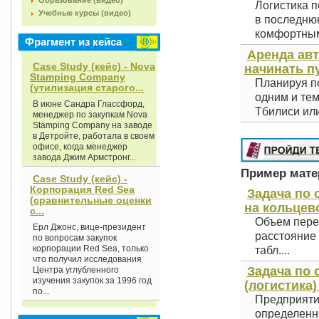
Образование (видео)
Логистика п
Учебные курсы (видео)
в последнюю
комфортным 
Фрагмент из кейса
Аренда авт
Case Study (кейс) - Nova
начинать п
Stamping Company
Планируя по
(утилизация старого...
одним и тем
В июне Сандра Глассфорд,
Тбилиси или
менеджер по закупкам Nova
Stamping Company на заводе
в Детройте, работала в своем
офисе, когда менеджер
завода Джим Армстронг...
Пример матер
Case Study (кейс) -
Корпорация Red Sea
Задача по
(сравнительные оценки
на кольцев
с...
Объем пере
Ерл Джонс, вице-президент
расстояние 
по вопросам закупок
корпорации Red Sea, только
табл....
что получил исследования
Задача по
Центра углубленного
изучения закупок за 1996 год
(логистика)
по...
Предприяти
определенн