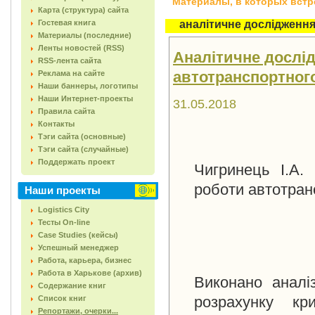
Материалы, в которых встреч
Карта (структура) сайта
Гостевая книга
аналітичне дослідженн
Материалы (последние)
Ленты новостей (RSS)
Аналітичне дослід
RSS-лента сайта
автотранспортного 
Реклама на сайте
Наши баннеры, логотипы
Наши Интернет-проекты
31.05.2018
Правила сайта
Контакты
Тэги сайта (основные)
Тэги сайта (случайные)
Поддержать проект
Чигринець І.А. 
роботи автотранс
Наши проекты
Logistics City
Тесты On-line
Case Studies (кейсы)
Успешный менеджер
Работа, карьера, бизнес
Работа в Харькове (архив)
Виконано аналіз
Содержание книг
розрахунку кр
Список книг
Репортажи, очерки...