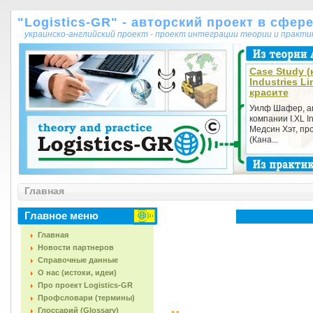
"Logistics-GR" - авторский проект в сфер
украинско-английский проект - проект интеграции теории и практ
Case Study (к
Industries Li
красите
Уилф Шафер, аг
компании I.XL In
Медсин Хэт, пр
(Кана...
Главная
Главное меню
Главная
Новости партнеров
Справочные данные
О нас (истоки, идеи)
Про проект Logistics-GR
Профсловари (термины)
Глоссарий (Glossary)