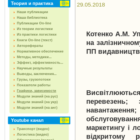
Теория и практика
29.05.2018
Наши публикации
Наша библиотека
Публикации On-line
Из теории логистики
Котенко A.M. У
Из практики логистики
Книги On-line (текст)
на залізничному
Авторефераты
ПП видавництво 
Нормативное обеспечение
Методы, методики...
Эффект, эффективность...
Научные результаты
Выводы, заключения...
Грузы, грузопотоки
Показатели работы
Графики, зависимости
Висвітлюютьс
Модули знаний (на рус)
перевезень; 
Модули знаний (на укр)
Модули знаний (на анг)
навантаженн
обслуговува
Youtube канал
маркетингу і л
Транспорт (видео)
Логистика (видео)
відкритому р