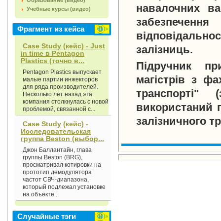
Образование (видео)
навалочних ва
Учебные курсы (видео)
забезпечення
Фрагмент из кейса
відповідально
Case Study (кейс) - Just
залізниць.
in time в Pentagon
Plastics (точно в...
Підручник пр
Pentagon Plastics выпускает
магістрів з фа
малые партии инжекторов
для ряда производителей.
транспорті" 
Несколько лет назад эта
компания столкнулась с новой
використаний п
проблемой, связанной с...
залізничного тр
Case Study (кейс) -
Исследовательская
группа Beston (выбор...
Джон Баллантайн, глава
группы Beston (BRG),
просматривал котировки на
прототип демодулятора
частот СВЧ-диапазона,
который подлежал установке
на объекте...
Случайные тэги