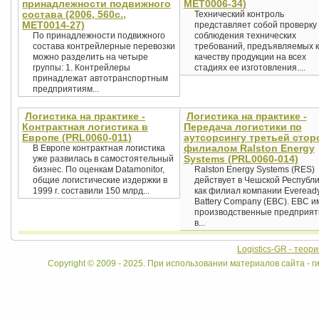
принадлежности подвижного
MET0006-34)
состава (2006, 560с.,
Технический контроль
MET0014-27)
представляет собой проверку
По принадлежности подвижного
соблюдения технических
состава контрейлерные перевозки
требований, предъявляемых к
можно разделить на четыре
качеству продукции на всех
группы: 1. Контрейлеры
стадиях ее изготовления....
принадлежат автотранспортным
предприятиям...
Логистика на практике -
Логистика на практике -
Контрактная логистика в
Передача логистики по
Европе (PRL0060-011)
аутсорсингу третьей стор
филиалом Ralston Energy
В Европе контрактная логистика
Systems (PRL0060-014)
уже развилась в самостоятельный
бизнес. По оценкам Datamonitor,
Ralston Energy Systems (RES)
общие логистические издержки в
действует в Чешской Республ
1999 г. составили 150 млрд...
как филиал компании Everead
Battery Company (EBC). EBC и
производственные предприят
в...
Logistics-GR - теор
Copyright © 2009 - 2025. При использовании материалов сайта - ги