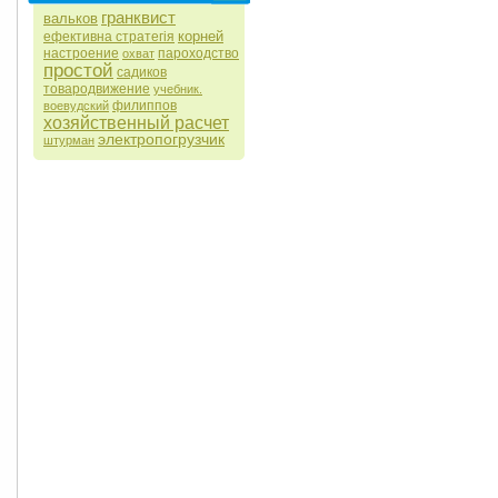
гранквист
вальков
корней
ефективна стратегія
настроение
пароходство
охват
простой
садиков
товародвижение
учебник.
филиппов
воевудский
хозяйственный расчет
электропогрузчик
штурман