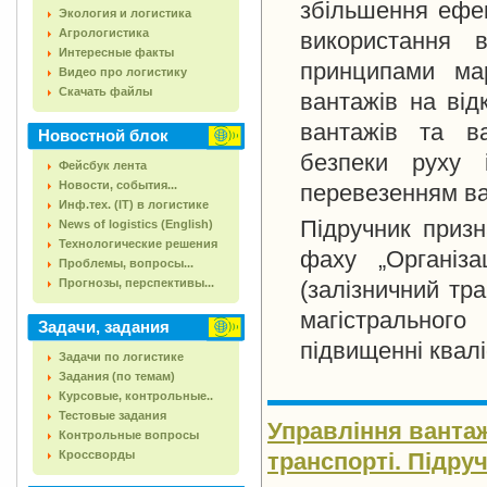
збільшення ефек
Экология и логистика
Агрологистика
використання в
Интересные факты
принципами мар
Видео про логистику
Скачать файлы
вантажів на від
вантажів та в
Новостной блок
безпеки руху і
Фейсбук лента
Новости, события...
перевезенням ва
Инф.тех. (IT) в логистике
Підручник призн
News of logistics (English)
Технологические решения
фаху „Організа
Проблемы, вопросы...
Прогнозы, перспективы...
(залізничний тр
магістрального
Задачи, задания
підвищенні квалі
Задачи по логистике
Задания (по темам)
Курсовые, контрольные..
Тестовые задания
Управління ванта
Контрольные вопросы
Кроссворды
транспорті. Підруч