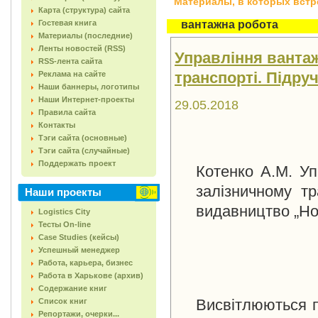
Материалы, в которых встреч
Карта (структура) сайта
Гостевая книга
вантажна робота
Материалы (последние)
Ленты новостей (RSS)
Управління ванта
RSS-лента сайта
транспорті. Підруч
Реклама на сайте
Наши баннеры, логотипы
Наши Интернет-проекты
29.05.2018
Правила сайта
Контакты
Тэги сайта (основные)
Тэги сайта (случайные)
Поддержать проект
Котенко А.М. У
залізничному тр
Наши проекты
видавництво „Нов
Logistics City
Тесты On-line
Case Studies (кейсы)
Успешный менеджер
Работа, карьера, бизнес
Работа в Харькове (архив)
Содержание книг
Висвітлюються п
Список книг
Репортажи, очерки...