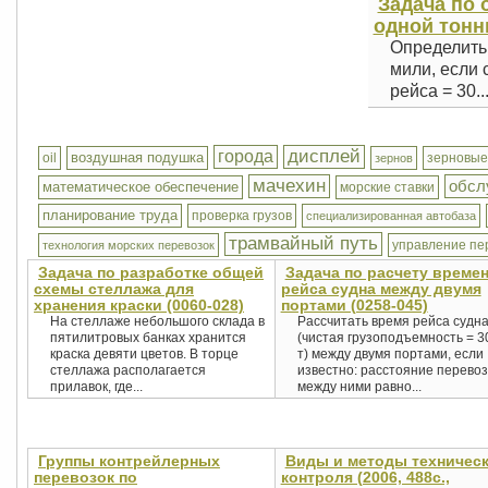
Задача по 
одной тонны
Определить 
мили, если 
рейса = 30..
дисплей
города
воздушная подушка
oil
зерновые
зернов
мачехин
обсл
математическое обеспечение
морские ставки
планирование труда
проверка грузов
специализированная автобаза
трамвайный путь
управление пе
технология морских перевозок
Задача по разработке общей
Задача по расчету време
схемы стеллажа для
рейса судна между двумя
хранения краски (0060-028)
портами (0258-045)
На стеллаже небольшого склада в
Рассчитать время рейса судн
пятилитровых банках хранится
(чистая грузоподъемность = 3
краска девяти цветов. В торце
т) между двумя портами, если
стеллажа располагается
известно: расстояние перевоз
прилавок, где...
между ними равно...
Группы контрейлерных
Виды и методы техничес
перевозок по
контроля (2006, 488с.,