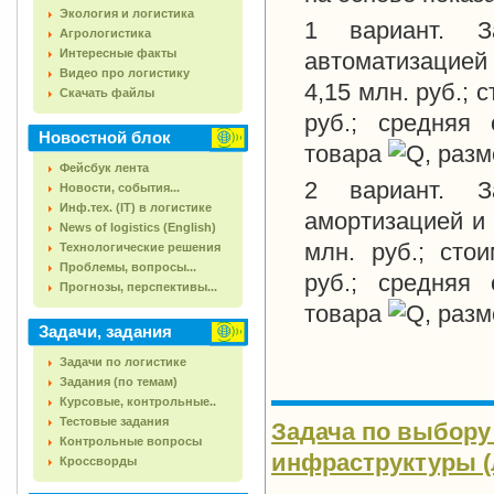
Экология и логистика
1 вариант. 
Агрологистика
Интересные факты
автоматизацией
Видео про логистику
4,15 млн. руб.;
Скачать файлы
руб.; средняя
Новостной блок
товара
, раз
Фейсбук лента
2 вариант. 
Новости, события...
Инф.тех. (IT) в логистике
амортизацией и 
News of logistics (English)
млн. руб.; сто
Технологические решения
Проблемы, вопросы...
руб.; средняя
Прогнозы, перспективы...
товара
, раз
Задачи, задания
Задачи по логистике
Задания (по темам)
Курсовые, контрольные..
Тестовые задания
Задача по выбору
Контрольные вопросы
инфраструктуры (л
Кроссворды