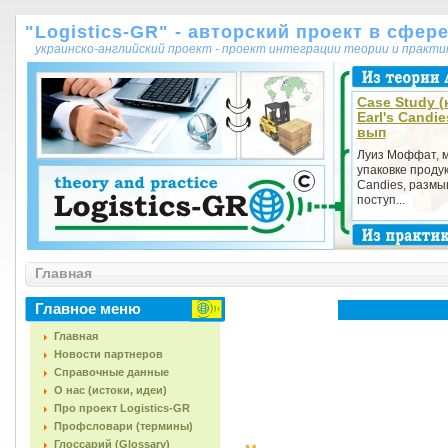
"Logistics-GR" - авторский проект в сфер
украинско-английский проект - проект интеграции теории и практ
Case Study (
Earl's Candi
вып
Луиз Моффат, 
упаковке продук
Candies, размыш
поступ...
Главная
Главное меню
Главная
Новости партнеров
Справочные данные
О нас (истоки, идеи)
Про проект Logistics-GR
Профсловари (термины)
Глоссарий (Glossary)