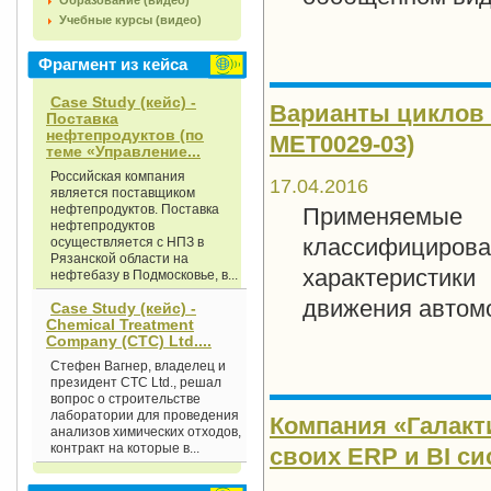
Образование (видео)
Учебные курсы (видео)
Фрагмент из кейса
Case Study (кейс) -
Варианты циклов п
Поставка
нефтепродуктов (по
MET0029-03)
теме «Управление...
Российская компания
17.04.2016
является поставщиком
нефтепродуктов. Поставка
Применяемые
нефтепродуктов
классифицирова
осуществляется с НПЗ в
Рязанской области на
характеристик
нефтебазу в Подмосковье, в...
движения автомоб
Case Study (кейс) -
Chemical Treatment
Company (СТС) Ltd....
Стефен Вагнер, владелец и
президент СТС Ltd., решал
вопрос о строительстве
лаборатории для проведения
Компания «Галакт
анализов химических отходов,
контракт на которые в...
своих ERP и BI си