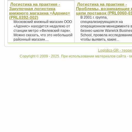
Логистика на практике -
Логистика на практике -
Закупочная логистика
Проблемы, возникающие 
книжного магазина «Адонис»
цепи поставок (PRL0060-0
(PRL0392-002)
В 2001 г. группа,
Московский книжный магазин ООО
специализирующаяся на
«Адонис» находится недалеко от
операционном менеджменте 
станции метро «Филевский парк».
бизнес-школе Warwick Busine
Можно сказать, что это небольшой
School, провела исследование
районный магазин....
чтобы выявить, какие...
Logistics-GR - теор
Copyright © 2009 - 2025. При использовании материалов сайта - ги