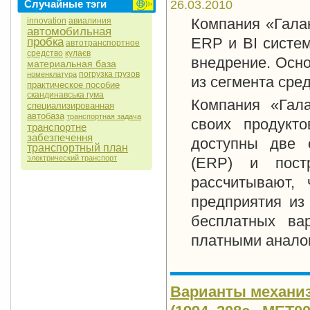
Случайные тэги
26.03.2010
Компания «Гала
innovation
авиалиния
автомобильная
ERP и BI систем
пробка
автотранспортное
средство
кулаєв
внедрение. Осно
материальная база
погрузка грузов
номенклатура
из сегмента сре
практическое пособие
скандинавська гума
Компания «Гала
специализированная
автобаза
транспортная задача
своих продукт
транспортне
забезпечення
доступны две 
транспортный план
электрический транспорт
(ERP) и постр
рассчитывают, 
предприятия из
бесплатных ва
платными анало
Варианты механиз