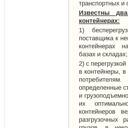
транспортных и 
Известны два
контейнерах:
1) бесперегру
поставщика к не
контейнерах н
базах и складах;
2) с перегрузко
в контейнеры, в
потребителям.
определенные ст
и грузоподъемно
их оптимально
контейнеров в
разгрузочных р
грузов, в нек