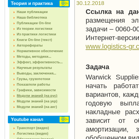
30.12.2018
Теория и практика
Ссылка на да
Наши публикации
Наша библиотека
размещения эл
Публикации On-line
задачи –
0060-0
Из теории логистики
Из практики логистики
Интернет-верс
Книги On-line (текст)
www
.
logistics
-
gr
.
Авторефераты
Нормативное обеспечение
Методы, методики...
Эффект, эффективность...
Задача
Научные результаты
Выводы, заключения...
Warwick Suppli
Грузы, грузопотоки
начать работа
Показатели работы
Графики, зависимости
вариантов, каж
Модули знаний (на рус)
Модули знаний (на укр)
годовую выпла
Модули знаний (на анг)
накладные рас
Youtube канал
зависит от об
амортизации, 
Транспорт (видео)
Логистика (видео)
обобщенном вид