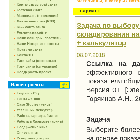
Материалы, в которых встреч
Карта (структура) сайта
Гостевая книга
вариант
Материалы (последние)
Ленты новостей (RSS)
Задача по выбору
RSS-лента сайта
складирования на 
Реклама на сайте
Наши баннеры, логотипы
+ калькулятор
Наши Интернет-проекты
Правила сайта
08.07.2018
Контакты
Тэги сайта (основные)
Ссылка на д
Тэги сайта (случайные)
эффективного 
Поддержать проект
показателя общи
Наши проекты
Версия 01. [Эле
Logistics City
Горяинов А.Н., 
Тесты On-line
Case Studies (кейсы)
Успешный менеджер
Работа, карьера, бизнес
Задача
Работа в Харькове (архив)
Содержание книг
Выберите более
Список книг
на основе показ
Репортажи, очерки...