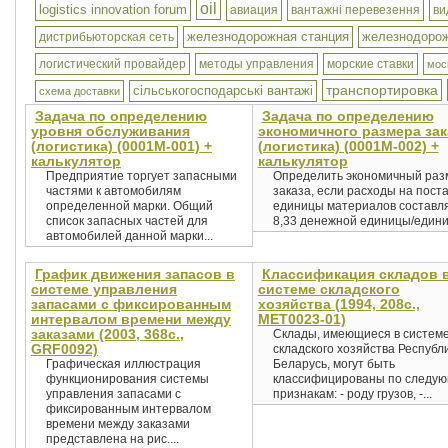
oil
logistics innovation forum
авиация
вантажні перевезення
ви
железнодорожная станция
железнодорож
дистрибьюторская сеть
логистический провайдер
методы управления
морские ставки
мос
транспортировка
сільськогосподарські вантажі
схема доставки
Задача по определению
Задача по определению
уровня обслуживания
экономичного размера зак
(логистика) (0001М-001) +
(логистика) (0001М-002) +
калькулятор
калькулятор
Предприятие торгует запасными
Определить экономичный раз
частями к автомобилям
заказа, если расходы на поста
определенной марки. Общий
единицы материалов составл
список запасных частей для
8,33 денежной единицы/единиц
автомобилей данной марки...
График движения запасов в
Классификация складов 
системе управления
системе складского
запасами с фиксированным
хозяйства (1994, 208с.,
интервалом времени между
MET0023-01)
заказами (2003, 368с.,
Склады, имеющиеся в систем
GRF0092)
складского хозяйства Республ
Графическая иллюстрация
Беларусь, могут быть
функционирования системы
классифицированы по следу
управления запасами с
признакам: - роду грузов, -...
фиксированным интервалом
времени между заказами
представлена на рис....