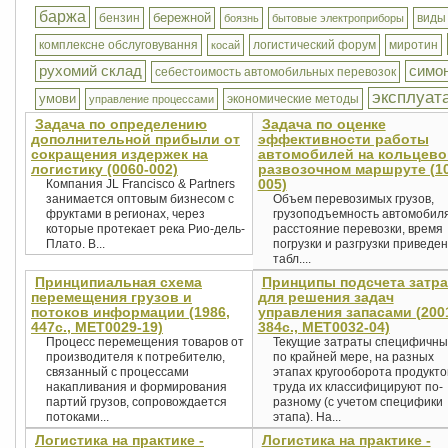
баржа
бережной
бензин
виды
боязнь
бытовые электроприборы
комплексне обслуговування
логистический форум
миротин
косай
рухомий склад
симо
себестоимость автомобильных перевозок
эксплуат
умови
экономические методы
управление процессами
Задача по определению
Задача по оценке
дополнительной прибыли от
эффективности работы
сокращения издержек на
автомобилей на кольцев
логистику (0060-002)
развозочном маршруте (10
005)
Компания JL Francisco & Partners
занимается оптовым бизнесом с
Объем перевозимых грузов,
фруктами в регионах, через
грузоподъемность автомобиля
которые протекает река Рио-дель-
расстояние перевозки, время
Плато. В...
погрузки и разгрузки приведен
табл....
Принципиальная схема
Принципы подсчета затра
перемещения грузов и
для решения задач
потоков информации (1986,
управления запасами (200
447с., MET0029-19)
384с., MET0032-04)
Процесс перемещения товаров от
Текущие затраты специфичн
производителя к потребителю,
по крайней мере, на разных
связанный с процессами
этапах кругооборота продукто
накапливания и формирования
труда их классифицируют по-
партий грузов, сопровождается
разному (с учетом специфики
потоками...
этапа). На...
Логистика на практике -
Логистика на практике -