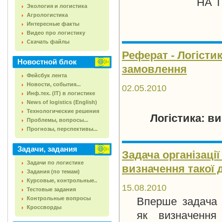
НА 
Экология и логистика
Агрологистика
Интересные факты
Видео про логистику
Скачать файлы
Реферат - Логісти
Новостной блок
замовлення
Фейсбук лента
Новости, события...
02.05.2010
Инф.тех. (IT) в логистике
News of logistics (English)
Технологические решения
Логістика: в
Проблемы, вопросы...
Прогнозы, перспективы...
Задачи, задания
Задача організаці
Задачи по логистике
визначення такої д
Задания (по темам)
Курсовые, контрольные..
15.08.2010
Тестовые задания
Контрольные вопросы
Вперше задача 
Кроссворды
як визначення