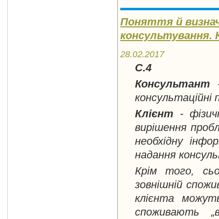
Поняття й визнач
консультування. К.
28.02.2017
С.4
Консультант
консультаційні п
Клієнт
-
фізич
вирішення пробл
необхідну інфо
надання консуль
Крім того, сьо
зовнішній спожи
клієнта можуть
споживають „в