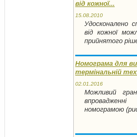
від кожної...
15.08.2010
Удосконалено с
від кожної мож
прийнятого ріш
Номограма для ви
термінальній техн
02.01.2016
Можливий гран
впровадженні
номограмою (рис.