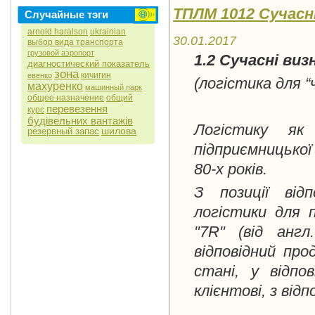
ТПЛМ 1012 Сучасні
Случайные тэги
arnold haralson
ukrainian
30.01.2017
выбор вида транспорта
грузовой аэропорт
1.2 Сучасні ви
диагностический показатель
зона
кичигин
евенко
(логістика для “
махуренко
машинный парк
общее назначение
общий
перевезення
курс
будівельних вантажів
Логістику як
шилова
резервный запас
підприємницької
80-х років.
З позиції від
логістики для п
"7R" (від англ
відповідний про
стані, у відпов
клієнтові, з від