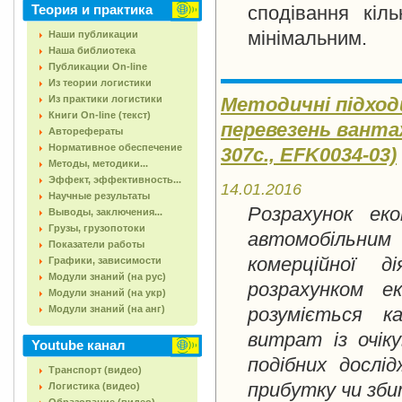
Теория и практика
сподівання кіл
мінімальним.
Наши публикации
Наша библиотека
Публикации On-line
Из теории логистики
Из практики логистики
Методичні підход
Книги On-line (текст)
перевезень ванта
Авторефераты
Нормативное обеспечение
307c., EFK0034-03)
Методы, методики...
Эффект, эффективность...
14.01.2016
Научные результаты
Розрахунок еко
Выводы, заключения...
Грузы, грузопотоки
автомобільним
Показатели работы
комерційної д
Графики, зависимости
Модули знаний (на рус)
розрахунком е
Модули знаний (на укр)
Модули знаний (на анг)
розуміється ка
витрат із очік
Youtube канал
подібних дослі
Транспорт (видео)
прибутку чи зби
Логистика (видео)