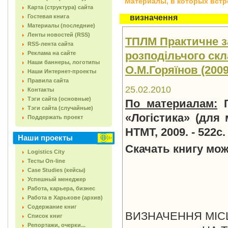
Материалы, в которых встреч
Карта (структура) сайта
Гостевая книга
визначення
Материалы (последние)
Ленты новостей (RSS)
ТПЛМ Практичне з
RSS-лента сайта
розподільчого скл
Реклама на сайте
Наши баннеры, логотипы
О.М.Горяїнов (2009
Наши Интернет-проекты
Правила сайта
25.02.2010
Контакты
Тэги сайта (основные)
По материалам:
Г
Тэги сайта (случайные)
«Логістика» (для 
Поддержать проект
НТМТ, 2009. - 522с.
Наши проекты
Скачать книгу мож
Logistics City
Тесты On-line
Case Studies (кейсы)
Успешный менеджер
Работа, карьера, бизнес
Работа в Харькове (архив)
Содержание книг
ВИЗНАЧЕННЯ МІС
Список книг
Репортажи, очерки...