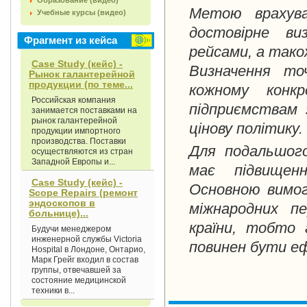
Образование (видео)
Метою врахува
Учебные курсы (видео)
достовірне ви
Фрагмент из кейса
рейсами, а тако
Case Study (кейс) -
Визначення то
Рынок галантерейной
продукции (по теме...
кожному конкр
Российская компания
підприємствам 
занимается поставками на
рынок галантерейной
цінову політику.
продукции импортного
производства. Поставки
Для подальшого
осуществляются из стран
Западной Европы и...
має підвищенн
Case Study (кейс) -
Основною вимог
Scope Repairs (ремонт
эндоскопов в
міжнародних пе
больнице)...
країни, тобто 
Будучи менеджером
инженерной службы Victoria
повинен бути еф
Hospital в Лондоне, Онтарио,
Марк Грейг входил в состав
группы, отвечавшей за
состояние медицинской
техники в...