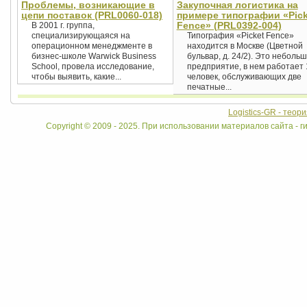
Проблемы, возникающие в
Закупочная логистика на
цепи поставок (PRL0060-018)
примере типографии «Pick
Fence» (PRL0392-004)
В 2001 г. группа,
специализирующаяся на
Типография «Picket Fence»
операционном менеджменте в
находится в Москве (Цветной
бизнес-школе Warwick Business
бульвар, д. 24/2). Это неболь
School, провела исследование,
предприятие, в нем работает 
чтобы выявить, какие...
человек, обслуживающих две
печатные...
Logistics-GR - теор
Copyright © 2009 - 2025. При использовании материалов сайта - ги