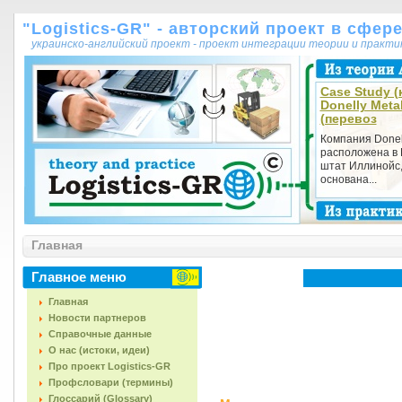
"Logistics-GR" - авторский проект в сфер
украинско-английский проект - проект интеграции теории и практ
Case Study (
Donelly Meta
(перевоз
Компания Donel
расположена в 
штат Иллинойс,
основана...
Главная
Главное меню
Главная
Новости партнеров
Справочные данные
О нас (истоки, идеи)
Про проект Logistics-GR
Профсловари (термины)
Глоссарий (Glossary)