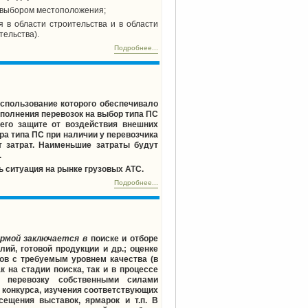
с выбором местоположения;
я в области строительства и в области
тельства).
Подробнее...
использование которого обеспечивало
полнения перевозок на выбор типа ПС
его защите от воздействия внешних
ра типа ПС при наличии у перевозчика
 затрат. Наименьшие затраты будут
.
 ситуация на рынке грузовых АТС.
Подробнее...
ирмой заключается в
поиске и отборе
ий, готовой продукции и др.; оценке
ров с требуемым уровнем качества (в
к на стадии поиска, так и в процессе
 перевозку собственными силами
 конкурса, изучения соответствующих
ещения выставок, ярмарок и т.п. В