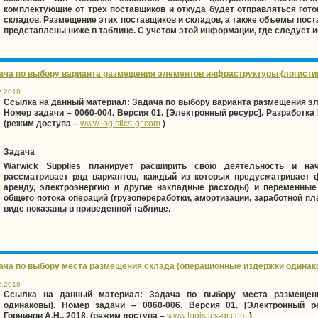
комплектующие от трех поставщиков и откуда будет отправляться гот
складов. Размещение этих поставщиков и складов, а также объемы пос
представлены ниже в таблице. С учетом этой информации, где следует 
ача по выбору варианта размещения элементов инфраструктуры (логистик
2.2018
Ссылка на данный материал:
Задача по выбору варианта размещения эл
Номер задачи –
0060-00
4. Версия 01. [Электронный ресурс]. Разработка 
(режим доступа –
www
.
logistics
-
gr
.
com
)
Задача
Warwick Supplies планирует расширить свою деятельность и на
рассматривает ряд вариантов, каждый из которых предусматривает 
аренду, электроэнергию и другие накладные расходы) и переменные
общего потока операций (грузопереработки, амортизации, заработной пла
виде показаны в приведенной таблице.
ача по выбору места размещения склада (операционные издержки одинако
2.2018
Ссылка на данный материал:
Задача по выбору места размещени
одинаковы). Номер задачи –
0060-00
6. Версия 01. [Электронный ре
Горяинов А.Н., 2018. (режим доступа –
www
.
logistics
-
gr
.
com
)