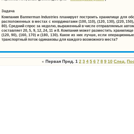
Задача
Компания Bannerman Industries планирует построить хранилище для об
расположенных в местах с координатами (100, 110), (120, 130), (220, 150), (1
80). Средний спрос за неделю, выраженный в числе отправляемых автом
составляет 20, 5, 9, 12, 24, 11 и 8. Компания может разместить хранилищ
(120, 90), (160, 170) и (180, 130). Какое из них лучше, если операцион
транспортный поток одинаковы для каждого возможного места?
Первая
Пред.
1
2
3
4
5
6
7
8
9
10
След.
По
«