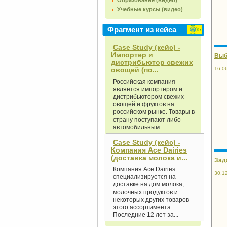
Образование (видео)
Учебные курсы (видео)
Фрагмент из кейса
Case Study (кейс) -
Импортер и
Выб
дистрибьютор свежих
16.0
овощей (по...
Российская компания
является импортером и
дистрибьютором свежих
овощей и фруктов на
российском рынке. Товары в
страну поступают либо
автомобильным...
Case Study (кейс) -
Компания Асе Dairies
(доставка молока и...
Зад
Компания Асе Dairies
30.1
специализируется на
доставке на дом молока,
молочных продуктов и
некоторых других товаров
этого ассортимента.
Последние 12 лет за...