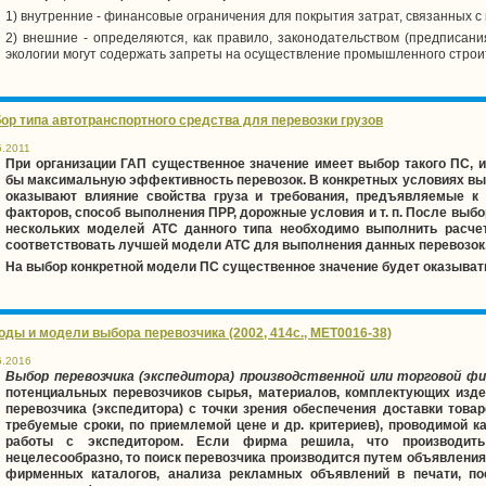
1) внутренние - финансовые ограничения для покрытия затрат, связанных 
2) внешние - определяются, как правило, законодательством (предписани
экологии могут содержать запреты на осуществление промышленного строи
ор типа автотранспортного средства для перевозки грузов
6.2011
При организации ГАП существенное значение имеет выбор такого ПС, 
бы максимальную эффективность перевозок. В конкретных условиях вы
оказывают влияние свойства груза и требования, предъявляемые к 
факторов, способ выполнения ПРР, дорожные условия и т. п. После выбо
нескольких моделей АТС данного типа необходимо выполнить расчет
соответствовать лучшей модели АТС для выполнения данных перевозок
На выбор конкретной модели ПС существенное значение будет оказывать
оды и модели выбора перевозчика (2002, 414с., MET0016-38)
6.2016
Выбор перевозчика (экспедитора) производственной или торговой ф
потенциальных перевозчиков сырья, материалов, комплектующих издел
перевозчика (экспедитора) с точки зрения обеспечения доставки това
требуемые сроки, по приемлемой цене и др. критериев), проводимой ка
работы с экспедитором. Если фирма решила, что производить
нецелесообразно, то поиск перевозчика производится путем объявления
фирменных каталогов, анализа рекламных объявлений в печати, пос