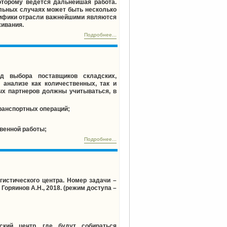
оторому ведется дальнейшая работа.
ельных случаях может быть несколько
ецифики отрасли важнейшими являются
ивания.
Подробнее...
д выбора поставщиков складских,
 анализе как количественных, так и
ых партнеров должны учитываться, в
ранспортных операций;
венной работы;
Подробнее...
истического центра. Номер задачи –
 Горяинов А.Н., 2018. (режим доступа –
еский центр, где будут собираться