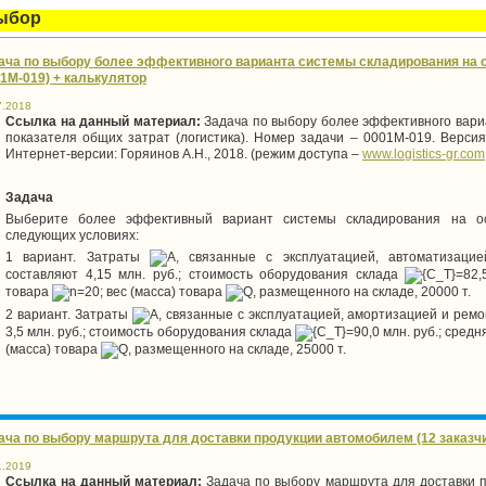
ыбор
ача по выбору более эффективного варианта системы складирования на о
01М-019) + калькулятор
7.2018
Ссылка на данный материал:
Задача по выбору более эффективного вари
показателя общих затрат (логистика). Номер задачи – 0001М-019. Версия
Интернет-версии: Горяинов А.Н., 2018. (режим доступа –
www
.
logistics
-
gr
.
com
Задача
Выберите более эффективный вариант системы складирования на о
следующих условиях:
1 вариант. Затраты
, связанные с эксплуатацией, автоматизаци
составляют 4,15 млн. руб.; стоимость оборудования склада
=82,
товара
=20; вес (масса) товара
, размещенного на складе, 20000 т.
2 вариант. Затраты
, связанные с эксплуатацией, амортизацией и рем
3,5 млн. руб.; стоимость оборудования склада
=90,0 млн. руб.; сре
(масса) товара
, размещенного на складе, 25000 т.
ача по выбору маршрута для доставки продукции автомобилем (12 заказчи
1.2019
Ссылка на данный материал:
Задача по выбору маршрута для доставки п