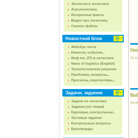
Экология и логистика
Агрологистика
Интересные факты
Видео про логистику
Скачать файлы
Новостной блок
Фейсбук лента
Про
Новости, события...
Инф.тех. (IT) в логистике
22.1
News of logistics (English)
Технологические решения
Проблемы, вопросы...
Прогнозы, перспективы...
Задачи, задания
Выб
Задачи по логистике
04.0
Задания (по темам)
Курсовые, контрольные..
Тестовые задания
Контрольные вопросы
Кроссворды