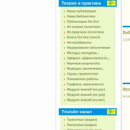
Теория и практика
Наши публикации
Наша библиотека
Публикации On-line
Из теории логистики
Из практики логистики
Выб
Книги On-line (текст)
13.0
Авторефераты
Нормативное обеспечение
Методы, методики...
Эффект, эффективность...
Научные результаты
Выводы, заключения...
Грузы, грузопотоки
Показатели работы
Графики, зависимости
Мет
Модули знаний (на рус)
Модули знаний (на укр)
06.0
Модули знаний (на анг)
Youtube канал
Транспорт (видео)
Логистика (видео)