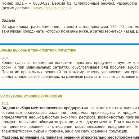
Номер задачи –
0060-0
29. Версия 01. [Электронный ресурс]. Разработка 
(режим доступа –
www
.
logistics
-
gr
.
com
)
Задача
Из хранилища, расположенного в месте с координатами 120, 90, автом
заказчикам, координаты которых показаны ниже, а затем вернуться назад.
блемы выбора в транспортной логистике
0.2011
Концептуальные положения логистики - доставка продукции в нужном коли
сроки и при минимальных затратах, обусловливают ряд проблем выбор
Принятие правильных решений по каждому аспекту управления материа
следственных связей, влияющих на конечный результат, является основой о
ор местоположения предприятия
6.2011
Задача выбора местоположения предприятия
заключается в нахождении 
возможным реализацию заданной программы производства и продаж.
определяется необходимостью экономии ресурсов, возможностью произ
продукте меньшими общими затратами, чем в других местах. При этом исс
на принятие решения в отношении местоположения предприятия. В 
транспортировку, сырье и горючее, рабочую силу, хранение продукции.
Факторы, влияющие на принятие решения относительно местоположения