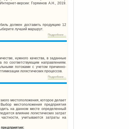
Интернет-версии: Горяинов А.Н., 2019.
обиль должен доставить продукцию 12
 Выберите лучший маршрут.
Подробнее...
честве, нужного качества, в заданные
а по соответствующим направлениям.
льными потоками с учетом причинно-
птимизации логистических процессов.
Подробнее...
такого местоположения, которое делает
 Выбор местоположения предприятия
водить на данном месте определенный
ледуется влияние логистических затрат
частности, учитываются затраты на
 предприятия: