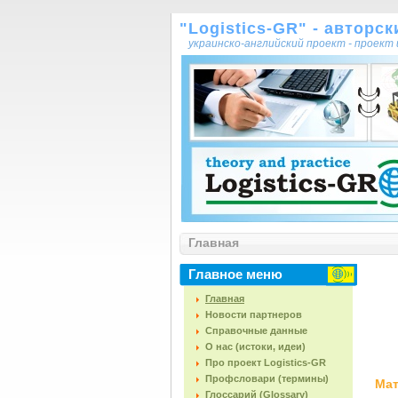
"Logistics-GR" - авторс
украинско-английский проект - проек
Главная
Главное меню
Главная
Новости партнеров
Справочные данные
О нас (истоки, идеи)
Про проект Logistics-GR
Профсловари (термины)
Мат
Глоссарий (Glossary)