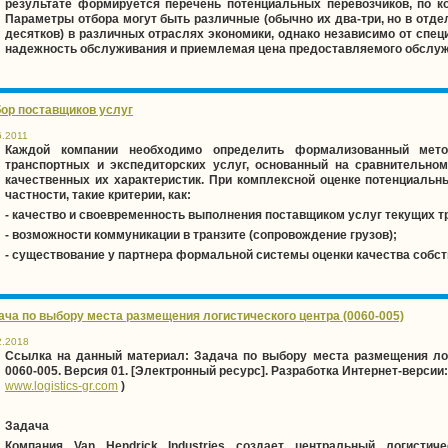
результате формируется перечень потенциальных перевозчиков, по к
Параметры отбора могут быть различные (обычно их два-три, но в отд
десятков) в различных отраслях экономики, однако независимо от сп
надежность обслуживания и приемлемая цена предоставляемого обслуж
ор поставщиков услуг
6.2011
Каждой компании необходимо определить формализованный мето
транспортных и экспедиторских услуг, основанный на сравнительном
качественных их характеристик.
При комплексной оценке потенциальн
частности, такие критерии, как:
- качество и своевременность выполнения поставщиком услуг текущих т
- возможности коммуникации в транзите (сопровождение грузов);
- существование у партнера формальной системы оценки качества собст
ача по выбору места размещения логистического центра (0060-005)
2.2018
Ссылка на данный материал:
Задача по выбору места размещения лог
0060-00
5. Версия 01. [Электронный ресурс]. Разработка Интернет-версии:
www
.
logistics
-
gr
.
com
)
Задача
Компания Van Hendrick Industries создает центральный логистич