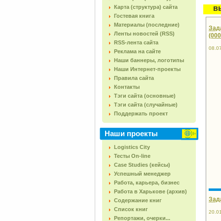
Карта (структура) сайта
в
Гостевая книга
Материалы (последние)
Зад
Ленты новостей (RSS)
(00
RSS-лента сайта
08.0
Реклама на сайте
Наши баннеры, логотипы
Наши Интернет-проекты
Правила сайта
Контакты
Тэги сайта (основные)
Тэги сайта (случайные)
Поддержать проект
Наши проекты
Logistics City
Тесты On-line
Case Studies (кейсы)
Успешный менеджер
Работа, карьера, бизнес
Работа в Харькове (архив)
Зад
Содержание книг
Список книг
20.0
Репортажи, очерки...