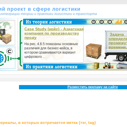
кий проект в сфере логистики
т интеграции теории и практики логистики и транспорта
Case Study (кейс) - Азиатская
компания по производству
Зада
проду
определ
промежу
На рис. 4.6.5 показаны основные
времени.
различия для бизнес-кейса, в
котором сравниваются вариант
цифрового ...
Разместить рекламу на сайте
ериалы, в которых встречается метка (тэг, tag)