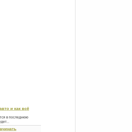
авто и как всё
ются в последнюю
ет...
начинать