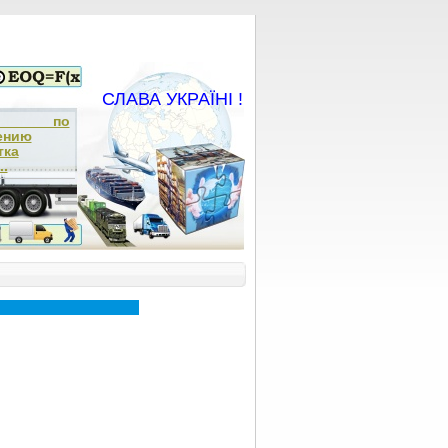
СЛАВА УКРАЇНІ !
ча по
ению
тка
..