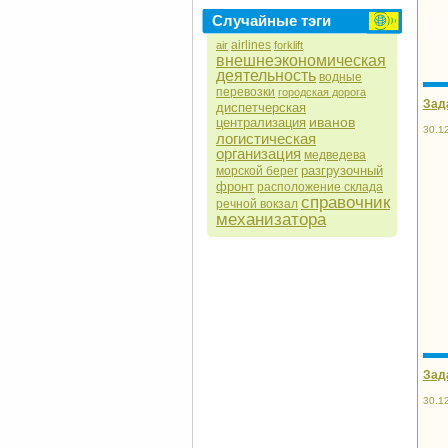
Случайные тэги
airlines
air
forklift
внешнеэкономическая
деятельность
водные
перевозки
городская дорога
Зад
диспетчерская
иванов
централизация
30.1
логистическая
организация
медведева
разгрузочный
морской берег
фронт
расположение склада
справочник
речной вокзал
механизатора
Зад
30.1