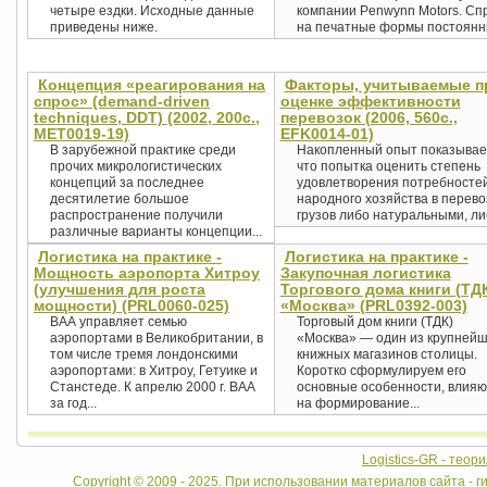
четыре ездки. Исходные данные
компании Penwynn Motors. Сп
приведены ниже.
на печатные формы постоянны
Концепция «реагирования на
Факторы, учитываемые п
спрос» (demand-driven
оценке эффективности
techniques, DDT) (2002, 200с.,
перевозок (2006, 560c.,
MET0019-19)
EFK0014-01)
В зарубежной практике среди
Накопленный опыт показывае
прочих микрологистических
что попытка оценить степень
концепций за последнее
удовлетворения потребносте
десятилетие большое
народного хозяйства в перево
распространение получили
грузов либо натуральными, либ
различные варианты концепции...
Логистика на практике -
Логистика на практике -
Мощность аэропорта Хитроу
Закупочная логистика
(улучшения для роста
Торгового дома книги (ТД
мощности) (PRL0060-025)
«Москва» (PRL0392-003)
ВАА управляет семью
Торговый дом книги (ТДК)
аэропортами в Великобритании, в
«Москва» — один из крупней
том числе тремя лондонскими
книжных магазинов столицы.
аэропортами: в Хитроу, Гетуике и
Коротко сформулируем его
Станстеде. К апрелю 2000 г. ВАА
основные особенности, влия
за год...
на формирование...
Logistics-GR - теор
Copyright © 2009 - 2025. При использовании материалов сайта - ги