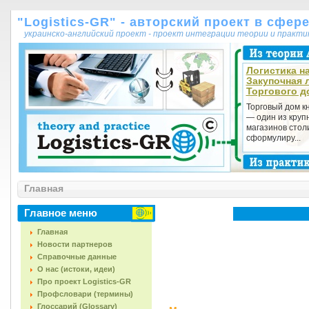
"Logistics-GR" - авторский проект в сфер
украинско-английский проект - проект интеграции теории и практ
Логистика на
Закупочная 
Торгового д
Торговый дом к
— один из круп
магазинов стол
сформулиру...
Главная
Главное меню
Главная
Новости партнеров
Справочные данные
О нас (истоки, идеи)
Про проект Logistics-GR
Профсловари (термины)
Глоссарий (Glossary)