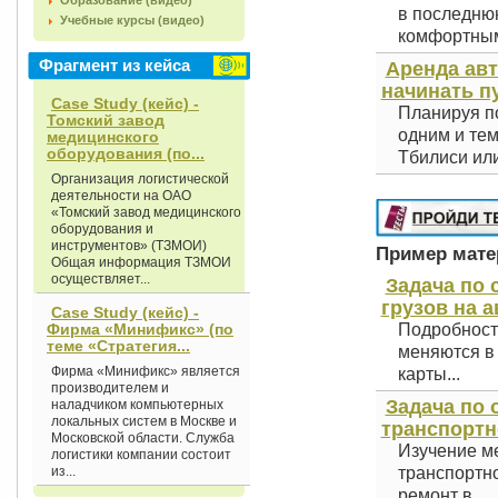
Образование (видео)
в последнюю
Учебные курсы (видео)
комфортным 
Фрагмент из кейса
Аренда авт
начинать п
Case Study (кейс) -
Планируя по
Томский завод
одним и тем
медицинского
оборудования (по...
Тбилиси или
Организация логистической
деятельности на ОАО
«Томский завод медицинского
оборудования и
инструментов» (ТЗМОИ)
Пример матер
Общая информация ТЗМОИ
осуществляет...
Задача по 
грузов на а
Case Study (кейс) -
Фирма «Минификс» (по
Подробност
теме «Стратегия...
меняются в 
Фирма «Минификс» является
карты...
производителем и
Задача по
наладчиком компьютерных
локальных систем в Москве и
транспортн
Московской области. Служба
Изучение ме
логистики компании состоит
из...
транспортно
ремонт в...