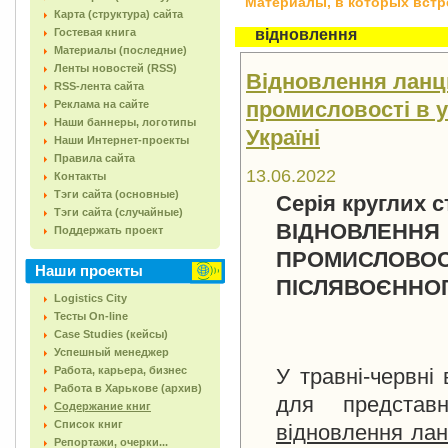
Материалы, в которых встреч
Карта (структура) сайта
Гостевая книга
відновлення
Материалы (последние)
Ленты новостей (RSS)
Відновлення ланцю
RSS-лента сайта
промисловості в у
Реклама на сайте
Наши баннеры, логотипы
Україні
Наши Интернет-проекты
Правила сайта
13.06.2022
Контакты
Тэги сайта (основные)
Серія круглих с
Тэги сайта (случайные)
ВІДНОВЛЕННЯ 
Поддержать проект
ПРОМИСЛО
Наши проекты
ПІСЛЯВОЄННОГ
Logistics City
Тесты On-line
Case Studies (кейсы)
Успешный менеджер
Работа, карьера, бизнес
У травні-червні
Работа в Харькове (архив)
для представн
Содержание книг
Список книг
відновлення лан
Репортажи, очерки...