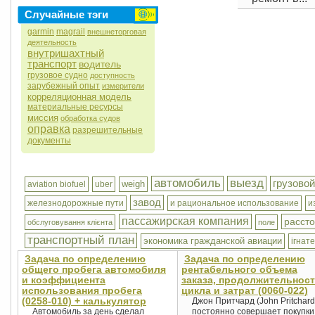
Случайные тэги
garmin
magrail
внешнеторговая
деятельность
внутришахтный
транспорт
водитель
грузовое судно
доступность
зарубежный опыт
измерители
корреляционная модель
материальные ресурсы
миссия
обработка судов
оправка
разрешительные
документы
автомобиль
выезд
грузовой
weigh
aviation biofuel
uber
завод
железнодорожные пути
и рациональное использование
и
пассажирская компания
расст
обслуговування клієнта
поле
транспортный план
экономика гражданской авиации
ігнат
Задача по определению
Задача по определению
общего пробега автомобиля
рентабельного объема
и коэффициента
заказа, продолжительнос
использования пробега
цикла и затрат (0060-022)
(0258-010) + калькулятор
Джон Притчард (John Pritchard
Автомобиль за день сделал
постоянно совершает покупки