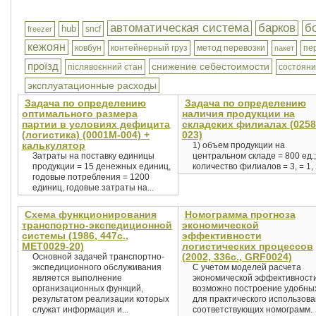
автоматическая система
барков
б
hub
sncf
freezer
кежоян
ковбун
контейнерный груз
метод перевозки
пе
пакет
проїзд
снижение себестоимости
післявоєнний стан
состоян
эксплуатационные расходы
Задача по определению
Задача по определению
оптимального размера
наличия продукции на
партии в условиях дефицита
складских филиалах (0258
(логистика) (0001М-004) +
023)
калькулятор
1) объем продукции на
Затраты на поставку единицы
центральном складе = 800 ед.;
продукции = 15 денежных единиц,
количество филиалов = 3, = 1, 2
годовые потребления = 1200
единиц, годовые затраты на...
Схема функционирования
Номограмма прогноза
транспортно-экспедиционной
экономической
системы (1986, 447с.,
эффективности
MET0029-20)
логистических процессов
(2002, 336с., GRF0024)
Основной задачей транспортно-
экспедиционного обслуживания
С учетом моделей расчета
является выполнение
экономической эффективност
организационных функций,
возможно построение удобны
результатом реализации которых
для практического использов
служат информация и...
соответствующих номограмм.