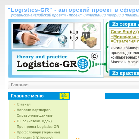
"Logistics-GR" - авторский проект в сфер
украинско-английский проект - проект интеграции теории и практ
Case Study (
«Минификс» 
«Стратегия 
Фирма «Минифи
производителе
компьютерных л
Москве и Моско.
Главная
Главное меню
Главная
Новости партнеров
Справочные данные
О нас (истоки, идеи)
Про проект Logistics-GR
Профсловари (термины)
Глоссарий (Glossary)