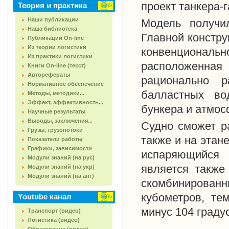
проект танкера-г
Теория и практика
Наши публикации
Модель получил
Наша библиотека
Главной констру
Публикации On-line
Из теории логистики
конвенционал
Из практики логистики
расположенна
Книги On-line (текст)
Авторефераты
рационально р
Нормативное обеспечение
балластных вод
Методы, методики...
Эффект, эффективность...
бункера и атмо
Научные результаты
Выводы, заключения...
Судно сможет ра
Грузы, грузопотоки
также и на этан
Показатели работы
Графики, зависимости
испаряющийся 
Модули знаний (на рус)
является также
Модули знаний (на укр)
Модули знаний (на анг)
скомбинированн
кубометров, те
Youtube канал
минус 104 граду
Транспорт (видео)
Логистика (видео)