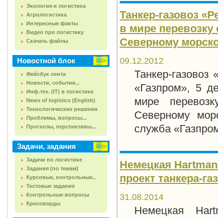
Экология и логистика
Танкер-газовоз «Р
Агрологистика
Интересные факты
в мире перевозку 
Видео про логистику
Северному морско
Скачать файлы
09.12.2012
Новостной блок
Танкер-газовоз 
Фейсбук лента
Новости, события...
«Газпром», 5 д
Инф.тех. (IT) в логистике
мире перевоз
News of logistics (English)
Технологические решения
Северному мор
Проблемы, вопросы...
служба «Газпро
Прогнозы, перспективы...
Задачи, задания
Задачи по логистике
Немецкая Hartman
Задания (по темам)
проект танкера-га
Курсовые, контрольные..
Тестовые задания
Контрольные вопросы
31.08.2014
Кроссворды
Немецкая Hart