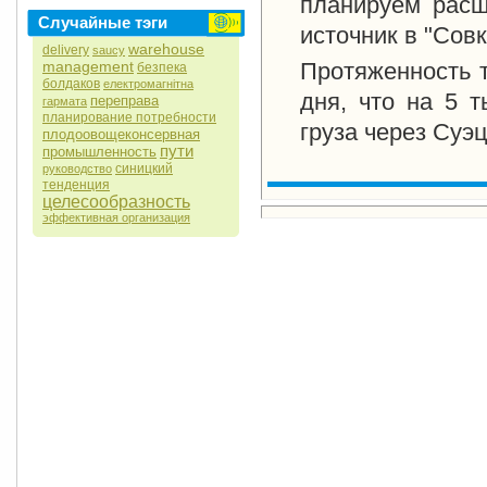
планируем расш
Случайные тэги
источник в "Сов
warehouse
delivery
saucy
management
Протяженность т
безпека
болдаков
електромагнітна
дня, что на 5 
переправа
гармата
планирование потребности
груза через Суэц
плодоовощеконсервная
пути
промышленность
синицкий
руководство
тенденция
целесообразность
эффективная организация