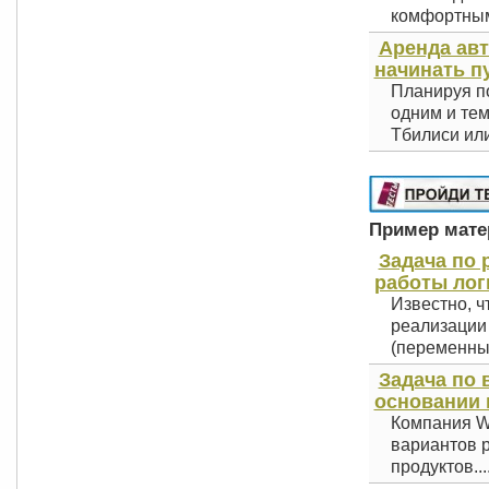
комфортным 
Аренда авт
начинать п
Планируя по
одним и тем
Тбилиси или
Пример матер
Задача по 
работы лог
Известно, ч
реализации п
(переменные
Задача по 
основании 
Компания Wi
вариантов 
продуктов...