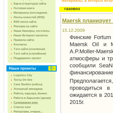
Материалы, в которых встреч
Карта (структура) сайта
Гостевая книга
газовоз
Материалы (последние)
Ленты новостей (RSS)
Maersk планирует
RSS-лента сайта
Реклама на сайте
15.12.2009
Наши баннеры, логотипы
Наши Интернет-проекты
Финские Fortum 
Правила сайта
Maersk Oil и 
Контакты
Тэги сайта (основные)
A.P.Moller-Maer
Тэги сайта (случайные)
атмосферы и тра
Поддержать проект
сообщили SeaNe
Наши проекты
финансирование
Logistics City
Предполагается,
Тесты On-line
Case Studies (кейсы)
проводиться в 
Успешный менеджер
Работа, карьера, бизнес
ожидается в 201
Работа в Харькове (архив)
2015г.
Содержание книг
Список книг
Репортажи, очерки...