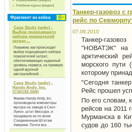
Образование (видео)
Учебные курсы (видео)
Танкер-газовоз с
Фрагмент из кейса
рейс по Севморпу
Case Study (кейс) -
07.09.2010
Выбор подходящего
набора показателей
Танкер-газовоз
затрат,...
"НОВАТЭК" на 
Покажем, как происходит
выбор подходящего набора
арктический ре
показателей затрат,
обеспечивающих заданный
морского пути 
уровень сервиса, на примере
одной крупной
которому принад
австралийской...
"Сегодня танкер
Case Study (кейс) -
Handy Andy, Inc.
Рейс прошел успе
(CS0192-008)
Фирма Handy Andy, Inc.
По его словам, 
производила компакторы
рейсов на 2011 
мусора на заводе в Сент-
Луисе, штат Миссури, и
Мурманска в Кит
продавала их по всем
Соединенным Штатам
судов до 160 ты
Америки. Почти все...