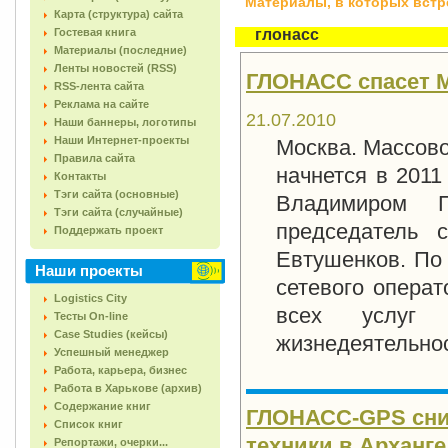
Материалы, в которых встреч
Карта (структура) сайта
Гостевая книга
глонасс
Материалы (последние)
Ленты новостей (RSS)
ГЛОНАСС спасет Мо
RSS-лента сайта
Реклама на сайте
21.07.2010
Наши баннеры, логотипы
Наши Интернет-проекты
Москва. Массов
Правила сайта
начнется в
2011 
Контакты
Тэги сайта (основные)
Владимиром 
Тэги сайта (случайные)
председатель 
Поддержать проект
Евтушенков. По
Наши проекты
сетевого опера
Logistics City
всех услуг 
Тесты On-line
Case Studies (кейсы)
жизнедеятельно
Успешный менеджер
Работа, карьера, бизнес
Работа в Харькове (архив)
Содержание книг
ГЛОНАСС-GPS сни
Список книг
техники в Арханг
Репортажи, очерки...