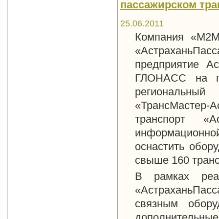
пассажирском тра
25.06.2011
Компания «М2М
«АстраханьПа
предприятие Ас
ГЛОНАСС на па
региональный
«ТрансМастер
транспорт «Ас
информационной 
оснастить обор
свыше 160 тран
В рамках реал
«АстраханьПасс
связным обору
дополнительны