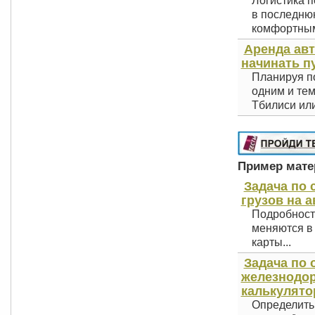
Логистика п
в последнюю
комфортным 
Аренда авт
начинать п
Планируя по
одним и тем
Тбилиси или
Пример матер
Задача по 
грузов на а
Подробност
меняются в 
карты...
Задача по 
железнодоро
калькулято
Определить