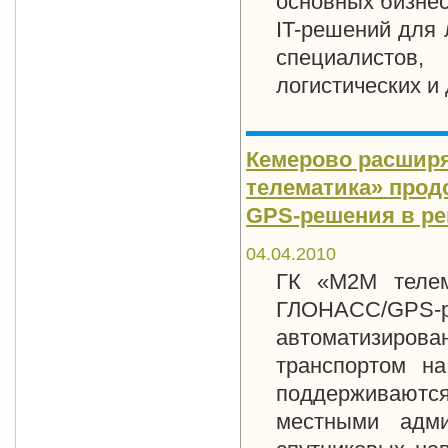
основных бизнес
IT-решений для 
специалистов
логистических и
Кемерово расшир
телематика» про
GPS-решения в ре
04.04.2010
ГК «М2М телем
ГЛОНАСС/GPS-р
автоматизиро
транспортом н
поддерживаются
местными адми