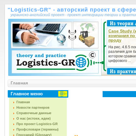
"Logistics-GR" - авторский проект в сфер
украинско-английский проект - проект интеграции теории и практ
Case Study (
компания по
проду
На рис. 4.6.5 п
различия для би
котором сравни
цифрового ...
Главная
Главное меню
Главная
Новости партнеров
Справочные данные
О нас (истоки, идеи)
Про проект Logistics-GR
Профсловари (термины)
Глоссарий (Glossary)