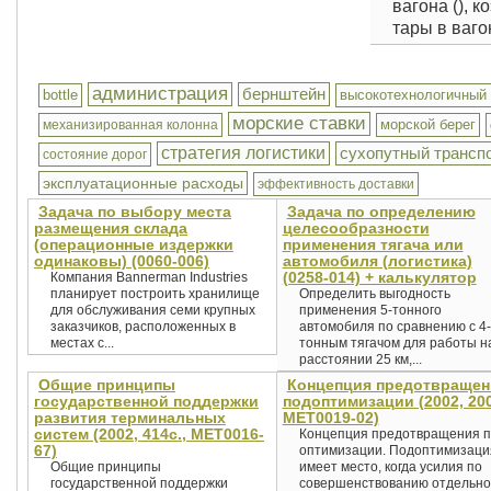
вагона (), 
тары в вагоне
администрация
бернштейн
bottle
высокотехнологичный 
морские ставки
морской берег
механизированная колонна
стратегия логистики
сухопутный трансп
состояние дорог
эксплуатационные расходы
эффективность доставки
Задача по выбору места
Задача по определению
размещения склада
целесообразности
(операционные издержки
применения тягача или
одинаковы) (0060-006)
автомобиля (логистика)
(0258-014) + калькулятор
Компания Bannerman Industries
планирует построить хранилище
Определить выгодность
для обслуживания семи крупных
применения 5-тонного
заказчиков, расположенных в
автомобиля по сравнению с 4-
местах с...
тонным тягачом для работы н
расстоянии 25 км,...
Общие принципы
Концепция предотвращен
государственной поддержки
подоптимизации (2002, 200
развития терминальных
MET0019-02)
систем (2002, 414с., MET0016-
Концепция предотвращения 
67)
оптимизации. Подоптимизаци
Общие принципы
имеет место, когда усилия по
государственной поддержки
совершенствованию отдельно