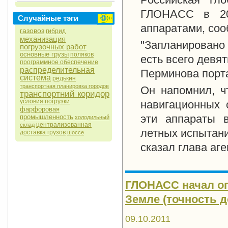
ГЛОНАСС в 201
Случайные тэги
аппаратами, со
газовоз
гибрид
механизация
"Запланировано
погрузочных работ
основные грузы
поляков
есть всего девят
программное обеспечение
распределительная
Перминова порт
система
редькин
транспортная планировка городов
Он напомнил, ч
транспортний коридор
условия погрузки
навигационных 
фарфоровая
эти аппараты 
промышленность
холодильный
централизованная
склад
летных испытаний
доставка грузов
шоссе
сказал глава аге
ГЛОНАСС начал оп
Земле (точность д
09.10.2011