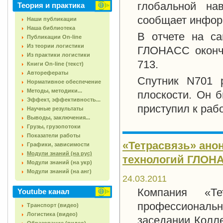
глобальной на
Теория и практика
сообщает инфор
Наши публикации
Наша библиотека
В отчете на са
Публикации On-line
Из теории логистики
ГЛОНАСС оконча
Из практики логистики
713.
Книги On-line (текст)
Авторефераты
Спутник N701 
Нормативное обеспечение
Методы, методики...
плоскости. Он 
Эффект, эффективность...
приступил к рабо
Научные результаты
Выводы, заключения...
Грузы, грузопотоки
Показатели работы
«Тетрасвязь» ано
Графики, зависимости
Модули знаний (на рус)
технологий ГЛОН
Модули знаний (на укр)
Модули знаний (на анг)
24.03.2011
Компания «Те
Youtube канал
профессиональн
Транспорт (видео)
Логистика (видео)
заседании Колл