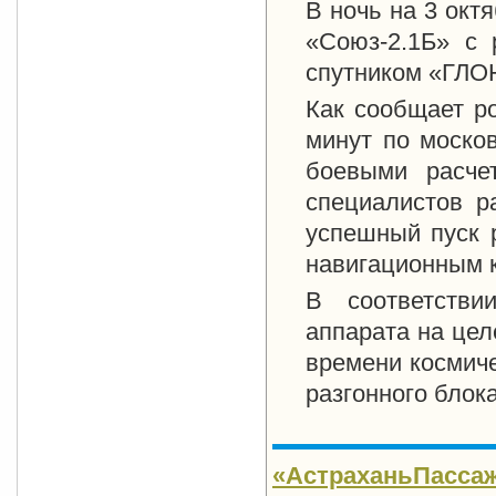
В ночь на 3 окт
«Союз-2.1Б» с 
спутником «ГЛ
Как сообщает ро
минут по моско
боевыми расче
специалистов р
успешный пуск 
навигационным 
В соответстви
аппарата на цел
времени космиче
разгонного блока
«АстраханьПасса