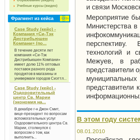
Образование (видео)
и связи Московс
Учебные курсы (видео)
Мероприятие бы
Фрагмент из кейса
Министерства в
Case Study (кейс) -
инфокоммуникац
Компания «Си-Тэк
Дистрибьюшен
перспективу.
Компани» (по...
В течение десяти лет
технологий и с
компания «Си-Тэк
Межуев, в раб
Дистрибьюшен Компани»
имеет долю 11% оптовых
представители о
поставок разного рода
продуктов в магазины и
муниципальных
универмаги городов Сиэттл...
представители 
Case Study (кейс) -
Оздоровительный
информационных
центр Св. Марии
(экономия на...
В декабре г-н Джон Смит,
вице-президент по вопросам
В этом году сист
вспомогательных услуг
Оздоровительного центра Св.
Марии, столкнулся с
08.01.2010
вопросом о том, как
выполнить...
Российская гло