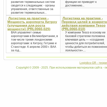
развития терминальных систем
функции не приводят к
сводятся к следующим: - органы
достижению...
управления, ответственные за
развитие терминальных...
Логистика на практике -
Логистика на практике -
Мощность аэропорта Хитроу
Перевод целей в конкрет
(улучшения для роста
действия компании Tesco
мощности) (PRL0060-025)
(PRL0060-010)
ВАА управляет семью
У компании Tesco в основу ее
аэропортами в Великобритании, в
базовой стратегии положена
том числе тремя лондонскими
ключевая цель — «создание
аэропортами: в Хитроу, Гетуике и
ценности для потребителей,
Станстеде. К апрелю 2000 г. ВАА
чтобы добиться их пожизненн
за год...
лояльности»....
Logistics-GR - теор
Copyright © 2009 - 2025. При использовании материалов сайта - ги