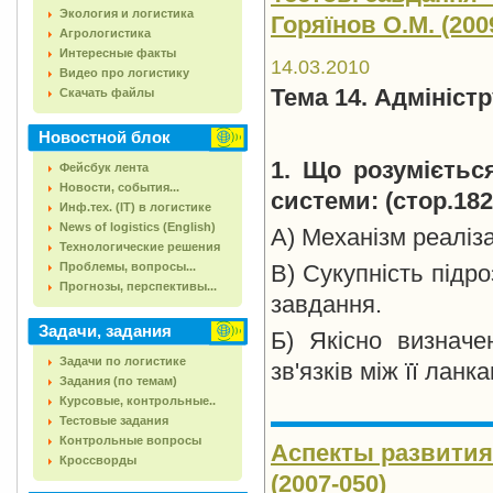
Экология и логистика
Горяїнов О.М. (2009
Агрологистика
Интересные факты
14.03.2010
Видео про логистику
Тема 14. Адмініст
Скачать файлы
Новостной блок
1. Що розумієтьс
Фейсбук лента
Новости, события...
системи:
(стор.182
Инф.тех. (IT) в логистике
News of logistics (English)
А) Механізм реаліза
Технологические решения
Проблемы, вопросы...
В) Сукупність підро
Прогнозы, перспективы...
завдання.
Задачи, задания
Б) Якісно визначе
Задачи по логистике
зв'язків між її ланк
Задания (по темам)
Курсовые, контрольные..
Тестовые задания
Контрольные вопросы
Аспекты развития 
Кроссворды
(2007-050)