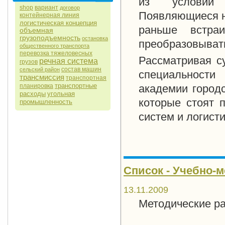
из условий к
shop
вариант
договор
Появляющиеся н
контейнерная линия
логистическая концепция
раньше встра
объемная
грузоподъемность
остановка
преобразовыват
общественного транспорта
перевозка тяжеловесных
Рассматривая с
речная система
грузов
состав машин
сельский район
специальности
трансмиссия
транспортная
транспортные
планировка
академии городс
расходы
угольная
которые стоят 
промышленность
систем и логисти
Список - Учебно-м
13.11.2009
Методические ра