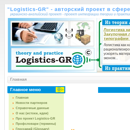
"Logistics-GR" - авторский проект в сфер
украинско-английский проект - проект интеграции теории и практ
Логистика на
Закупочная 
типографии
Логистика как 
рационализиров
ускорять матер
эконом...
Главная
Главное меню
Главная
Новости партнеров
Справочные данные
О нас (истоки, идеи)
Про проект Logistics-GR
Профсловари (термины)
Глоссарий (Glossary)