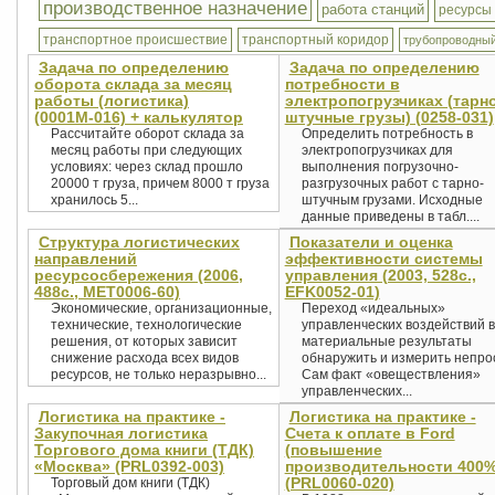
производственное назначение
работа станций
ресурсы
транспортное происшествие
транспортный коридор
трубопроводный
Задача по определению
Задача по определению
оборота склада за месяц
потребности в
работы (логистика)
электропогрузчиках (тарно
(0001М-016) + калькулятор
штучные грузы) (0258-031)
Рассчитайте оборот склада за
Определить потребность в
месяц работы при следующих
электропогрузчиках для
условиях: через склад прошло
выполнения погрузочно-
20000 т груза, причем 8000 т груза
разгрузочных работ с тарно-
хранилось 5...
штучным грузами. Исходные
данные приведены в табл....
Структура логистических
Показатели и оценка
направлений
эффективности системы
ресурсосбережения (2006,
управления (2003, 528c.,
488с., MET0006-60)
EFK0052-01)
Экономические, организационные,
Переход «идеальных»
технические, технологические
управленческих воздействий в
решения, от которых зависит
материальные результаты
снижение расхода всех видов
обнаружить и измерить непро
ресурсов, не только неразрывно...
Сам факт «овеществления»
управленческих...
Логистика на практике -
Логистика на практике -
Закупочная логистика
Счета к оплате в Ford
Торгового дома книги (ТДК)
(повышение
«Москва» (PRL0392-003)
производительности 400%
(PRL0060-020)
Торговый дом книги (ТДК)