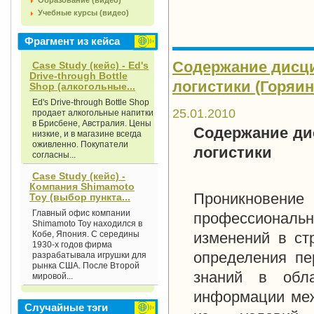
Образование (видео)
Учебные курсы (видео)
Фрагмент из кейса
Содержание дисци
Case Study (кейс) - Ed's
Drive-through Bottle
логистики (Горяин
Shop (алкогольные...
Ed's Drive-through Bottle Shop
25.01.2010
продает алкогольные напитки
в Брисбене, Австралия. Цены
Содержание ди
низкие, и в магазине всегда
оживленно. Покупатели
логистики
согласны...
Case Study (кейс) -
Компания Shimamoto
Проникновени
Toy (выбор пункта...
Главный офис компании
профессиональ
Shimamoto Toy находился в
Кобе, Япония. С середины
изменений в ст
1930-х годов фирма
определения пе
разрабатывала игрушки для
рынка США. После Второй
знаний в обла
мировой...
информации меж
Случайные тэги