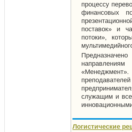
процессу перев
финансовых по
презентационно
поставок» и ч
потоки», кото
мультимедийног
Предназначен
направлениям
«Менеджмент
преподавателей
предпринимател
служащим и всем
инновационными
Логистические ре