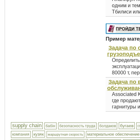
одним и тем
Тбилиси или
Пример матер
Задача по
грузоподъе
Определить 
эксплуатаци
80000 т, пер
Задача по 
обслуживан
Associated 
где продаю
гарнитуры и
supply chain
бугаев
бабін
безопасность труда
болдаков
г
кузяк
материальное обеспечение
компания
маршрутная скорость