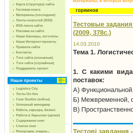
Материалы, в которых встреч
Карта (структура) сайта
Гостевая книга
горяинов
Материалы (последние)
Ленты новостей (RSS)
Тестовые задания 
RSS-лента сайта
(2009, 378с.)
Реклама на сайте
Наши баннеры, логотипы
Наши Интернет-проекты
14.03.2010
Правила сайта
Тема 1. Логистич
Контакты
Тэги сайта (основные)
Тэги сайта (случайные)
Поддержать проект
1. С какими вид
поставок:
Наши проекты
А) Функциональной,
Logistics City
Тесты On-line
Б) Межвременной, 
Case Studies (кейсы)
Успешный менеджер
В) Пространственн
Работа, карьера, бизнес
Работа в Харькове (архив)
Содержание книг
Список книг
Тестові завдання -
Репортажи, очерки...