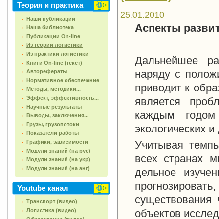
Теория и практика
25.01.2010
Наши публикации
Аспекты развит
Наша библиотека
Публикации On-line
Из теории логистики
Из практики логистики
Дальнейшее ра
Книги On-line (текст)
наряду с полож
Авторефераты
Нормативное обеспечение
приводит к обра
Методы, методики...
Эффект, эффективность...
является проб
Научные результаты
каждым годом 
Выводы, заключения...
Грузы, грузопотоки
экологических и 
Показатели работы
Графики, зависимости
Учитывая темпы
Модули знаний (на рус)
всех странах м
Модули знаний (на укр)
Модули знаний (на анг)
дельное изучен
прогнозироват
Youtube канал
существования 
Транспорт (видео)
Логистика (видео)
объектов исслед