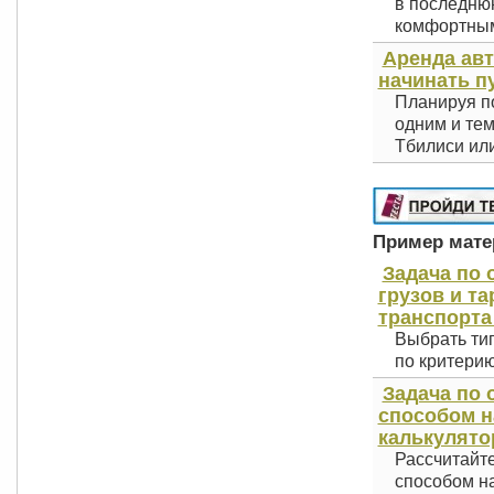
в последнюю
комфортным 
Аренда авт
начинать п
Планируя по
одним и тем
Тбилиси или
Пример матер
Задача по 
грузов и т
транспорта 
Выбрать тип
по критерию
Задача по
способом н
калькулято
Рассчитайт
способом на