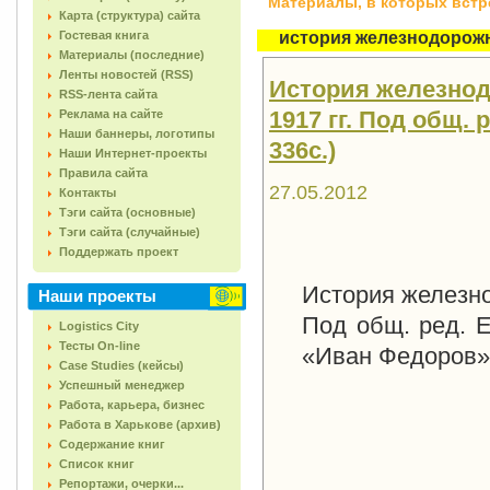
Материалы, в которых встреч
Карта (структура) сайта
Гостевая книга
история железнодорож
Материалы (последние)
Ленты новостей (RSS)
История железнодо
RSS-лента сайта
1917 гг. Под общ. р
Реклама на сайте
Наши баннеры, логотипы
336с.)
Наши Интернет-проекты
Правила сайта
27.05.2012
Контакты
Тэги сайта (основные)
Тэги сайта (случайные)
Поддержать проект
История железнод
Наши проекты
Под общ. ред. Е
Logistics City
Тесты On-line
«Иван Федоров», 
Case Studies (кейсы)
Успешный менеджер
Работа, карьера, бизнес
Работа в Харькове (архив)
Содержание книг
Список книг
Репортажи, очерки...