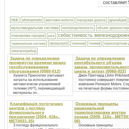
составляет 5
risk
shimamoto
вантажні роботи
городская дорога
драгайцев
мультимодальная система
неопределенность
объект диагности
себестоимость железнодорожн
планировка городов
рига
технології
тихонов
тоняев
транспортная 
терминальная система
электроприбор
Задача по определению
Задача по определению
промежутка времени между
рентабельного объема
техобслуживанием
заказа, продолжительнос
оборудования (0060-012)
цикла и затрат (0060-022)
Хуанита Принсепио учитывает
Джон Притчард (John Pritchard
затраты на использование
постоянно совершает покупки
автоматически управляемой
компании Penwynn Motors. Сп
тележки (АУТ), перемещающей
на печатные формы постоянны
материалы по...
Класифікація логістичних
Основные принципы
центрів з погляду
рациональной
функціонального
транспортировки внутри
призначення (2004, 416с.,
склада (2000, 110с., MET00
MET0031-35)
06)
З погляду функціонального
Основные принципы