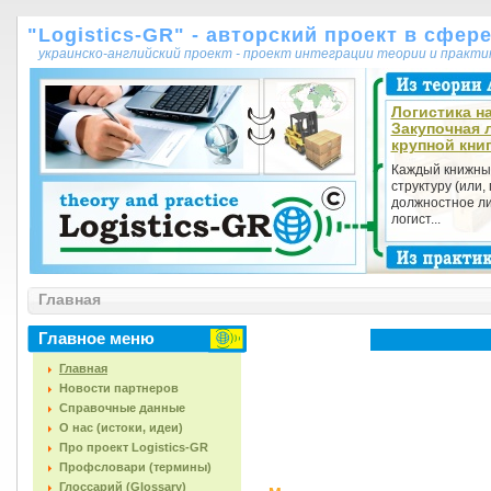
"Logistics-GR" - авторский проект в сфер
украинско-английский проект - проект интеграции теории и практ
Логистика на
Закупочная 
крупной кни
Каждый книжны
структуру (или,
должностное ли
логист...
Главная
Главное меню
Главная
Новости партнеров
Справочные данные
О нас (истоки, идеи)
Про проект Logistics-GR
Профсловари (термины)
Глоссарий (Glossary)