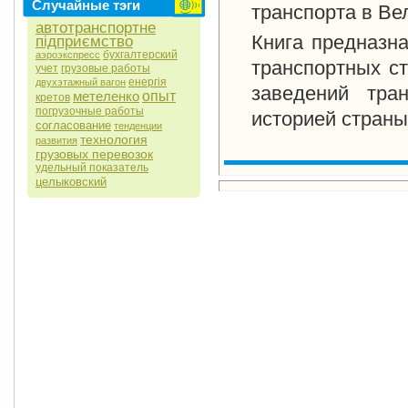
Случайные тэги
транспорта в Ве
автотранспортне
Книга предназн
підприємство
бухгалтерский
аэроэкспресс
транспортных ст
учет
грузовые работы
енергія
двухэтажный вагон
заведений тра
метеленко
опыт
кретов
погрузочные работы
историей страны
согласование
тенденции
технология
развития
грузовых перевозок
удельный показатель
целыковский