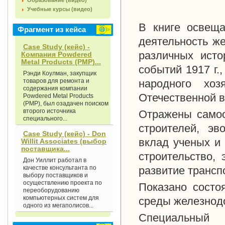
Образование (видео)
Учебные курсы (видео)
В книге освеща
Фрагмент из кейса
деятельность ж
Case Study (кейс) -
различных ист
Компания Powdered
Metal Products (РМР)...
событий
1917 г
.
Рэнди Коулман, закупщик
товаров для ремонта и
народного хоз
содержания компании
Отечественной 
Powdered Metal Products
(РМР), был озадачен поиском
второго источника
Отражены самоо
специального...
строителей, эв
Case Study (кейс) - Don
вклад ученых и
Willit Associates (выбор
поставщика...
строительство,
Дон Уиллит работал в
качестве консультанта по
развитие трансп
выбору поставщиков и
осуществлению проекта по
Показано состо
переоборудованию
компьютерных систем для
среды железнодо
одного из мегаполисов...
Специальный 