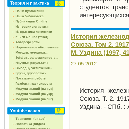
Теория и практика
студентов тран
Наши публикации
интересующихся 
Наша библиотека
Публикации On-line
Из теории логистики
Из практики логистики
История железнод
Книги On-line (текст)
Авторефераты
Союза. Том 2. 1917
Нормативное обеспечение
М. Уздина (1997, 41
Методы, методики...
Эффект, эффективность...
27.05.2012
Научные результаты
Выводы, заключения...
Грузы, грузопотоки
Показатели работы
Графики, зависимости
Модули знаний (на рус)
История железн
Модули знаний (на укр)
Союза. Т. 2. 191
Модули знаний (на анг)
Уздина. - СПб. :
Youtube канал
Транспорт (видео)
Логистика (видео)