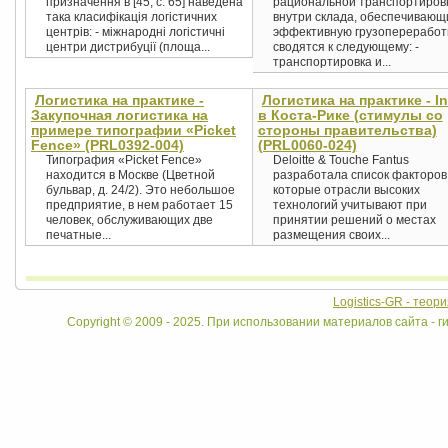
призначення в [45, с. 65] наведена
рациональной транспортиров
така класифікація логістичних
внутри склада, обеспечивающ
центрів: - міжнародні логістичні
эффективную грузопереработ
центри дистрибуції (площа...
сводятся к следующему: -
транспортировка и...
Логистика на практике -
Логистика на практике - In
Закупочная логистика на
в Коста-Рике (стимулы со
примере типографии «Picket
стороны правительства)
Fence» (PRL0392-004)
(PRL0060-024)
Типография «Picket Fence»
Deloitte & Touche Fantus
находится в Москве (Цветной
разработала список факторов
бульвар, д. 24/2). Это небольшое
которые отрасли высоких
предприятие, в нем работает 15
технологий учитывают при
человек, обслуживающих две
принятии решений о местах
печатные...
размещения своих...
Logistics-GR - теор
Copyright © 2009 - 2025. При использовании материалов сайта - ги