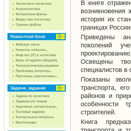
В книге отраже
Экология и логистика
Агрологистика
возникновения 
Интересные факты
история их стан
Видео про логистику
Скачать файлы
границах России
Приведены ан
Новостной блок
поколений уч
Фейсбук лента
Новости, события...
проектированию
Инф.тех. (IT) в логистике
Освещены тво
News of logistics (English)
Технологические решения
специалистов в 
Проблемы, вопросы...
Прогнозы, перспективы...
Показаны эвол
транспорта, ег
Задачи, задания
районов и прир
Задачи по логистике
Задания (по темам)
особенности 
Курсовые, контрольные..
строителей.
Тестовые задания
Контрольные вопросы
Книга предназ
Кроссворды
транспорта и т