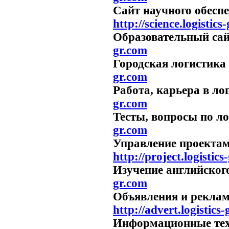
Сайт научного обес
http://science.logistics
Образовательны
gr.com
Городская лог
gr.com
Работа, карьера в л
gr.com
Тесты, вопросы по ло
gr.com
Управление про
http://project.logistics
Изучение английског
gr.com
Объявления и р
http://advert.logistics
Информационные те