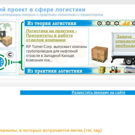
кий проект в сфере логистики
т интеграции теории и практики логистики и транспорта
Логистика на практике -
Приоритеты в работе
Зада
отделов компании
определ
необходи
RP Turner Corp. выпускает клапаны
трубопроводов для нефтяной
отрасли в Западной Канаде.
Компания пок...
Разместить рекламу на сайте
ериалы, в которых встречается метка (тэг, tag)