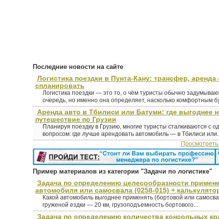
Последние новости на сайте
Логистика поездки в Пунта-Кану: трансфер, аренда 
спланировать
Логистика поездки — это то, о чём туристы обычно задумыва
очередь, но именно она определяет, насколько комфортным буд
Аренда авто в Тбилиси или Батуми: где выгоднее 
путешествие по Грузии
Планируя поездку в Грузию, многие туристы сталкиваются с о
вопросом: где лучше арендовать автомобиль — в Тбилиси или..
Просмотреть
Пример материалов из категории "Задачи по логистике"
Задача по определению целесообразности примен
автомобиля или самосвала (0258-015) + калькулято
Какой автомобиль выгоднее применять (бортовой или самосва
груженой ездки — 20 км, грузоподъемность бортового...
Задача по определению количества консольных кр