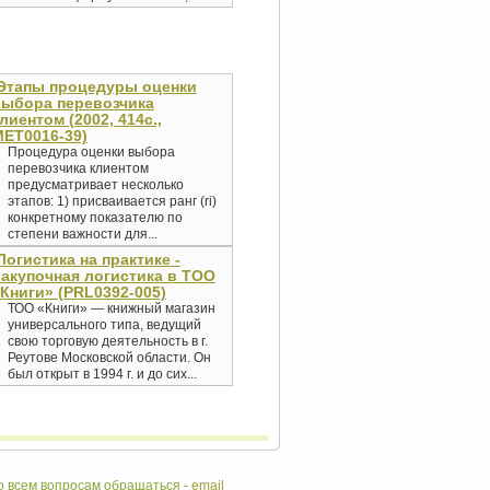
Этапы процедуры оценки
выбора перевозчика
лиентом (2002, 414с.,
ET0016-39)
Процедура оценки выбора
перевозчика клиентом
предусматривает несколько
этапов: 1) присваивается ранг (ri)
конкретному показателю по
степени важности для...
Логистика на практике -
акупочная логистика в ТОО
Книги» (PRL0392-005)
ТОО «Книги» — книжный магазин
универсального типа, ведущий
свою торговую деятельность в г.
Реутове Московской области. Он
был открыт в 1994 г. и до сих...
 всем вопросам обращаться -
email