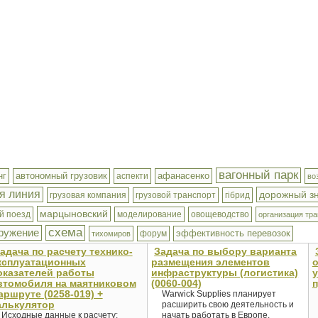
вагонный парк
нг
автономный грузовик
афанасенко
аспекти
во
я линия
дорожный з
грузовая компания
грузовой транспорт
гібрид
марцыновский
й поезд
моделирование
овощеводство
организация тр
схема
ружение
эффективность перевозок
форум
тихомиров
адача по расчету технико-
Задача по выбору варианта
ксплуатационных
размещения элементов
оказателей работы
инфраструктуры (логистика)
у
втомобиля на маятниковом
(0060-004)
п
аршруте (0258-019) +
Warwick Supplies планирует
алькулятор
расширить свою деятельность и
Исходные данные к расчету:
начать работать в Европе.