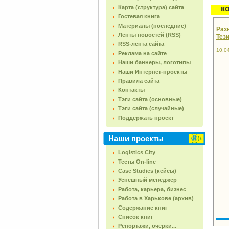
Карта (структура) сайта
к
Гостевая книга
Материалы (последние)
Раз
Ленты новостей (RSS)
Тез
RSS-лента сайта
10.0
Реклама на сайте
Наши баннеры, логотипы
Наши Интернет-проекты
Правила сайта
Контакты
Тэги сайта (основные)
Тэги сайта (случайные)
Поддержать проект
Наши проекты
Logistics City
Тесты On-line
Case Studies (кейсы)
Успешный менеджер
Работа, карьера, бизнес
Работа в Харькове (архив)
Содержание книг
Список книг
Репортажи, очерки...