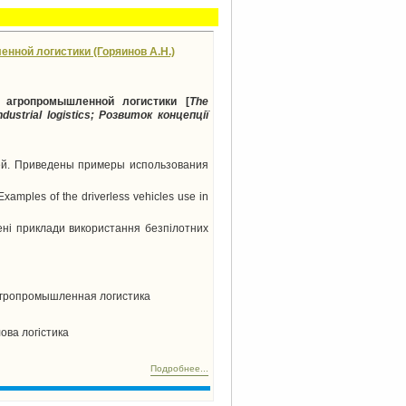
енной логистики (Горяинов А.Н.)
х агропромышленной логистики
[
The
ustrial logistics
; Розвиток концепції
ей. Приведены
примеры
использования
 Examples of the driverless vehicles use in
ені приклади використання безпілотних
агропромышленная логистика
ова логістика
Подробнее...