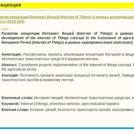
онцепция
витие концепции Интернет Вещей (Internet of Things) в рамках агропромышл
исы (2018-204)
4.2019
Развитие концепции Интернет Вещей (Internet of Things) в рамка
development of the Internet of Things concept in the framework of agro-ind
Інтернет Речей (Internet of Things) в рамках агропромислової логістики
]
Аннотация:
Рассмотрены проекты реализации концепции Интернета вещ
беспилотных
транспортных
средств
в
аграрном
секторе
.
Abstract
: Considered projects implementation of the Internet of things concept.
the agricultural sector.
Анотація:
Розглянуто проекти реалізації концепції Інтернету речей. Навед
транспортних засобів в аграрному секторі.
Ключевые слова:
Интернет вещей, беспилотные транспортные средства, 
Keywords:
Internet of things, driverless vehicles, agro-industrial logistics
Ключові слова:
Інтернет речей, безпілотні транспортні засоби, агропромисл