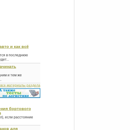
авто и как всё
ются в последнюю
ет...
начинать
дним и тем же
.
 все материалы раздела
ения бортового
р
л), если расстояние
анов для