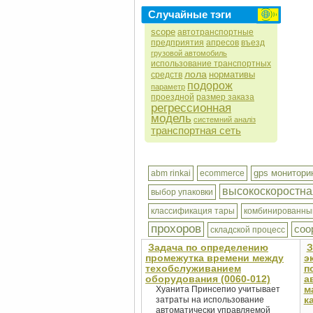
Случайные тэги
scope
автотранспортные
предприятия
апресов
въезд
грузовой автомобиль
использование транспортных
лола
нормативы
средств
подорож
параметр
проездной
размер заказа
регрессионная
модель
системний аналіз
транспортная сеть
gps монитори
abm rinkai
ecommerce
высокоскоростна
выбор упаковки
классификация тары
комбинированны
прохоров
соо
складской процесс
Задача по определению
З
промежутка времени между
э
техобслуживанием
п
оборудования (0060-012)
а
м
Хуанита Принсепио учитывает
к
затраты на использование
автоматически управляемой