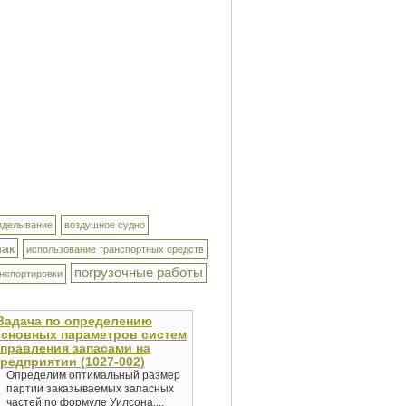
зделывание
воздушное судно
нак
использование транспортных средств
погрузочные работы
анспортировки
Задача по определению
основных параметров систем
правления запасами на
редприятии (1027-002)
Определим оптимальный размер
партии заказываемых запасных
частей по формуле Уилсона,...