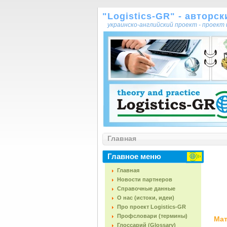
"Logistics-GR" - авторс
украинско-английский проект - проек
Главная
Главное меню
Главная
Новости партнеров
Справочные данные
О нас (истоки, идеи)
Про проект Logistics-GR
Профсловари (термины)
Мат
Глоссарий (Glossary)