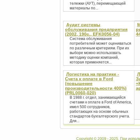
тележки (АУТ), перемещающей
материалы по...
Аудит системы
М
обслуживания предприятия
р
(2002, 190c., EFK0056-04)
4
Система обслуживания
потребителей может оцениваться
по различным критериям. При их
выборе можно использовать
методику оценки компаний,
которая применяется...
Логистика на практике -
Л
Счета к оплате в Ford
З
(повышение
«
производительности 400%)
а
(PRL0060-020)
В 1988 г. отдел, занимающийся
счетами к оплате в Ford of America,
имел 500 сотрудников,
работающих на основе обычных
стандартов бухгалтерского учета.
Для...
Copyright © 2009 - 2025. При испол