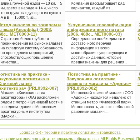
длина груженой ездки — 10 км, = 5
Компания рассматривает ряд
км, время в наряде = 14 ч, число
вариантов, каждый из...
тонн груза, следующего из пункта
А в B, = 15000 т, из...
етод анализа по товарам и
Укрупненная классификация
ынкам (Ансоффа) (2003,
информационного потока
48с., MET0003-11)
(2006, 488с., MET0006-03)
к
M
Стратегия более глубокого
Определение необходимого и
проникновения на рынок налагает
достаточного перечня
на складскую систему обязанность
информации из всего
по проведению мероприятий,
многообразия существующих и
способствующих повышению
доступных данных, которые
качества...
предназначены для решения...
огистика на практике -
Логистика на практике -
акупочная логистика в
Закупочная логистика
З
Книжной лавке
книжного магазина «Адонис»
«
рхитектора» (PRL0392-007)
(PRL0392-002)
Магазин «Книжная лавка
Московский книжный магазин ООО
архитектора» (КЛА) расположен
«Адонис» находится недалеко от
рядом с метро «Кузнецкий мост» в
станции метро «Филевский парк».
соседнем здании с Московским
Можно сказать, что это небольшой
архитектурным институтом
районный магазин....
(МАрхИ)....
Logistics-GR - теория и практика логистики и транспорта
ьзовании материалов сайта - гиперссылка обязательна. All Rights Reserved.
По