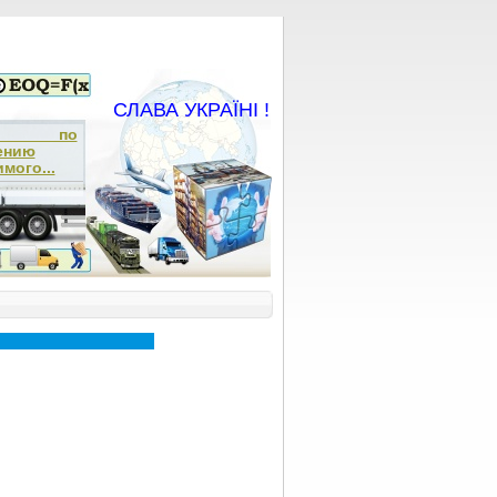
СЛАВА УКРАЇНІ !
ча по
ению
мого...