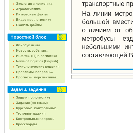
транспортные п
Экология и логистика
Агрологистика
На линии метро
Интересные факты
Видео про логистику
большой вмести
Скачать файлы
отличием от об
Новостной блок
метробусы ез
небольшими инт
Фейсбук лента
Новости, события...
составляющей B
Инф.тех. (IT) в логистике
News of logistics (English)
Технологические решения
Проблемы, вопросы...
Прогнозы, перспективы...
Задачи, задания
Задачи по логистике
Задания (по темам)
Курсовые, контрольные..
Тестовые задания
Контрольные вопросы
Кроссворды