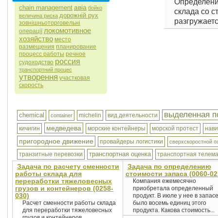
Определени
авіа
chain management
бойко
склада со с
дорожній рух
величина риска
разгружается
зовнішньоторговельні
локомотивное
операції
хозяйство
место
размещения
планирование
процесс работы
речное
россия
судоходство
транспортний процес
утворення
участковая
скорость
выделенная п
chemical
michelin
вид деятельности
container
медведева
кичигин
морские контейнеры
морской протест
нави
пригородное движение
провайдеры логистики
сверхскоростной п
транспортная оценка
транзитные перевозки
транспортная телема
Задача по расчету сменности
Задача по определению
работы склада для
стоимости запаса (0060-02
переработки тяжеловесных
Компания ежемесячно
грузов и контейнеров (0258-
приобретала определенный
030)
продукт. В июле у нее в запас
Расчет сменности работы склада
было восемь единиц этого
для переработки тяжеловесных
продукта. Какова стоимость...
грузов и контейнеров