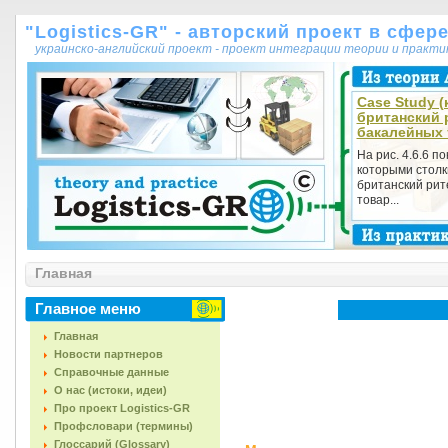
"Logistics-GR" - авторский проект в сфер
украинско-английский проект - проект интеграции теории и практ
Case Study (
британский 
бакалейных 
На рис. 4.6.6 п
которыми столк
британский рит
товар...
Главная
Главное меню
Главная
Новости партнеров
Справочные данные
О нас (истоки, идеи)
Про проект Logistics-GR
Профсловари (термины)
Глоссарий (Glossary)