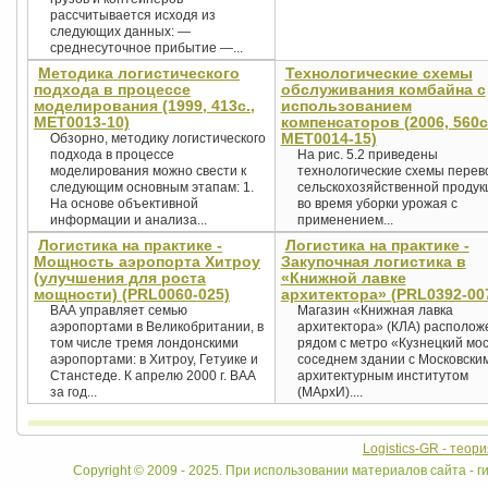
рассчитывается исходя из
следующих данных: —
среднесуточное прибытие —...
Методика логистического
Технологические схемы
подхода в процессе
обслуживания комбайна с
моделирования (1999, 413с.,
использованием
MET0013-10)
компенсаторов (2006, 560с
MET0014-15)
Обзорно, методику логистического
подхода в процессе
На рис. 5.2 приведены
моделирования можно свести к
технологические схемы перев
следующим основным этапам: 1.
сельскохозяйственной продук
На основе объективной
во время уборки урожая с
информации и анализа...
применением...
Логистика на практике -
Логистика на практике -
Мощность аэропорта Хитроу
Закупочная логистика в
(улучшения для роста
«Книжной лавке
мощности) (PRL0060-025)
архитектора» (PRL0392-00
ВАА управляет семью
Магазин «Книжная лавка
аэропортами в Великобритании, в
архитектора» (КЛА) располож
том числе тремя лондонскими
рядом с метро «Кузнецкий мос
аэропортами: в Хитроу, Гетуике и
соседнем здании с Московски
Станстеде. К апрелю 2000 г. ВАА
архитектурным институтом
за год...
(МАрхИ)....
Logistics-GR - теор
Copyright © 2009 - 2025. При использовании материалов сайта - ги