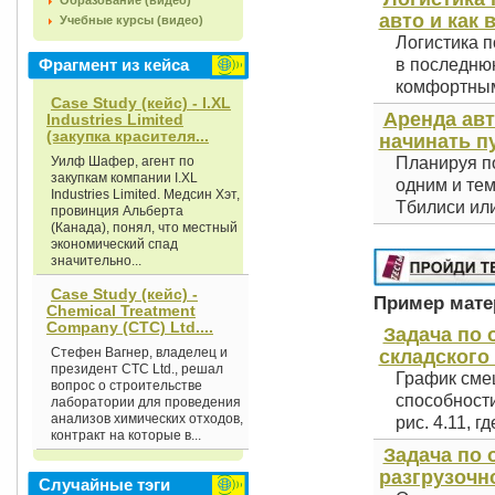
Образование (видео)
авто и как 
Учебные курсы (видео)
Логистика п
Фрагмент из кейса
в последнюю
комфортным 
Case Study (кейс) - I.XL
Аренда авт
Industries Limited
(закупка красителя...
начинать п
Уилф Шафер, агент по
Планируя по
закупкам компании I.XL
одним и тем
Industries Limited. Медсин Хэт,
Тбилиси или
провинция Альберта
(Канада), понял, что местный
экономический спад
значительно...
Case Study (кейс) -
Пример матер
Chemical Treatment
Company (СТС) Ltd....
Задача по
Стефен Вагнер, владелец и
складского 
президент СТС Ltd., решал
График сме
вопрос о строительстве
способности
лаборатории для проведения
анализов химических отходов,
рис. 4.11, г
контракт на которые в...
Задача по 
разгрузочно
Случайные тэги