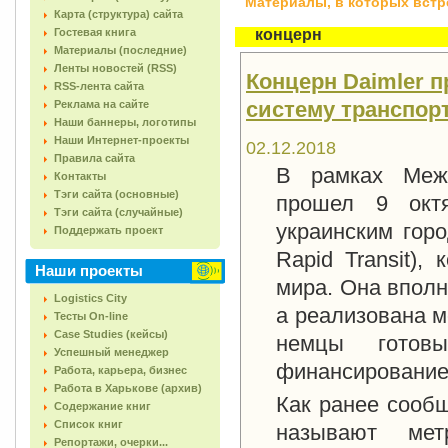
Материалы, в которых встреч
Карта (структура) сайта
Гостевая книга
концерн
Материалы (последние)
Ленты новостей (RSS)
Концерн Daimler 
RSS-лента сайта
систему транспорт
Реклама на сайте
Наши баннеры, логотипы
Наши Интернет-проекты
02.12.2018
Правила сайта
В рамках Межд
Контакты
Тэги сайта (основные)
прошел 9 октя
Тэги сайта (случайные)
украинским гор
Поддержать проект
Rapid Transit),
Наши проекты
мира. Она вполн
Logistics City
а реализована м
Тесты On-line
Case Studies (кейсы)
немцы готов
Успешный менеджер
финансирование
Работа, карьера, бизнес
Работа в Харькове (архив)
Как ранее сооб
Содержание книг
Список книг
называют мет
Репортажи, очерки...