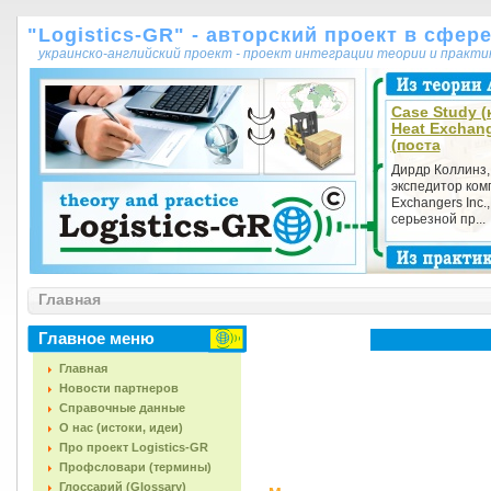
"Logistics-GR" - авторский проект в сфер
украинско-английский проект - проект интеграции теории и практ
Case Study (к
Heat Exchang
(поста
Дирдр Коллинз,
экспедитор ком
Exchangers Inc.
серьезной пр...
Главная
Главное меню
Главная
Новости партнеров
Справочные данные
О нас (истоки, идеи)
Про проект Logistics-GR
Профсловари (термины)
Глоссарий (Glossary)