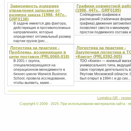
Зависимость издержек
Графики совместной раб
управления запасами от
(1986, 447с., GRF0195)
размера заказа (1986, 447с.,
Соблюдение графиков и
GRF0138)
расписаний (табличная форм
В задаче имеются два фактора,
графика) движения автомоби
действующие в противоположных
позволяет свести к минимуму
направлениях, которые
простои подвижного состава и.
определяют оптимальный размер
партии грузов (рис....
Логистика на практике -
Логистика на практике -
Проблемы, возникающие в
Закупочная логистика в Т
цепи поставок (PRL0060-018)
«Книги» (PRL0392-005)
В 2001 г. группа,
ТОО «Книги» — книжный мага
специализирующаяся на
универсального типа, ведущи
операционном менеджменте в
свою торговую деятельность в 
бизнес-школе Warwick Business
Реутове Московской области. 
School, провела исследование,
был открыт в 1994 г. и до сих...
чтобы выявить, какие...
Logistics-GR - теор
Copyright © 2009 - 2025. При использовании материалов сайта - ги