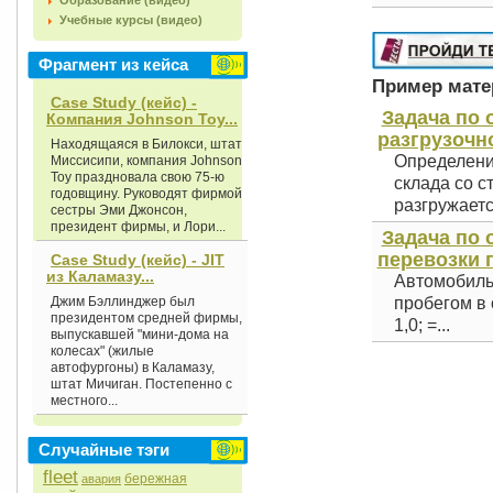
Образование (видео)
Учебные курсы (видео)
Фрагмент из кейса
Пример матер
Case Study (кейс) -
Задача по 
Компания Johnson Toy...
разгрузочно
Находящаяся в Билокси, штат
Определени
Миссисипи, компания Johnson
Toy праздновала свою 75-ю
склада со с
годовщину. Руководят фирмой
разгружается
сестры Эми Джонсон,
президент фирмы, и Лори...
Задача по 
перевозки г
Case Study (кейс) - JIT
из Каламазу...
Автомобиль
Джим Бэллинджер был
пробегом в о
президентом средней фирмы,
1,0; =...
выпускавшей "мини-дома на
колесах" (жилые
автофургоны) в Каламазу,
штат Мичиган. Постепенно с
местного...
Случайные тэги
fleet
бережная
авария