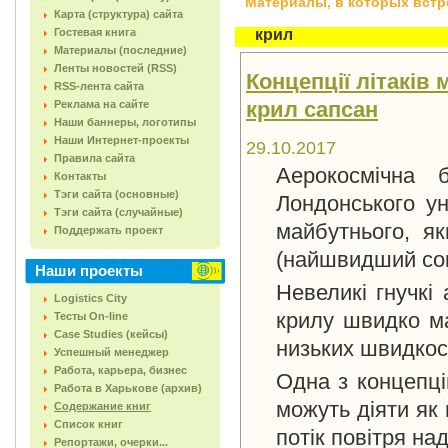
Материалы, в которых встреч
Карта (структура) сайта
Гостевая книга
крил
Материалы (последние)
Ленты новостей (RSS)
Концепції літаків
RSS-лента сайта
крил сапсан
Реклама на сайте
Наши баннеры, логотипы
Наши Интернет-проекты
29.10.2017
Правила сайта
Аерокосмічна 
Контакты
Тэги сайта (основные)
Лондонського ун
Тэги сайта (случайные)
майбутнього, я
Поддержать проект
(найшвидший сокі
Наши проекты
Невеликі гнучкі
Logistics City
крилу швидко м
Тесты On-line
Case Studies (кейсы)
низьких швидкост
Успешный менеджер
Работа, карьера, бизнес
Одна з концепці
Работа в Харькове (архив)
можуть діяти як 
Содержание книг
Список книг
потік повітря н
Репортажи, очерки...