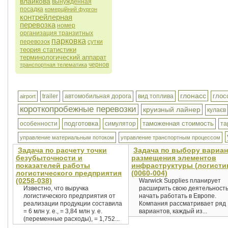
влайкова
вынужденная
посадка
комерційний фургон
контрейлерная
перевозка
номер
организация транзитных
парковка
перевозок
сутки
теория статистики
терминологический аппарат
чернов
транспортная телематика
глонасс
глос
trailer
автомобильная дорога
вид топлива
airport
короткопробежные перевозки
круизный лайнер
кулаєв
подготовка
таможенная стоимость
особенности
симулятор
та
управление материальным потоком
управление транспортным процессом
Задача по расчету точки
Задача по выбору вариан
безубыточности и
размещения элементов
показателей работы
инфраструктуры (логисти
логистического предприятия
(0060-004)
(0258-038)
Warwick Supplies планирует
Известно, что выручка
расширить свою деятельность
логистического предприятия от
начать работать в Европе.
реализации продукции составила
Компания рассматривает ряд
= 6 млн у. е., = 3,84 млн у. е.
вариантов, каждый из...
(переменные расходы), = 1,752...