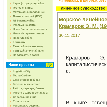
Материалы, в которых встреч
Карта (структура) сайта
Гостевая книга
линейное судоходство
Материалы (последние)
Ленты новостей (RSS)
Морское линейное
RSS-лента сайта
Крамаров Э. М. (19
Реклама на сайте
Наши баннеры, логотипы
Наши Интернет-проекты
30.11.2017
Правила сайта
Контакты
Тэги сайта (основные)
Тэги сайта (случайные)
Поддержать проект
Крамаров Э
капиталистически
Наши проекты
с.
Logistics City
Тесты On-line
Case Studies (кейсы)
Успешный менеджер
Работа, карьера, бизнес
Работа в Харькове (архив)
Содержание книг
В книге освещ
Список книг
Репортажи, очерки...