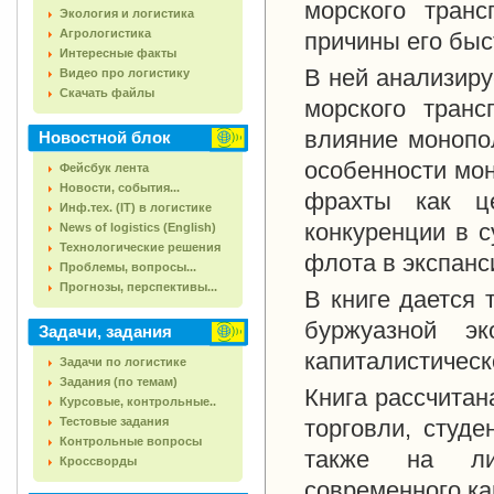
морского транс
Экология и логистика
Агрологистика
причины его быс
Интересные факты
В ней анализиру
Видео про логистику
Скачать файлы
морского транс
влияние монопол
Новостной блок
особенности мон
Фейсбук лента
Новости, события...
фрахты как ц
Инф.тех. (IT) в логистике
конкуренции в с
News of logistics (English)
Технологические решения
флота в экспанс
Проблемы, вопросы...
Прогнозы, перспективы...
В книге дается 
буржуазной эк
Задачи, задания
капиталистическ
Задачи по логистике
Задания (по темам)
Книга рассчитан
Курсовые, контрольные..
Тестовые задания
торговли, студе
Контрольные вопросы
также на лиц
Кроссворды
современного ка