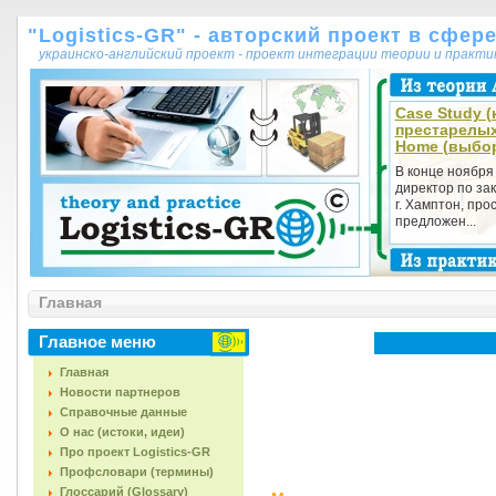
"Logistics-GR" - авторский проект в сфер
украинско-английский проект - проект интеграции теории и практ
Case Study (
престарелых
Home (выбор
В конце ноября
директор по за
г. Хамптон, пр
предложен...
Главная
Главное меню
Главная
Новости партнеров
Справочные данные
О нас (истоки, идеи)
Про проект Logistics-GR
Профсловари (термины)
Глоссарий (Glossary)