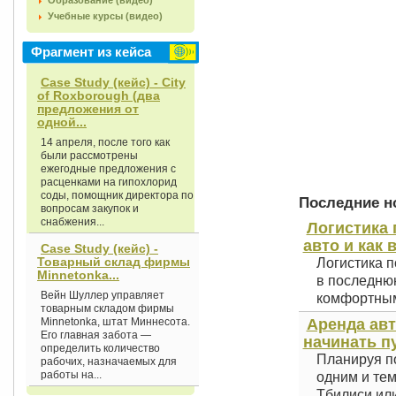
Образование (видео)
Учебные курсы (видео)
Фрагмент из кейса
Case Study (кейс) - City
of Roxborough (два
предложения от
одной...
14 апреля, после того как
были рассмотрены
ежегодные предложения с
расценками на гипохлорид
соды, помощник директора по
Последние но
вопросам закупок и
снабжения...
Логистика 
авто и как 
Case Study (кейс) -
Товарный склад фирмы
Логистика п
Minnetonka...
в последнюю
Вейн Шуллер управляет
комфортным 
товарным складом фирмы
Minnetonka, штат Миннесота.
Аренда авт
Его главная забота —
начинать п
определить количество
Планируя по
рабочих, назначаемых для
работы на...
одним и тем
Тбилиси или