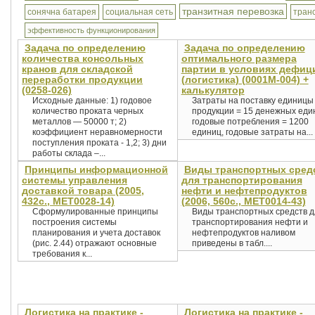
транзитная перевозка
сонячна батарея
социальная сеть
тран
эффективность функционирования
Задача по определению
Задача по определению
количества консольных
оптимального размера
кранов для складской
партии в условиях дефиц
переработки продукции
(логистика) (0001М-004) +
(0258-026)
калькулятор
Исходные данные: 1) годовое
Затраты на поставку единицы
количество проката черных
продукции = 15 денежных еди
металлов — 50000 т; 2)
годовые потребления = 1200
коэффициент неравномерности
единиц, годовые затраты на...
поступления проката - 1,2; 3) дни
работы склада –...
Принципы информационной
Виды транспортных сред
системы управления
для транспортирования
доставкой товара (2005,
нефти и нефтепродуктов
432с., MET0028-14)
(2006, 560с., MET0014-43)
Сформулированные принципы
Виды транспортных средств д
построения системы
транспортирования нефти и
планирования и учета доставок
нефтепродуктов наливом
(рис. 2.44) отражают основные
приведены в табл....
требования к...
Логистика на практике -
Логистика на практике -