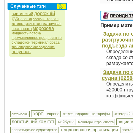
Случайные тэги
дорожній
виргинский
рух
евенко
интервал
звено
матричная
котенко
малышкин
Пример матер
морозова
постановка
Задача по 
мощность потока
промышленное предприятие
разгрузочн
складской терминал
среда
подъезда а
транспортное обследование
чепурнов
Определени
склада со с
разгружается
Задача по
судна (0258
Определить
=20000 т гр
коэффициент
борт
европа
железнодорожные тарифы
категорий
автомобіль
логістичний комітет
национа
майбутнє
мониторинг транспорта
плодоовощная организация
пассажирское судоходство
поста