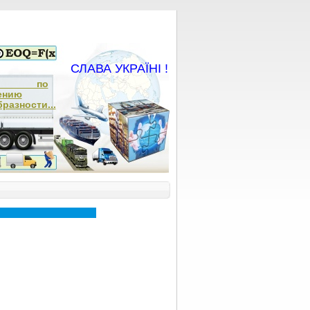
СЛАВА УКРАЇНІ !
ча по
ению
разности...