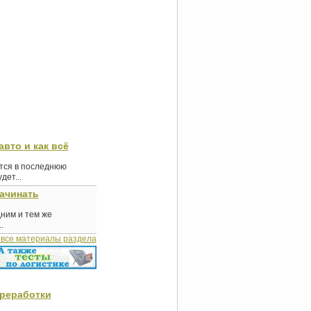
авто и как всё
ются в последнюю
ет...
начинать
дним и тем же
.
 все материалы раздела
ереработки