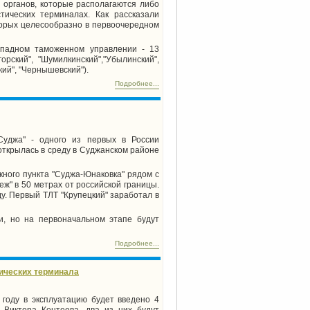
 органов, которые располагаются либо
тических терминалах. Как рассказали
торых целесообразно в первоочередном
ападном таможенном управлении - 13
горский", "Шумилкинский","Убылинский",
кий", "Чернышевский").
Подробнее...
Суджа" - одного из первых в России
открылась в среду в Суджанском районе
ного пункта "Суджа-Юнаковка" рядом с
еж" в 50 метрах от российской границы.
у. Первый ТЛТ "Крупецкий" заработал в
и, но на первоначальном этапе будут
Подробнее...
тических терминала
 году в эксплуатацию будет введено 4
 Виктора Контеева, два из них будут