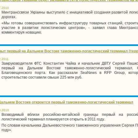
7.2010
Минтранссвязи Украины выступило с инициативой создания развитой логис
дорогах.
«Мы готовы совершенствовать инфраструктуру товарных станций, строит
участие в развитии логистических центров», - заявил глава Минтран
комментируя новацию.
рыт первый на Дальнем Востоке таможенно-логистический терминал (терр
2.2011
Замруководителя ФТС Константин Чайка и начальник ДВТУ Сергей Пашко 
первый на Дальнем Востоке таможенно-логистический терминал.
Благовещенского порта. Как рассказали SeaNews в RFP Group, кото
строительство составили свыше 225 млн руб.
Дальнем Востоке откроется первый таможенно-логистический терминал
0.2010
Возводимый вблизи российско-китайской границы первый на росси
логистический терминал планируется открыть в 2011 году.
По словам начальника Дальневосточного таможенного управления Сергея П
году».