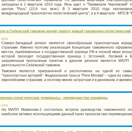
запущены в 1 квартале 2010 года. Речь идет о "Терминале Чкаловский" п
центре "Русь" (22,6 тыс кв.м.). В 3 квартале 2010 года запланиро
международный транспортно-логистический центр", а в 4 квартале - МПСФ "
юле в Себежской таможне начнёт работу новый таможенно-логистический
7.2011
Северо-Западный регион является своеобразным транспортным корид
странами. Именно поэтому реализация Концепции таможенного оформлен
местах, приближенных к государственной границе РФ в полной мере косну
которой проходит государственная граница с Эстонией, Латвией и 
загруженным пропускным пунктом в данном регионе является МАПП "
деятельности Себежской таможни.
Таможня является приграничной и расположена на одной из самы
"транспортных артерий". Федеральная трасса "Рига-Москва" – одна из самы
европейскими странами, а поэтому менее затратная и в денежном, и времен
оженно-логистические терминалы - преимущества очевидны
8.2011
На МАПП Мамоново-2 состоялась встреча руководства таможенного пос
наиболее активно использующими данный пункт пропуска при перемещении 
транссвязи Украины будет развивать сеть логистических терминалов на 