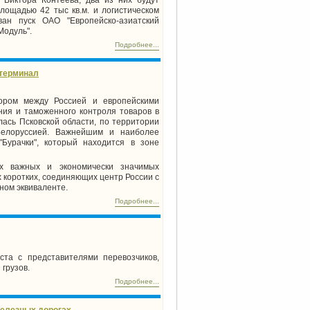
лощадью 42 тыс кв.м. и логистическом
ван пуск ОАО "Европейско-азиатский
Модуль".
Подробнее...
 терминал
ором между Россией и европейскими
ия и таможенного контроля товаров в
лась Псковской области, по территории
Белоруссией. Важнейшим и наиболее
Бурачки", который находится в зоне
х важных и экономически значимых
х коротких, соединяющих центр России с
ном эквиваленте.
Подробнее...
та с представителями перевозчиков,
грузов.
Подробнее...
железных дорогах