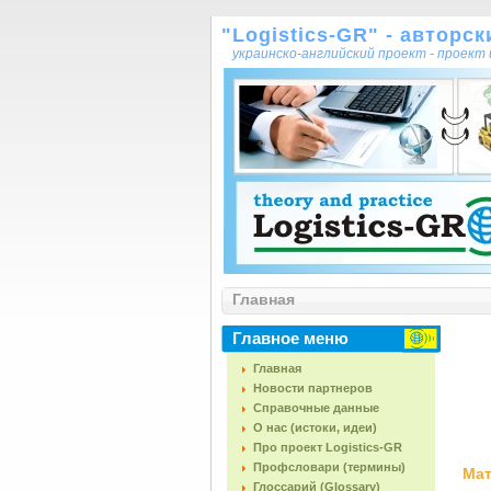
"Logistics-GR" - авторс
украинско-английский проект - проек
Главная
Главное меню
Главная
Новости партнеров
Справочные данные
О нас (истоки, идеи)
Про проект Logistics-GR
Профсловари (термины)
Мат
Глоссарий (Glossary)