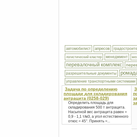
апресов
автомобилист
градостроит
менеджмент
логистический кластер
ме
перевалочный комплекс
пере
ромад
разрешительные документы
управление транспортными системами
Задача по определению
З
площади для складирования
п
антрацита (0258-029)
з
з
Определить площадь для
складирования 500 т антрацита.
Насыпной вес антрацита равен =
0,9 - 1,1 т/м3, а угол естественного
откос = 45°. Принять =...