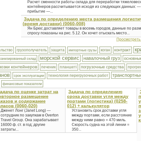
Расчет сменности работы склада для переработки тяжеловесн
контейнеров рассчитывается исходя из следующих данных: —
прибытие —...
Задача по определению места размещения логисти
(время доставки) (0060-008)
Ян Брюс доставляет товары в восемь городов, данные по раз
спросу показаны на рис. 5.12. Он хочет отыскать место...
Просмотреть
кр
контракт
ельство
грузополучатель
защита
коган
импортные грузы
морской сервис
навалочный груз
основны
ханизированный склад
возки контейнеров
погрузочные средства
печеник
планшеті
прогре
анов
транспортны
технология перегрузочных работ
срок эксплуатации
финансовые показатели
адача по оценке затрат на
Задача по определению
овторное размещение
срока доставки угля между
п
аказов и содержание
портами (логистика) (0258-
апасов (0060-020)
012) + калькулятор
з
Дженет Лонг (Janet Long) —
Установить срок доставки угля
у
сотрудник по закупкам в Overton
между портами, если расстояние
к
Travel Group. Она зарабатывает
между ними равно = 470 миль.
16000 ф. ст. в год; другие
Скорость судна на этой линии =
затраты...
350...