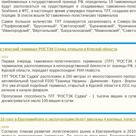
приближенных к государственной границе РФ, определены 19 таможенных
будут располагаться на существующих и создаваемых таможенно-логис
SeaNews в ФТС, в настоящее время утвержден перечень ТЛТ, создание ко
порядке. В список вошли 50 таможенно-логистических терминалов.
Самое большое количество ТЛТ планируется организовать в Северо-З
("Торфяновский", "Брусничный", "Светогорский", "Бурачковский", "Куничино
"Ивангородский", "Вяртсильский", "Багратионовский", "Мамоновский", "Советс
истический терминал РОСТЭК Суджа открыли в Курской области
7.2011
Первая очередь таможенно-логистического терминала (ТЛТ) "РОСТЭК 
терминалов, расположенных в непосредственной близости от границы РФ, 
Курской области, передает корреспондент РИА Новости.
ТЛТ "РОСТЭК Суджа" расположен в 200 метрах от многостороннего пропуск
автомобильной трассой Р200 "Граница Украины - Дьяконово - Курск - Ворон
Это уже второй подобный терминал, открытый в Курской области в 2011 год
регионе в начале февраля.
Пропускная способность ТЛТ "РОСТЭК Суджа" - 1 тысяча машин в сутк
досматриваться около 100 машин в сутки.
010 году в Екатеринбурге в эксплуатацию будут введены 4 крупных логис
2.2009
Согласно планам развития логистического рынка в Екатеринбурге в 2010
крупных логистических терминала. По данным вице-мэра Екатеринбурга