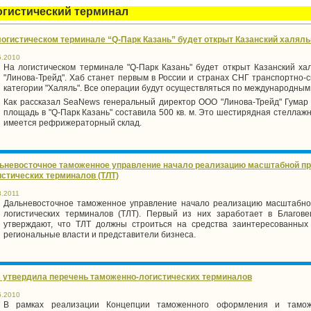
огистический терминал
логистическом терминале “Q-Парк Казань” будет открыт Казанский халял
5.2010
На логистическом терминале "Q-Парк Казань" будет открыт Казанский х
"Линова-Трейд". Хаб станет первым в России и странах СНГ транспортно-
категории "Халяль". Все операции будут осуществляться по международным
Как рассказал SeaNews генеральный директор ООО "Линова-Трейд" Гумар 
площадь в "Q-Парк Казань" составила 500 кв. м. Это шестирядная стеллажн
имеется рефрижераторный склад.
ьневосточное таможенное управление начало реализацию масштабной п
истических терминалов (ТЛТ)
8.2011
Дальневосточное таможенное управление начало реализацию масштабно
логистических терминалов (ТЛТ). Первый из них заработает в Благов
утверждают, что ТЛТ должны строиться на средства заинтересованных
региональные власти и представители бизнеса.
 утвердила перечень таможенно-логистических терминалов
6.2010
В рамках реализации Концепции таможенного оформления и таможе