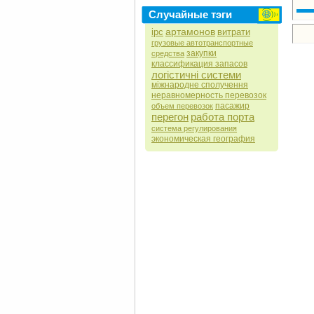
Случайные тэги
артамонов
ipc
витрати
грузовые автотранспортные
закупки
средства
классификация запасов
логістичні системи
міжнародне сполучення
неравномерность перевозок
пасажир
объем перевозок
перегон
работа порта
система регулирования
экономическая география