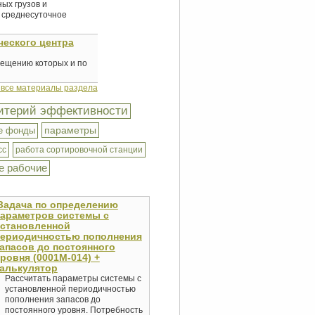
ых грузов и
 среднесуточное
ческого центра
мещению которых и по
 все материалы раздела
итерий эффективности
параметры
е фонды
сс
работа сортировочной станции
е рабочие
Задача по определению
араметров системы с
установленной
периодичностью пополнения
апасов до постоянного
ровня (0001М-014) +
алькулятор
Рассчитать параметры системы с
установленной периодичностью
пополнения запасов до
постоянного уровня. Потребность