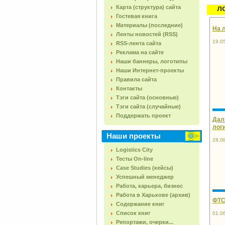
Карта (структура) сайта
л
Гостевая книга
Материалы (последние)
На 
Ленты новостей (RSS)
19.0
RSS-лента сайта
Реклама на сайте
Наши баннеры, логотипы
Наши Интернет-проекты
Правила сайта
Контакты
Тэги сайта (основные)
Тэги сайта (случайные)
Поддержать проект
Дал
лог
Наши проекты
28.0
Logistics City
Тесты On-line
Case Studies (кейсы)
Успешный менеджер
Работа, карьера, бизнес
Работа в Харькове (архив)
ФТС
Содержание книг
Список книг
01.0
Репортажи, очерки...