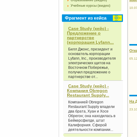
Образование (видео)
Учебные курсы (видео)
10.0
Фрагмент из кейса
Case Study (кейс) -
Предложение о
партнерстве
(корпорация Lyfann...
Билл Джонс, президент и
Отк
основатель корпорации
Lyfann, Inc., производителя
05.1
электрических щитов на
Восточном Побережье,
получил предложение о
партнерстве от...
Case Study (кейс) -
Компания Obregon
Restaurant Supply...
На 
Компанией Obregon
Restaurant Supply владели
23.1
два брата, Хуан и Хосе
Обрегон; она находилась в
Бейкерсфилде, штат
Калифорния. Сферой
деятельности компании...