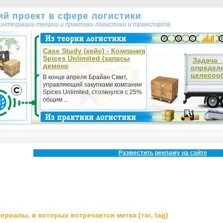
кий проект в сфере логистики
т интеграции теории и практики логистики и транспорта
Case Study (кейс) - Компания
Spices Unlimited (запасы
Зада
демонс
определ
целесооб
В конце апреля Брайан Смит,
управляющий закупками компании
Spices Unlimited, столкнулся с 25%
общим ...
Разместить рекламу на сайте
ериалы, в которых встречается метка (тэг, tag)