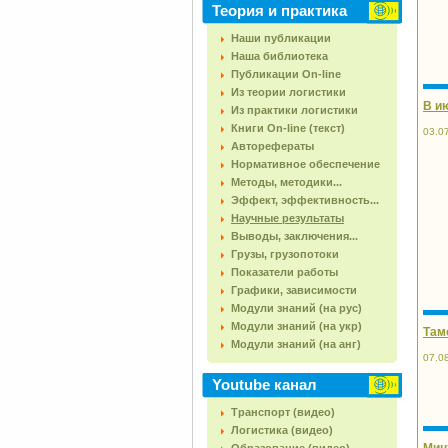
Теория и практика
Наши публикации
Наша библиотека
Публикации On-line
Из теории логистики
В и
Из практики логистики
Книги On-line (текст)
03.0
Авторефераты
Нормативное обеспечение
Методы, методики...
Эффект, эффективность...
Научные результаты
Выводы, заключения...
Грузы, грузопотоки
Показатели работы
Графики, зависимости
Модули знаний (на рус)
Модули знаний (на укр)
Там
Модули знаний (на анг)
07.0
Youtube канал
Транспорт (видео)
Логистика (видео)
Мин