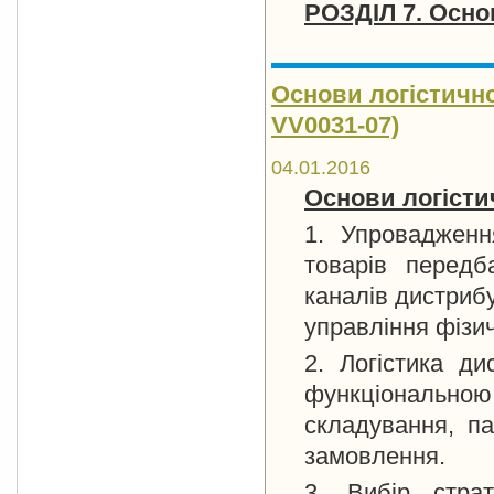
РОЗДІЛ 7. Осно
Основи логістичног
VV0031-07)
04.01.2016
Основи логісти
1. Упровадження
товарів передб
каналів дистрибу
управління фізи
2. Логістика ди
функціональною 
складування, па
замовлення.
3. Вибір страт