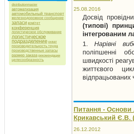
distributionmaster
25.08.2016
автоматизация
автомобильный транспорт
Досвід провідн
железнодорожное сообщение
запаси
комітет
(типові) принц
конференция
логистическое обслуживание
інтегрованим л
логистическое
подразделение
охват
1.
Нарівні ви
производительность труда
поліпшенні об
производственные запасы
размер заказа
рекомендации
швидкості реагу
целесообразность
життєвого цик
відпрацьованих 
Питання - Основи 
Крикавський Є.В. (
26.12.2012