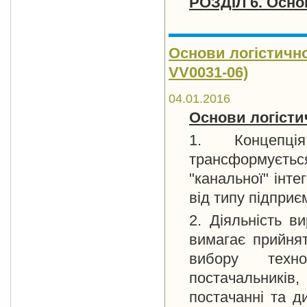
РОЗДІЛ 6. Осно
Основи логістично
VV0031-06)
04.01.2016
Основи логісти
1. Концепція
трансформується
"канальної" інте
від типу підпри
2. Діяльність в
вимагає прийнят
вибору технол
постачальників
постачанні та д