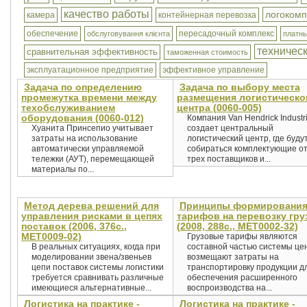
качество работы
логокомп
камера
контейнерная перевозка
обеспечение
пересадочный комплекс
обслуговування клієнта
платны
техничес
сравнительная эффективность
таможенная стоимость
эксплуатационное предприятие
эффективное управление
Задача по определению
Задача по выбору места
промежутка времени между
размещения логистическо
техобслуживанием
центра (0060-005)
оборудования (0060-012)
Компания Van Hendrick Industr
Хуанита Принсепио учитывает
создает центральный
затраты на использование
логистический центр, где буду
автоматически управляемой
собираться комплектующие о
тележки (АУТ), перемещающей
трех поставщиков и...
материалы по...
Метод дерева решений для
Принципы формировани
управления рисками в цепях
тарифов на перевозку гру
поставок (2006, 376с.,
(2008, 288с., MET0002-32)
MET0009-02)
Грузовые тарифы являются
В реальных ситуациях, когда при
составной частью системы це
моделировании звена/звеньев
возмещают затраты на
цепи поставок системы логистики
транспортировку продукции д
требуется сравнивать различные
обеспечения расширенного
имеющиеся альтернативные...
воспроизводства на...
Логистика на практике -
Логистика на практике -