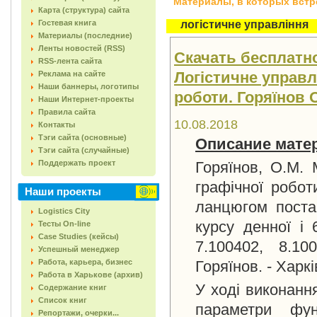
Материалы, в которых встреч
Карта (структура) сайта
Гостевая книга
логістичне управління
Материалы (последние)
Ленты новостей (RSS)
Скачать бесплатно
RSS-лента сайта
Логістичне управл
Реклама на сайте
Наши баннеры, логотипы
роботи. Горяїнов О
Наши Интернет-проекты
Правила сайта
10.08.2018
Контакты
Тэги сайта (основные)
Описание мате
Тэги сайта (случайные)
Поддержать проект
Горяїнов, О.М. 
графічної робот
Наши проекты
ланцюгом постач
Logistics City
курсу денної і 
Тесты On-line
Case Studies (кейсы)
7.100402, 8.10
Успешный менеджер
Работа, карьера, бизнес
Горяїнов. - Харк
Работа в Харькове (архив)
У ході виконанн
Содержание книг
Список книг
параметри фун
Репортажи, очерки...