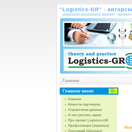
"Logistics-GR" - авторс
украинско-английский проект - проек
Главная
Главное меню
Главная
Новости партнеров
Справочные данные
О нас (истоки, идеи)
Про проект Logistics-GR
Профсловари (термины)
Мат
Глоссарий (Glossary)