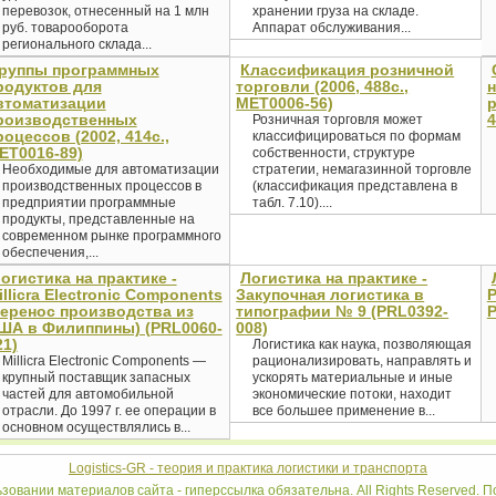
перевозок, отнесенный на 1 млн
хранении груза на складе.
руб. товарооборота
Аппарат обслуживания...
регионального склада...
руппы программных
Классификация розничной
родуктов для
торговли (2006, 488с.,
втоматизации
MET0006-56)
р
роизводственных
4
Розничная торговля может
роцессов (2002, 414с.,
классифицироваться по формам
ET0016-89)
собственности, структуре
Необходимые для автоматизации
стратегии, немагазинной торговле
производственных процессов в
(классификация представлена в
предприятии программные
табл. 7.10)....
продукты, представленные на
современном рынке программного
обеспечения,...
огистика на практике -
Логистика на практике -
illicra Electronic Components
Закупочная логистика в
Р
перенос производства из
типографии № 9 (PRL0392-
P
ША в Филиппины) (PRL0060-
008)
21)
Логистика как наука, позволяющая
Millicra Electronic Components —
рационализировать, направлять и
крупный поставщик запасных
ускорять материальные и иные
частей для автомобильной
экономические потоки, находит
отрасли. До 1997 г. ее операции в
все большее применение в...
основном осуществлялись в...
Logistics-GR - теория и практика логистики и транспорта
ьзовании материалов сайта - гиперссылка обязательна. All Rights Reserved.
По