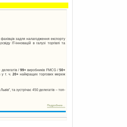
ає фахівців задля налагодження експорту
віду IT-інновацій в галузі торгівлі та
+
делегатів /
99+
виробників FMCG /
50+
 у т. ч.
20+
найкращих торгових мереж
вів”, та зустрічає 450 делегатів – топ-
Подробнее...