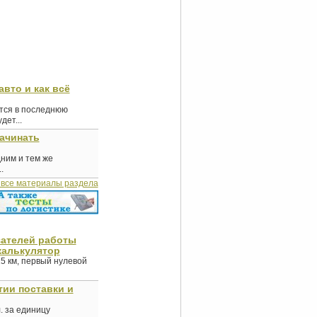
авто и как всё
ются в последнюю
ет...
начинать
дним и тем же
.
 все материалы раздела
зателей работы
калькулятор
5 км, первый нулевой
тии поставки и
. за единицу