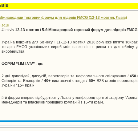
ьвів
 Міжнародний торговий форум для лідерів FMCG (12-13 жовтня, Львів)
9.2018
#limlviv
12-13 жовтня / 5-й Міжнародний торговий форум для лідерів FMCG
Україна відкрита для бізнесу, і 11-12-13 жовтня 2018 року вже вп’яте збир
товарів FMCG українських виробників на зовнішні ринки та для обміну дос
виробництва.
ФОРУМ “LIM-LVIV” - це:
2
дні доповідей, дискусій, переговорів та неформального спілкування /
450
Спікерів та Експертів /
40+
виставочні стенди /
50+
B2B столів переговорів
України /
15+
Країн
5-й форум вперше відбудеться у Львові у конференц-центрі стадіону “Арена-Ль
менеджерів та власників провідних компаній з 15-ти країн.