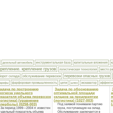
инструментальная база
капитальные вложения
к
дизельный автомобиль
крепление. крепление грузов
логистическая технология
место р
перевозки опасных грузов
борот склада
обслуживание перевозок
фарфоровая промышленность
цепи
экскаватор
эффекти
тарифы
шлюз
адача по построению
Задача по обоснованию
рогноза удельного
оптимальной площади
н
оказателя объема перевозок
складов на предприятии
п
логистика) (уравнение
(логистика) (1027-003)
с
иперболы) (0258-003)
(
Под заявкой понимаем партию
За период 1999—2004 гг. известен
груза, поступающую на склад.
удельный показатель объема
Обслуживание заключается в