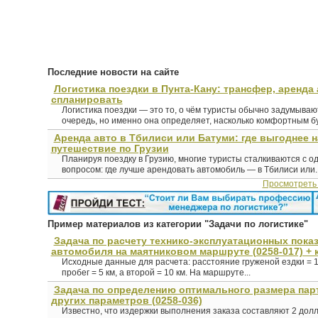
Последние новости на сайте
Логистика поездки в Пунта-Кану: трансфер, аренда 
спланировать
Логистика поездки — это то, о чём туристы обычно задумыва
очередь, но именно она определяет, насколько комфортным буд
Аренда авто в Тбилиси или Батуми: где выгоднее 
путешествие по Грузии
Планируя поездку в Грузию, многие туристы сталкиваются с о
вопросом: где лучше арендовать автомобиль — в Тбилиси или..
Просмотреть
Пример материалов из категории "Задачи по логистике"
Задача по расчету технико-эксплуатационных пока
автомобиля на маятниковом маршруте (0258-017) + 
Исходные данные для расчета: расстояние груженой ездки = 1
пробег = 5 км, а второй = 10 км. На маршруте...
Задача по определению оптимального размера пар
других параметров (0258-036)
Известно, что издержки выполнения заказа составляют 2 долл