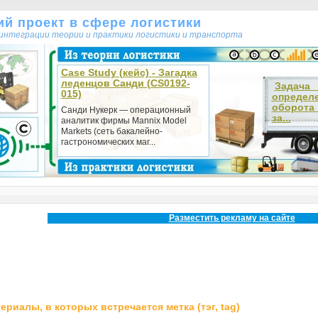
кий проект в сфере логистики
т интеграции теории и практики логистики и транспорта
Case Study (кейс) - Загадка
леденцов Санди (CS0192-
Зада
015)
определ
оборот
Санди Нукерк — операционный
за...
аналитик фирмы Mannix Model
Markets (сеть бакалейно-
гастрономических маг...
Разместить рекламу на сайте
ериалы, в которых встречается метка (тэг, tag)