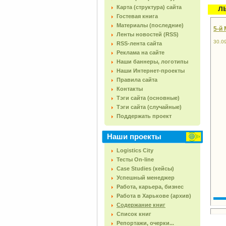
Карта (структура) сайта
л
Гостевая книга
Материалы (последние)
5-й
Ленты новостей (RSS)
30.0
RSS-лента сайта
Реклама на сайте
Наши баннеры, логотипы
Наши Интернет-проекты
Правила сайта
Контакты
Тэги сайта (основные)
Тэги сайта (случайные)
Поддержать проект
Наши проекты
Logistics City
Тесты On-line
Case Studies (кейсы)
Успешный менеджер
Работа, карьера, бизнес
Работа в Харькове (архив)
Содержание книг
Список книг
Репортажи, очерки...