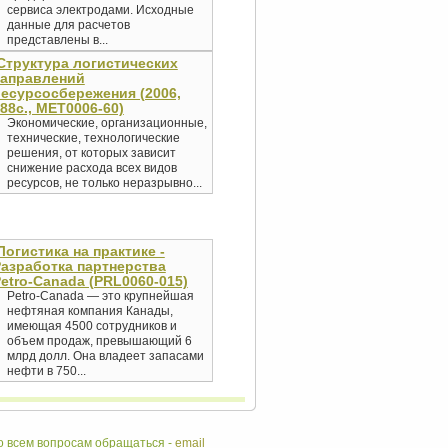
сервиса электродами. Исходные
данные для расчетов
представлены в...
Структура логистических
направлений
есурсосбережения (2006,
88с., MET0006-60)
Экономические, организационные,
технические, технологические
решения, от которых зависит
снижение расхода всех видов
ресурсов, не только неразрывно...
Логистика на практике -
азработка партнерства
etro-Canada (PRL0060-015)
Petro-Canada — это крупнейшая
нефтяная компания Канады,
имеющая 4500 сотрудников и
объем продаж, превышающий 6
млрд долл. Она владеет запасами
нефти в 750...
 всем вопросам обращаться -
email