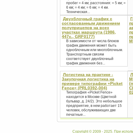
пробег = 4 км; расстояния: = 5 км; =
6 км; = 4 км; = 6 км; = 4 км.
Техническая...
Двухблочный график с
Г
согласованным движением
п
полуприцепов на всех
а
участках маршрута (1986,
п
447с., GRF0177)
п
M
В зависимости от числа блоков
график движения может быть
одноблочным или многоблочным.
Транспортным связям
соответствует двухблочный
график движения без...
Логистика на практике -
Л
Закупочная логистика на
M
примере типографии «Picket
(
Fence» (PRL0392-004)
С
0
Типография «Picket Fence»
находится в Москве (Цветной
бульвар, д. 24/2). Это небольшое
предприятие, в нем работает 15
человек, обслуживающих две
печатные...
Copyright © 2009 - 2025. При испол