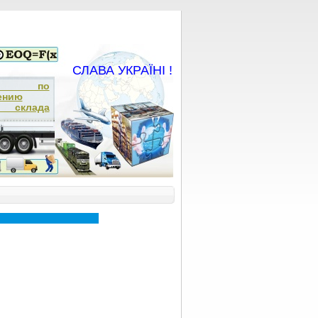
СЛАВА УКРАЇНІ !
ча по
ению
а склада