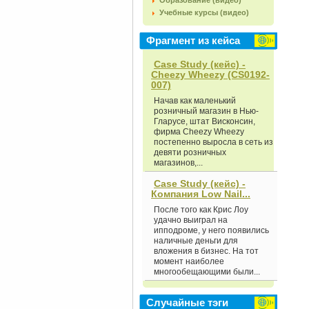
Образование (видео)
Учебные курсы (видео)
Фрагмент из кейса
Case Study (кейс) -
Cheezy Wheezy (CS0192-
007)
Начав как маленький
розничный магазин в Нью-
Гларусе, штат Висконсин,
фирма Cheezy Wheezy
постепенно выросла в сеть из
девяти розничных
магазинов,...
Case Study (кейс) -
Компания Low Nail...
После того как Крис Лоу
удачно выиграл на
ипподроме, у него появились
наличные деньги для
вложения в бизнес. На тот
момент наиболее
многообещающими были...
Случайные тэги