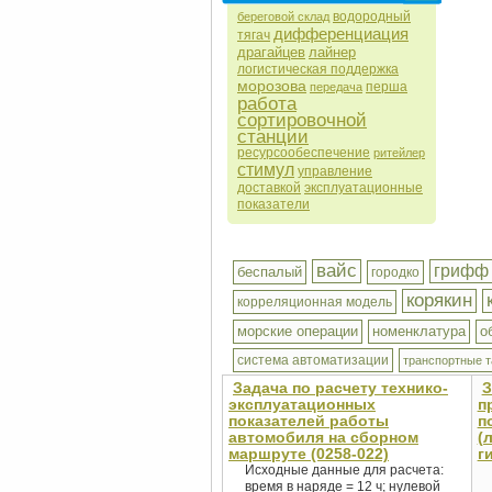
водородный
береговой склад
дифференциация
тягач
драгайцев
лайнер
логистическая поддержка
морозова
перша
передача
работа
сортировочной
станции
ресурсообеспечение
ритейлер
стимул
управление
доставкой
эксплуатационные
показатели
вайс
грифф
беспалый
городко
корякин
корреляционная модель
морские операции
номенклатура
о
система автоматизации
транспортные 
Задача по расчету технико-
З
эксплуатационных
п
показателей работы
п
автомобиля на сборном
(
маршруте (0258-022)
г
Исходные данные для расчета:
время в наряде = 12 ч; нулевой