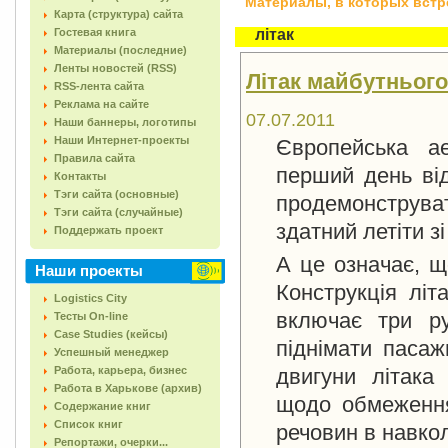
Материалы, в которых встреч
Карта (структура) сайта
Гостевая книга
літак
Материалы (последние)
Ленты новостей (RSS)
Літак майбутньог
RSS-лента сайта
Реклама на сайте
07.07.2011
Наши баннеры, логотипы
Наши Интернет-проекты
Європейська а
Правила сайта
перший день від
Контакты
Тэги сайта (основные)
продемонструва
Тэги сайта (случайные)
здатний летіти з
Поддержать проект
А це означає, щ
Наши проекты
Конструкція літ
Logistics City
включає три ру
Тесты On-line
Case Studies (кейсы)
піднімати пасаж
Успешный менеджер
Работа, карьера, бизнес
двигуни літака
Работа в Харькове (архив)
щодо обмеження
Содержание книг
Список книг
речовин в навк
Репортажи, очерки...