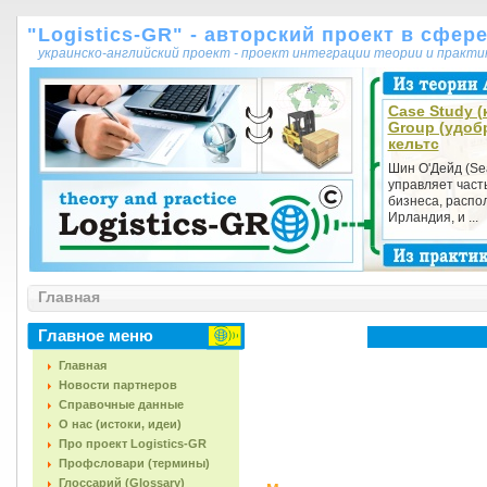
"Logistics-GR" - авторский проект в сфер
украинско-английский проект - проект интеграции теории и практ
Case Study (к
Group (удоб
кельтс
Шин О'Дейд (Se
управляет част
бизнеса, распол
Ирландия, и ...
Главная
Главное меню
Главная
Новости партнеров
Справочные данные
О нас (истоки, идеи)
Про проект Logistics-GR
Профсловари (термины)
Глоссарий (Glossary)