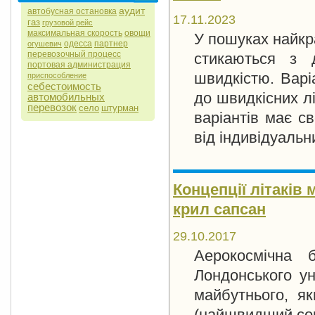
аудит
автобусная остановка
17.11.2023
газ
грузовой рейс
максимальная скорость
овощи
У пошуках найкр
одесса
партнер
огушевич
перевозочный процесс
стикаються з 
портовая администрация
швидкістю. Варіа
приспособление
себестоимость
до швидкісних лі
автомобильных
перевозок
село
штурман
варіантів має св
від індивідуаль
Концепції літаків
крил сапсан
29.10.2017
Аерокосмічна 
Лондонського ун
майбутнього, я
(найшвидший сокі