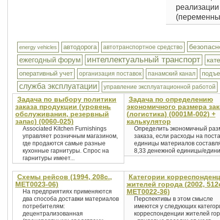
реализации п
(переменные
безопасн
автодорога
автотранспортное средство
energy vehicles
интеллектуальный транспорт
ежегодный форум
кат
оперативный учет
подъе
организация поставок
панамский канал
служба эксплуатации
управление эксплуатационной работой
Задача по выбору политики
Задача по определению
заказа продукции (уровень
экономичного размера зак
обслуживания, резервный
(логистика) (0001М-002) +
запас) (0060-025)
калькулятор
Associated Kitchen Furnishings
Определить экономичный раз
управляет розничным магазином,
заказа, если расходы на поста
где продаются самые разные
единицы материалов составл
кухонные гарнитуры. Спрос на
8,33 денежной единицы/единиц
гарнитуры имеет...
Схемы рейсов (1994, 208с.,
Категории корреспонден
MET0023-06)
жителей города (2002, 512с
MET0022-36)
На предприятиях применяются
два способа доставки материалов
Перспективы в этом смысле
потребителям:
имеются у следующих категор
децентрализованная
корреспонденции жителей гор