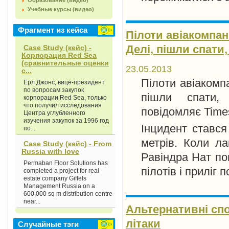
Образование (видео)
Учебные курсы (видео)
Фрагмент из кейса
Пілоти авіакомпані
Делі, пішли спати
Case Study (кейс) -
Корпорация Red Sea
(сравнительные оценки
23.05.2013
с...
Пілоти авіакомпа
Ерл Джонс, вице-президент
по вопросам закупок
пішли спати,
корпорации Red Sea, только
что получил исследования
повідомляє Times
Центра углубленного
изучения закупок за 1996 год
Інцидент стався
по...
метрів. Коли л
Case Study (кейс) - From
Russia with love
Равіндра Нат по
Permaban Floor Solutions has
пілотів і приліг 
completed a project for real
estate company Giffels
Management Russia on a
600,000 sq m distribution centre
near...
Альтернативні спо
літаки
Случайные тэги