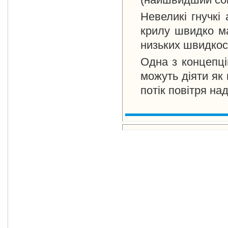
Невеликі гнучкі
крилу швидко м
низьких швидкост
Одна з концепці
можуть діяти як 
потік повітря н