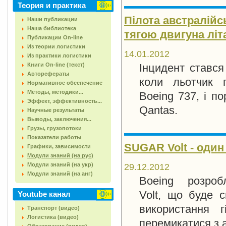
Теория и практика
Пілота австралійсь
Наши публикации
Наша библиотека
тягою двигуна літ
Публикации On-line
Из теории логистики
14.01.2012
Из практики логистики
Книги On-line (текст)
Інцидент стався
Авторефераты
коли льотчик 
Нормативное обеспечение
Методы, методики...
Boeing 737, і п
Эффект, эффективность...
Qantas.
Научные результаты
Выводы, заключения...
Грузы, грузопотоки
Показатели работы
SUGAR Volt - один 
Графики, зависимости
Модули знаний (на рус)
Модули знаний (на укр)
29.12.2012
Модули знаний (на анг)
Boeing розробл
Volt, що буде 
Youtube канал
використання г
Транспорт (видео)
Логистика (видео)
перемикатися з а