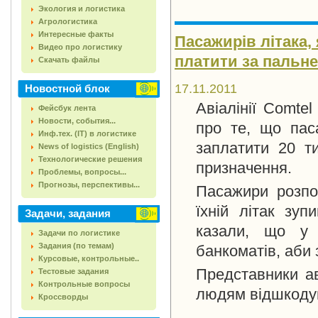
Экология и логистика
Агрологистика
Интересные факты
Пасажирів літака, 
Видео про логистику
платити за пальне
Скачать файлы
17.11.2011
Новостной блок
Авіалінії Comte
Фейсбук лента
Новости, события...
про те, що паса
Инф.тех. (IT) в логистике
заплатити 20 т
News of logistics (English)
Технологические решения
призначення.
Проблемы, вопросы...
Прогнозы, перспективы...
Пасажири розпо
їхній літак зу
Задачи, задания
казали, що у 
Задачи по логистике
Задания (по темам)
банкоматів, аби 
Курсовые, контрольные..
Представники ав
Тестовые задания
Контрольные вопросы
людям відшкодую
Кроссворды