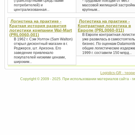
(транспортными средствами
- трудовые поездки от мест
потребителей) и
массовой жилищной застройки
централизованная...
крупным...
Логистика на практике -
Логистика на практике -
Краткая история развития
Контрактная логистика в
логистики компании Wal-Mart
Европе (PRL0060-011)
(PRL0060-001)
В Европе контрактная логисти
В 1962 г. Сэм Уолтон (Sam Walton)
уже развилась в самостоятел
открыл дисконтный магазин в г.
бизнес. По оценкам Datamonito
Роджерсе, шт. Аризона. Его
общие логистические издержк
заведение привлекало
1999 г. составили 150 млрд...
покупателей низкими ценами,
широким...
Logistics-GR - теор
Copyright © 2009 - 2025. При использовании материалов сайта - ги