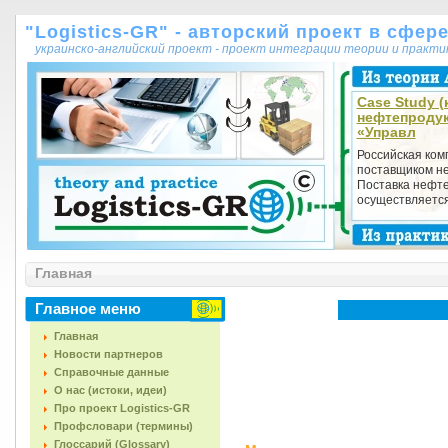
"Logistics-GR" - авторский проект в сфер
украинско-английский проект - проект интеграции теории и практ
Case Study (
нефтепродук
«Управл
Российская ком
поставщиком н
Поставка нефт
осуществляется 
Главная
Главное меню
Главная
Новости партнеров
Справочные данные
О нас (истоки, идеи)
Про проект Logistics-GR
Профсловари (термины)
Глоссарий (Glossary)