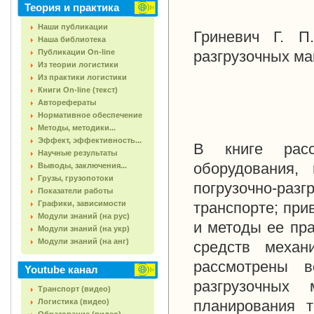
Теория и практика
Наши публикации
Гриневич Г. П
Наша библиотека
Публикации On-line
разгрузочных ма
Из теории логистики
Из практики логистики
Книги On-line (текст)
Авторефераты
Нормативное обеспечение
Методы, методики...
Эффект, эффективность...
В книге рас
Научные результаты
оборудования,
Выводы, заключения...
Грузы, грузопотоки
погрузочно-ра
Показатели работы
Графики, зависимости
транспорте; пр
Модули знаний (на рус)
и методы ее пр
Модули знаний (на укр)
Модули знаний (на анг)
средств механ
рассмотрены в
Youtube канал
разгрузочных
Транспорт (видео)
Логистика (видео)
планирования т