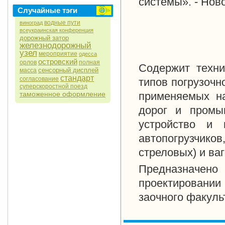
системы». - Нов
Случайные тэги
водные пути
виноград
всеукраинская конференция
дорожный затор
железнодорожный
узел
мероприятие
одесса
островский
орлов
полная
Содержит техни
сенсорный дисплей
масса
стандарт
согласование
типов погрузочн
суперскоростной поезд
таможенное оформление
применяемых на
дорог и промы
устройство и 
автопогрузчико
стреловых) и ва
Предназначено
проектировании
заочного факуль