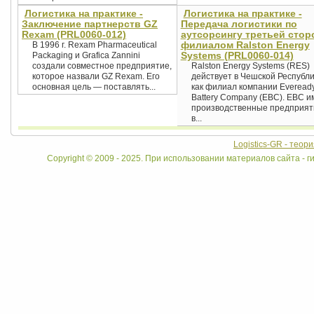
Логистика на практике -
Логистика на практике -
Заключение партнерств GZ
Передача логистики по
Rexam (PRL0060-012)
аутсорсингу третьей стор
филиалом Ralston Energy
В 1996 г. Rexam Pharmaceutical
Systems (PRL0060-014)
Packaging и Grafica Zannini
создали совместное предприятие,
Ralston Energy Systems (RES)
которое назвали GZ Rexam. Его
действует в Чешской Республ
основная цель — поставлять...
как филиал компании Everead
Battery Company (EBC). EBC и
производственные предприят
в...
Logistics-GR - теор
Copyright © 2009 - 2025. При использовании материалов сайта - ги