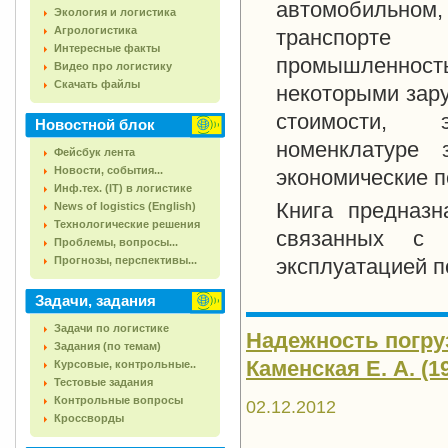
автомобильно
Экология и логистика
Агрологистика
транспорте
Интересные факты
промышленнос
Видео про логистику
Скачать файлы
некоторыми зар
стоимости, э
Новостной блок
номенклатуре 
Фейсбук лента
Новости, события...
экономические п
Инф.тех. (IT) в логистике
Книга предназн
News of logistics (English)
Технологические решения
связанных с м
Проблемы, вопросы...
Прогнозы, перспективы...
эксплуатацией п
Задачи, задания
Задачи по логистике
Надежность погруз
Задания (по темам)
Каменская Е. А. (19
Курсовые, контрольные..
Тестовые задания
Контрольные вопросы
02.12.2012
Кроссворды