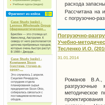
Образование (видео)
расхода запасны
Учебные курсы (видео)
Рассчитана на 
Фрагмент из кейса
с погрузочно-ра
Case Study (кейс) -
Lennox Wholesale Group
(фармацевтические...
Брисбен — это столица шт.
Погрузочно-разгр
Квинсленд, Австралия. К
Учебно-методическ
северу от него располагается
цепочка прибрежных городов,
Тесленко И.О. (2010
которые очень быстро растут.
В 1988 г. Джордж...
31.01.2014
Case Study (кейс) -
Компания Sicon
(система «точно-в-
срок»,...
Это случилось 1 апреля.
Сицилия Ричардсон,
Романов В.А.,
сотрудник отдела
разгрузочные 
планирования сырья
предприятия Sicon Ohio,
методическое п
собиралась связаться с
поставщиком колесных
проектирован
ободов...