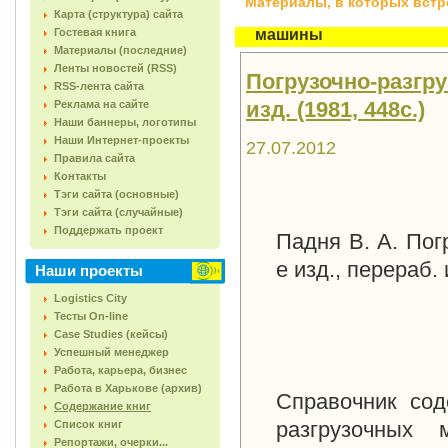
Материалы, в которых встреч
Карта (структура) сайта
Гостевая книга
машины
Материалы (последние)
Ленты новостей (RSS)
Погрузочно-разгру
RSS-лента сайта
изд. (1981, 448с.)
Реклама на сайте
Наши баннеры, логотипы
Наши Интернет-проекты
27.07.2012
Правила сайта
Контакты
Тэги сайта (основные)
Тэги сайта (случайные)
Поддержать проект
Падня В. А. Пог
е изд., перераб.
Наши проекты
Logistics City
Тесты On-line
Case Studies (кейсы)
Успешный менеджер
Работа, карьера, бизнес
Работа в Харькове (архив)
Справочник сод
Содержание книг
разгрузочных 
Список книг
Репортажи, очерки...