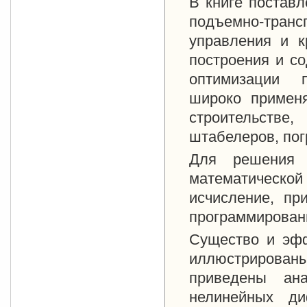
В книге постав
подъемно-тран
управления и к
построения и с
оптимизации п
широко примен
строительстве,
штабелеров, пог
Для решения 
математической
исчисление, пр
программировани
Существо и эфф
иллюстрирован
приведены ан
нелинейных д