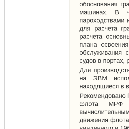
обоснования гр
машинах. В ча
пароходствами 
для расчета гр
расчета основн
плана освоения
обслуживания с
судов в портах, 
Для производст
на ЭВМ испол
находящиеся в 
Рекомендовано 
флота МРФ 
вычислительн
движения флота
введенного в
196