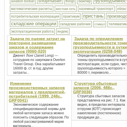
shopmaster
грузоподъемнос
бойлер
aviation biofuel
things
математические расчеты
наземный транспорт
облас
местная сеть
пристань
производс
потребительская кооперация
практикум
складские операции
телематик
складские рабочие
стимул
эксплуатационная работа
яндекс
Задача по оценке затрат на
Задача по определению
повторное размещение
производительности тон
заказов и содержание
грузоподъемности в сутки
запасов (0060-020)
эксплуатации (0258-048)
Дженет Лонг (Janet Long) —
Определить производительно
сотрудник по закупкам в Overton
тонны грузоподъемности в су
Travel Group. Она зарабатывает
эксплуатации, если судно, чис
16000 ф. ст. в год; другие
грузоподъемность которого =
затраты...
80000 т, перевезло...
Изменение
Структура сбытовых
производственных запасов
запасов (2006, 488с.,
материалов у предприятий-
GRF0036)
потребителей (1999, 248с.,
Структура сбытовых запасов
GRF0041)
представлена на рис. 7.1. Как
Экономическое содержание
видно, в пределах интервала
специфицированной нормы для
отгрузки (tОТГ) происходит
любой категории запаса можно
накопление (постепенное)
пояснить следующим образом. По
продукции до...
любой рассматриваемой марке
материала...