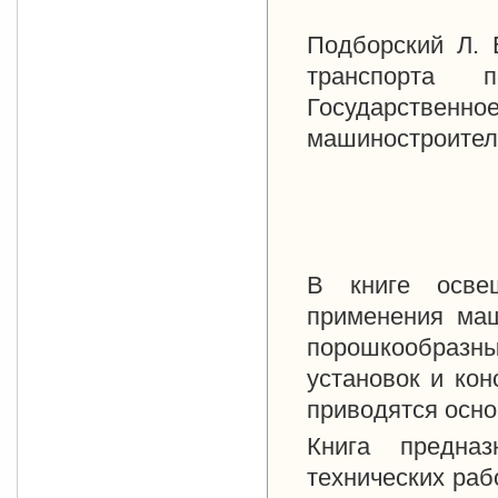
Подборский Л. 
транспорта п
Государствен
машиностроитель
В книге осве
применения маш
порошкообраз
установок и кон
приводятся осно
Книга предназ
технических ра