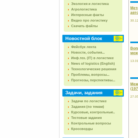
Экология и логистика
Мет
Агрологистика
авт
Интересные факты
Видео про логистику
30.1
Скачать файлы
Новостной блок
Фейсбук лента
Воп
Новости, события...
межд
Инф.тех. (IT) в логистике
13.0
News of logistics (English)
Технологические решения
Проблемы, вопросы...
Прогнозы, перспективы...
Меж
(197
Задачи, задания
27.0
Задачи по логистике
Задания (по темам)
Курсовые, контрольные..
Тестовые задания
Контрольные вопросы
Кроссворды