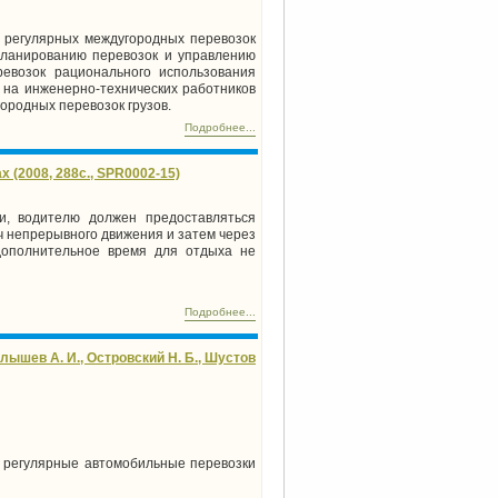
 регулярных междугородных перевозок
планированию перевозок и управлению
евозок рационального использования
 на инженерно-технических работников
ородных перевозок грузов.
Подробнее...
(2008, 288с., SPR0002-15)
и, водителю должен предоставляться
ч непрерывного движения и затем через
дополнительное время для отдыха не
Подробнее...
ышев А. И., Островский Н. Б., Шустов
ые регулярные автомобильные перевозки