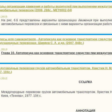
оды организации движения и работы водителей при выполнении междуг
омобильных перевозок (2008, 288с., MET0002-04)
2.2015
На рис. 6.6 представлены
варианты организации движения
при выполн
автомобильных перевозок и связанные с ними варианты организации работ
росы для самоконтроля - Автопоезда как основное транспортное средств
ународных перевозках. Ширяев С. А. и др. (2007, 848с.)
1.2013
Глава 10. Автопоезда как основное транспортное средство при междуг
дугородные перевозки грузов автомобильным транспортом. Христюк Н. М., П
7, 104с.)
5.2012
ССЫЛКА
Междугородные перевозки грузов автомобильным транспортом. Христюк Н. 
Киев, «Техніка», 1977. 104 с.
АННОТАЦИЯ