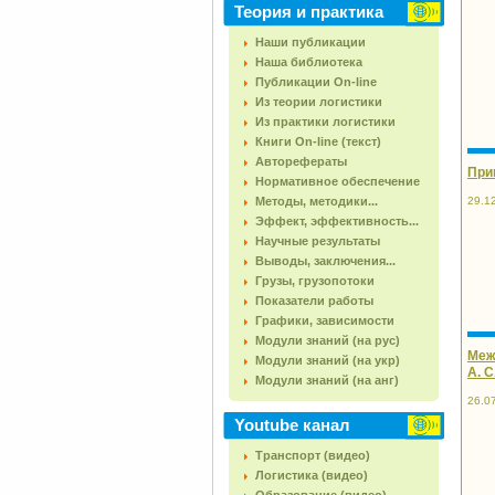
Теория и практика
Наши публикации
Наша библиотека
Публикации On-line
Из теории логистики
Из практики логистики
Книги On-line (текст)
Авторефераты
При
Нормативное обеспечение
29.1
Методы, методики...
Эффект, эффективность...
Научные результаты
Выводы, заключения...
Грузы, грузопотоки
Показатели работы
Графики, зависимости
Модули знаний (на рус)
Меж
Модули знаний (на укр)
А. С
Модули знаний (на анг)
26.0
Youtube канал
Транспорт (видео)
Логистика (видео)