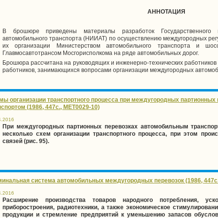
АННОТАЦИЯ
В брошюре приведены материалы разработок Государственного нау
автомобильного транспорта (НИИAT) по осуществлению междугородных регу
их организации Министерством автомобильного транспорта и шо
Главмосавтотрансом Мосгорисполкома на ряде автомобильных дорог.
Брошюра рассчитана на руководящих и инженерно-технических работников 
работников, занимающихся вопросами организации междугородных автомоби
мы организации транспортного процесса при междугородных партионных
спортом (1986, 447с., MET0029-10)
4.2016
При междугородных партионных перевозках автомобильным транспор
несколько схем организации транспортного процесса, при этом прои
связей (рис. 95).
минальная система автомобильных междугородных перевозок (1986, 447с.
4.2016
Расширение производства товаров народного потребления, уско
приборостроения, радиотехники, а также экономическое стимулирован
продукции и стремление предприятий к уменьшению запасов обусл