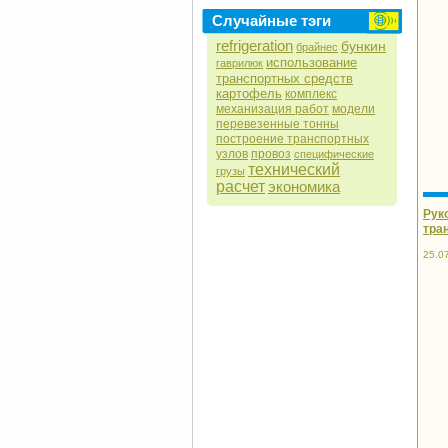
Случайные тэги
refrigeration
бункин
брайнес
использование
гаврилюк
транспортных средств
картофель
комплекс
механизация работ
модели
перевезенные тонны
построение транспортных
узлов
провоз
специфические
технический
грузы
расчет
экономика
Рук
тра
25.0