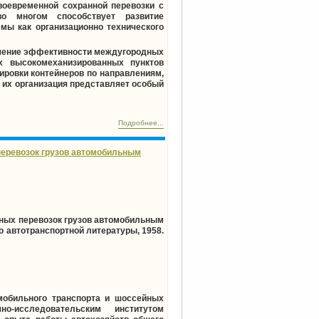
воевременной сохранной перевозки с
о многом способствует развитие
емы как организационно технического
ышение эффективности междугородных
х высокомеханизированных пунктов
ировки контейнеров по направлениям,
в их организация представляет особый
Подробнее...
перевозок грузов автомобильным
ных перевозок грузов автомобильным
о автотранспортной литературы, 1958.
мобильного транспорта и шоссейных
о-исследовательским институтом