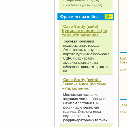
Образование (видео)
Учебные курсы (видео)
Фрагмент из кейса
Case Study (кейс) -
Куриные окорочка (по
теме «Управление...
Торговая компания
подмосковного города
Электросталь закупила
партию куриных окорочков в
Схе
США. По контракту
тран
американская фирма
обязалась поставить товар
17.0
на...
Case Study (кейс) -
Закупка мяса (по теме
«Управление...
Московская компания
закупила мясо на Украине с
базисом поставки DAF
Тер
российско-украинская
граница. Отгрузка мяса
17.0
осуществлялась в
рефрижераторных вагонах....