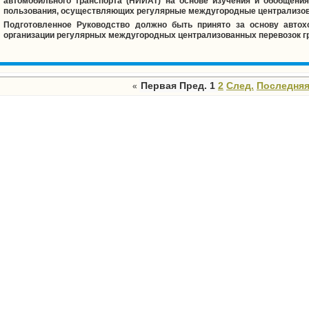
автомобильного транспорта (НИИАТ) на основе изучения и обобщени
пользования, осуществляющих регулярные междугородные централизова
Подготовленное Руководство должно быть принято за основу автох
организации регулярных междугородных централизованных перевозок гр
Первая
Пред.
1
2
След.
Последня
«