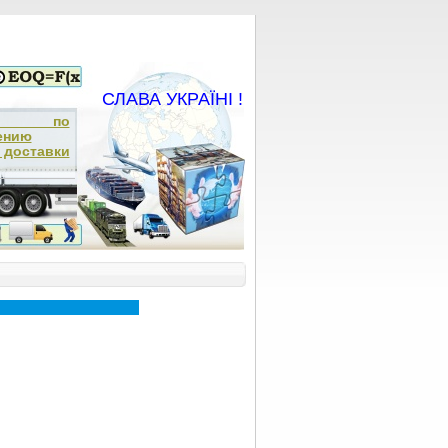
СЛАВА УКРАЇНІ !
ча по
ению
доставки