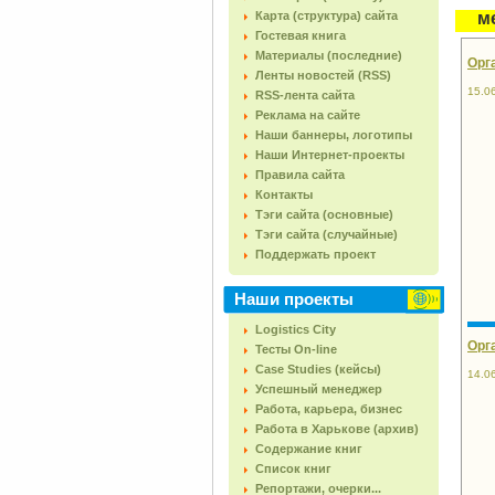
Карта (структура) сайта
м
Гостевая книга
Материалы (последние)
Орг
Ленты новостей (RSS)
15.0
RSS-лента сайта
Реклама на сайте
Наши баннеры, логотипы
Наши Интернет-проекты
Правила сайта
Контакты
Тэги сайта (основные)
Тэги сайта (случайные)
Поддержать проект
Наши проекты
Logistics City
Орг
Тесты On-line
Case Studies (кейсы)
14.0
Успешный менеджер
Работа, карьера, бизнес
Работа в Харькове (архив)
Содержание книг
Список книг
Репортажи, очерки...