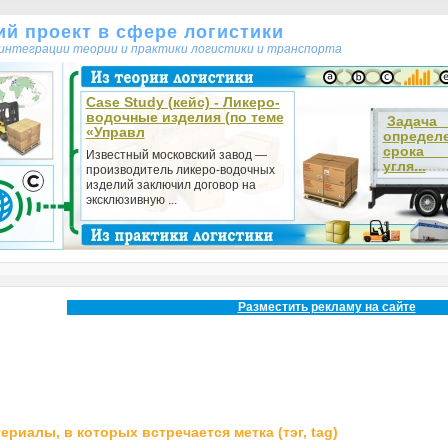
кий проект в сфере логистики
т интеграции теории и практики логистики и транспорта
Case Study (кейс) - Ликеро-
водочные изделия (по теме
Зада
«Управл
определ
срока 
Известный московский завод —
угля...
производитель ликеро-водочных
изделий заключил договор на
эксклюзивную ...
Разместить рекламу на сайте
ериалы, в которых встречается метка (тэг, tag)