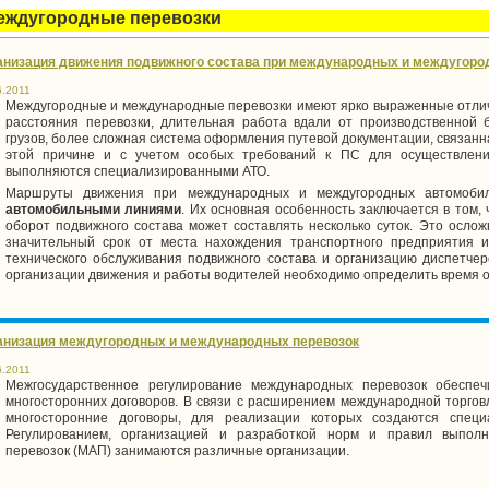
еждугородные перевозки
анизация движения подвижного состава при международных и междугород
6.2011
Междугородные и международные перевозки имеют ярко выраженные отлич
расстояния перевозки, длительная работа вдали от производственной 
грузов, более сложная система оформления путевой документации, связан
этой причине и с учетом особых требований к ПС для осуществления
выполняются специализированными АТО.
Маршруты движения при международных и междугородных автомобил
автомобильными линиями
. Их основная особенность заключается в том,
оборот подвижного состава может составлять несколько суток. Это ослож
значительный срок от места нахождения транспортного предприятия и
технического обслуживания подвижного состава и организацию диспетчер
организации движения и работы водителей необходимо определить время 
анизация междугородных и международных перевозок
6.2011
Межгосударственное регулирование международных перевозок обеспеч
многосторонних договоров. В связи с расширением международной торго
многосторонние договоры, для реализации которых создаются специ
Регулированием, организацией и разработкой норм и правил выпол
перевозок (МАП) занимаются различные организации.