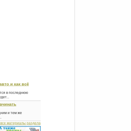
авто и как всё
ются в последнюю
ет...
начинать
дним и тем же
.
 все материалы раздела