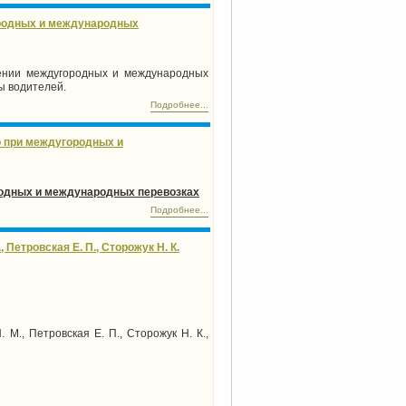
ородных и международных
ении междугородных и международных
ы водителей.
Подробнее...
о при междугородных и
ородных и международных перевозках
Подробнее...
етровская Е. П., Сторожук Н. К.
М., Петровская Е. П., Сторожук Н. К.,