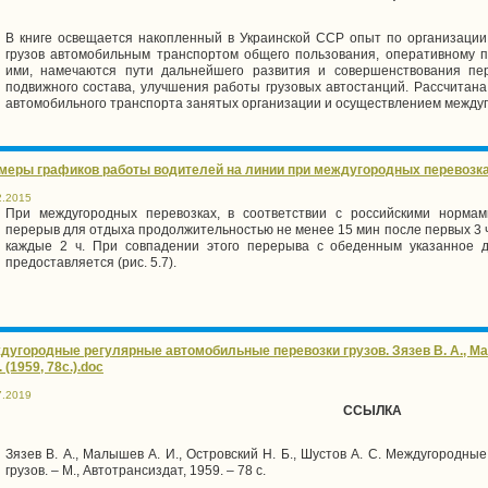
В книге освещается накопленный в Украинской ССР опыт по организации
грузов автомобильным транспортом общего пользования, оперативному 
ими, намечаются пути дальнейшего развития и совершенствования пер
подвижного состава, улучшения работы грузовых автостанций. Рассчитана
автомобильного транспорта занятых организации и осуществлением междуг
меры графиков работы водителей на линии при междугородных перевозках 
2.2015
При междугородных перевозках, в соответствии с российскими нормам
перерыв для отдыха продолжительностью не менее 15 мин после первых 3 
каждые 2 ч. При совпадении этого перерыва с обеденным указанное 
предоставляется (рис. 5.7).
дугородные регулярные автомобильные перевозки грузов. Зязев В. А., Мал
. (1959, 78с.).doc
7.2019
ССЫЛКА
Зязев В. А., Малышев А. И., Островский Н. Б., Шустов А. С. Междугородн
грузов. – М., Автотрансиздат, 1959. – 78 с.