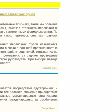
ных перевозках грузов
ительные признаки, такие как большие
базы, высокая стоимость перевозимых
ная с таможенными формальностями. По
 таких перевозок они, как правило,
ьных перевозках грузов называются
 что в связи с большой протяженностью
няет работу водителей, отрывая их на
 проживания, затрудняет проведение
ского руководства. При выборе метода
оборота.
Подробнее...
ивается посредством двусторонних и
вли все большее значение приобретают
альные международные организации.
нения международных автомобильных
Подробнее...