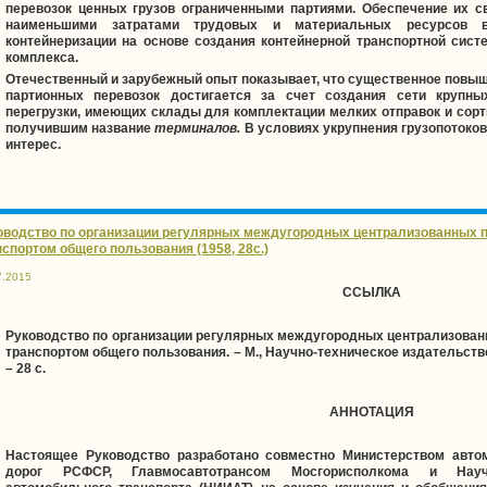
перевозок ценных грузов ограниченными партиями. Обеспечение их с
наименьшими затратами трудовых и материальных ресурсов в
контейнеризации на основе создания контейнерной транспортной сист
комплекса.
Отечественный и зарубежный опыт показывает, что существенное пов
партионных перевозок достигается за счет создания сети крупны
перегрузки, имеющих склады для комплектации мелких отправок и сорт
получившим название
терминалов
.
В условиях укрупнения грузопотоко
интерес.
оводство по организации регулярных междугородных централизованных 
нспортом общего пользования (1958, 28с.)
7.2015
ССЫЛКА
Руководство по организации регулярных междугородных централизован
транспортом общего пользования. – М., Научно-техническое издательств
– 28 с.
АННОТАЦИЯ
Настоящее Руководство разработано совместно Министерством авто
дорог РСФСР, Главмосавтотрансом Мосгорисполкома и Научн