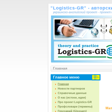
"Logistics-GR" - авторс
украинско-английский проект - проек
Главная
Главное меню
Главная
Новости партнеров
Справочные данные
О нас (истоки, идеи)
Про проект Logistics-GR
Профсловари (термины)
Мат
Глоссарий (Glossary)